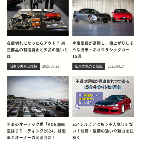
在庫切れになったらアウト？ 純
今後価値が高騰し、値上がりしそ
正部品の製造廃止と欠品の違いと
うな旧車・ネオクラシックカー
は
15選
旧車の再生と維持
2025.07.23
旧車の魅力と知識
2025.04.24
不変のオーテック愛「AOG湘南
S14シルビアはもう不人気じゃな
里帰りミーティング2024」は愛
い！前期・後期の違いや魅力を紐
車とオーナーの同窓会だ！
解く