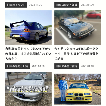
旧車のイベント
2024.11.26
旧車の魅力と知識
2023.03.29
自動車大国ドイツではシェア9％
今や希少となったFRスポーツク
の日本車、オフ会は開催されてい
ーペ！日産 シルビアの維持費を
るのか？
ご紹介
旧車の魅力と知識
2023.03.08
旧車の再生と維持
2021.01.18