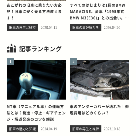
あこがれの旧車に乗りたい方必
すべてのはじまりは1冊のBMW
見！旧車に安く乗る方法教えま
MAGAZINE。愛車「1995年式
す！
BMW M3(E36)」との出会い。そ
して別れを考える
旧車の再生と維持
2020.04.11
旧車の愛好家たち
2026.04.20
記事ランキング
1
2
MT車（マニュアル車）の運転方
車のアンダーカバーが壊れた！修
法とは？発進・停止・ギアチェン
理費用はどのくらい？
ジ・坂道発進のコツを解説
旧車の魅力と知識
2024.04.19
旧車の再生と維持
2023.10.18