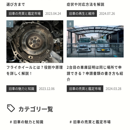
選び方まで
症状や対応方法を解説
旧車の売買と鑑定市場
2023.04.24
旧車の再生と維持
2024.07.26
7
8
フライホイールとは？役割や原理
2台目の車庫証明は同じ場所で申
を詳しく解説！
請できる？申請書類の書き方も紹
介
旧車の魅力と知識
2023.12.06
旧車の売買と鑑定市場
2024.03.28
カテゴリ一覧
# 旧車の魅力と知識
# 旧車の売買と鑑定市場