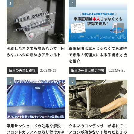
3
4
固着したネジでも諦めないで！回
車庫証明は本人じゃなくても取得
らないネジの緩め方アラカルト
できる！代理人による手続き方法
を紹介
旧車の再生と維持
2023.09.12
旧車の売買と鑑定市場
2023.03.31
5
6
車用サンシェードの効果を解説！
クルマのコンデンサーが壊れてエ
フロントガラスへの取り付け方や
アコンが効かない！壊れたときの