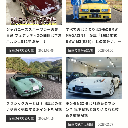
ジャパニーズスポーツカーの雄！
すべてのはじまりは1冊のBMW
日産 フェアレディZの価値は空冷
MAGAZINE。愛車「1995年式
ポルシェ911並ぶか！？
BMW M3(E36)」との出会い。そ
して別れを考える
旧車の魅力と知識
2021.07.05
旧車の愛好家たち
2026.04.20
クラシックカーとは？旧車との違
ホンダNSX-RはF1直系のマシ
いや高く売却するポイントを解説
ン？ 誕生秘話と盛り込まれた技
術を徹底解説
旧車の魅力と知識
2026.04.15
旧車の魅力と知識
2026.03.27