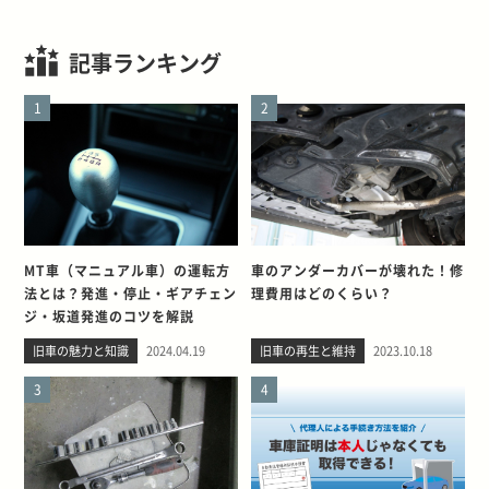
記事ランキング
1
2
MT車（マニュアル車）の運転方
車のアンダーカバーが壊れた！修
法とは？発進・停止・ギアチェン
理費用はどのくらい？
ジ・坂道発進のコツを解説
旧車の魅力と知識
2024.04.19
旧車の再生と維持
2023.10.18
3
4