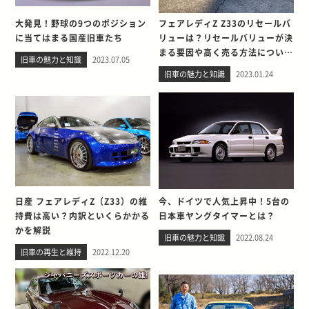
大発見！野球の9つのポジション
フェアレディZ Z33のリセールバ
に当てはまる国産旧車たち
リューは？リセールバリューが決
まる要因や高く売る方法について
旧車の魅力と知識
2023.07.05
も解説
旧車の魅力と知識
2023.01.24
日産 フェアレディZ（Z33）の維
今、ドイツで人気上昇中！5台の
持費は高い？内訳といくらかかる
日本車ヤングタイマーとは？
かを解説
旧車の魅力と知識
2022.08.24
旧車の再生と維持
2022.12.20