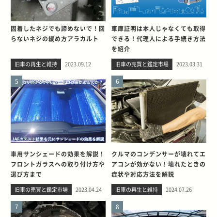
固着したネジでも諦めないで！回
車庫証明は本人じゃなくても取得
らないネジの緩め方アラカルト
できる！代理人による手続き方法
を紹介
旧車の再生と維持
2023.09.12
旧車の売買と鑑定市場
2023.03.31
5
6
車用サンシェードの効果を解説！
クルマのコンデンサーが壊れてエ
フロントガラスへの取り付け方や
アコンが効かない！壊れたときの
選び方まで
症状や対応方法を解説
旧車の売買と鑑定市場
2023.04.24
旧車の再生と維持
2024.07.26
7
8