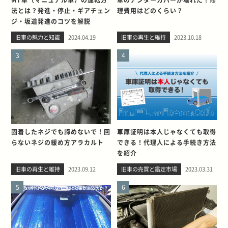
法とは？発進・停止・ギアチェン
理費用はどのくらい？
ジ・坂道発進のコツを解説
旧車の魅力と知識
2024.04.19
旧車の再生と維持
2023.10.18
3
4
固着したネジでも諦めないで！回
車庫証明は本人じゃなくても取得
らないネジの緩め方アラカルト
できる！代理人による手続き方法
を紹介
旧車の再生と維持
2023.09.12
旧車の売買と鑑定市場
2023.03.31
5
6