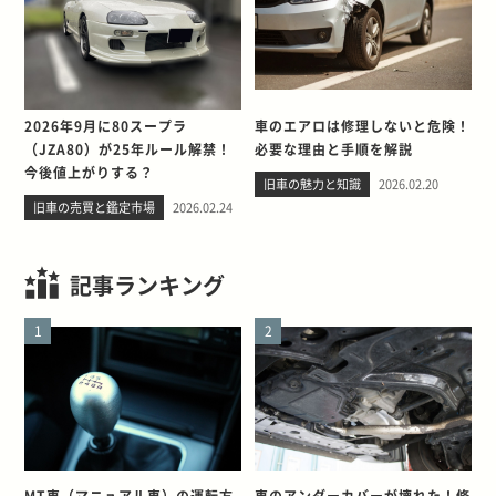
2026年9月に80スープラ
車のエアロは修理しないと危険！
（JZA80）が25年ルール解禁！
必要な理由と手順を解説
今後値上がりする？
旧車の魅力と知識
2026.02.20
旧車の売買と鑑定市場
2026.02.24
記事ランキング
1
2
MT車（マニュアル車）の運転方
車のアンダーカバーが壊れた！修