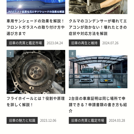
車用サンシェードの効果を解説！
クルマのコンデンサーが壊れてエ
フロントガラスへの取り付け方や
アコンが効かない！壊れたときの
選び方まで
症状や対応方法を解説
旧車の売買と鑑定市場
2023.04.24
旧車の再生と維持
2024.07.26
7
8
フライホイールとは？役割や原理
2台目の車庫証明は同じ場所で申
を詳しく解説！
請できる？申請書類の書き方も紹
介
旧車の魅力と知識
2023.12.06
旧車の売買と鑑定市場
2024.03.28