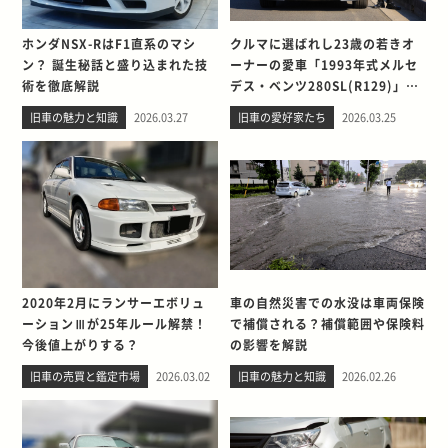
ホンダNSX-RはF1直系のマシ
クルマに選ばれし23歳の若きオ
ン？ 誕生秘話と盛り込まれた技
ーナーの愛車「1993年式メルセ
術を徹底解説
デス・ベンツ280SL(R129)」と
の出会い。そして別れを考える
旧車の魅力と知識
2026.03.27
旧車の愛好家たち
2026.03.25
2020年2月にランサーエボリュ
車の自然災害での水没は車両保険
ーションⅢが25年ルール解禁！
で補償される？補償範囲や保険料
今後値上がりする？
の影響を解説
旧車の売買と鑑定市場
2026.03.02
旧車の魅力と知識
2026.02.26