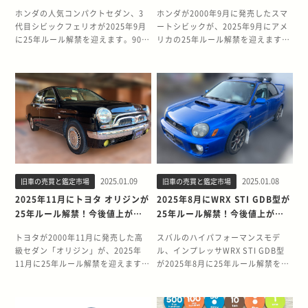
上がりする？
する？
ホンダの人気コンパクトセダン、3
ホンダが2000年9月に発売したスマ
代目シビックフェリオが2025年9月
ートシビックが、2025年9月にアメ
に25年ルール解禁を迎えます。90年
リカの25年ルール解禁を迎えます。
代を代表する名車として知られる3
シビックの7代目として誕生したス
代目シビックフェリオは、VTECエ
マートシビックは、当時から独自の
ンジンを搭載したスポーティなセダ
魅力を放つモデルとして注目を集め
ンとして、国内外で高い評価を得て
ました。 今回は、スマートシビック
きました。現在、アメリカでの需要
の25年ルール解禁に関する情報と、
の高まりが予想され、中古車相場へ
モデルの特徴について詳しく解説し
の影響が注目されています。本記事
ていきます。 2025年9月にスマート
では、3代目フェリオの魅力と25年
シビックが25年ルール解禁！ 2025
ルール解禁による市場への影響につ
年9月、スマートシビックが25年ル
いて詳しく解説します。 2025年9月
ール解禁となります。このモデル
2025.01.09
2025.01.08
旧車の売買と鑑定市場
旧車の売買と鑑定市場
に3代目シビックフェリオが25年ル
は、先代までのコンパクトなサイズ
ール解禁！ 2025年9月、3代目シビ
から一新して、ボディが一回り以上
2025年11月にトヨタ オリジンが
2025年8月にWRX STI GDB型が
ックフェリオが、アメリカの25年ル
拡大されました。5ドアモデルには
25年ルール解禁！今後値上がり
25年ルール解禁！今後値上がり
ール解禁を迎えます。2000年から
フラットフロアが採用され、外観も
する？
する？
2005年にかけて製造された3代目シ
然ることながら室内もミニバンを思
トヨタが2000年11月に発売した高
スバルのハイパフォーマンスモデ
ビックフェリオは、コンパクトセダ
わせる空間へと進化を遂げていま
級セダン「オリジン」が、2025年
ル、インプレッサWRX STI GDB型
ンとして高く評価されています。
す。 実用性と日本車としての信頼性
11月に25年ルール解禁を迎えます。
が2025年8月に25年ルール解禁を迎
VTECエンジンを搭載したモデルが
の高さにより、25年ルール解禁後は
クラウンをベースに、クラシカルな
えます。WRCでの活躍で知られる同
ラインナップされており、VTECテ
中古車市場で一定の需要が見込まれ
デザインと最新技術を融合させた限
車は、25年ルール解禁に伴い中古車
クノロジーによる高回転型エンジン
ます。 そもそも25年ルールとは？
定約1,000台の特別なクルマとして
相場に大きな変動が予想されます。