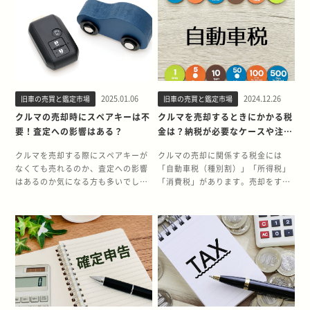
の特性と、軽量ボディによる優れた
25年ルールとは、製造から25年以上
話題を集めたオリジンは、解禁に伴
本記事では、WRX STI GDB型の魅
ハンドリング性能で、スポーツドラ
が経過したクルマについて、アメリ
い海外での需要が高まる可能性があ
力と25年ルール解禁による影響につ
イビングの魅力を手軽に味わえるモ
カへの輸入規制を緩和する特別な制
ります。 今回は、オリジンの25年ル
いて詳しく解説します。今後の動向
デルとして、若いドライバーを中心
度です。通常、アメリカでは右ハン
ール解禁による影響と、モデルの魅
を見極める参考としてぜひご活用く
に支持を集めました。 そもそも25年
ドル車の輸入が制限されています
力について詳しく解説していきま
ださい。 2025年8月にWRX STI
ルールとは？ 25年ルールは、アメリ
が、25年以上経過したクルマはクラ
す。 2025年11月にトヨタ オリジン
GDB型が25年ルール解禁！ 2025年
カの自動車輸入規制に関する例外規
シックカーとして登録が可能となり
が25年ルール解禁！ トヨタ オリジ
8月、WRX STI GDB型の25年ルール
定です。製造から25年以上が経過し
ます。このルールにより、日本の中
2025.01.06
2024.12.26
旧車の売買と鑑定市場
旧車の売買と鑑定市場
ンは、同社生産台数累計1億台突破
が解禁されます。GDB型は2000年
たクルマは、クラシックカーとして
古車がアメリカ市場に流通する機会
を記念して2000年11月に発売され
から2007年にかけて製造された高性
クルマの売却時にスペアキーは不
クルマを売却するときにかかる税
認定され、通常の輸入規制の対象外
が生まれ、特に人気モデルは価格が
た特別限定モデルです。発売時の価
能4WDスポーツモデルで、初代から
要！査定への影響はある？
金は？納税が必要なケースや注意
となります。これにより、日本の右
上昇する傾向にあります。 ▼詳しく
格は1台700万円と、当時のトヨタ車
の特徴である水平対向エンジンと、
点を解説
ハンドル車をそのままアメリカに輸
はこちらアメリカ「25年ルール」と
としては異例の高額設定でした。初
スバル独自の常時4WDシステムを組
クルマを売却する際にスペアキーが
クルマの売却に関係する税金には
入することが可能になります。 さら
は？名車の中古相場が急騰するしく
代クラウンがモチーフで、プラット
み合わせたモデルです。 そもそも25
なくても売れるのか、査定への影響
「自動車税（種別割）」「所得税」
に、関税や排ガス規制も緩和される
み 25年ルール解禁でスマートシビッ
フォームはプログレと共有。3.0L 直
年ルールとは？ 25年ルールとは、製
はあるのか気になる方も多いでしょ
「消費税」があります。売却をする
ため、コレクターや
クは値上がりする？ スマートシビッ
列6気筒エンジンを搭載した豪華な
造から25年以上が経過したクルマに
う。結論から言うと、スペアキーが
際は、自動車税（種別割）の取扱い
JDM（Japanese Domestic
クは、25年ルール解禁後に急激な価
セダンです。 生産台数は約1,000台
対して、アメリカへの輸入規制が緩
なくてもクルマは売却可能です。多
や、所得税と消費税の申告・納税が
Market）ファンにとっては、待望の
格上昇は見込みにくい可能性があり
に限定された希少車のため、国内外
和される特別なルールです。通常、
くの中古車買取業者はスペアキーの
必要なケースを理解することが大切
機会です。3代目フェリオの場合、
ます。その理由として、同時期に解
のコレクターから高い注目を集めて
アメリカでは右ハンドル車の輸入が
有無を重要視しません。ただし、リ
です。 この記事では、クルマの売却
2025年9月以降、アメリカでの需要
禁となるアコードユーロRやインプ
います。 そもそも25年ルールとは？
制限されていますが、このルールに
モートキーなどの特殊なキーの場合
時にかかる税金の種類や計算方法、
が高まることが予想されます。 ▼詳
レッサWRX STiといった高性能スポ
25年ルールとは、アメリカにおける
より、25年以上経過したクルマは関
は、スペアキーがあると査定におい
注意点などについて詳しく解説しま
しくはこちらアメリカ「25年ルー
ーツモデルと比較すると、アメリカ
自動車輸入規制の特例制度です。製
税や排ガス規制の対象外となり、ク
てプラスに影響する場合がありま
す。 クルマの売却でかかる可能性が
ル」とは？名車の中古相場が急騰す
での需要が限定的と予想されるため
造から25年以上が経過したクルマ
ラシックカーとして輸入が可能にな
す。 本記事では、スペアキーの有無
ある税金 クルマの売却に関する「自
るしくみ 25年ルール解禁で3代目シ
です。 ただし、良好なコンディショ
は、右ハンドル車であってもクラシ
ります。 つまり、これまでアメリカ
によるクルマ売却への影響について
動車税（種別割）」「所得税」「消
ビックフェリオは値上がりする？ 3
ンを保った個体や低走行距離の個体