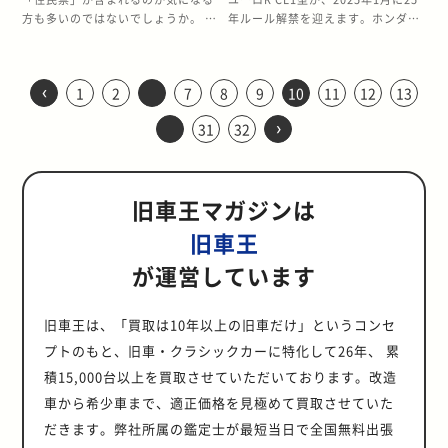
130ps/6,300rpmを発揮し、当時の
性的です。 ・トヨタ 2代目 エスティ
与える要因となるでしょう。 25年ル
されるWRX STI GDB型の魅力 WRX
るよりもクルマそのもののメンテナ
却益が生じたときです。クルマをは
2,450万円以下......32万円・2,450
得た収益のことです。 法人で購入し
方も多いのではないでしょうか。 住
年ルール解禁を迎えます。ホンダの
コンパクトカーとしては優れた性能
マ（1月解禁）2代目エスティマは、
ールが解禁されるトヨタ オリジンの
STI GDB型の最大の魅力は、レーシ
ンスに注力したほうが査定額が上が
じめとした資産を譲渡したときの利
万円超〜2,500万円以下......16万
た資産は「減価償却法」を用いて会
民票は、売却時に必須な書類ではあ
誇る高性能セダンとして、その卓越
を誇りました。 洗練されたデザイン
革新的な空力デザインと広々とした
魅力 オリジンの最大の魅力は、クラ
ングカー譲りの本格的な走行性能で
るでしょう。 スペアキー作成の費用
益は「譲渡所得」として所得税の課
円・2,500万円超......0円 参考：国
計処理されるケースが多く、クルマ
りませんが、状況によっては提出を
した走行性能と実用性の高さで多く
も大きな特徴で、前期型のシャープ
3列7〜8人乗りの室内空間を両立さ
シカルなデザインと最新技術の見事
す。水平対向2.0Lターボエンジンは
対効果 新たにスペアキーを作成す
税対象になることがあります。 しか
税庁「No.1199 基礎控除」 なお、
の帳簿価格は年々下がります。減価
求められることがあります。 この記
のファンを魅了してきたモデルで
なフロントマスクと流麗なサイドラ
せた先進的ミニバンです。2.2Lや
な調和にあります。外観は初代クラ
最高出力280ps、最大トルク
‹
る場合、鍵の種類によって費用が大
し、中古車の多くは購入時よりも売
確定申告書の控えは、事業を行って
償却法とは、一度で経費計上せず数
1
2
7
8
9
10
11
12
13
事では、売却時に住民票が必要なケ
す。 25年ルール解禁により、今後の
インにより、スポーティさと上質さ
3.0Lエンジン、4WDモデルも用意さ
ウンを彷彿とさせる伝統的なスタイ
43.0kgmを発揮し、0-100km/h加
きく異なります。鍵穴に入れて施
却時のほうが価値は低いため、利益
いることや売上金額を証明できる書
年に渡って少しずつ資産価値を減少
ースとその理由、取得方法などにつ
中古車相場への影響も予想されま
を両立させたエクステリアデザイン
れ、実用性と走行性能を高次元で融
›
リングを採用し、フロントグリルや
速は約5.0秒を記録しています。 外
錠・解錠するシンプルなタイプであ
が出ることはあまりありません。ま
31
32
類の1つです。そのため、賃貸契約
させて処理する会計方法のことで
いて詳しく解説します。 クルマの売
す。本記事では、アコード ユーロR
は、現代でも色あせない魅力を放っ
合したモデルです。 ・トヨタ bB（2
ヘッドライト、テールランプなどに
観デザインも特徴的で、大型リアウ
れば3,000円程度で作成できます
た、買い物や通勤など日常生活で利
やクレジットカードの申込などの場
す。 売却額が帳簿価格の金額を上回
却で住民票が必要なケース クルマを
CL1型の魅力と市場動向について詳
ています。 また、コンパクトなボデ
月解禁）トヨタ bBは2000年に登場
クラシックカーの要素を随所に取り
イングとワイドボディ、そして象徴
が、スマートキーやイモビライザー
用するクルマを売却する際に利益が
面で事業や売上金額を証明するため
ると、法人の収益として計上される
売却する際に住民票が必要となるの
しく解説していきます。 2025年6月
ィサイズながら、広々とした室内空
した独特なボックス型デザインが特
入れています。 パワートレインに
的なブルーのボディカラーは、多く
が搭載されている鍵の場合は1万〜5
生じても所得税は非課税となりま
に確定申告書の控えを使用したい場
ため、法人税が課税されます。たと
は、基本的に車検証に記載される住
にアコード ユーロR CL1型が25年ル
間と使い勝手のよいトランクスペー
徴のコンパクトカーです。四角いフ
は、3.0L 直列6気筒エンジン（2JZ-
のファンを魅了しました。インテリ
旧車王マガジンは
万円程度かかります。 スペアキーの
す。 消費税 消費税は、商品の販売
合は、所得が48万円以下でも確定申
えば、200万円で購入したものの帳
所や名義が実際とは異なるときで
ール解禁！ 2025年6月、アコード ユ
スを確保。日常使いの利便性も高く
ォルムと広い室内空間を持ち、カス
GE型）を搭載し、最高出力215ps、
アは、レーシングカーを思わせるス
有無が査定価格に大きな影響を及ぼ
やサービスの提供に対して課せられ
告するとよいでしょう。 個人事業主
簿価格が30万円のクルマを50万円で
す。具体的には、下記のようなケー
ーロR CL1型の25年ルールが解禁さ
評価されています。 3代目シビック
タマイズ性の高さから若者に人気を
旧車王
最大トルク30.0kg-mを発生。重量
ポーティな雰囲気を纏いながら、実
さないことを考えると、シンプルな
る税金です。2024年現在の基本税率
によるクルマ売却で譲渡所得扱いと
売却した場合、20万円の利益がある
スです。 1回だけ転居している クル
れます。2000年に日本国内で発売さ
フェリオ以外で2025年に25年ルー
集めました。1.3Lと1.5Lエンジンを
のある高級車でありながら滑らかな
用的な居住性も確保。日常での使用
タイプの鍵でない限りは作成するメ
は10%、飲料食品（酒類を除く）や
なるケース 個人事業主が所有するク
ため売却益がある状況です。 なお、
マを購入したあとに引っ越しをして
れたCL1型は、当時のホンダを代表
が運営しています
ルが解禁される車種一覧 2025年に
搭載し、実用性とスタイリッシュさ
加速性能を実現しました。 内装は縫
にも配慮された設計となっていま
リットは少ないかもしれません。 も
新聞は軽減税率により8%となって
ルマを売却すると、譲渡所得扱いと
売却額が帳簿価格を下回ると売却損
おり、車検証に記載される住所を変
するスポーティセダンとして、FF車
は、3代目フェリオ以外にも注目の
を両立させた革新的なモデルです。
い目にまでこだわった最高級の本革
す。 また、チューニングの自由度が
しスペアキーを作るならいつ頃がよ
います。 個人がプライベートで使用
なるケースがあります。譲渡所得と
になり、事業支出としてみなされま
更していなかったときは住民票の写
ながらサーキット走行にも耐えうる
車種が25年ルール解禁を迎えます。
・ダイハツ アルティス（3月解禁）
シートや木目調パネルを贅沢に使用
高いことも大きな魅力です。純正で
い？ もしスペアキーを作成するので
するクルマを売却するのであれば、
は、資産の譲渡や売却をした際に生
す。 消費税 法人で所有しているク
しが必要です。 クルマを売却すると
高い運動性能を誇りました。発売か
旧車王は、「買取は10年以上の旧車だけ」というコンセ
・トヨタ WiLL Vi（1月解禁）クラシ
ダイハツ アルティスは、トヨタ カ
しており、細部にまでこだわった匠
も十分な性能を持ちながら、さらな
あれば、クルマの売却を考えている
消費税を納める必要はありません。
じる所得のことで、所得税の課税対
ルマを売却すると、売却額に対して
きは、契約時に用いられた実印が本
ら四半世紀が経過した今なお、その
ックと未来を融合した独創的なデザ
ムリのOEMモデルとして登場した高
プトのもと、旧車・クラシックカーに特化して26年、 累
の技が随所に光ります。観音開きの
るパワーアップの余地を残した設計
段階で早めに検討しましょう。特
中古車販売店にクルマを買い取って
象です。譲渡所得は、翌年の住民税
10%の消費税がかかります。法人の
物であることを証明するために印鑑
走りの質の高さと実用性を兼ね備え
インをもつモデル ・トヨタ 2代目 エ
級セダン。2.2L 直4エンジンによる
ドアもその威厳を象徴する装備の1
により、世界中のチューニングショ
に、紛失してしまった場合は、新た
もらう場合、買取価格には消費税が
積15,000台以上を買取させていただいております。改造
にも影響します。 ここでは、個人事
クルマ売却は、国税庁が定めた要件
証明書が必要なことが多々ありま
たスポーツセダンとして高い評価を
スティマ（1月解禁）革新的な空力
滑らかな走りと快適な乗り心地、高
つといえるでしょう。 トヨタ オリ
ップで様々なカスタマイズが展開さ
に作成するまでに時間がかかること
含まれるのが一般的ですが、個人が
業主によるクルマ売却で譲渡所得扱
に該当しているため、消費税の課税
す。印鑑証明書には実印を所有する
受けています。 アメリカ市場では、
車から希少車まで、適正価格を見極めて買取させていた
デザインと広々とした3列7〜8人乗
い信頼性が特徴です。広い室内空間
ジン以外で2025年に25年ルールが
れています。 WRX STI GDB型以外
があるため、余裕を持って準備して
それを受け取っても納税は不要で
いとなるケースを紹介します。 事業
対象です。たとえば、事業用として
人の氏名と住所が記載されているた
すでにこのモデルの25年ルール解禁
りの室内空間を両立させた先進的ミ
も魅力です。 ・トヨタ 2代目
解禁される車種一覧 2025年には、
で2025年に25年ルールが解禁され
だきます。弊社所属の鑑定士が最短当日で全国無料出張
おくことをおすすめします。 ▼関連
す。 ただし、事業を行う個人や法人
目的で所有しているクルマを売却し
使用していたクルマを、他の法人や
め、本人確認書類としても重要な役
を心待ちにしているファンが多く存
ニバン ・トヨタ bB（2月解禁）トヨ
RAV4（5月解禁）2代目RAV4は、初
オリジン以外にも注目の車種が25年
る車種一覧 2025年には、下記の人