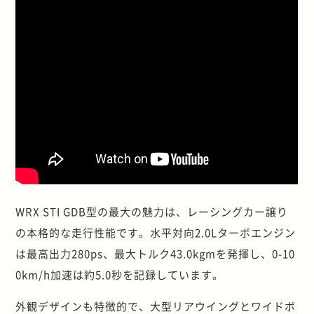
WRX STI GDB型の最大の魅力は、レーシングカー譲り
の本格的な走行性能です。水平対向2.0Lターボエンジン
は最高出力280ps、最大トルク43.0kgmを発揮し、0-10
0km/h加速は約5.0秒を記録しています。
外観デザインも特徴的で、大型リアウイングとワイドボ