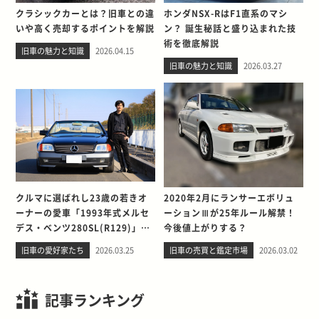
クラシックカーとは？旧車との違
ホンダNSX-RはF1直系のマシ
いや高く売却するポイントを解説
ン？ 誕生秘話と盛り込まれた技
術を徹底解説
旧車の魅力と知識
2026.04.15
旧車の魅力と知識
2026.03.27
クルマに選ばれし23歳の若きオ
2020年2月にランサーエボリュ
ーナーの愛車「1993年式メルセ
ーションⅢが25年ルール解禁！
デス・ベンツ280SL(R129)」と
今後値上がりする？
の出会い。そして別れを考える
旧車の愛好家たち
2026.03.25
旧車の売買と鑑定市場
2026.03.02
記事ランキング