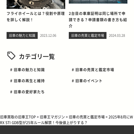
フライホイールとは？役割や原理
2台目の車庫証明は同じ場所で申
を詳しく解説！
請できる？申請書類の書き方も紹
介
旧車の魅力と知識
2023.12.06
旧車の売買と鑑定市場
2024.03.28
カテゴリ一覧
# 旧車の魅力と知識
# 旧車の売買と鑑定市場
# 旧車の再生と維持
# 旧車のイベント
# 旧車の愛好家たち
旧車買取の旧車王TOP
>
旧車王マガジン
>
旧車の売買と鑑定市場
>
2025年8月にW
RX STI GDB型が25年ルール解禁！今後値上がりする？