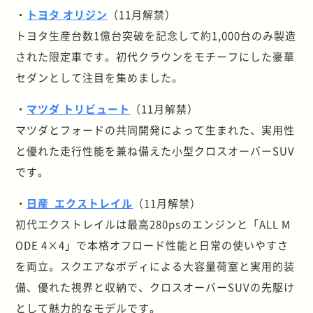
・
トヨタ オリジン
（11月解禁）
トヨタ生産台数1億台突破を記念して約1,000台のみ製造
された限定車です。初代クラウンをモチーフにした豪華
セダンとして注目を集めました。
・
マツダ トリビュート
（11月解禁）
マツダとフォードの共同開発によって生まれた、実用性
と優れた走行性能を兼ね備えた小型クロスオーバーSUV
です。
・
日産 エクストレイル
（11月解禁）
初代エクストレイルは最高
280ps
のエンジンと「
ALL M
ODE 4×4
」で本格オフロード性能と日常の使いやすさ
を両立。スクエアなボディによる大容量荷室と実用的装
備、優れた視界と収納で、クロスオーバー
SUV
の先駆け
として魅力的なモデルです。