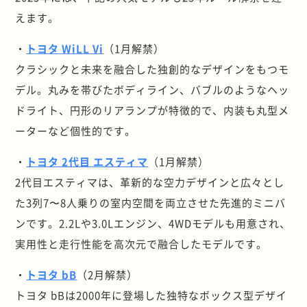
えます。
・
トヨタ WiLL Vi
（1月解禁）
クラシックと未来を融合した独創的なデザインをもつモ
デル。丸みを帯びたボディライン、バブルのようなヘッ
ドライト、円形のリアランプが特徴的で、内装も丸型メ
ーターなど個性的です。
・
トヨタ 2代目 エスティマ
（1月解禁）
2代目エスティマは、革新的な空力デザインと広々とし
た3列7〜8人乗りの室内空間を両立させた先進的ミニバ
ンです。2.2Lや3.0Lエンジン、4WDモデルも用意され、
実用性と走行性能を高次元で融合したモデルです。
・
トヨタ bB
（2月解禁）
トヨタ bBは2000年に登場した独特なボックス型デザイ