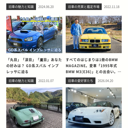
旧車の魅力と知識
2024.06.20
旧車の売買と鑑定市場
2022.11.18
「丸目」「涙目」「鷹目」あなた
すべてのはじまりは1冊のBMW
の好みは？ GD系スバル インプ
MAGAZINE。愛車「1995年式
レッサに迫る
BMW M3(E36)」との出会い。そ
して別れを考える
旧車の魅力と知識
2022.01.07
旧車の愛好家たち
2026.04.20