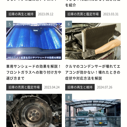
を紹介
旧車の再生と維持
2023.09.12
旧車の売買と鑑定市場
2023.03.31
5
6
車用サンシェードの効果を解説！
クルマのコンデンサーが壊れてエ
フロントガラスへの取り付け方や
アコンが効かない！壊れたときの
選び方まで
症状や対応方法を解説
旧車の売買と鑑定市場
2023.04.24
旧車の再生と維持
2024.07.26
7
8