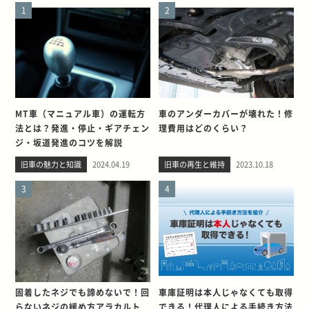
1
2
MT車（マニュアル車）の運転方
車のアンダーカバーが壊れた！修
法とは？発進・停止・ギアチェン
理費用はどのくらい？
ジ・坂道発進のコツを解説
旧車の魅力と知識
2024.04.19
旧車の再生と維持
2023.10.18
3
4
固着したネジでも諦めないで！回
車庫証明は本人じゃなくても取得
らないネジの緩め方アラカルト
できる！代理人による手続き方法