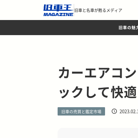
旧車と名車が甦るメディア
旧車の魅
カーエアコン
ックして快適
2023.02.
旧車の売買と鑑定市場