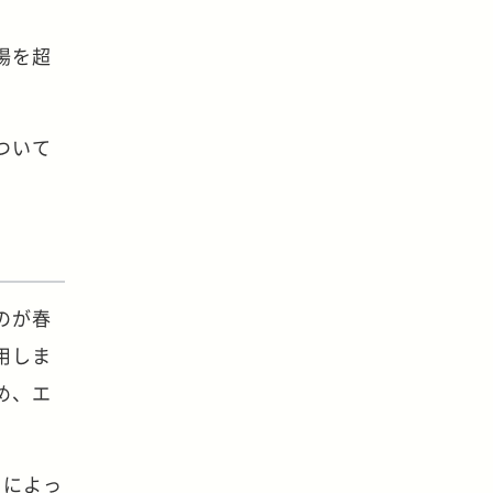
場を超
ついて
のが春
用しま
め、エ
とによっ