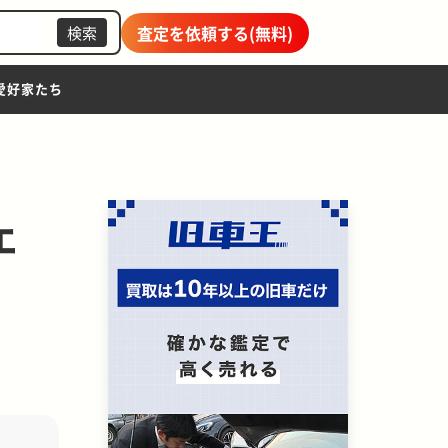
査定を依頼する(無料)
検索
愛好家たち
ェ