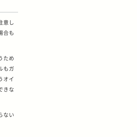
注意し
場合も
うため
ルもガ
うオイ
できな
らない