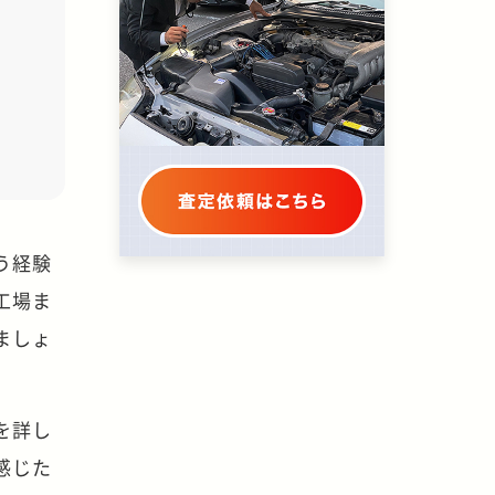
う経験
工場ま
ましょ
を詳し
感じた