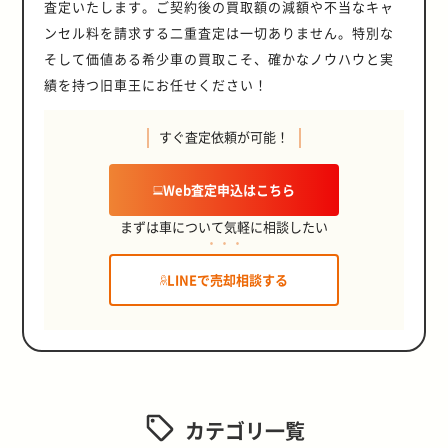
ボVIIに追加された初のAT採用モデ
は、コンプレッサー本体のダメージ
ともとの魅力に加えて、最上級らし
を考えると、走行距離15万kmを境
査定いたします。ご契約後の買取額の減額や不当なキャ
す。軽自動車税を支払ったときに、
を見ることです。車検証には車の所
ジン ・2.0L 直４ガソリン仕様・
A/Tが主流の日本車において、気軽
ルです。INVECS-IIと呼ばれるスポ
につながる場合もあるので注意しま
い豪華な装備への評価が価格に反映
に相場に大きな変動が見られるた
領収印が押された納税証明書を受け
有者の情報が記載されています。も
ンセル料を請求する二重査定は一切ありません。特別な
2.5L V6 ガソリン仕様・2.5L 直4 デ
にマニュアルトランスミッションの
ーツモード搭載の5速ATが搭載され
しょう。コンプレッサーが故障して
されています。 ランクル100の人気
め、ひとつの目安と考えるとよいで
取れます。名義変更時は不要です
し所有者に関して複数の情報が記載
ィーゼル仕様
楽しさを味わいたい旧車ファンにと
そして価値ある希少車の買取こそ、確かなノウハウと実
ました。エンジンの出力こそ272ps
しまうと、部品を丸ごと交換しなけ
カラー・人気オプション 続いて、ラ
しょう。 エンジンタイプ ディーゼ
が、車検や売却時に必要です。 紛失
されていれば、その車はワンオーナ
っては、大きな魅力になるでしょ
に抑えられていたものの、最大トル
ればならない場合も多く、修理費用
ンクル100で人気のカラーとオプシ
ルエンジン仕様車は、排ガス規制に
した場合は、各自治体の役所で再発
績を持つ旧車王にお任せください！
ー車ではないことがわかります。 ま
う。
クの発生をMTモデルよりも500rpm
が高額になってしまいます。 ガス漏
ョンを紹介します。ここで紹介する
よりリセールバリューは期待できな
行できます。再発行時は、身分証明
たワンオーナー車であれば、車検証
低い3,000rpmに設定。低中回転域
れがコンプレッサーの破損につなが
カラーのモデルだったり、該当のオ
いと考える人も多いでしょう。しか
書や印鑑が必要なため持参しましょ
に記載されている「初度登録年月」
のトルクを重視した扱いやすい特性
る理由は、ガスと同時にオイルも漏
すぐ査定依頼が可能！
プションを装備したりしている場合
し、ランドクルーザー 80系は、現在
う。 またクレジットカードで納税し
と「登録年月」は同じ時期になりま
に仕上げられていました。 もう一つ
れてしまうためです。カーエアコン
にはさらなる高額査定に期待できる
でも海外で非常に人気が高いモデル
た場合は、納税証明書が発行されな
す。もし2つの情報に大きなずれが
が、ランエボIX発売後に投入された
の配管内は、コンプレッサーやシー
でしょう。 人気カラー ランクル100
です。ガソリンよりもディーゼルエ
いため、紛失したときと同様に各自
あるようなら、その期間中に市場へ
Web査定申込はこちら
初のワゴン仕様車です。ランエボIX
ル剤やパッキンを保護するオイルも
で人気のカラーは、ホワイトパール
ンジン仕様車の方が買取相場が高
治体の役所で発行してもらう必要が
流通し、誰かが所有した可能性があ
をベースに、ランサーワゴンの設計
ガスと一緒に循環しています。高負
系のカラーです。 前期モデルと中期
く、そのほとんどは海外へ輸出され
あります。 自賠責保険証明書 軽自
ります。 ただし、所有者が転居によ
まずは車について気軽に相談したい
を流用して開発されました。エンジ
荷のかかるコンプレッサーにとっ
モデル（1998年〜2005年）では
ます。ただし、ランドクルーザー 80
動車の売却には、自賠責保険証明書
って車のナンバープレートが変更さ
ンを始め多くの仕様はランエボIXを
て、潤滑と冷却を行うオイルは欠か
「ホワイトパールマイカ」、後期モ
系のディーゼルエンジン車は国内で
が必要です。強制保険とも呼ばれて
れた場合、登録年月が更新されま
踏襲しており、ステーションワゴン
せません。オイルが不足すると、最
デル（2005年〜2007年）では「ホ
は登録できない地域もあるため、購
おり、公道を走行するのに必要な書
す。ナンバープレートの変更によ
LINEで売却相談する
ながら高い性能を発揮。ワゴン化に
悪の場合コンプレッサーが焼き付い
ワイトパールクリスタルシャイン」
入時には注意が必要です。 メーカー
類です。自賠責保険証明書は、車検
り、初度登録年月と差異が生じます
よって低下した剛性もスポット溶接
て使用できなくなってしまいます。
が該当します。 洗練された色味によ
純正仕様車 ランドクルーザー 80系
証入れに保管されているケースが多
が、このようなケースであればワン
の追加で補っており、280psを発生
ただし、コンプレッサーには保護機
ってランクル100の高級感がさらに
は、カスタムベースとしても人気が
いため、車内を確認しましょう。 紛
オーナー車として捉えることができ
する4G63型エンジンのパワーを十
能も備わっています。ガスを補充し
際立っている点が人気の理由と考え
高い車です。しかし、外品パーツで
失した場合は、加入している保険会
ます。 また近年は個人情報保護のた
分にいかせるモデルでした。 ランエ
ても圧力が上がらないほどの大きな
られます。なお、いずれもオプショ
カスタマイズされた車はリセールバ
社で再発行の手続きをします。どこ
めに、過去の車の所有者の情報が確
ボVII・VIII・IXの違い 第3世代ラン
破損であれば、保護機能によってコ
ンカラーとしてリリースされていま
リューが低くなる傾向にあります。
の保険会社かわからないときは、車
認できなくなってきました。そこで
エボは、すべて同型のランサーセデ
ンプレッサー自体が動作しません。
す。 人気オプション 次に、ランク
モデルの特性上、悪路走破性を発揮
を購入したディーラーや販売店に問
次に解説する、新車保証書を確認し
ィア（2003年以降の名称は「ランサ
注意が必要なのは、軽微な漏れの場
ル100で人気のオプションを3つ紹介
できるか否かが、リセールバリュー
カテゴリ一覧
い合わせてみてください。 自動車検
ましょう。 新車保証書を見る 新車
ー」）をベース車両として開発され
合です。ガスを補充すればエアコン
します。 ・電動デフロック（リヤ）
に大きく影響します。 バンよりもワ
査証（車検証） 軽自動車の売却に
保証書は、車以外の多くの製品にも