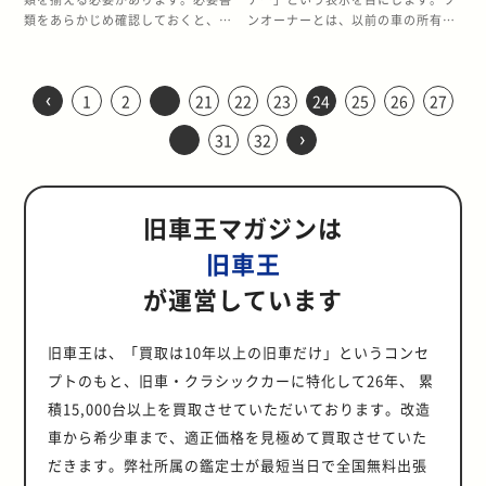
Z32-Proshop-
ットも破れてしまうため交換が必要
い販売実績に裏付けられた品質の高
備です。 4G63エンジン搭載最後の
温度変化によってパッキン類の劣化
は、ランクル100の買取相場につい
態のよい車体は中古車で200万円台
類をあらかじめ確認しておくと、ス
ンオーナーとは、以前の車の所有者
Zone/286263454768481 ・
となります。買取査定時に不具合が
さがあることです。どのような車で
モデル 第3世代ランエボは、三菱の
してしまう事例も少なくありませ
てグレード別に紹介します。
が主体となり、走行距離が短いもの
ムーズに売却できるでしょう。この
が、ひとりである場合につけられる
Instagramhttps://www.instagram.c
出ないように、しっかりと点検や修
あっても、新しく開発されて市場に
名機の一つである4G63型エンジン
ん。 カーエアコンが効かなくなる主
※2024年7月時点の情報です。 VX
や査定評価の高い車体は600万円前
記事では、軽自動車の売却時の必要
表示です。 本記事ではワンオーナー
・
理を行いましょう。 ボンゴフレンデ
出ると、予期せぬ不具合や弱点にな
を搭載する最後のシリーズになりま
な原因はガス漏れ カーエアコンが効
標準グレードであるVXの買取相場
後のプレミア価格がついています。
書類や取得方法などを解説するとと
車の確認方法、メリットとデメリッ
YouTubehttps://www.youtube.com/
ィの魅力と歴史 ボンゴフレンディ
る部位が見えてくることがありま
‹
した。 2.0L直列4気筒ターボの4G63
かなくなる主な原因は、漏れによる
は、〜200万円ほどです。ただし、
走行距離が少なく、状態のよい車体
1
2
21
22
23
24
25
26
27
もに、売却するときの流れを紹介し
ト、ワンオーナー車を選ぶときのポ
[ライター・撮影/小村英樹(Zone代
は、1995～2006年に販売されたマ
す。自動車メーカーでは外観に大き
型エンジンはすでに完成の域に達し
ガス（冷媒）不足です。エアコン
直列6気筒のターボエンジンを搭載
は200〜300万円の査定額となるケ
ます。 軽自動車の売却時の必要書類
イントについて、詳しく解説しま
表)]
›
ツダのミニバンです。衝突安全性を
な変化がなくても、目に見えない細
つつありましたが、第3世代ランエ
は、圧縮したガスが気化する際に空
31
32
したディーゼルモデルの場合は〜
ースが多いです。新車販売当時の車
軽自動車を売却する際の必要書類は
す。 ワンオーナー車とは ワンオー
考慮して外観上はボンネット部分が
かい改良を繰り返しながら、車の品
ボでさらなる熟成を重ねます。最高
気中の熱を奪うことで冷却します。
350万円ほどに跳ね上がります。デ
両本体価格が350〜450万円だった
普通車の場合と比べて少ないうえ
ナー車とは、その車の以前の所有者
存在するセミキャブオーバータイプ
質を高めています。現行エブリイは
出力こそ先代と同様の280psだった
しかし、ガスが不足すると気化する
ィーゼル車はガソリン車よりもパワ
ことから、残価率も非常に高い車だ
に、実印と印鑑証明書が不要です。
が1人の車のことです。さらに所有
のシルエットで、構造的にはエンジ
すでに販売期間が長く、他の自動車
ものの、モデルを追うごとにトルク
量が減少し、十分に圧縮できませ
フルな走りを実現できるため、本格
といえるでしょう。ただし、年式が
まずは、軽自動車の売却時の必要書
者は個人に限られます。個人ではな
ンを運転席下に配置したキャブオー
メーカーからも販売されており、日
旧車王マガジンは
の向上が図られました。最大トルク
ん。 ガス漏れしやすい箇所は、コン
的なオフロード走行を楽しみたい方
古い車となるため、走行距離や車体
類を1つずつ解説します。 リサイク
く法人契約やレンタカーとして使わ
バータイプで設計されています。 最
本の道路を知り尽くした車とも言え
は、ランエボVIIで先代から1.0kg・
プレッサー、コンデンサー、配管の
からの需要の高さが影響していると
の状態などでその価値は大きく異な
ル券 軽自動車の売却には、リサイク
れた場合は、不特定多数の人が運転
旧車王
大の特徴は、「オートフリートッ
るでしょう。 広い室内空間はもちろ
m増の39.0kg・m、VIIIで40.0kg・
継ぎ目です。コンプレッサーは稼働
考えられるでしょう。 VXリミテッド
ります。 ランドクルーザー 80系の
ル券が必要です。リサイクル券は、
しているといって間違いないでしょ
プ」などレジャーに特化した装備が
ん、スズキが独自に開発した5AGS
m、最終モデルのIXでは41.5kg・m
時に大きな力がかかるため、軸受や
上級グレードのVXリミテッドの買取
リセールバリューが決まるポイント
廃車時の解体費用を前払いしたこと
う。不特定多数が運転していると想
が運営しています
充実していることです。ルーフの前
という自動変速機も魅力の一つで
にも達します。 エンジンのもつポテ
本体の歪みによってガスが漏れやす
相場は、〜200万円ほどです。VXと
ランドクルーザー 80系のリセールバ
を証明する書類で、車検証入れに保
像できる車であれば、例え所有歴が
部が開閉する「オートフリートッ
す。5AGSはマニュアルトランスミ
ンシャルが限界まで高められている
くなります。コンデンサーは、熱を
同様にディーゼルモデルへの評価が
リューが決まるポイントについて詳
管されているケースがほとんどで
ひとりであっても、ワンオーナー車
プ」は、屋根裏に大人2人が寝るこ
ッションのクラッチ操作を自動化し
ことは、第3世代ランエボが最強と
持ったエアコンガスを冷却するラジ
高く、買取相場は〜350万円ほどに
しく解説します。 走行距離が少ない
す。 紛失した場合は以下の方法でリ
とは扱われません。 ワンオーナー車
旧車王は、「買取は10年以上の旧車だけ」というコンセ
とのできる空間を生み出して車中泊
た、いわばオートM/Tとも呼べる自
呼ばれる理由の一つです。 ランエボ
エーターのような形状の部品です。
上がります。 VXリミテッド Gセレク
走行距離が少ないランドクルーザー
サイクル券を印刷してください。 1.
の確認方法 購入を検討したい中古車
プトのもと、旧車・クラシックカーに特化して26年、 累
を快適にします。電動カーテンやハ
動変速機です。 燃費がよいのはもち
史上“初”のバリエーションが加えら
フロントバンパーの裏側にあるた
ション 最上級グレードのVXリミテッ
80系はリセールバリューが高いで
自動車リサイクルシステムにアクセ
が見つかった際に、購入を希望する
イパースライドシートなど、オート
ろん、マニュアル変速操作もできま
れた 幅広いユーザー層を取り込むた
め、走行中に小石などがぶつかると
積15,000台以上を買取させていただいております。改造
ド Gセレクションの買取相場は、ガ
す。頑丈なフレームでタフなランド
ス2.自動車ユーザー向け3.自動車リ
車がワンオーナー車であるかどうか
キャンプでの使い勝手を考えた汎用
す。現行のエブリイワゴンは5M/T
め、第3世代ランエボには史上初の
破損してしまいます。 ガス漏れはコ
ソリンモデルで〜200万円ほど、デ
クルーザー 80系は、走行距離が
サイクル料金の預託状況4.印刷 軽自
を確認する方法は次の2つです。 車
車から希少車まで、適正価格を見極めて買取させていた
モデルのキャンピングカーといえる
または4速のA/Tですが、商用のエブ
バリエーションが2つラインナップ
ンプレッサーのダメージにつながる
ィーゼルモデルではなんと〜400万
20〜30万kmでも十分に性能を発揮
動車納税証明書 軽自動車の売却に
検証を見る ワンオーナー車かどうか
でしょう。 ＜基本スペック＞ 乗車
リイの2WDモデルには現在でも
だきます。弊社所属の鑑定士が最短当日で全国無料出張
に追加されました。 一つは、ランエ
こともある カーエアコンのガス漏れ
円ほどです。ディーセルモデルのも
します。ただし、リセールバリュー
は、軽自動車納税証明書が必要で
を確認する1つめの方法は、車検証
定員 5～8名 駆動方式 FR/4WD エン
5AGSが搭載されています。 CVTや