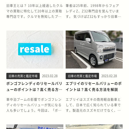
人気の理由とは？
は？
旧車王とは？ 10年以上経過したクル
筆者は25年前、1998年からフェア
マの買取に特化して20年以上の買取
レディZ、Z32専門店を営んでいま
専門店です。クルマを熟知したプロ
す。 気づけばZ32もすっかり旧車に
が価値を見極めて鑑定するため、二
なってしまいました。 それら平成初
重査定は絶対になく、納得の適正買
期のクルマは一時期人気がガタ落ち
取価格で安心して売却をすることが
しましたが、ここ数年で空前の旧車
可能です。 利用者の半数以上が50代
大ブームになっていることはご存知
の方々であることから、長くクルマ
のとおりです。 海外と国内のW需要
に乗られてきたクルマ好きの方から
で、相場が急騰。 R32〜R34型スカ
ご好評いただいています。 お客様の
イラインGT-Rを筆頭に、信じられ
声の一部を紹介します。 ■Oさん
ない価格になっています。 カーセン
（80代・男性）旧車王に連絡後すぐ
サーやグーを見れば憧れのクルマた
にI氏が来宅してくれたのは良かった
ちがまだ買えるとあって、購入を急
2023.02.28
2023.02.28
旧車の売買と鑑定市場
旧車の売買と鑑定市場
と思う。又、処理も早く満足してい
ぐ方も多いことでしょう。 いい方は
る。クルマに対するエピソードは多
悪いですが、ここだけの話し、そこ
ボンゴフレンディのリセールバリ
エブリイのリセールバリューのポ
くあるが、44年間も役立ってくれて
に「落とし穴」が潜んでいることも
ューのポイントは？高く売る方法
イントは？高く売る方法を解説
感謝している。次のユーザーとなら
事実です。 専門店の私たちからのア
や魅力と歴史についても解説
れる方に大切に使ってもらえること
ドバイスは一言。 『思い込みで旧車
車中泊ブームの影響でボンゴフレン
エブリイはスズキの商用軽自動車と
を心から願っている。 ■Fさん
を買わないこと』です。 その思い込
ディのリセールバリューが気になる
して、日本で広く知られている車で
（60代・男性）とても大切に乗って
みは、固定概念や心理から生まれる
人も多いでしょう。今回は、「ボン
す。製造元のスズキだけでなく、日
きたクルマなので、自分以上に大切
もので、どのようなものが多いのか
ゴフレンディのリセールバリューの
産ではNV100クリッパー、三菱はミ
にしてもらいたいと思います。担当
下記に挙げてみました。 これから旧
ポイント」「ボンゴフレンディを高
ニキャブ バン、マツダからは
の方はとても信用出来る方とお見受
車を購入される方々のヒントになれ
く売る方法」「ボンゴフレンディの
SCRUM VANとしてそれぞれ車名を