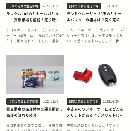
高く売る方法について詳しく解説し
で、年式や状態が同じであっても買
年代に登場した第3世代ランエボ 第3
原因も紹介するので、エアコンの不
走行距離が少ないのは、単に長年動
ます。 基本的なメンテナンスを欠か
取価格が異なります。しかし高く売
2023.01.31
2023.01.31
旧車の売買と鑑定市場
旧車の売買と鑑定市場
世代ランエボはベースであるランサ
調を感じたらぜひ参考にしてくださ
いていなかったかもしれません。 ■
さない ボンゴフレンディは、基本的
却するためのポイントは同じと考え
ーのモデルチェンジに伴って、2001
い。 カーエアコンは早期点検が重要
ランクル100のリセールバリュ
ランドクルーザー 80系のリセー
落とし穴4：ノーマル車だから程度
なメンテナンスを欠かさないことで
てよいでしょう。 基本的なメンテナ
年に登場しました。 新開発のボディ
カーエアコンの故障は、できるだけ
ー・買取相場を解説！売り時・高
ルバリューの相場は？高く売却す
が良いと思い込んでしまう 改造車や
高額査定となる可能性が高まりま
ンスをしておく 車を良好なコンディ
や各種装備など、大幅なポテンシャ
早く原因を突き止めて修理をするこ
く売る方法も紹介
る方法についても解説
いじったクルマは、程度が悪く見え
す。レジャー目的で使用する人が多
ションに保つためには、日頃の基本
ルアップを果たした第3世代ランエ
とが重要で、冬場を超えた春先での
トヨタのランクル100（ランドクル
ランドクルーザー 80系のリセールバ
ます。 ノーマル車は、大事にされて
い車のため走行距離が伸びやすく、
的なメンテナンスが大切です。例え
ボについて詳しく紹介します。 ベー
点検をおすすめします。 ここから
ーザー100系）は、1998年から2007
リューが高ければ、一度は乗ってみ
きたと思い込んでしまいがちです。
定期的なオイルや消耗品の交換は必
ばエンジンをよい状態に保つために
スとなったのはランサーセディア 第
は、寒い時期を過ぎた後での点検が
年まで販売されていました。最新の
たいと思う人も多いでしょう。世界
状態と、程度は比例するとはいい切
須です。また、車検だけでなく法定
は、定期的なオイル交換がポイント
3世代ランエボのベース車両は、6代
良いとされる理由とガス漏れによる
300系からは2世代前のモデルです
的にも悪路走破性の高さや頑丈さは
れません。 ノーマル車は、実は元々
点検もきっちりと受けて、整備記録
になります。商用車として使うので
目ランサーとして2000年に発売され
影響について紹介します。 カーエア
が、現在もなお中古車市場に人気車
認知されており、生産終了から20年
改造車だったかもしれません。 ■落
簿にその記載があることも査定額に
あれば、高価なエンジンオイルを使
た“ランサーセディア”です。先代ラ
コンを春先に点検したほうがいい理
種として流通しています。 今回はラ
以上が経過した現在でも数多くのフ
とし穴5：今買わなければなくなっ
影響するでしょう。 高年式・低走行
うよりも、安価なエンジンオイルを
ンサーから大型化された新開発のボ
由 カーエアコンを点検する時期とし
ンクル100のリセールバリューおよ
ァンを魅了する車です。今回は、ラ
てしまう、もっと高くなると思い込
高年式・低走行のボンゴフレンディ
定期的に交換したほうがよいでしょ
ディには、スポット溶接の追加や取
て春先をおすすめする理由は、単純
び買取相場と、人気のカラーとオプ
ンドクルーザー 80系のリセールバリ
んでしまう タマ数が減ってくると、
は高額査定となる可能性がありま
う。 オプション・カスタマイズをア
付部の補強に加え、専用レインフォ
に故障に気がつくのが春以降になり
ション、売り時の見極め方、高く売
ューや高く売却する方法について解
欲しい欲求が高まります。 「今買わ
す。販売終了から既に15年以上が経
ピールする 商用バンの現行モデルは
ースメントまで装備され、剛性面で
やすいためです。冬場の車内暖房
るための方法を紹介します。ランク
説します。ランドクルーザー 80系の
なければなくなってしまう」「今買
過している車のため、最終型モデル
2015年に登場しました。歴史が長く
圧倒的な進化を遂げます。 また、
は、エンジンで温められた冷却水の
ル100の売却を検討している方はぜ
購入や売却を検討中の方は参考にし
わなければもっと高くなってしま
や低走行か否かが査定額に大きく影
販売台数も非常に多い車です。売却
HIDヘッドライトやアクティブ・セ
熱を利用します。エアコンのスイッ
ひ参考にしてください 【グレード
てください。 ランドクルーザー 80
う」と思い込んでいるからです。 希
響するといってよいでしょう。 オー
を希望する車にオプションやカスタ
ンター・ディファレンシャル
チを入れなくても十分にクルマの中
別】ランクル100のリセールバリュ
系のリセールバリューの相場 ランド
少性と価値は比例しません。 旧車
トフリートップは完動するように故
マイズされていれば、買取業車に強
（ACD）という先進装備の採用も積
が暖かくなるのです。そのため、エ
2023.01.31
2023.01.26
旧車の売買と鑑定市場
旧車の売買と鑑定市場
ー・買取相場 ランクル100は中古車
クルーザー 80系のリセールバリュー
は、焦って買うものではありませ
障個所を修理する ボンゴフレンディ
くアピールしましょう。同年式、同
極的に行われました。特にACDは、
アコンが故障してもなかなか気がつ
市場において高い人気を誇る本格ク
の相場は、非常に高い状態が続いて
軽自動車の売却時の必要書類は？
中古車のワンオーナーにはどんな
ん。 どうかこれだけは覚えておいて
の最大の魅力はオートフリートップ
レベルの他車に対して差別化を強調
各種センサーから読み取った「車両
きません。 そしてもう1つの理由
ロカンで、買取相場も高値で推移し
います。世界的にも人気のモデルで
売却の流れも紹介
メリットがある？デメリットにつ
ください。 ・ホームページ
です。ルーフ部分を電動でポップア
することが、高く売却する上でのポ
の旋回状況」に合わせて前後輪の差
が、長期間使用しない点と寒さによ
ています。走行距離が20万km超の
あるため、アメリカのオークション
いても詳しく解説
http://www.Z32-Zone.com/ ・
ップさせるモーターが経年劣化で故
イントになります。 エブリイの魅力
動制御を電子的に実施するという、
る悪影響です。動かさないことによ
個体でも100万円以上の価格で取引
では2021年に約1500万円で落札さ
軽自動車を売却するには、複数の書
中古車選びをしていると「ワンオー
Facebookhttps://www.facebook.com
障し、付属しているテント部分のネ
と歴史 エブリイの最大の魅力は、長
運動性能向上につながる画期的な装
ってコンプレッサーが固着したり、
されることがあるほどです。 まず
れた車体もありました。国内でも状
類を揃える必要があります。必要書
ナー」という表示を目にします。ワ