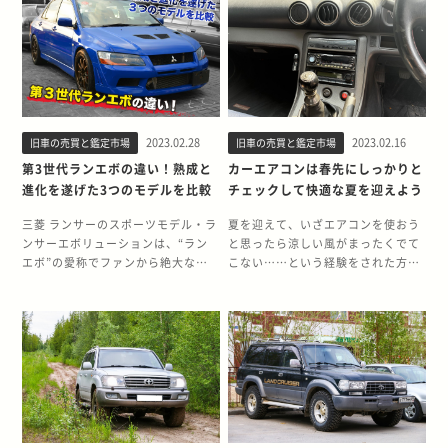
けしましたが、その通りでした。あ
ばと思います。 ■落とし穴1：販売
魅力と歴史」について詳しく解説し
変えて販売されており、日本のビジ
りがとうございます。 ■Nさん
価格が高いから程度が良いと思い込
ます。ボンゴフレンディの売却を検
ネスを支えている車とも言っても過
（60代・男性）若い社員の方でした
んでしまう 販売価格が安いクルマ
討中の人は参考にしてください。 ボ
言ではないでしょう。また乗用車タ
が、知識も豊富で誠実な方でした。
は、程度が悪く見えます。 「販売価
ンゴフレンディのリセールバリュー
イプのエブリイワゴンも、日常生活
とても気持ちよく対応いただきまし
格が高い＝価値が高い」と思い込ん
のポイント ボンゴフレンディのリセ
やレジャー用に人気があります。 本
た。 神奈川県横浜市を拠点とし、
でしないがちです。 販売価格と、程
ールバリューのポイントは、独自性
記事では、エブリイのリセールバリ
全国47都道府県どこへでも査定にい
度は比例するとはいい切れません。
の強い装備の有無です。カタログモ
ューのポイントや高く売る方法など
きます。社内基準をクリアした経験
「販売価格が高い＝仕入れが高い」
2023.02.28
2023.02.16
旧車の売買と鑑定市場
旧車の売買と鑑定市場
デルとしては希少な「オートフリー
について詳しく解説します。 エブリ
豊富な鑑定士が最短当日で査定にい
可能性もあるのです。 ■落とし穴
トップ」や、レジャーで人気の高い
イのリセールバリューのポイント エ
第3世代ランエボの違い！熟成と
カーエアコンは春先にしっかりと
くため、日程調整もカンタンにでき
2：見た目が良いから程度が良いと
4WDとディーゼルエンジンを組み合
ブリイのリセールバリューのポイン
進化を遂げた3つのモデルを比較
チェックして快適な夏を迎えよう
ます！ 条件に当てはまる方には、買
思い込んでしまう 見た目が悪いクル
わせたモデルは車中泊ブームで人気
トは、高年式の低走行車であること
取を行った当日にご入金が可能で
マは、程度が悪く見えます。 見た目
が再燃しています。 ボンゴフレンデ
です。エブリイは40年ほどの歴史が
三菱 ランサーのスポーツモデル・ラ
夏を迎えて、いざエアコンを使おう
す。 ぜひお電話からお気軽にお問い
が良いと、大事にされてきたと思い
ィはプレミア価格がつく車ではな
あり、エブリイワゴンの現行モデル
ンサーエボリューションは、“ラン
と思ったら涼しい風がまったくでて
合わせください！ ※下記画像をタッ
込んでしまいがちです。 見た目と程
く、オートキャンプや車中泊に最適
も2015年から販売されています。市
エボ”の愛称でファンから絶大な支
こない……という経験をされた方も
プするとお電話がかかります。 買取
度が比例するとはいい切れません。
なモデルのひとつとして高評価を得
場に流通している台数も多いので、
持を集めました。1992年の初代登場
多いのではないでしょうか。真夏に
までの流れ ￼WEBフォームからお問い
見た目が良いのは、表面上、そのよ
ている車です。そのため、走行距離
リセールバリューは高年式で走行距
から2016年の最終型まで実に24年
クルマでエアコンが使えないと、修
合わせしたい方は下の画像をタッ
うに見せているからかもしれませ
10万km以下でオートフリートップ
離が短い車で高くなる傾向がありま
間に渡って続いたランエボの歴史の
理工場まで持ち込むのも大変です。
プ！
ん。 ■落とし穴3：走行距離が少な
やディーゼルエンジン、4WDのモデ
す。 エブリイを高く売る方法 エブ
中で、最強との呼び声が高いのが第
カーエアコンは、冬が終わった春先
いから程度が良いと思い込んでしま
ルの場合は需要も高いといえるでし
リイを高く売るための方法は、基本
3世代である2000年代に登場した3
に一度チェックしておきましょう。
う 走行距離が多いクルマは、程度が
ょう。それ以外のグレードに関して
的なメンテナンスをしておくこと
つのモデルです。 熟成と進化の結果
今回は、エアコントラブルの主な原
悪く見えます。 走行距離が少ない
は年式相応のリセールバリューにな
と、他車との仕様差をアピールする
生み出され、現在でも高い人気を誇
因の一つである“ガス漏れ”を中心に
と、劣化や傷みが少ないと思い込ん
ります。 ボンゴフレンディを高く売
ことです。 エブリイとエブリイワゴ
るランエボVII・VIII・IXの3モデルの
原因や対処方法を詳しく解説しま
でしまいがちです。 走行距離と、程
る方法 続いて、ボンゴフレンディを
ンはそれぞれ目的や仕様が違うの
違いを詳しくお伝えします。 2000
す。また、旧車で起こりがちな故障
度は比例するとはいい切れません。