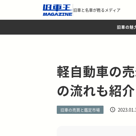
旧車と名車が甦るメディア
旧車の魅
軽自動車の売
の流れも紹介
2023.01.
旧車の売買と鑑定市場