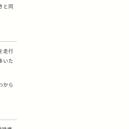
きと同
を走行
多いた
わから