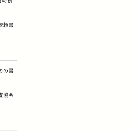
常時携
依頼書
。
めの書
査協会