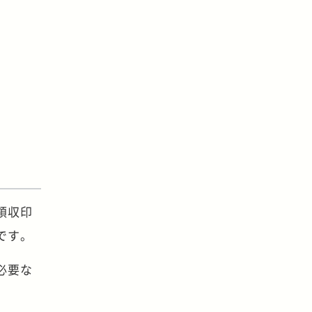
領収印
です。
必要な