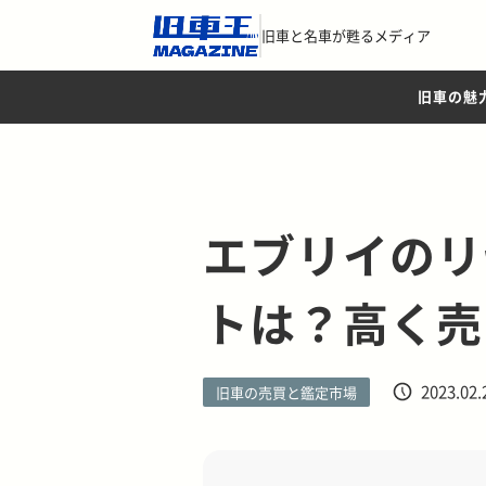
旧車と名車が甦るメディア
旧車の魅
エブリイのリ
トは？高く売
2023.02.
旧車の売買と鑑定市場