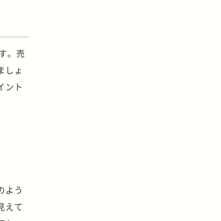
す。売
ましょ
イント
のよう
見えて