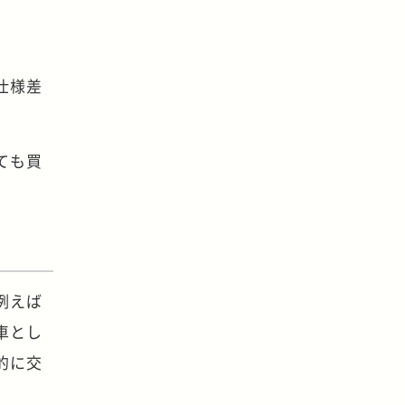
仕様差
ても買
。
例えば
車とし
的に交