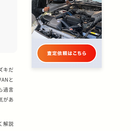
ズキだ
ANと
も過言
気があ
く解説