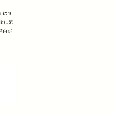
は40
場に流
傾向が