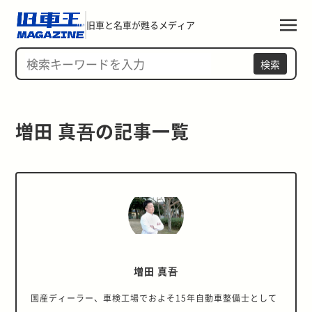
旧車と名車が甦るメディア
検索
増田 真吾の記事一覧 
増田 真吾
国産ディーラー、車検工場でおよそ15年自動車整備士として