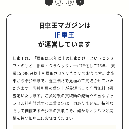
›
ーに大きく遅れをとっていました。
ストラリアでは現在も販売され続け
17
18
ヨタはシェアを増やすべく、若者向
要と512TRの開発背景を振り返って
「ランクル86」と呼ばれるカスタム
た。 走る楽しみと使い勝手の良さを
部のモール、ボンネットやボディサ
GTRの名に恥じない最高峰の性能を
いて、スポーツカーファンにはたま
型エンジンは今でもその輝きを失っ
ツーリングカー選手権（BTCC）で
トドライバーとしてステアリングを
そこで日産は、国内の一般ユーザー
ているロングセラーモデルです。さ
けの車を開発する「ヤング・プロジ
みましょう。 新たなフラッグシップ
が生まれました。ランクル80にラン
兼ね備えた、三菱ランサーエボリュ
イドのあしらいなど、レトロ感とア
誇っていました。 ベレットGTRは
らない仕上がりでした。アンフィニ
ていません。ここでは歴代Sシリー
見事入賞を果たします。シリーズ優
握っていたジョン・クーパー氏は、
向けにパトロールを一新することを
らに、国内でも人気の高さから2014
ェクト」を結成します。ヤング・プ
モデルとして登場したテスタロッサ
クル60のフロントマスクを移植する
ーションワゴンGTの魅力に迫りま
ウトドア感溢れるデザインに仕上が
GTカーのラグジュアリーの側面を満
シリーズの全4モデルの特徴を一気
ズのユニークな装備と魅力的なエン
勝こそ掴めなかったものの、何度か
開発者のアレック・イシゴニス氏に
決断。1980年に初代サファリ160型
年に1年限定で再販されました。 高
ロジェクトは若手を中心に構成さ
512TRの前身の名車「テスタロッ
というものです。そこで今回は、ラ
す。 ランエボの派生車種として誕生
っています。 また、むき出しになっ
たすべく、内外装でも特別感のある
に紹介します。 専用設計パーツ満載
ジンを紹介します。 超高回転型の4
の入賞で高い運動性能を証明。レー
レース参戦を持ちかけます。あくま
旧車王マガジンは
が誕生しました。 サファリの地位を
い悪路走破性を誇るランクル70は、
れ、若者にアピールできる商品開発
サ」は、1984年の秋にモンディア
ンクル60と80、それぞれの魅力をた
したランサーエボリューションワゴ
たドアヒンジやミラーや窓の取り付
仕様になっています。 外装面では、
で登場したアンフィニI（1986年）
気筒DOHCエンジンを搭載した幻の
ス成績によって850 エステートに多
でも経済車として開発を進めていた
確立したのは、1987年に登場した2
世界でもっとも活躍しているサバイ
に取り組みました。 若者が好む個性
ル・ド・ロトモビルで初披露されま
っぷりと紹介します。 ファンの間で
ン 当初、世界ラリーのホモロゲーシ
け部、三角窓に2分割のリアウィン
ダクトの開いた専用ボンネットにリ
アンフィニシリーズの記念すべき初
S360 S360の排気量はわずか354cc
旧車王
くの注目が集まったことから、より
ミニのレース参戦に当初は難色を示
代目Y60型です。シャシーと足回り
バルカーとして、現在も世界各国で
的なデザインを追求した結果、プロ
した。フェラーリの新たなフラッグ
人気の「ランクル86」 「ランクル
ョン取得のために限定生産された、
ドーと細部までこだわり抜いてデザ
ムにメッキを施したホイール（スチ
代は、FC3S型発売の1年後、1986年
ながら、4気筒DOHC機構を採用し
スポーティなT-5Rのリリースにつな
していたものの、ミニ発売から2年
を刷新し、新設計のエンジンも搭
走り続けています。 一方スタイリン
ジェクトの成果物としてコンセプト
シップモデルとして、MRレイアウ
86」は、ランクル60のスタイリング
4ドアセダンのランサーエボリュー
が運営しています
インされました。当時はすでにパワ
ール製）、そしてフロントにはベレ
8月に登場した「アンフィニI」で
た本格的なスポーツエンジンを搭載
がりました。 なお、850 T-5Rはセ
後の1961年についにレース参戦を決
載。さらに、現代的な曲線を取り入
グは、ランクル40から大幅に現代的
カー「AXV-II」を1987年に東京モー
トに180度V型12気筒エンジンを搭
はもちろん、ベースのランクル80の
ション、通称「ランエボ」。そし
ーウィンドウが一般的でしたが、窓
ットGTRの象徴の大型フォグランプ
す。当初限定300台で発売されまし
していました。最高出力の33psを
ダンも投入されますが、レースで結
定しました。 そして、レース参戦か
れた、迫力のあるスタイリングに生
に変更されました。独立したフロン
ターショーに出展。ガルウィングと
載。フェラーリ製の180度 V12とし
人気も高かったことから生まれまし
て、9代目ランエボの派生車種とし
の開閉も手動という徹底っぷりで
が備えられていました。さらに、マ
たが、翌年にはさらに300台追加販
9,000回転で発生する超高回転型エ
果を残したことを考えると、真の空
ら3年経過した1964年のモンテカル
まれ変わりました。 骨太設計が光る
トフェンダーは残っているものの、
開放感のあるガラスキャノピーとい
て初めて4バルブヘッドが採用さ
た。レトロ感あふれるスタイリング
て、ランサーエボリューションワゴ
旧車王は、「買取は10年以上の旧車だけ」というコンセ
す。パオの世界観を妥協することな
イナーチェンジ後のGT TypeRで
売されました。内外装、さらに性能
ンジンで、2輪車開発で培ってきた
飛ぶレンガはステーションワゴンの
ロラリーで、真っ赤なボディカラー
Y60型サファリ ライバル、ランドク
大幅にサイズが縮小されています。
う象徴的なデザインを採用し「翼を
れ、最高出力は390psを発揮しまし
を持ちつつ、高い性能をもつカスタ
ン（以下「エボワゴン」）は誕生し
く表現したクルマとして、見事に完
は、スカイラインGT-Rを想起させ
面で多くのパーツが専用開発され、
ノウハウが活かされています。 ま
プトのもと、旧車・クラシックカーに特化して26年、 累
エステートです。 レースをきっかけ
の「ミニ クーパーS」が見事に初優
ルーザーがSUV路線へと舵を切るな
また、2007年のモデルチェンジで
つけたライブコンパクトビークル」
た。 「テスタロッサ」は「赤い頭」
ムカーです。 ファンを魅了するラン
ました。 エボワゴンは、発売された
成しました。。 また、ノーマルルー
るような「R」のエンブレムがボデ
単なる特別仕様車の枠を超えたメー
た、S360の残した功績は性能面だけ
に生まれたT-5Rエステートは数週間
勝を飾ります。レースでの活躍によ
か、2代目サファリはあくまでもク
は、特徴の1つだった独立フェンダ
積15,000台以上を買取させていただいております。改造
というキャッチフレーズがつけられ
という意味のイタリア語で、1960年
クル60と80の概要を紹介します。
翌年の2006年、デビュー戦である十
フに加えて、キャンバストップも用
ィサイドにあしらわれています。 内
カー純正チューニングカーとして話
ではありません。本田宗一郎氏が乗
で完売 レースでの成功を受けて開発
ってミニは一気に注目を集め、初代
ロカン車としての性能を追求しま
ーそのものが廃止されました。 トヨ
ました。 コンセプトカーをそのまま
代にフェラーリのレースカーとして
ランクルの歴史を変えた60系 ランド
勝24時間レースで堂々の5位入賞を
意されました。開放的なキャンバス
装は本革巻き3本スポークステアリ
車から希少車まで、適正価格を見極めて買取させていた
題を呼びます。アンフィニIの基本仕
り込んで颯爽と登場したボディカラ
された850 T-5Rは、レース車輌のイ
のMK-1は販売台数100万台超という
す。 クロカンとして高い性能を誇っ
タ純正のカスタムカーPX10の誕生
市販化 東京モーターショーの出展か
活躍したシリーズでも同じ名称が使
クルーザーシリーズは、現在3系統
果たします。 ランエボ（セダン）の
トップを開ければ、心ゆくまで冒険
ング、木目シフトノブといった高級
様は、アンフィニII以降のシリーズ
ーの「赤」も、実は時代を切り開い
メージを可能な限り投影したモデル
大成功をおさめました。 ポール・ス
だきます。弊社所属の鑑定士が最短当日で全国無料出張
ていたY60型サファリの魅力を紹介
PX10の製作は、トヨタのボディ組み
ら3年後の1990年、「AXV-II」は“セ
われています。ヘッドカバーが赤く
が展開されています。もともとのコ
走りと引けを取らない、エボワゴン
気分を味わえます。 パオの魅力は内
感のあるアイテムが特別装備されて
にも踏襲されました。 販売価格：
た結果でした。当時日本では、緊急
に仕上げられます。チューニングが
ミス・ミニは英国の最強コラボレー
します。 足回りを中心に悪路走破性
立てメーカーである「アラコ」の、
ラ”という車名で市販化されます。
塗られていたことから名付けられま
査定いたします。ご契約後の買取額の減額や不当なキャ
ンセプト通りのクロスカントリー
の特徴を紹介します。 ランサーエボ
装に詰まっている パオの魅力を最大
いました。一方、インパネには
278万8,000円〜 ＜性能面の主な専
車両との混同の問題から「赤」の使
施されたエンジンに、専用のエアロ
ション 1998年に限定1,500台で販売
を飛躍的に向上 Y60型でのもっとも
創業50周年記念事業として企画され
社内上層部の評価が高かったことか
した。 1992年に512TRにバトンを
車、業務用などのヘビーデューティ
リューション初のステーションワゴ
限感じられるのは、外観よりも内装
220km/hのスピードメーター、セン
ンセル料を請求する二重査定は一切ありません。特別な
用装備＞・専用開発の低圧ガスダン
用が法律で規制されていました。し
パーツなどファンの心を掴む特別仕
された、ポール・スミス・ミニ。イ
大きな進化は足回りです。歴代のリ
たのがきっかけです。販売終了後も
ら、ほぼコンセプトカーのスタイリ
渡すまでの8年間で、合計7,177台が
ーに対応するヘビー系とその簡易版
ン 2005年9月にランサーエボリュー
かもしれません。車内に乗り込むと
ターコンソールには水温系、電圧
パー・リミテッドスリップデフ ＜外
かし、本田宗一郎氏が世論に訴え、
様車T-5Rは、限定2,500台が用意さ
ギリスのファッションデザイナー、
そして価値ある希少車の買取こそ、確かなノウハウと実
ーフリジッドサスペンションから、
根強い人気のあった、ランクル40の
ングのまま発売されました。 ルーフ
製造されました。スーパーカーとい
ライト系、そして旗艦モデルのステ
ション初のステーションワゴンとし
外観は見えませんが、こだわりの内
計、燃料計の3連メーターを備える
装の主な専用装備＞・BBS製鍛造ア
担当者が運輸省と度重なる交渉を重
れたクリームイエローの完売後に
ポール・スミス氏がデザインを手が
スタビライザー解除装置付きコイル
復刻版を製作しようと計画されまし
まで伸びたガラスウィンドウをはじ
う特殊なモデルを考えると、大成功
ーションワゴンです。 ランクル60
績を持つ旧車王にお任せください！
て登場した「ランサーエボリューシ
装によって常に特別な車に乗ってい
などレーシーな雰囲気がいかにも
ルミホイール・ボディ同色リアスポ
ねた結果、ついに赤色の使用を勝ち
は、追加カラーが投入されるほどの
けた特別仕様車です。多くの人から
リジッドへ変更。ストロークの長い
た。 ランクル40のスタイリングを忠
め、車体上部のほとんどをガラスで
といえる生産台数です。 テスタロッ
は、旗艦ステーションワゴンの事実
ョンワゴン」。通称「エボワゴン」
ることを思い出させてくれます。 パ
GTRらしさを演出しています。さら
イラー・ブロンズペンガラス・アル
取ります。 世界を見据えたS500を
人気ぶりでした。 日本国内でもおよ
愛されるデザインで、40年の販売実
コイルリジットによって、オフロー
実に再現するため、当初は保存され
覆ったデザインは“グラッシーキャ
サと同じ「赤い頭」を持つ512TR フ
上の最初のモデルでした。これまで
は、2005年3月に発売されたランサ
オの特徴的な内装イメージを決定づ
に、シートはヘッドレスト一体型の