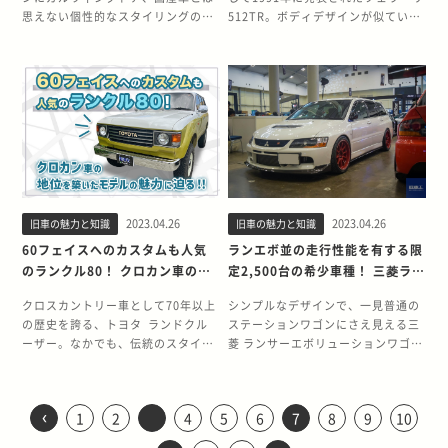
パイクカー第1弾のBe-1を超える5万
した装備が盛り込まれていました。
功が、後にマツダの販売チャネル名
ンダ初の4輪車として発売された一
ず、スバル レガシィとともにステー
盾を抱えた挑戦でした。 しかし、ミ
歴史と開発背景を紐解いていきま
について振り返ってみましょう。 レ
思えない個性的なスタイリングのト
512TR。ボディデザインが似ている
1,657台もの申し込みを受けまし
さらに特別感を高めたGTRととも
に採用されることにつながったので
方、S360は市販には至りませんでし
ションワゴンブームの火付け役とい
ニは当時としては画期的な方法で、
す。 サファリの起源は軍用車輌とし
トロスタイリングが魅力的なランク
ヨタ・セラ。一方で、派手な見た目
ことから、テスタロッサのマイナー
た。すべての注文分を納車するの
に、ベレットGTの装備を見ていきま
しょう。アンフィニシリーズは、
た。 理由は諸説ありますが、開発車
われています。「頑丈で安全なクル
「ボディサイズの縮小」と「居住空
て開発された4W60 サファリの起源
ル40 ランクル40は、3代目ランドク
とは裏腹に販売台数が伸びなかった
チェンジモデルと思われることも少
に、1年半を要したというエピソー
しょう。 走行性能を高めるために注
1986年のアンフィニIを皮切りに合
両バリエーションを軽自動車だけで
マ」という従来のボルボのイメージ
間の確保」という相反する2つの要
は1950年に登場した4W60です。開
ルーザーとして1960年に発売されま
不遇の車種でもありました。 しか
なくありません。 しかし、512TRは
ドも残っています。 パオのかわいい
ぎ込まれた先進技術 ベレットGTに
計4世代が投入されました。 日本の
はなく普通車にも広げたかった説が
に、スポーティな要素を新たに加え
件を満たします。当時は一般的だっ
発されたきっかけは、日産が警察予
した。北米で人気の高かった先代ラ
し、セラの登場から30年経った現
正真正銘の後継モデルです。エンジ
レトロデザインは今見ても魅力的 ベ
搭載されたG160型1.6L水冷4気筒
チューニングカー市場は1995年の規
有力です。最終的には廃案になりま
た850は、日本のステーションワゴ
た縦置きエンジンのFRではなく、ミ
備隊（現在の自衛隊）から車輌納品
ンクル20を踏襲しつつ、乗用車とし
在、再びセラの魅力が脚光を浴びつ
ンからフレーム、そして似ていると
ース車輌がK10型マーチのパオは、
OHVエンジンは、最高出力
制緩和で大幅に拡大しますが、アン
したが、1961年に当時の通商産業省
ンにも大きな影響を与えました。 真
ニは横置きエンジンのFFレイアウト
の要請を受けたことです。最終的に
ての快適性や高速安定性を重視して
つあるのをご存じでしょうか。今回
いわれる外観デザインに至るまでフ
車として特筆すべき性能を備えてい
88ps/rpm、最大トルク
フィニシリーズの登場ははるか10年
が発表した「特定産業振興臨時措置
の空飛ぶレンガはT-5R エステート
を採用することで、エンジンルーム
採用されたのは三菱 ジープでした
開発されたモデルです。 ランクル40
は、トヨタ・セラが登場した背景を
ラッグシップモデルに相応しく徹底
るわけではありません。それでも、
12.5kgm/4,200rpmを発揮。わずか
近く前。ただでさえチューニングカ
法案」によって、国内自動車メーカ
ボルボ 850 T-5R エステートが誕生
の大幅な縮小に成功。さらに、当時
が、サファリはランドクルーザーと
は、国内のみならず海外からも高い
振り返りつつ、人気が高まっている
的にこだわって作られました。テス
現在でも人気の理由は圧倒的なデザ
940kgの車体を軽快にドライブしま
ーの販売が難しかった時代に、メー
ーの統廃合が進められる懸念が生じ
した直接のきっかけは、850でのレ
BMCが生産していたエンジンのなか
並んで国家警察（現在の警視庁）に
評価を受け、1984年のモデルチェン
理由を解説します。 挑戦的なデザイ
タロッサの弱点を補って余りある進
イン性の高さでしょう。 何かを真似
した。 さらにベレットGTには、当
カー純正のチューニングカーが生産
ました。軽自動車のみの生産実績で
ースへの参戦です。ボルボはかつて
で最小の850ccクラスのAシリーズ
納車されました。 日産は培ってきた
ジまで24年も生産され続けました。
ンを採用したセラ トヨタ・セラは国
化を遂げた512TRの魅力を紹介しま
して作ったわけではないのに、懐か
時の市販車としては最新とも呼べる
されたことは画期的なことでした。
は、今後の開発に制限がかかるおそ
240ターボでレースに参戦し、直線
エンジンを搭載し、コンパクトサイ
トラック生産の経験に加え、ジープ
本格クロカン車としての信頼性とデ
2023.04.26
2023.04.26
旧車の魅力と知識
旧車の魅力と知識
産の乗用車として初めてガルウィン
す。 名車テスタロッサの後継車とし
しさを感じるレトロ感。さらに、冒
技術によって、高い走行性能を実現
限定生産ながら4世代も投入された
れがあったためです。 また、本田宗
基調のボディスタイルと輝かしい実
ズでありながら居住空間は広い画期
やダッジの下請け修理から学んだ経
ザイン性の高さから、世界で100万
グドア（正式名称はバタフライウイ
て開発された512TR 512TRの前身、
60フェイスへのカスタムも人気
ランエボ並の走行性能を有する限
険というテーマをしっかりと表現し
します。サスペンションは4輪独立
サバンナ RX-7アンフィニシリーズ 2
一郎氏はすでに世界を見ていて、世
績を評して「空飛ぶレンガ」と呼ば
的なミニが生まれました。 ミニの名
験をいかし、4W60を独自開発。
台もの売上を記録。ランクル40発売
ング）を採用したモデルです。当時
テスタロッサは実に8年間に渡って
ていて、すぐにでもどこかに出かけ
懸架、ステアリング機構はラック＆
のランクル80！ クロカン車の地
定2,500台の希少車種！ 三菱ラン
代目マツダ サバンナ RX-7のメーカ
界に通用するボディサイズで作ろう
れました。 「空飛ぶレンガの再来」
を世界に知らしめたレース参戦 ミニ
「パトロール」の愛称で呼ばれた
終了後も、特徴的な丸目ライトに挟
大衆車のイメージの強かったトヨタ
大きな変更がないまま販売されまし
たくなるデザインです。 パオのデザ
ピニオン式、ディスクブレーキ（フ
位を築いたモデルの魅力に迫る
サーエボリューションワゴンGT
ー純正チューニングカーとして限定
と急遽変更されたといった逸話も残
と話題になった850でのレース参戦
にはいくつかの呼び名があります
4W60は国家警察に納品後も改良を
まれたグリル、左右独立して張り出
が、挑戦的なデザインのクルマを投
た。その間、エンツォ・フェラーリ
クロスカントリー車として70年以上
シンプルなデザインで、一見普通の
イン上の魅力を内外装それぞれ紹介
ロントのみ）、4速MTなど、名称だ
販売されたアンフィニシリーズは、
っています。いずれにせよ、本田宗
を紹介
ですが、さらにボルボの選んだ参戦
が、「ミニ・クーパー」という名で
重ね、消防や医療、建設といった業
したフェンダーというスタイリング
入したのには理由がありました。 ま
の死去など社内体制が落ち着かなか
の歴史を誇る、トヨタ ランドクル
ステーションワゴンにさえ見える三
します。 モチーフはサファリを旅す
けであれば現在のクルマとほぼ遜色
ピュアスポーツとして徹底的にこだ
一郎氏が迷いなく作り上げたクルマ
車輌が注目を集めます。レースでは
覚えている方も多いのではないでし
務用車両として販路を拡大しまし
にコアなファンは魅了され続けまし
ずは、セラの開発背景と販売台数が
ったこともありますが、もともとそ
ーザー。なかでも、伝統のスタイリ
菱 ランサーエボリューションワゴ
る冒険者の衣類 ノスタルジックなデ
のない技術と装備が投入されまし
わって開発されました。 全モデル2
がこの世に送り出されなかったこと
不利といわれるステーションワゴ
ょうか。「クーパー」は、正確には
た。 初代サファリを大きく刷新して
た。 世界でもっとも活躍しているサ
伸び悩んだ理由を紹介します。 トヨ
れだけ完成度が高かったということ
ングを色濃く残した60系（以下「ラ
ン。しかし「ランエボ」の名に恥じ
ザインが魅力のパオですが、特定の
た。 Rの名前は伊達じゃない ベレッ
シーター化され、ボンネットは専用
は、今となっては残念でなりませ
ン、エステートを選んだのです。ボ
ミニのスポーツグレード名で車名で
地位を確立した2代目Y60型 パトロ
バイバルカーランクル70 ランクル
タのヤング・プロジェクト発足が始
です。 512TRは、名実ともにフラッ
ンクル60」）と、現在の旗艦モデル
ない高い走行性能を秘めたマシンで
車を真似したわけではありません。
トGTRに搭載されたG161W型1.6L
のアルミ製、BBS鍛造ホイールに加
ん。 毎年のようにリリースされた歴
ディ剛性の不足、リア側の重量など
はありません。しかし、ミニの存在
ールと呼ばれた4W60は、業務用車
70は、ランクル40のフルモデルチェ
まり 1980年後半、トヨタは若年層
グシップモデルに君臨していたテス
につながる80系（以下「ランクル
す。特に6MT仕様は、本気でサーキ
パオのデザインモチーフは、サファ
水冷直列4気筒DOHCエンジンは、
え、専用ダンパーまで備えていま
代Sシリーズ列伝 Sシリーズは他社
決してレース向きとはいえないステ
を世界に知らしめた存在として「ク
‹
輌としては高い信頼性を得ました
ンジで1984年に発売。2004年に国
向けのシェア争いでホンダや日産に
タロッサを超える必要がありまし
1
2
4
5
6
7
8
9
10
80」は今でも高い人気を集めていま
ットを攻められるステーションワゴ
リを旅する冒険者の衣類です。ボデ
最高出力120ps/6,400rpm、最大ト
す。さらに、エンジンや足回りもそ
にはない、特徴的な機構を採用して
ーションワゴンでの参戦は異例のこ
ーパー」とミニは切り離せない歴史
が、個人用としてはランドクルーザ
内での販売は終了したものの、オー
遅れをとっていました。そこで、ト
た。まずは、前身テスタロッサの概
す。 そして、両車の人気の高さから
ンとは思えない実力を備えていまし
ィと独立した前後バンパーやルーフ
ルク14.5kgm/5,000rpmを発生。
れぞれの世代でチューニングされて
います。また、ホンダらしい高回転
とでした。 そして、1994年に英国
があります。 ミニの開発当時、テス