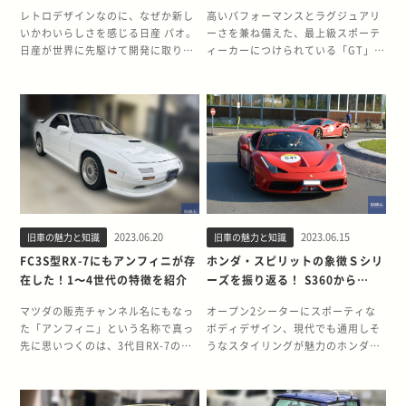
インがかわいらしい日産 パオの
ットGTが今なお人気の理由
レトロデザインなのに、なぜか新し
高いパフォーマンスとラグジュアリ
魅力
いかわいらしさを感じる日産 パオ。
ーさを兼ね備えた、最上級スポーテ
日産が世界に先駆けて開発に取り組
ィーカーにつけられている「GT」と
んだパイクカーシリーズの、第2弾
いう名称。日本で初めて名前に
としてリリースされました。懐かし
「GT」を採用したメーカーは、意外
い三角窓や独立設置されたバンパー
にもいすゞでした。2ドアクーペと
など、とことんこだわったデザイン
して開発された、ベレットGTです。
性の高さは今も色あせることがあり
今回は、流麗なボディに最高の性能
ません。 発売から30年以上が経過し
を備えていたベレットGTと最上位モ
ても人気の高いパオの魅力をたっぷ
デルのGTRについて紹介します。ベ
りと紹介します。 パイクカーシリー
レットGTの魅力を紐解き、今もなお
ズの人気を不動のものにしたパオ パ
高い人気を誇る理由に迫ってみまし
イクカーシリーズ第2弾のパオは第1
ょう。 GTの意味を体現していたベ
2023.06.20
2023.06.15
旧車の魅力と知識
旧車の魅力と知識
弾Be-1をわずか2週間で上回る注文
レットGT 現在ではトラックやバス
を受け、シリーズの人気を不動のも
といったイメージの強いいすゞです
FC3S型RX-7にもアンフィニが存
ホンダ・スピリットの象徴Ｓシリ
のにしました。Be-1に端を発した日
が、当時はレースにも参戦するなど
在した！1〜4世代の特徴を紹介
ーズを振り返る！ S360から
産のパイクカーシリーズ。常に最
高性能車の開発に力を注いでいまし
S800まで歴代モデルをすべて紹
新・最先端を求める車業界の流れに
た。 その流れを汲んで、いすゞはセ
マツダの販売チャンネル名にもなっ
オープン2シーターにスポーティな
介
逆行する、レトロ感あふれるデザイ
ダンタイプのベレットをベースに、
た「アンフィニ」という名称で真っ
ボディデザイン、現代でも通用しそ
ンが高い人気を得ました。 まずはパ
2ドアクーペのベレットGTを発売。
先に思いつくのは、3代目RX-7の
うなスタイリングが魅力のホンダ
イクカーの定義と、パオの発売経緯
「GT」本来の意味を体現する、完成
FD3S型です。しかし、実は2代目
S360。ホンダが世の中に初めて発表
を振り返ってみましょう。 日産が世
度の高いクルマでした。いすゞ ベレ
RX-7のFC3S型にはアンフィニシリ
した4輪乗用車です。S360は残念な
界の先駆者だったパイクカー 「パイ
ットGTの誕生背景とそもそも
ーズという限定モデルが存在してい
がら市販には至らなかったものの、