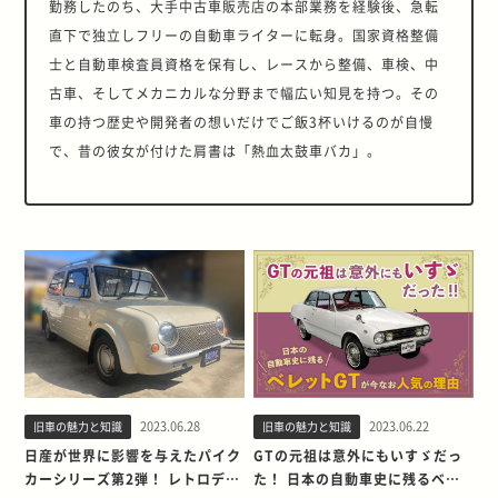
勤務したのち、大手中古車販売店の本部業務を経験後、急転
直下で独立しフリーの自動車ライターに転身。国家資格整備
士と自動車検査員資格を保有し、レースから整備、車検、中
古車、そしてメカニカルな分野まで幅広い知見を持つ。その
車の持つ歴史や開発者の想いだけでご飯3杯いけるのが自慢
で、昔の彼女が付けた肩書は「熱血太鼓車バカ」。
2023.06.28
2023.06.22
旧車の魅力と知識
旧車の魅力と知識
日産が世界に影響を与えたパイク
GTの元祖は意外にもいすゞだっ
カーシリーズ第2弾！ レトロデザ
た！ 日本の自動車史に残るベレ