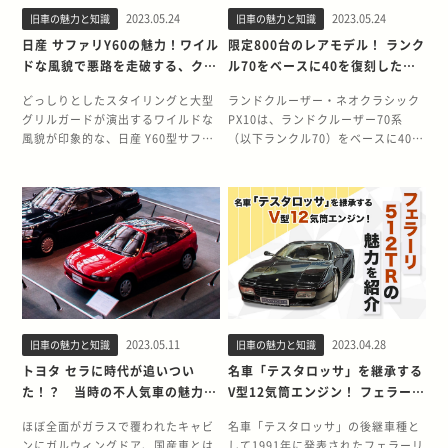
ます。 空飛ぶレンガの名にふさわし
新的なコンパクトカー「ミニ」
パオ 1987年の東京モーターショー
リー感を活かしつつ、走行性能をと
ルチェンジでした。ロングノーズシ
す。 商用車全盛の時代にスポーツカ
2023.05.24
2023.05.24
旧車の魅力と知識
旧車の魅力と知識
い850 T-5R エステート ボルボ 850
1950年代に登場したミニは、当時と
で、第2弾パイクカーとしてパオが
ことん高めたモデルでした。 ペレッ
ョートデッキにリトラクタブルヘッ
ー開発に着手 S360が発表された
T-5Rエステートは、レースでの活躍
しては画期的なコンパクトカーでし
日産 サファリY60の魅力！ワイル
限定800台のレアモデル！ ランク
発表されました。この年は日産がパ
トGTには「R」モデルも存在してい
ドライトというスタイリングは先代
1962年当時の日本の自動車事情は、
を受けて開発された限定仕様のスポ
た。しかも、40年以上に渡って基本
ドな風貌で悪路を走破する、クロ
ル70をベースに40を復刻したネ
イクカーシリーズの第1弾として発
た ベレットGTの発売から3年後の
を踏襲しつつ、バンパー形状を一体
商用車が中心的存在でした。しか
ーツモデルです。もともとスポーテ
的なスタイリングを一切変えなかっ
カンブームを支えた実力派！
オクラシックPX10
表したBe-1の発売年。Be-1の発売
1969年、さらにパフォーマンスを高
型とするなど現代的なアプローチで
し、本田宗一郎氏はレースでの活躍
ィさを追求して設計されたボルボ
た珍しい車種です。 ブリティッシ
どっしりとしたスタイリングと大型
ランドクルーザー・ネオクラシック
中にも関わらず発表するほど、パオ
めたベレットGTRが誕生します。ベ
デザインされています。 プラットフ
も見越して、スポーツカーの開発か
850は、異例の形でレースに投入さ
ュ・モーター・コーポレーションの
グリルガードが演出するワイルドな
PX10は、ランドクルーザー70系
に力をいれていたことがわかりま
レットGTRは、レース車輌として活
ォームも刷新され、独立懸架に変更
ら着手します。「乗ることが愉快で
れると、高い実力を証明してみせま
技術者、アレック・イシゴニス氏が
風貌が印象的な、日産 Y60型サファ
（以下ランクル70）をベースに40系
す。ベース車輌はBe-1と同じK10型
躍していたGTXをベースに、ロード
されたリアサスペンションに、国産
あって、誇りでなければ自動車の価
した。かつてレースで活躍した240
作り上げたミニの開発背景と魅力を
リ。販売台数こそトヨタ ランドクル
（以下ランクル40）のスタイリング
マーチでしたが、よりレトロ方向に
カー仕様にチューンされ、極限まで
車初の対抗4ピストンのアルミキャ
値はない」と、現在にも通じる理念
の呼び名から「空飛ぶレンガの再
改めて振り返りましょう。 ミニの開
ーザーに及ばなかったものの、ラダ
を復刻したカスタムカーです。ラン
踏み込んだスタイリングでした。 パ
走行性能を高めたモデルに仕上がり
リパーを採用するなど性能面で大幅
のもとS360は開発されました。 実
来」とまで評されます。 ベース車輌
発は矛盾した挑戦だった 初代ミニが
ーフレームによる頑丈な作りと、高
クル40の復活を強く望むファンの声
オが発売されたのは、東京モーター
ました。 なお、ベレットGTRは
な進化を遂げました。さらに、エン
際には、専務だった藤澤氏の市場を
の850も含めて、T-5Rの開発背景を
登場したのは、イギリスが石油危機
い悪路走破性は本格クロカン車とし
に応えるため、1997年に800台限定
ショーでの発表から2年後の1989年
1970年に行ったマイナーチェンジの
ジンは3代目FD3S型にも受け継がれ
見据えた進言によって、軽トラック
振り返ってみましょう。 ステーショ
にさらされていた1959年でした。各
て引けをとりません。 Y60型 サファ
で生産されました。 実質的にトヨタ
の1月15日。平成元年になって最初
際に、ベレットGT typeRと名称を
る13B型ターボエンジンを搭載。初
T360も同時開発されたものの、初め
ンワゴンブームの火付け役ボルボ
社が燃費の改善に躍起になるなか、
リの本格クロカンとしてのこだわり
純正のカスタムカーとして開発され
に発売された国産車の1台です。
改めています。GTR、TypeRとも
代サバンナ RX-7を、FC3S型でピュ
ての4輪開発でいきなりスポーツカ
850 ボルボ 850 T-5R エステートの
ブリティッシュ・モーター・コーポ
を、歴代モデルも交えながら振り返
たPX10の魅力と、ベース車輌のラン
（もう1台も日産車のC33型ローレ
に、現在では走行性能の高い国産車
アスポーツに昇華させました。 メー
ーにチャレンジするあたりに、ホン
ベース車輌のボルボ 850 エステート
レーション（BMC）が発売したコン
ってみましょう。 軍用から民間用へ
クル70と40の歴史を振り返ります。
ル）Be-1以上にレトロデザインを全
の象徴ともいえるグレード名です。
カー純正のチューニングカー「アン
ダ・スピリットを感じます。（市販
は、先行して発売されていたセダン
パクトカーがミニです。 ミニの開発
変化をとげたクロカン車 日産 Y60型
ロングセラーモデルをかけ合わせた
面に押し出したパオが、新しい時代
どちらの名前も1960年代に使用して
フィニ」シリーズ FC3S型サバンナ
されたのはT360が先） S360が市販
タイプに加わる形で1993年に登場し
にあたって、BMCの技術者アレッ
サファリは、屈強な四輪駆動車とし
PX10 ランドクルーザー・ネオクラ
の幕開けとともに登場というのも運
いたいすゞは、先見の明があったの
RX-7には、「アンフィニ」の名を冠
されなかった理由 1962年6月、建設
ました。ボルボの新たな主力車種と
ク・イシゴニス氏は、「広々とした
2023.05.11
2023.04.28
旧車の魅力と知識
旧車の魅力と知識
て君臨しました。どんなに厳しいロ
シックPX10は、ランクル40をモチ
命的なものを感じます。 受注期間わ
かもしれません。 GTの名にふさわ
した限定のチューニングモデルが存
途中の鈴鹿サーキットでS360は華々
して位置付けられた850は、ボルボ
4人乗りの座席を確保したままで、
ード環境でも難なく切り抜けるその
ーフにランクル70をカスタマイズす
トヨタ セラに時代が追いつい
名車「テスタロッサ」を継承する
ずか2週間でBe-1を超える受注 パオ
しい走行性能を誇ったベレットGT
在します。シリーズ累計でわずか
しくお披露目されます。その後、第
初のFFレイアウトを採用するなど意
車体サイズはできるだけコンパクト
タフさは、かつて自衛隊車両として
る形で開発されました。ランドクル
た！？ 当時の不人気車の魅力が
V型12気筒エンジン！ フェラーリ
は、一定期間の予約受付後に予約分
ベレットGTは、GTの名前にふさわ
3,000台という限定生産ながら、ス
9回全日本自動車ショー（現東京モ
欲的に開発されたモデルです。 日本
にする」というテーマを掲げます。
製作された「パトロール」譲りとい
ーザーのなかでも販売期間の長かっ
見直されている理由
512TRの魅力を紹介！
のみを生産するという販売方式をと
しく、ベース車輌のセダンタイプと
ポーツカーファンの人気を集めまし
ーターショー）でも、T360と同時に
にも同時期に正規輸入されると、大
車体サイズを小さくするのに、車内
えます。 パトロールからサファリへ
た2車種をかけ合わせた魅力的なモ
ほぼ全面がガラスで覆われたキャビ
名車「テスタロッサ」の後継車種と
ります。予約期間わずか3ヶ月で、
は別のクルマといっていいほど充実
た。FC3Sアンフィニシリーズの成
展示されました。しかし、T360がホ
ヒットを記録。輸入車にもかかわら
のサイズは変えないという大きな矛
変化をとげたクロスカントリー車の
デルです。 両車の歴史とPX10誕生
ンにガルウィングドア、国産車とは
して1991年に発表されたフェラーリ