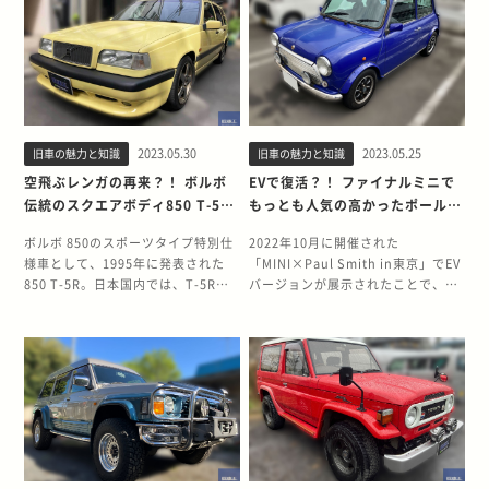
ク」とは「尖った」という意味の英
「GT」とはどういう意味なのか詳し
ました。初代から劇的に進化した
Sシリーズはホンダスポーツモデル
語です。他にない特徴的なスタイリ
く解説します。 東京オリンピックと
FC3S型に、さらにファインチュー
の象徴として絶大な人気を誇りつつ
ングの、文字通り「尖った」車をパ
ともに登場したいすゞ ベレットGT
ニングを施した限定車輌、マツダ サ
進化。意欲的に開発され、毎年のよ
イクカーと呼びます。パイクカー本
いすゞベレットGTは、東京オリンピ
バンナ RX-7 アンフィニシリーズを
うにモデルチェンジが繰り返されま
来の意味では、三岡自動車のオロチ
ックが開催される1964年4月に登
振り返ってみましょう。 性能だけで
した。 S360から市販モデルS500を
のように先鋭的なスタイリングのク
場。前年1963年に発売された、セダ
なく取り組みも画期的だったFC3S
経て、S800に至るSシリーズのすべ
ルマも含まれますが、全体としては
ンタイプのベレットをベースに開発
1980年代中盤に登場した2代目サバ
てを紹介します。今なお色褪せない
レトロ調のノスタルジックなデザイ
されました。首都高速が整備され、
2023.05.30
2023.05.25
旧車の魅力と知識
旧車の魅力と知識
ンナ RX-7。型式名もFC3S型と改め
ホンダ・スピリットの詰まったSシ
ンの車種が比較的多いです。 日産が
高い走行性能のクルマを求める機運
られた2代目サバンナは、ピュアス
リーズを一緒に振り返ってみましょ
空飛ぶレンガの再来？！ ボルボ
EVで復活？！ ファイナルミニで
パイクカーの開発に乗り出したの
のなか、ベレットGTは誕生します。
ポーツとして初代から大きく生まれ
う。 世界一を目指したホンダ初の4
伝統のスクエアボディ850 T-5R
もっとも人気の高かったポールス
は、技術力の向上とともに激化して
実はこの頃のいすゞは、ワークス体
変わりました。 さらに、FC3S型に
輪乗用車Sシリーズ 2輪での成功を
エステートの魅力
ミス・ミニの魅力に迫る
いた性能競争の最中の1980年代で
制でレースに参戦しており、ベレッ
は、限定販売されたマツダ純正のチ
受けて、ホンダはかねてからの目標
ボルボ 850のスポーツタイプ特別仕
2022年10月に開催された
す。各社がしのぎを削って、エンジ
トGTにはレースで獲得したノウハウ
ューニングモデルが存在します。
だった4輪自動車の開発に乗り出し
様車として、1995年に発表された
「MINI×Paul Smith in東京」でEV
ン出力の向上や内外装含め現代的な
が惜しみなく注がれていました。 ス
「アンフィニ」と名付けられたシリ
ます。しかし、初の4輪開発にもか
850 T-5R。日本国内では、T-5Rエ
バージョンが展示されたことで、再
アプローチの新型車を開発するな
ポーツカーを中心に使われるGTの本
ーズは、合計4世代も開発するとい
かわらず命題は「世界一」。期待の
ステート（ステーションワゴン）と
び脚光を浴びたポールスミス・ミ
か、他社と一線を画すレトロチック
当の意味 GTとは、イタリア語の
う意欲的な取り組みでした。アンフ
高まりから開発を急ぐ技術陣に、本
T-5Rセダンの両モデルが限定650台
ニ。伝統のスタイリングを守りなが
なデザインを施したパイクカー第1
GranTurismo（グランツーリス
ィニシリーズがいかに画期的なアプ
田宗一郎氏は「早く出すよりも、世
で販売されました。 特に人気を集め
ら、ポール・スミス氏のデザインが
弾のBe-1を発売。大ヒットを記録
モ）の略称です。もともとは、大旅
ローチだったかも含めて、FC3Sの
界一のモノにすることに重点を置か
たのが、ステーションワゴンタイプ
随所に光る特別仕様車は、当時はも
し、国内のみならず海外にも衝撃を
行を意味する「グランドツーリン
概要を紹介します。 初代サバンナを
なければなりません」と語り、最初
のT-5Rエステートです。イギリスで
ちろん現在でも人気の高いモデルで
与えました。 1990年代にビートル
グ」から派生した言葉で、長距離ド
昇華させたFC3S型RX-7 1985年10
から最高のクルマ作りをすることを
はツーリングカー選手権で優勝、日
す。 今回は、オールドファンの心を
やミニといった名車が相次いでリバ
ライブもこなせる高い性能とラグジ
月、2代目サバンナ RX-7として
目指しました。 世界一を目指して作
本ではグッドデザイン大賞を受賞す
つかんで離さないミニの誕生秘話
イバルされましたが、その源流は日
ュアリー感を備えたクルマを指しま
FC3S型が発売されます。1978年の
られた、ホンダ4輪の起源「ホンダ
るなど輝かしい経歴をもつ、ボルボ
と、特別仕様車ポールスミス・ミニ
産 Be-1の成功ともいわれていま
す。 いすゞベレットGTも、ベース
登場から、7年間もの長きにわたっ
スポーツ360」（以下S360）と続く
850 T-5Rエステートの魅力を紹介し
の魅力をたっぷりと紹介します。 革
す。 Be-1に間をあけず発表された
となったセダンタイプのラグジュア
て販売されていたRX-7初のフルモデ
Sシリーズの開発について紹介しま