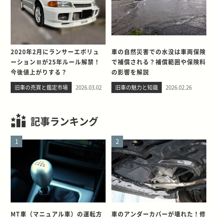
2020年2月にランサーエボリュ
車の自然災害での水没は車両保険
ーションⅢが25年ルール解禁！
で補償される？補償範囲や保険料
今後値上がりする？
の影響を解説
旧車の売買と鑑定市場
2026.03.02
旧車の魅力と知識
2026.02.26
記事ランキング
1
2
MT車（マニュアル車）の運転方
車のアンダーカバーが壊れた！修