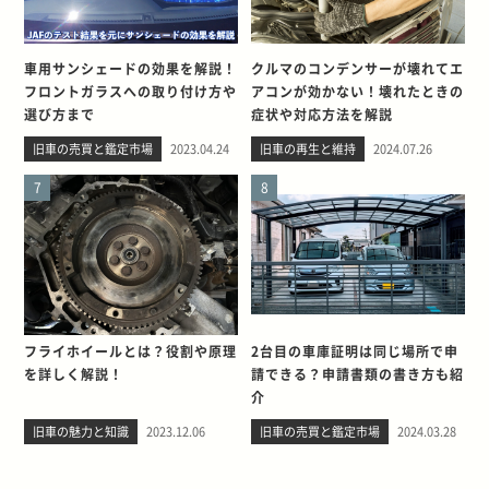
車用サンシェードの効果を解説！
クルマのコンデンサーが壊れてエ
フロントガラスへの取り付け方や
アコンが効かない！壊れたときの
選び方まで
症状や対応方法を解説
旧車の売買と鑑定市場
2023.04.24
旧車の再生と維持
2024.07.26
7
8
フライホイールとは？役割や原理
2台目の車庫証明は同じ場所で申
を詳しく解説！
請できる？申請書類の書き方も紹
介
旧車の魅力と知識
2023.12.06
旧車の売買と鑑定市場
2024.03.28