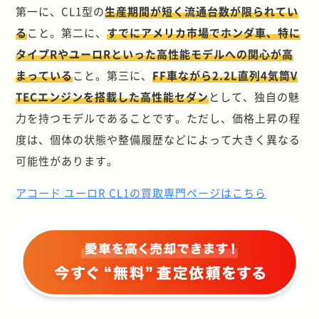
第一に、CL1型の
生産期間が短く流通台数が限られてい
る
こと。第二に、
すでにアメリカ市場でホンダ車、特に
タイプRやユーロRといった高性能モデルへの関心が高
まっている
こと。第三に、
FF車ながら2.2L直列4気筒V
TECエンジンを搭載した高性能セダン
として、独自の魅
力を持つモデルであることです。ただし、価格上昇の程
度は、個体の状態や整備履歴などによって大きく異なる
可能性があります。
アコード ユーロR CL1の買取専門ページはこちら