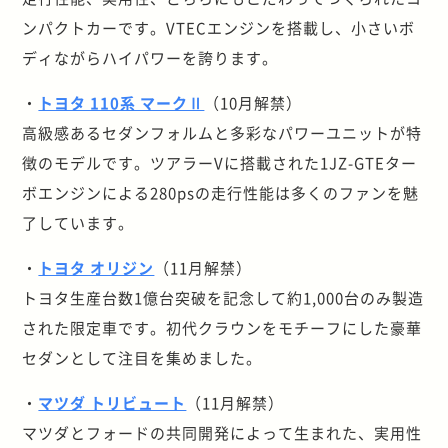
ンパクトカーです。VTECエンジンを搭載し、小さいボ
ディながらハイパワーを誇ります。
・
トヨタ 110系 マークⅡ
（10月解禁）
高級感あるセダンフォルムと多彩なパワーユニットが特
徴のモデルです。ツアラーVに搭載された1JZ-GTEター
ボエンジンによる280psの走行性能は多くのファンを魅
了しています。
・
トヨタ オリジン
（11月解禁）
トヨタ生産台数1億台突破を記念して約1,000台のみ製造
された限定車です。初代クラウンをモチーフにした豪華
セダンとして注目を集めました。
・
マツダ トリビュート
（11月解禁）
マツダとフォードの共同開発によって生まれた、実用性