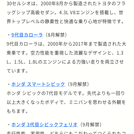
30セルシオは、2000年8月から製造されたトヨタのフラ
ッグシップ高級セダン。4.3L V8エンジンを搭載し、世
界トップレベルの静粛性と快適な乗り心地が特徴です。
・
9代目カローラ
（8月解禁）
9代目カローラは、2000年から2017年まで製造された大
衆車です。空力性能を重視した流麗なデザインと、1.3
L、1.5L、1.8Lのエンジンによる力強い走りを両立させ
ています。
・
ホンダ スマートシビック
（9月解禁）
ホンダ シビックの7代目モデルです。先代よりも一回り
以上大きくなったボディで、ミニバンを思わせる外観を
もちます。
・
ホンダ 3代目シビックフェリオ
（9月解禁）
走行性能、実用性、どちらにもこだわってつくられたコ