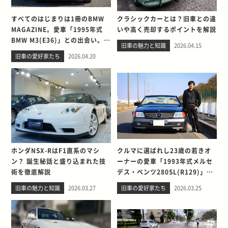
すべてのはじまりは1冊のBMW
クラシックカーとは？旧車との違
MAGAZINE。愛車「1995年式
いや高く売却するポイントを解説
BMW M3(E36)」との出会い。そ
旧車の魅力と知識
2026.04.15
して別れを考える
旧車の愛好家たち
2026.04.20
ホンダNSX-RはF1直系のマシ
クルマに選ばれし23歳の若きオ
ン？ 誕生秘話と盛り込まれた技
ーナーの愛車「1993年式メルセ
術を徹底解説
デス・ベンツ280SL(R129)」と
の出会い。そして別れを考える
旧車の魅力と知識
2026.03.27
旧車の愛好家たち
2026.03.25