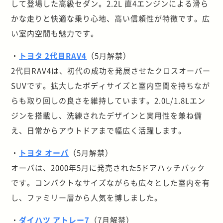
して登場した高級セダン。2.2L 直4エンジンによる滑ら
かな走りと快適な乗り心地、高い信頼性が特徴です。広
い室内空間も魅力です。
・
トヨタ 2代目RAV4
（5月解禁）
2代目RAV4は、初代の成功を発展させたクロスオーバー
SUVです。拡大したボディサイズと室内空間を持ちなが
らも取り回しの良さを維持しています。2.0L/1.8Lエン
ジンを搭載し、洗練されたデザインと実用性を兼ね備
え、日常からアウトドアまで幅広く活躍します。
・
トヨタ オーパ
（5月解禁）
オーパは、2000年5月に発売された5ドアハッチバック
です。コンパクトなサイズながらも広々とした室内を有
し、ファミリー層から人気を博しました。
・
ダイハツ アトレー7
（7月解禁）