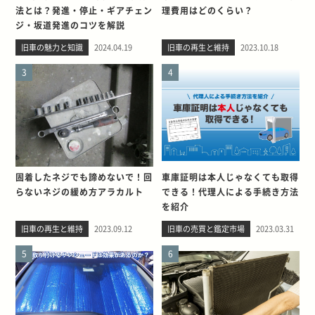
法とは？発進・停止・ギアチェン
理費用はどのくらい？
ジ・坂道発進のコツを解説
旧車の魅力と知識
2024.04.19
旧車の再生と維持
2023.10.18
3
4
固着したネジでも諦めないで！回
車庫証明は本人じゃなくても取得
らないネジの緩め方アラカルト
できる！代理人による手続き方法
を紹介
旧車の再生と維持
2023.09.12
旧車の売買と鑑定市場
2023.03.31
5
6