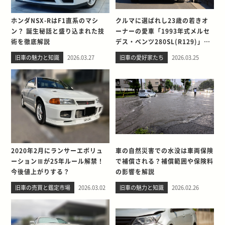
ホンダNSX-RはF1直系のマシ
クルマに選ばれし23歳の若きオ
ン？ 誕生秘話と盛り込まれた技
ーナーの愛車「1993年式メルセ
術を徹底解説
デス・ベンツ280SL(R129)」と
の出会い。そして別れを考える
旧車の魅力と知識
2026.03.27
旧車の愛好家たち
2026.03.25
2020年2月にランサーエボリュ
車の自然災害での水没は車両保険
ーションⅢが25年ルール解禁！
で補償される？補償範囲や保険料
今後値上がりする？
の影響を解説
旧車の売買と鑑定市場
2026.03.02
旧車の魅力と知識
2026.02.26