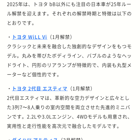
2025年は、トヨタ bB以外にも注目の日本車が25年ルー
ル解禁を迎えます。それぞれの解禁時期と特徴は以下の
とおりです。
・
トヨタ WiLL Vi
（1月解禁）
クラシックと未来を融合した独創的なデザインをもつモ
デル。丸みを帯びたボディライン、バブルのようなヘッ
ドライト、円形のリアランプが特徴的で、内装も丸型メ
ーターなど個性的です。
・
トヨタ 2代目 エスティマ
（1月解禁）
2代目エスティマは、革新的な空力デザインと広々とし
た3列7〜8人乗りの室内空間を両立させた先進的ミニバ
ンです。2.2Lや3.0Lエンジン、4WDモデルも用意され、
実用性と走行性能を高次元で融合したモデルです。
・
ダイハツ アルティス
（3月解禁）