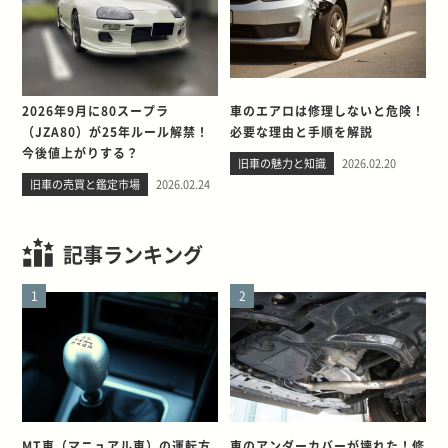
2026年9月に80スープラ
車のエアロは修理しないと危険！
（JZA80）が25年ルール解禁！
必要な理由と手順を解説
今後値上がりする？
旧車の魅力と知識
2026.02.20
旧車の売買と鑑定市場
2026.02.24
記事ランキング
1
2
MT車（マニュアル車）の運転方
車のアンダーカバーが壊れた！修