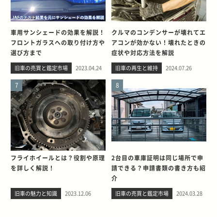
車用サンシェードの効果を解説！
クルマのコンデンサーが壊れてエ
フロントガラスへの取り付け方や
アコンが効かない！壊れたときの
選び方まで
症状や対応方法を解説
旧車の売買と鑑定市場
2023.04.24
旧車の再生と維持
2024.07.26
7
8
フライホイールとは？役割や原理
2台目の車庫証明は同じ場所で申
を詳しく解説！
請できる？申請書類の書き方も紹
介
旧車の魅力と知識
2023.12.06
旧車の売買と鑑定市場
2024.03.28