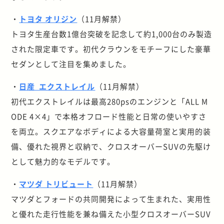
・
トヨタ オリジン
（11月解禁）
トヨタ生産台数1億台突破を記念して約1,000台のみ製造
された限定車です。初代クラウンをモチーフにした豪華
セダンとして注目を集めました。
・
日産 エクストレイル
（11月解禁）
初代エクストレイルは最高280psのエンジンと「ALL M
ODE 4×4」で本格オフロード性能と日常の使いやすさ
を両立。スクエアなボディによる大容量荷室と実用的装
備、優れた視界と収納で、クロスオーバーSUVの先駆け
として魅力的なモデルです。
・
マツダ トリビュート
（11月解禁）
マツダとフォードの共同開発によって生まれた、実用性
と優れた走行性能を兼ね備えた小型クロスオーバーSUV