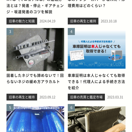
法とは？発進・停止・ギアチェン
理費用はどのくらい？
ジ・坂道発進のコツを解説
旧車の魅力と知識
2024.04.19
旧車の再生と維持
2023.10.18
3
4
固着したネジでも諦めないで！回
車庫証明は本人じゃなくても取得
らないネジの緩め方アラカルト
できる！代理人による手続き方法
を紹介
旧車の再生と維持
2023.09.12
旧車の売買と鑑定市場
2023.03.31
5
6