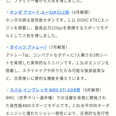
し、ファミリー層から人気を博しました。
・
ホンダ アコード ユーロR CL1型
（6月解禁）
ホンダの誇る高性能セダンです。2.2L DOHC VTECエン
ジンを搭載し、最高出力220psを発揮するスポーツモデ
ルとして人気を博しました。
・
ダイハツ アトレー7
（7月解禁）
アトレー7は、コンパクトなボディに7人乗りの3列シー
トを実現した実用的なミニバンです。1.3Lのエンジンを
搭載し、スライドドアや折りたたみ可能な後部座席な
ど、日常使いに便利な機能を備えています。
・
スバル インプレッサ WRX STI GDB型
（8月解禁）
WRC（世界ラリー選手権）での活躍を背景に開発され
た高性能4WDスポーツモデルです。2.0L水平対向ターボ
エンジンと優れたシャシー剛性により、圧倒的な走行性