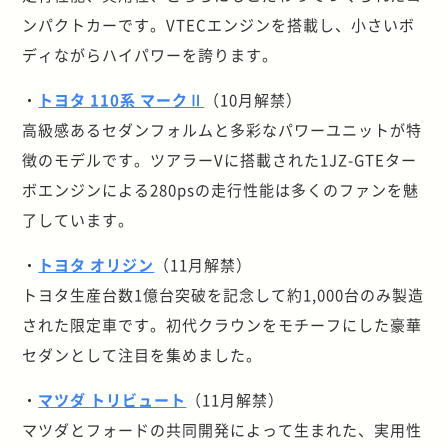
ンパクトカーです。VTECエンジンを搭載し、小さいボ
ディながらハイパワーを誇ります。
・
トヨタ 110系 マークⅡ
（10月解禁）
高級感あるセダンフォルムと多彩なパワーユニットが特
徴のモデルです。ツアラーVに搭載された1JZ-GTEター
ボエンジンによる280psの走行性能は多くのファンを魅
了しています。
・
トヨタ オリジン
（11月解禁）
トヨタ生産台数1億台突破を記念して約1,000台のみ製造
された限定車です。初代クラウンをモチーフにした豪華
セダンとして注目を集めました。
・
マツダ トリビュート
（11月解禁）
マツダとフォードの共同開発によって生まれた、実用性