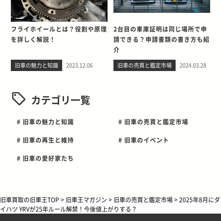
フライホイールとは？役割や原理
2台目の車庫証明は同じ場所で申
を詳しく解説！
請できる？申請書類の書き方も紹
介
旧車の魅力と知識
2023.12.06
旧車の売買と鑑定市場
2024.03.28
カテゴリ一覧
# 旧車の魅力と知識
# 旧車の売買と鑑定市場
# 旧車の再生と維持
# 旧車のイベント
# 旧車の愛好家たち
旧車買取の旧車王TOP
>
旧車王マガジン
>
旧車の売買と鑑定市場
>
2025年8月にダ
イハツ YRVが25年ルール解禁！今後値上がりする？