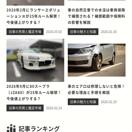
2020年2月にランサーエボリュ
車の自然災害での水没は車両保険
ーションⅢが25年ルール解禁！
で補償される？補償範囲や保険料
今後値上がりする？
の影響を解説
旧車の売買と鑑定市場
2026.03.02
旧車の魅力と知識
2026.02.26
2026年9月に80スープラ
車のエアロは修理しないと危険！
（JZA80）が25年ルール解禁！
必要な理由と手順を解説
今後値上がりする？
旧車の魅力と知識
2026.02.20
旧車の売買と鑑定市場
2026.02.24
記事ランキング