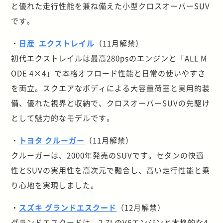
と優れた走行性能を兼ね備えた小型クロスオーバーSUV
です。
・
日産 エクストレイル
（11月解禁）
初代エクストレイルは最高280psのエンジンと「ALL M
ODE 4×4」で本格オフロード性能と日常の使いやすさ
を両立。スクエアなボディによる大容量荷室と実用的装
備、優れた視界と収納で、クロスオーバーSUVの先駆け
として魅力的なモデルです。
・
トヨタ クルーガー
（11月解禁）
クルーガーは、2000年発売のSUVです。セダンの快適
性とSUVの実用性を高次元で融合し、高い走行性能と乗
り心地を実現しました。
・
スズキ グランドエスクード
（12月解禁）
グランドエスクードは、2.7LのV6エンジンと本格的な4