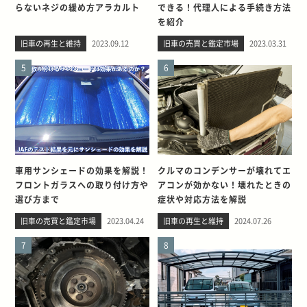
らないネジの緩め方アラカルト
できる！代理人による手続き方法
を紹介
旧車の再生と維持
2023.09.12
旧車の売買と鑑定市場
2023.03.31
5
6
車用サンシェードの効果を解説！
クルマのコンデンサーが壊れてエ
フロントガラスへの取り付け方や
アコンが効かない！壊れたときの
選び方まで
症状や対応方法を解説
旧車の売買と鑑定市場
2023.04.24
旧車の再生と維持
2024.07.26
7
8