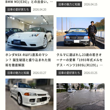
BMW M3(E36)」との出会い。そ
旧車の魅力と知識
2026.04.15
して別れを考える
旧車の愛好家たち
2026.04.20
ホンダNSX-RはF1直系のマシ
クルマに選ばれし23歳の若きオ
ン？ 誕生秘話と盛り込まれた技
ーナーの愛車「1993年式メルセ
術を徹底解説
デス・ベンツ280SL(R129)」と
の出会い。そして別れを考える
旧車の魅力と知識
2026.03.27
旧車の愛好家たち
2026.03.25