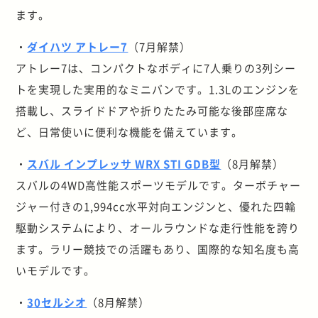
ます。
・
ダイハツ アトレー7
（7月解禁）
アトレー7は、コンパクトなボディに7人乗りの3列シー
トを実現した実用的なミニバンです。1.3Lのエンジンを
搭載し、スライドドアや折りたたみ可能な後部座席な
ど、日常使いに便利な機能を備えています。
・
スバル インプレッサ WRX STI GDB型
（8月解禁）
スバルの4WD高性能スポーツモデルです。ターボチャー
ジャー付きの1,994cc水平対向エンジンと、優れた四輪
駆動システムにより、オールラウンドな走行性能を誇り
ます。ラリー競技での活躍もあり、国際的な知名度も高
いモデルです。
・
30セルシオ
（8月解禁）