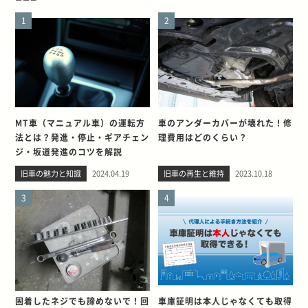
1
2
MT車（マニュアル車）の運転方
車のアンダーカバーが壊れた！修
法とは？発進・停止・ギアチェン
理費用はどのくらい？
ジ・坂道発進のコツを解説
旧車の魅力と知識
2024.04.19
旧車の再生と維持
2023.10.18
3
4
固着したネジでも諦めないで！回
車庫証明は本人じゃなくても取得