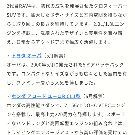
2代目RAV4は、初代の成功を発展させたクロスオーバー
SUVです。拡大したボディサイズと室内空間を持ちなが
らも取り回しの良さを維持しています。2.0L/1.8Lエン
ジンを搭載し、洗練されたデザインと実用性を兼ね備
え、日常からアウトドアまで幅広く活躍します。
・
トヨタ オーパ
（5月解禁）
オーパは、2000年5月に発売された5ドアハッチバック
です。コンパクトなサイズながらも広々とした室内を有
し、ファミリー層から人気を博しました。
・
ホンダ アコード ユーロR CL1型
（6月解禁）
ホンダの高性能セダンで、2,156cc DOHC VTECエンジ
ンを搭載し、最高出力220馬力を発揮します。スポーテ
ィなハンドリングと高回転型エンジンの組み合わせは、
ドライビングエンスージアストから高い評価を受けてい