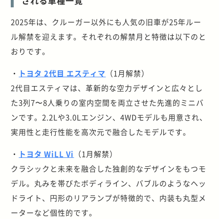
される車種一覧
2025年は、クルーガー以外にも人気の旧車が25年ルー
ル解禁を迎えます。それぞれの解禁月と特徴は以下のと
おりです。
・
トヨタ 2代目 エスティマ
（1月解禁）
2代目エスティマは、革新的な空力デザインと広々とし
た3列7〜8人乗りの室内空間を両立させた先進的ミニバ
ンです。2.2Lや3.0Lエンジン、4WDモデルも用意され、
実用性と走行性能を高次元で融合したモデルです。
・
トヨタ WiLL Vi
（1月解禁）
クラシックと未来を融合した独創的なデザインをもつモ
デル。丸みを帯びたボディライン、バブルのようなヘッ
ドライト、円形のリアランプが特徴的で、内装も丸型メ
ーターなど個性的です。