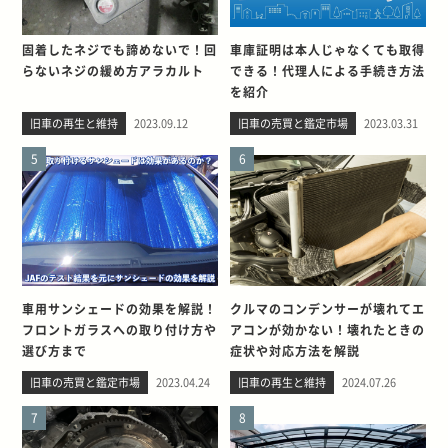
固着したネジでも諦めないで！回
車庫証明は本人じゃなくても取得
らないネジの緩め方アラカルト
できる！代理人による手続き方法
を紹介
旧車の再生と維持
2023.09.12
旧車の売買と鑑定市場
2023.03.31
5
6
車用サンシェードの効果を解説！
クルマのコンデンサーが壊れてエ
フロントガラスへの取り付け方や
アコンが効かない！壊れたときの
選び方まで
症状や対応方法を解説
旧車の売買と鑑定市場
2023.04.24
旧車の再生と維持
2024.07.26
7
8