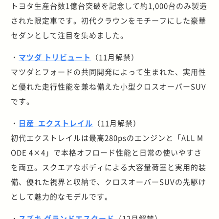
トヨタ生産台数1億台突破を記念して約1,000台のみ製造
された限定車です。初代クラウンをモチーフにした豪華
セダンとして注目を集めました。
・
マツダ トリビュート
（11月解禁）
マツダとフォードの共同開発によって生まれた、実用性
と優れた走行性能を兼ね備えた小型クロスオーバーSUV
です。
・
日産 エクストレイル
（11月解禁）
初代エクストレイルは最高280psのエンジンと「ALL M
ODE 4×4」で本格オフロード性能と日常の使いやすさ
を両立。スクエアなボディによる大容量荷室と実用的装
備、優れた視界と収納で、クロスオーバーSUVの先駆け
として魅力的なモデルです。
・
スズキ グランドエスクード
（12月解禁）