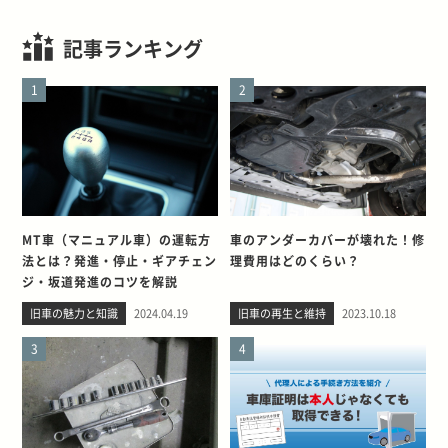
記事ランキング
1
2
MT車（マニュアル車）の運転方
車のアンダーカバーが壊れた！修
法とは？発進・停止・ギアチェン
理費用はどのくらい？
ジ・坂道発進のコツを解説
旧車の魅力と知識
2024.04.19
旧車の再生と維持
2023.10.18
3
4