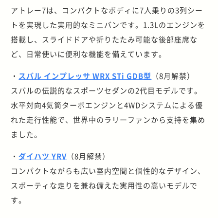
アトレー7は、コンパクトなボディに7人乗りの3列シー
トを実現した実用的なミニバンです。1.3Lのエンジンを
搭載し、スライドドアや折りたたみ可能な後部座席な
ど、日常使いに便利な機能を備えています。
・
スバル インプレッサ WRX STi GDB型
（8月解禁）
スバルの伝説的なスポーツセダンの2代目モデルです。
水平対向4気筒ターボエンジンと4WDシステムによる優
れた走行性能で、世界中のラリーファンから支持を集め
ました。
・
ダイハツ YRV
（8月解禁）
コンパクトながらも広い室内空間と個性的なデザイン、
スポーティな走りを兼ね備えた実用性の高いモデルで
す。