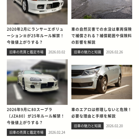
2020年2月にランサーエボリュ
車の自然災害での水没は車両保険
ーションⅢが25年ルール解禁！
で補償される？補償範囲や保険料
今後値上がりする？
の影響を解説
旧車の売買と鑑定市場
2026.03.02
旧車の魅力と知識
2026.02.26
2026年9月に80スープラ
車のエアロは修理しないと危険！
（JZA80）が25年ルール解禁！
必要な理由と手順を解説
今後値上がりする？
旧車の魅力と知識
2026.02.20
旧車の売買と鑑定市場
2026.02.24