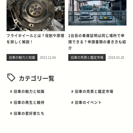
フライホイールとは？役割や原理
2台目の車庫証明は同じ場所で申
を詳しく解説！
請できる？申請書類の書き方も紹
介
旧車の魅力と知識
2023.12.06
旧車の売買と鑑定市場
2024.03.28
カテゴリ一覧
# 旧車の魅力と知識
# 旧車の売買と鑑定市場
# 旧車の再生と維持
# 旧車のイベント
# 旧車の愛好家たち