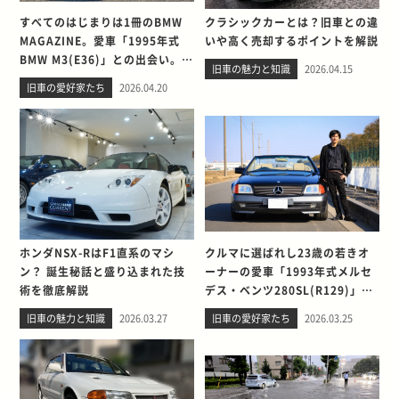
すべてのはじまりは1冊のBMW
クラシックカーとは？旧車との違
MAGAZINE。愛車「1995年式
いや高く売却するポイントを解説
BMW M3(E36)」との出会い。そ
旧車の魅力と知識
2026.04.15
して別れを考える
旧車の愛好家たち
2026.04.20
ホンダNSX-RはF1直系のマシ
クルマに選ばれし23歳の若きオ
ン？ 誕生秘話と盛り込まれた技
ーナーの愛車「1993年式メルセ
術を徹底解説
デス・ベンツ280SL(R129)」と
の出会い。そして別れを考える
旧車の魅力と知識
2026.03.27
旧車の愛好家たち
2026.03.25