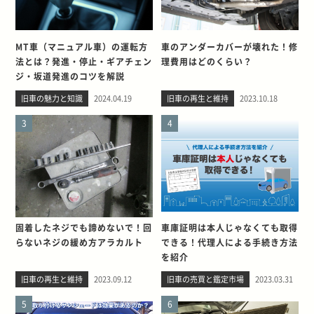
MT車（マニュアル車）の運転方
車のアンダーカバーが壊れた！修
法とは？発進・停止・ギアチェン
理費用はどのくらい？
ジ・坂道発進のコツを解説
旧車の魅力と知識
2024.04.19
旧車の再生と維持
2023.10.18
3
4
固着したネジでも諦めないで！回
車庫証明は本人じゃなくても取得
らないネジの緩め方アラカルト
できる！代理人による手続き方法
を紹介
旧車の再生と維持
2023.09.12
旧車の売買と鑑定市場
2023.03.31
5
6