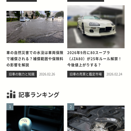
車の自然災害での水没は車両保険
2026年9月に80スープラ
で補償される？補償範囲や保険料
（JZA80）が25年ルール解禁！
の影響を解説
今後値上がりする？
旧車の魅力と知識
2026.02.26
旧車の売買と鑑定市場
2026.02.24
記事ランキング
1
2