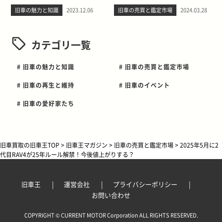
旧車の魅力と知識
2023.12.06
旧車の売買と鑑定市場
2024.03.28
カテゴリ一覧
# 旧車の魅力と知識
# 旧車の売買と鑑定市場
# 旧車の再生と維持
# 旧車のイベント
# 旧車の愛好家たち
旧車買取の旧車王TOP
>
旧車王マガジン
>
旧車の売買と鑑定市場
>
2025年5月に2
代目RAV4が25年ルール解禁！今後値上がりする？
旧車王
運営会社
プライバシーポリシー
お問い合わせ
COPYRIGHT © CURRENT MOTOR Corporation ALL RIGHTS RESERVED.