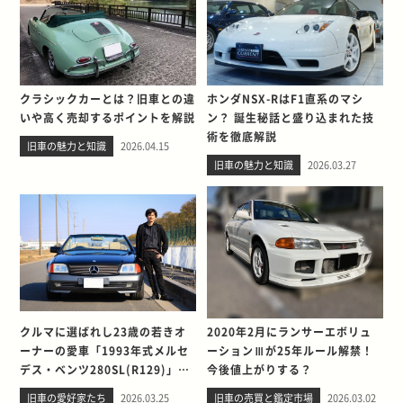
クラシックカーとは？旧車との違
ホンダNSX-RはF1直系のマシ
いや高く売却するポイントを解説
ン？ 誕生秘話と盛り込まれた技
術を徹底解説
旧車の魅力と知識
2026.04.15
旧車の魅力と知識
2026.03.27
クルマに選ばれし23歳の若きオ
2020年2月にランサーエボリュ
ーナーの愛車「1993年式メルセ
ーションⅢが25年ルール解禁！
デス・ベンツ280SL(R129)」と
今後値上がりする？
の出会い。そして別れを考える
旧車の愛好家たち
2026.03.25
旧車の売買と鑑定市場
2026.03.02