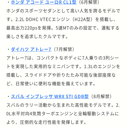
・
ホンダ アコード ユーロR CL1型
（6月解禁）
ホンダのスポーツセダンとして高い人気を誇るモデルで
す。2.2L DOHC VTECエンジン（H22A型）を搭載し、
最高出力220psを発揮。5速MTのみの設定で、運転する
楽しさを追求したクルマです。
・
ダイハツ アトレー7
（7月解禁）
アトレー7は、コンパクトなボディに7人乗りの3列シー
トを実現した実用的なミニバンです。1.3Lのエンジンを
搭載し、スライドドアや折りたたみ可能な後部座席な
ど、日常使いに便利な機能を備えています。
・
スバル インプレッサ WRX STI GDB型
（8月解禁）
スバルのラリー活動から生まれた高性能モデルです。2.
0L水平対向4気筒ターボエンジンと全輪駆動システムに
より、圧倒的な走行性能を発揮します。