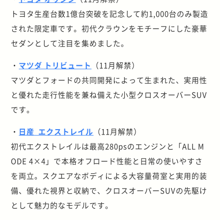
トヨタ生産台数1億台突破を記念して約1,000台のみ製造
された限定車です。初代クラウンをモチーフにした豪華
セダンとして注目を集めました。
・
マツダ トリビュート
（11月解禁）
マツダとフォードの共同開発によって生まれた、実用性
と優れた走行性能を兼ね備えた小型クロスオーバーSUV
です。
・
日産 エクストレイル
（11月解禁）
初代エクストレイルは最高
280ps
のエンジンと「
ALL M
ODE 4×4
」で本格オフロード性能と日常の使いやすさ
を両立。スクエアなボディによる大容量荷室と実用的装
備、優れた視界と収納で、クロスオーバー
SUV
の先駆け
として魅力的なモデルです。