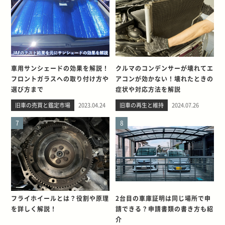
車用サンシェードの効果を解説！
クルマのコンデンサーが壊れてエ
フロントガラスへの取り付け方や
アコンが効かない！壊れたときの
選び方まで
症状や対応方法を解説
旧車の売買と鑑定市場
2023.04.24
旧車の再生と維持
2024.07.26
7
8
フライホイールとは？役割や原理
2台目の車庫証明は同じ場所で申
を詳しく解説！
請できる？申請書類の書き方も紹
介