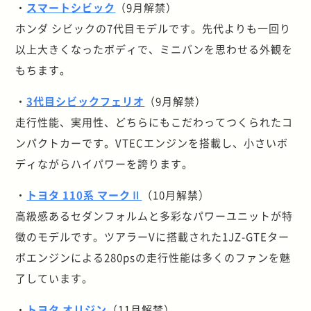
・
スマートシビック
（9月解禁）
ホンダ シビックの7代目モデルです。先代よりも一回り
以上大きくなったボディで、ミニバンを思わせる外観を
もちます。
・
3代目シビックフェリオ
（9月解禁）
走行性能、実用性、どちらにもこだわってつくられたコ
ンパクトカーです。VTECエンジンを搭載し、小さいボ
ディながらハイパワーを誇ります。
・
トヨタ 110系 マークⅡ
（10月解禁）
高級感あるセダンフォルムと多彩なパワーユニットが特
徴のモデルです。ツアラーVに搭載された1JZ-GTEター
ボエンジンによる280psの走行性能は多くのファンを魅
了しています。
・
トヨタ オリジン
（11月解禁）