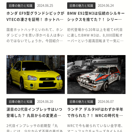
換を図ります。また、「デートカー
りの姿で登場したビークロス いすゞ
徴的なエアインレットは、冷却性能
かでも注目したいのは、フロント13
タとのもっとも大きな違いは、前後
ジンもパブリカのものを流用してい
2024.06.25
2024.06.24
旧車の魅力と知識
旧車の魅力と知識
ブーム」を追い風に、スポーツカー
のスペシャリティカーSUVとして、
を最大限に高めることが目的です。
インチとリア14インチの異径ホイー
のオーバーハングが切り詰められて
ました。 一方で、モノコックボディ
好き以外のファン層を切り開きまし
1997年4月に発売したビークロス。
ホンダ EF9型グランドシビックが
BMW E92型M3は伝統のシルキー
加えて、ワイドホイールを使用する
ルです。ミッドシップレイアウトに
いる点です。オーバーハングが長く
は専用設計され、外観からはパブリ
た。 当時の時代背景とともにAE92
発売のきっかけは、1993年の第30
VTECの凄さを証明！ ホットハッ
シックスを捨てた？！ シリーズ
目的で採用されたブリスターフェン
よってリア側の重量が増した分、ホ
安心感を与える2台に対して、運転
カの雰囲気を感じません。スポーツ
が誕生した経緯について振り返って
回東京モーターショーに出品したコ
チの定番車種にまでのぼりつめた
唯一のV8エンジン搭載モデルの
ダーの存在もR32型GT-Rの魅力を語
イールサイズを前後で変えることで
のしやすさや俊敏性につながる設計
カーらしい個性的なデザインを実現
みましょう。 プラットフォームを現
ンセプトカー「VehiCROSS（ヴィ
国産ホットハッチといわれて、ホン
初代登場から20年以上を経て4代目
魅力に迫る
魅力に迫る
るうえで欠かせません。大径ホイー
重量バランスの最適化が図られてい
にしたことでスポーティモデルとい
しつつも、価格はわずか59万2,000
代的なFFに刷新 AE92は、5代目レビ
ークロス）」であり、近未来的なデ
ダ シビックを思い浮かべる人は多い
に達したBMW M3は、8,000回転オ
ルの装着が実現したためにグリップ
ます。 なお、ミッドシップレイアウ
う位置づけを明確にしています。 ま
万円に抑えられました。 スポーツカ
ン/トレノとして1987年に登場しま
ザインで当時注目を浴びました。 そ
のではないでしょうか。今回紹介す
ーバーという超高回転まで一気に吹
力が向上し、走行性能にさらなる磨
トを軽自動車に採用したのもビート
た、BMW E36型3シリーズに似てい
ーとしての性能を追求 スポーツ800
した。最大の変更点は、駆動方式に
の特徴的な造形が人気を博したこと
るEF9型シビックは、ハッチバック
け上がる自然吸気エンジンを搭載し
きがかかりました。。 圧倒的な速さ
が初めてです。さらに、4輪ディス
るといわれる4灯ヘッドライトの形
は、多くの部品をパブリカと共用し
レビン/トレノ史上で初めてFFが採
で、いすゞはヴィークロスの市販化
のみならずライトウェイトスポーツ
た魅力的なモデルです。伝統の直6
を実現した2つの要素 R32型GT-R
クブレーキ、SRSエアバックも軽自
状やリアスポイラーなどが取り付け
た一方で、数々の専用パーツによっ
用された点です。また、3ドアハッ
を決定。ビークロスと名前を変え、
においての地位を確立するきっかけ
エンジンではなく、シリーズ初のV8
は、当初の開発目的どおりレースで
動車としては初の装備でした。 ま
られた端正な見た目も、100系チェ
てスポーツカーとしての性能がとこ
チバックが廃止され、ボディタイプ
市販車でありながらコンセプトモデ
になったモデルです。高回転で響き
エンジンの官能的なサウンドに多く
無類の速さを見せつけます。高い戦
た、単なる軽自動車ではない、本格
イサーを象徴するポイントです。 上
とん追求されました。パブリカと同
は2ドアクーペのみに統一されまし
ルとほぼ変わらない姿で登場しまし
渡る心地よいVTECサウンドと運動
の人が魅了されました。 今回は、V8
闘力に直接的に影響したのは、エン
スポーツとしてのこだわりも随所に
級モデルという車格にふさわしい装
型で非力といわれたエンジンも、可
た。一方で、レビンが固定式角目、
た。さらに車体ベースを4WDのジェ
性能の高さが、多くのファンの心を
エンジン以外にも独自の進化を遂げ
ジンと先進的な駆動システムです。
みられます。例えば、トランスミッ
備 高級サルーンとしての充実した装
能な限りのチューニングが施されて
トレノがリトラクタブルというヘッ
ミニから、ビッグホーン・ショート
掴みました。 シビックとして初の
た4代目M3のクーペモデル、E92型
レースでの結果も交えて、R32型
ションは5速MTのみが設定されてい
備も、100系のマークⅡ3兄弟の魅力
います。 ボアを5mm拡大して排気
ドライトの形状は踏襲されていま
型に変更したことで車体サイズは拡
VTECを搭載した、EF9の歴史と魅力
の魅力を紹介します。 独自性の高か
GT-Rの実力を再確認してみましょ
ます。日常の足という軽自動車本来
です。100系が登場したのは「セダ
量が697ccから790ccに向上し、ベ
す。 スタンダードモデルのエンジン
大。市販モデルで大型化したビーク
をたっぷりと紹介します。 国産ホッ
った4代目M3 現在6代目まで進化し
う。 速すぎたRB26DETT R32型GT-
の利便性を考えるとATを用意したほ
ン・イノベーション」を掲げてトヨ
ンチュリーを拡大したキャブレター
はAE86の4A-GEU型を横置きに搭載
ロスは、コンセプトモデル以上のイ
トハッチ最強のEF9 グランドシビッ
たM3ですが、4代目のE92型は歴代
Rに搭載されたのは、新開発の
うが販売台数を伸ばせたはずです
タがセダンの充実に取り組んでいた
が2気筒それぞれに装備されるツイ
し、型式を「4A-GE」と改めまし
ンパクトを発揮していました。 通
2024.06.20
2024.06.07
旧車の魅力と知識
旧車の魅力と知識
クの愛称で呼ばれるEF型シビックの
モデルのなかでも独自色の強かった
RB26DETTエンジンです。市販車の
が、あえて5MTのみに限定し、走り
時期で、従来よりも装備が豪華にな
ンキャブレター仕様でした。また、
た。1.6Lの直列4気筒DOHCエンジ
常、市販モデルは外観デザインが控
うち、EF9は特に注目を集めたモデ
モデルです。唯一のV8エンジン、ベ
涙目の2代目インプレッサはいつ
ランチア デルタHFはわずか半年
最高出力は、自主規制いっぱいの
を最大限に楽しめるモデルとしてリ
っていました。 エアコンのルーバー
クランクシャフト周りを強化して、
ンで、最高出力120ps、最大トルク
えめになることがほとんどですが、
ルです。可変バルブタイミング機構
ースモデルからの大幅な刷新と、チ
登場した？ 丸目からの変更点や
で作られた？！ WRCの時代を築
280ps。さらにレース仕様では、
リースされました。 他にも、エンジ
が自動で左右に動くオートスイング
圧縮比も8.0から9.0へと高められて
14.5kgを発揮します。また、先代と
ビークロスはほぼコンセプトどおり
を同クラスでいち早く取り入れ、
ューニングを担当したBMW Mのこ
鷹目につながった魅力を紹介
いた名車を振り返る
600ps＋αのパワーを発揮したとい
ン出力が犠牲になるパワーステアリ
機構や、自発光するオプティトロン
います。 さらに、スポーツカーとし
同様に、1.5Lの廉価版モデルもライ
の姿で登場したことで、いまでも
VTECの実力と名前を世間に知らし
だわりが詰まっていました。 先代か
2代目インプレッサの前期型「丸
WRCで今も破られていない金字塔、
われています。 R32型がいかにレー
ングは装備しておらず、万人受けす
メーターといった上位モデルの装備
て重要な空力性能は、風洞実験を重
ンナップされました。型式はAE91
人々の記憶に残るSUVとして、車史
めました。 まずは、EF9の誕生や
ら7年ぶりの大幅な刷新をして登場
目」には、少なからず不評の声があ
マニュファクチャラーズタイトル6