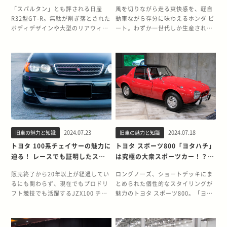
をストレートに体現したモデル
なボディーに大きなこだわりが満
「スパルタン」とも評される日産
風を切りながら走る爽快感を、軽自
載だった
R32型GT-R。無駄が削ぎ落とされた
動車ながら存分に味わえるホンダ ビ
ボディデザインや大型のリアウィン
ート。わずか一世代しか生産されな
グなど見た目の印象が強いクルマで
かったにも関わらず、現在でも多く
すが、世間での評価通り機能性を追
のファンの心を掴んでいるクルマで
求した末に生まれた高性能スポーツ
す。 そこで今回は、ビートに込めら
カーです。 レース仕様を意識して開
れたホンダ開発陣のこだわりと、今
発されたエンジンなど、勝つための
も愛される理由を徹底的に紹介しま
工夫が随所に凝らされたR32型GT-R
す。 ビートは初物づくしのすごい軽
の誕生背景と実力を振り返ってみま
自動車 1990年代に登場したビート
しょう。 レースで勝つために作られ
は、「初」という冠のつく仕様が多
たR32型GT-R 1985年に始まった日
数盛り込まれた画期的なモデルでし
本国内のグループA規定のレース、
た。しかし、初採用の仕様の数々は
2024.07.23
2024.07.18
旧車の魅力と知識
旧車の魅力と知識
JTC（Japan Touringcar
決して奇をてらったものではなく、
Championship）で思うような結果
ホンダがこだわり抜いて開発した結
トヨタ 100系チェイサーの魅力に
トヨタ スポーツ800「ヨタハチ」
が残せていなかった日産は、「サー
果です。 まずは、ビートの仕様を改
迫る！ レースでも証明したスポ
は究極の大衆スポーツカー！？
キットレースで勝てなければスカイ
めて振り返ってみましょう。 世界初
ーティモデルとしての実力も紹介
脅威の燃費性能も実現した開発背
ラインの存在価値はない」とGT-R
のミッドシップフルオープンモノコ
販売終了から20年以上が経過してい
ロングノーズ、ショートデッキにま
景に迫る
復活への決意を固めます。 スカイラ
ックボディ 1991年に発売されたビ
るにも関わらず、現在でもプロドリ
とめられた個性的なスタイリングが
イン 2000GT-R以来16年ぶりに登場
ートは、量産車として世界で初めて
フト競技でも活躍するJZX100 チェ
魅力のトヨタ スポーツ800。「ヨタ
した、R32型GT-Rの誕生背景を振り
ミッドシップレイアウトとフルオー
イサー。いわゆる100系チェイサー
ハチ」という通称までつけられるほ
返ってみましょう。 16年ぶりに復活
プンモノコックボディを採用したモ
と呼ばれるこのモデルは、スポーツ
ど、多くのファンから愛されたモデ
したGT-Rの称号 スカイラインは、
デルです。普通車でも存在しなかっ
グレードのツアラーVを筆頭に、ス
ルです。 スポーツカーを大衆の身近