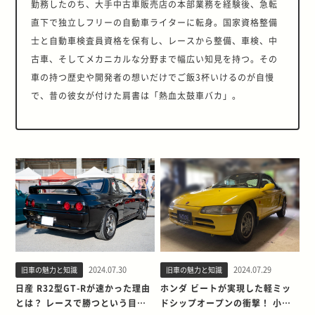
勤務したのち、大手中古車販売店の本部業務を経験後、急転
直下で独立しフリーの自動車ライターに転身。国家資格整備
士と自動車検査員資格を保有し、レースから整備、車検、中
古車、そしてメカニカルな分野まで幅広い知見を持つ。その
車の持つ歴史や開発者の想いだけでご飯3杯いけるのが自慢
で、昔の彼女が付けた肩書は「熱血太鼓車バカ」。
2024.07.30
2024.07.29
旧車の魅力と知識
旧車の魅力と知識
日産 R32型GT-Rが速かった理由
ホンダ ビートが実現した軽ミッ
とは？ レースで勝つという目的
ドシップオープンの衝撃！ 小さ