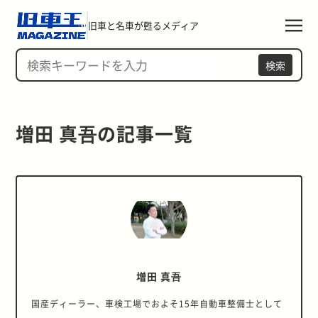
旧車と名車が甦るメディア
検索
増田 真吾の記事一覧 
増田 真吾
国産ディーラー、車検工場でおよそ15年自動車整備士として