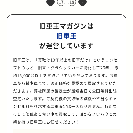
›
名機B16A型です。可変バルブタイ
BMWのレースやモータースポーツの
17
18
インプレッサですが、2度のビッグ
ため、1987年からWRCのトップカ
型911の誕生背景と変更点を振り返
設計された初代シティについて振り
には後輪駆動がベースのパートタイ
トルを設けることで、吸気効率を高
37.0kgmから38.5kgmにまで向上さ
ドライトといった、ボディデザイン
ツを牽引するモデルだったことに間
としては初の試みでもありました。
ミング機構のVTECを備え、最高出
研究開発部門「BMW M Motorsport
マイナーチェンジが実施されたため
テゴリーが市販車ベースのグループ
ってみましょう。 さらなるユーザー
返ってみましょう。また、コンパク
ム4WDです。 アテーサET-Sは、後
めています。さらに、レスポンスと
せました。さらに、シリンダーヘッ
全体はパブリカスポーツのスタイリ
違いありません。 続いて、AE92に
見掛け倒しじゃない確かな走破
力160ps、最大トルク15.5kg・mと
GmbH」（通称BMW M）の名称が
3つのモデルが存在しています。 登
A規定に変更されました。 1986年半
獲得を目指して開発された964型 2
トカーの枠を超えた走りが人気だっ
輪のトルクが過大になるシチュエー
アイドリングを両立するために、2
ドにはVVT-iと呼ばれる可変バルブ
ングを見事に再現しています。 徹底
なって進化したエンジン性能、レー
性能 ビークロスは最高出力215ps、
いう、現在のスポーツモデルと比べ
由来です。E92型 M3で進化したポイ
場順に前期、中期、後期と呼ばれる
ばに突如発表された規定変更に各メ
代目911登場から20年以上経過した
た、シティターボⅡの魅力も紹介し
ションで湿式クラッチを介して前輪
つの燃料噴射制御マップを切り換え
タイミング機構を搭載。全回転域で
した軽量化がレースでの結果にもつ
スでの活躍を紹介します。 最上位グ
最大トルク29.0kgf・m/3,000rpm
旧車王マガジンは
ても見劣りしない圧倒的なスペック
ントは、初のV8エンジンだけではあ
と同時に、ヘッドライトの形状から
ーカーが対応方法を模索するなか、
1989年。911は北米を中心に依然高
ます。 シティはホンダが提案した都
にもトルクを配分します。湿式クラ
る方式が採用されました。このホン
連続して吸気バルブのオーバーラッ
ながった スポーツ800は、空力性能
レードのGT-Zはクラス最高峰 最上
を発生するビッグホーンと同型の
を誇ります。わずか990kgの車重
りません。BMW Mが培ってきたノ
「丸目」「涙目」「鷹目」という愛
ランチアはシーズン終了前にデルタ
い人気を保っていたものの、設計に
市型コンパクトカー 都市型コンパク
ッチを電子制御することで、
ダ独自のエンジンシステムは、
プ量を変化させることで、出力特性
やデザインだけでなく、車重という
旧車王
位グレードのGT-Zには、名機4A-G
3.2リッターV6エンジンを搭載。い
（SiR）ということもあって、まる
ウハウが、惜しげもなく注ぎ込まれ
称もつけられました。2002年に実施
HF 4WDを発表します。開発を早期
やや古さが感じられるようになって
トカーとして登場した初代シティ
0:100〜50:50の広範囲でシチュエー
「MTREC」（Multi Throttle
と燃費性能の向上が図られていま
点でもスポーツカーとしての性能を
型エンジンにスーパーチャージャー
すゞのSUVとしては珍しく、ディー
でターボ車のような爆発的な加速力
ました。 特にボディには、カーボン
された最初のビッグマイナーチェン
に決定し、余裕をもって間に合わせ
きました。 新たなユーザー獲得を目
は、発表の仕方も都会的でした。東
が運営しています
ションに応じた最適なトルク配分を
Responsive Engine Control
す。 セダンなのにLSDまで装備 チ
追求したモデルでした。徹底的とも
を搭載した4A-GZE型エンジンが搭
ゼルエンジンの設定がなくガソリン
を体感できました。VTECを搭載し
製のルーフ、エアアウトレットを配
ジで登場したのが涙目です。不評だ
たことが1987年以降の輝かしい成績
指すために、時代に合わせた大幅な
京モーターショーの前夜に、新宿セ
実現しました。 4年間負けなしの29
System）と呼ばれています。 ミッ
ェイサー ツアラーVには、トルセン
いえる軽量化は、弱点の補強だけで
載されています。大幅に最高出力が
エンジンのみとなっていました。 駆
たEF9によって、単なる大衆車だっ
したアルミ製ボンネット、巨大なエ
った丸目から、大きくデザインを刷
につながったのかも知れません。 影
刷新が求められ、満を持して登場し
ンチュリーハイアットで発表したの
連勝という大記録を樹立 R32型GT-
ドシップレイアウトというスペース
型LSDまで装備されていました。
なく燃費性能の向上にも寄与しま
引き上げられ、前期モデルでは
動は前後輪のトルク配分制御システ
たシビックは国産最高峰ホットハッ
アインテークを備えたフロントスカ
新しての登場でした。 現代的な鷹目
に徹したアバルトの高い開発力 デル
たのが、3代目911の964型です。一
です。東京の、しかもど真ん中の新
旧車王は、「買取は10年以上の旧車だけ」というコンセ
Rは、開発の目的通りレース参戦直
的な問題もあったのかもしれません
（AT車はメーカーオプション）LSD
す。 レースで優勝という結果にもつ
145ps、後期型では165psにも達し
ムを搭載したパートタイム4WDを採
チとしての地位を確立したといえま
ートなど、ベースの3シリーズと比
につながった涙目 丸目が不評だった
タ HF 4WDを短期間で発表できたの
気に現代的な装備になった964型に
宿で発表したところに、ホンダがシ
後から無類の強さを発揮します。市
が、ターボに頼らないというホンダ
とは、ディファレンシャルギアの差
ながった、スポーツ800の軽量化に
プトのもと、旧車・クラシックカーに特化して26年、 累
ました。ホンダの誇るVTECを搭載
用しており、エンジンの力強さも合
す。 VTECとは、給排気バルブの開
較して実に80%もの新開発パーツが
前期型に対して、中期型の涙目では
は、同じフィアット傘下だったアバ
ついて、ポルシェの車名の解説とと
ティに込めた思いが表れています。
販の翌年にJTCに投入されると、
のエンジンへのこだわりは、ビート
動を制御する装置です。 ディファレ
ついて詳しくみていきましょう。 弱
したB16A型エンジンの160ps（当
わせて、十分な悪路走破性を与えら
閉タイミングとリフト量を変えるこ
盛り込まれています。さらに、迫力
積15,000台以上を買取させていただいております。改造
ヘッドライトの形状を中心にバンパ
ルトの高い開発力があったからこそ
もに詳しく紹介します。 911とはポ
トールボーイという新しいスタイリ
1990年から1993年の4シーズンにわ
が愛されている理由の1つでしょ
ンシャルギアはコーナリングで生じ
点を補った軽量化で高い運動性能を
時）を超え、クラス最高峰のパワー
れています。 足回りはフロントにダ
とで、エンジン特性を劇的に変化さ
のある4本出しマフラーや330km/h
ーやボンネット、フェンダーに至る
だといわれています。グループ内の
ルシェの車名 まずは、「911」と
ングが話題を呼んだ、初代シティの
たって負け知らずの29連勝という大
う。 クルマを操る楽しさを追求 ビ
車から希少車まで、適正価格を見極めて買取させていた
る内輪と外輪の回転差を吸収できる
実現 スポーツ800はパブリカのエン
を実現しました。 また、足回りの設
ブルウィッシュボーン、リアが4リ
せる可変バルブタイミング機構のこ
まで表示されるスピードメーターな
までフロント周りの意匠が現代的に
ラリーマシン制作を担っていたアバ
「964型」の数字の違いについて解
誕生について振り返ってみましょ
記録を打ち立てました。 最終年の
ートは、実際に運転してみるとそれ
一方、吸収した回転差分のトルクは
ジンを流用していたため、チューニ
計も最上位グレードにふさわしく、
ンク式コイルサスペンションを採用
だきます。弊社所属の鑑定士が最短当日で全国無料出張
とです。具体的には、バルブを動作
ど、Mモデルとしてのキャラクター
大きく変更されました。後期型の鷹
ルトは、習得したWRC車制作ノウハ
説します。 ポルシェの車名とモデル
う。 トールボーイという新しいアプ
1993年には7〜8台のGT-Rが出場し
ほど速いと感じるクルマではありま
失われてしまいます。常にクルマを
ングを施したものの非力さは否めま
GT-Z専用設計になっていました。
し、ショックアブソーバーはラリー
させるカムを一定回転数以上で切り
を打ち出すことに余念がありませ
目で成熟の域に達した2代目インプ
ウを活かしてごく短期間でデルタ
査定いたします。ご契約後の買取額の減額や不当なキャ
名は同じような数字を使用している
ローチ 1981年にデビューした初代
ていましたが他車を寄せ付けない速
せん。最高出力の64psを発生するの
前に進めたいスポーツ走行におい
せんでした。そこで、外装パーツを
前後のワイドトレッド化やリアアー
用にチューンされたものを使用して
替えることで、チューニングエンジ
ん。 E92型がM3最後のクーペにして
レッサですが、涙目での変更点がい
HFを完成させました。 しかも、ち
ため、混同してしまう人も少なくあ
シティは、都市圏に住む若者がお洒
さだったため、GT-R同士の熾烈な
は8,100rpmと極めて高い回転数
ンセル料を請求する二重査定は一切ありません。特別な
て、トルクのロスが発生するのは致
中心に、徹底的な軽量化が図られま
ムの延長、ピロボールブッシュの採
いるため、オンオフ問わず安定した
ン並みのパフォーマンスを実現して
唯一のV8エンジン搭載車 4代目M3
くつも踏襲されています。 また、グ
ょっとした変更ではなく、レースで
りません。国産車を例に改めて整理
落に乗れるコンパクトカーという位
順位争いが常に繰り広げられまし
で、ターボ車のような爆発的な加速
命的です。そこで、LSDでディファ
す。 ボンネット、ルーフ、トランク
用など直進安定性を高める工夫が随
走行性を発揮します。 中古車在庫は
そして価値ある希少車の買取こそ、確かなノウハウと実
います。他社の同クラスでもさまざ
は、実は歴代M3のなかでもメモリア
レードによって異なるキャラクター
勝つための戦闘力を備えたマシンに
すると、「911」とはトヨタの「カ
置づけの車種です。トールボーイと
た。同型車同士の争いだっただけ
力はないためです。 しかし、軽自動
レンシャルギアの動作を抑えること
リッド、バンパー、シートパンなど
所に施されています。また、外装面
少なく、すでに希少車の域に そんな
まな可変バルブタイミング機構が採
ルな1台です。初のV8エンジン搭載
の内装が用意され、質感も全体的に
生まれ変わらせています。もっとも
ローラレビン」や「ランドクルーザ
績を持つ旧車王にお任せください！
いう新しいスタイリングで、デザイ
に、クルマとしての速さはあっても
車というサイズとミッドシップレイ
で、トルクロスを低減させます。 一
細部に渡って、可能な限りアルミ合
でも、ホイールアーチにモールが追
ビークロスですが、日本国内での中
用されますが、いずれも1990年代以
で大きな話題を呼びましたが、5代
高められました。特にSTiバージョ
大きな変更点は、駆動方式とエンジ
ー」などと同じ意味の車種名です。
ン性と居住性を両立しています。都
なかなか表彰台を獲得できないチー
アウトを活かした、キビキビとした
方、ディファレンシャルギアの働き
金が使用されています。さらに、リ
加され、他グレードとの差別化が図
古車市場はどうなっているのでしょ
降だったこととVTECほど過激な挙
目M3では伝統の直6エンジンに回帰
ンでは、ブルーに統一した内装や専
ンです。アウディ クアトロの登場に
一方で、今回紹介している「964」
市型のコンパクトカーとして最適な
ムもありました。 特に1992年の
ハンドリング性能はビートでなけれ