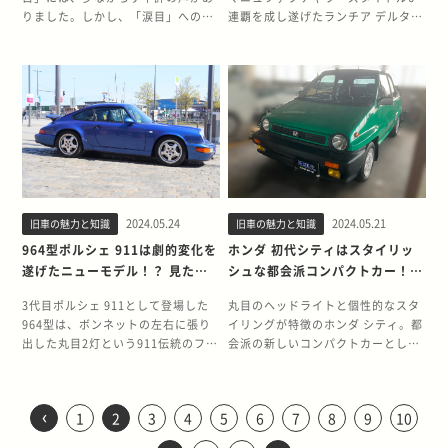
スを意識して設計されていたのかが
る利便性より走行性能を重視してい
までも盛り込まれていました。さら
ねて入念に研究開発されました。前
で、キャブ仕様の5A-F型とインジェ
にその名を残しています。 先進的す
VTECの高いパフォーマンス、レー
した、E92型4代目M3の誕生を振り
りました。しかし、「涙目」へのマ
連覇を成し遂げたランチア デルタ
わかるポイントが、エンジンの燃焼
たことがわかります。 ビートが今も
に、トヨタ車初となるディスチャー
面投影面積はポルシェ904とほぼ同
クション仕様の5A-FE型の2種のエン
ぎるデザインで後方視界に難あり？
スでの結果を振り返ってみましょ
返ってみましょう。 V8エンジンの搭
イナーチェンジによって、市場の評
HF 4WD。圧倒的な性能もさること
室の形状です。実は、RB26DETTの
愛されている理由 軽自動車初の仕様
ジヘッドライト（HID）やシリーズ
等の1.33平方メートルを実現し、空
ジンが用意されています。 若者のデ
コンセプトモデルから大型化したビ
う。 EF9はシビック初のVTEC搭載
載で大幅刷新したM3 M3は、主力車
価は大きく変わります。また、見た
ながら、ブリスターフェンダーや上
燃焼室は、市販車に適した形状では
が数多く採用されたビートですが、
で初めて衝突安全ボディ「GOA」を
気抵抗を示すCd値は0.30を上回る数
ートカーとして定着 AE92が登場し
ークロスのサイズは、全長
車種 1987年に4代目として登場した
種の3シリーズをベースに専用のチ
目だけでなく性能面のアップデート
品な内装といったデザイン面も人気
ありません。レースで高過給圧仕様
他の高性能スポーツカーに比べて特
採用するなど、先進性も高められて
値になっています。航空機の空力理
た1980年代後半は、バブル景気を背
4,130mm×全幅1,790mm×全高
EF型は、半世紀以上続くシビックの
ューニングを施したモデルです。レ
が多岐に渡ったことも、涙目の大き
の理由です。 本記事では、レギュレ
にして圧縮比を下げた際に、最適に
別優位な点はあまり見当たりませ
います。 100系チェイサーの性格が
論を徹底的に応用し、空気抵抗を限
景に若者の間でデートカーブームが
1,710mm。開発は欧州で行われ、
歴史のなかでも特にエポックメイキ
ースへの参加条件（ホモロゲーショ
な特徴です。 本記事では、WRCで
ーションの変更からわずか半年で完
なるように設計されています。 さら
ん。しかし、現在も中古車市場では
もっとも色濃く反映されたツアラー
界まで抑えました。 話題を呼んだコ
巻き起こっていた時期です。日産 シ
デザインは当時いすゞのデザイナー
ングだったモデルです。モデルチェ
ン）取得のために、初代E30型が
も活躍した涙目の魅力をたっぷりと
成させたといわれる、デルタHFにつ
に、このエンジンの実力の高さをう
活発に取引され、多くの人が大切に
V 数あるチェイサーのグレードのな
ンセプトカーを量産化 スポーツ800
ルビア、ホンダ プレリュードといっ
だった中村史郎氏と、のちにインフ
ンジから2年後の1989年に、シビッ
1985年に制作されました。E92型
紹介します。 涙目は2代目インプレ
いて詳しく紹介します。 WRCのレ
かがわせるエピソードが残っていま
乗り続けています。 ビートがなぜ今
かで、「ツアラーV」がスポーティ
のもととなったのは、1962年の「第
たスポーティでスタイリッシュなク
ィニティのロンドンスタジオのトッ
ク初のVTECエンジンを搭載したEF9
は、M3の4代目として2007年に登場
ッサの中期型 2代目インプレッサで
ギュレーション変更に合わせて登場
す。当初、レース仕様の過給圧は
も愛されているのか、2つのポイン
さをもっとも反映したモデルです。
9回 全日本自動車ショウ」で公開さ
ルマが人気を博します。なかでも、
プに就任するサイモン・コックス氏
が追加されました。 VTECエンジン
します。3シリーズで初めてV8エン
実施された2度のビッグマイナーチ
したデルタHF デルタHFは、WRCで
1.6kgf/cm2を想定していました。
トで探っていきましょう。 F1の技術
名機と呼ばれる1JZ-GTEエンジンを
れたパブリカスポーツです。乗降用
トヨタ 2代目ソアラは、デートカー
が担当していました。 ビークロスの
は、今やホンダの代名詞ともいえる
ジンを搭載するなど、ボディからパ
ェンジのうち、最初のマイナーチェ
勝つために開発されたクルマです。
しかし、他車が相手にならないほど
がフィードバックされた自然吸気エ
搭載し、レースでも輝かしい実績を
のドアはなく、軽飛行機を思わせる
の代表格として憧れの的になってい
テーマは「ワイルド&amp;フレンド
ハイパフォーマンスエンジンです。
ワートレインに至るまで大幅刷新さ
2024.05.24
2024.05.21
旧車の魅力と知識
旧車の魅力と知識
ンジによって誕生したのが涙目で
わずかな開発期間しかないなかで、
の圧倒的な速さになることが判明
ンジン ビートに搭載されている
残しました。 ここでは、100系チェ
キャノピーをスライドさせる機構
ました。 クーペタイプに統一された
リー」であり、力強い走破性を持ち
バルブタイミングとリフト量の可変
れました。 直6エンジン、いわゆる
す。現代的なデザインが話題を呼
ファミリーカーだったデルタをWRC
964型ポルシェ 911は劇的変化を
ホンダ 初代シティはスタイリッ
し、何らかのハンディを課せられる
E07A型エンジンは、トゥデイやライ
イサーを代表するグレード、ツアラ
は、多くの注目を集めました。発表
AE92はソアラを小型化したかのよう
ながらも、デザインは先進的で、ど
機構によって、高回転での出力と力
シルキーシックスを伝統としてきた
び、その意匠は後期型の鷹目にも受
で戦えるように仕上げました。 まず
ことをおそれた日産は過給圧の引き
フなどにも搭載される汎用エンジン
遂げたニューモデル！？ 見た目
シュな都会派コンパクトカー！？
ーVの魅力を掘り下げます。 90系か
当時はパブリカのイメージアップを
なスタイリングだったことから、
こか愛らしい雰囲気が取り入れられ
強い低中速域の加速を両立していま
M3だけに、E92型でのV8エンジン搭
け継がれていきました。 まずは、2
は、デルタHFの開発背景と、誕生に
下げを決断したそうです。最終的な
です。しかし、ビートに搭載するに
はそのままに進化したポイントを
過激な加速が魅力のシティターボ
ら性能アップを遂げた1JZ-GTE 100
図るためのショーモデルでしたが、
「ミニソアラ」とも呼ばれました。
ています。丸くねじれたようなフォ
す。VTECが初めて搭載されたのは2
載は画期的なことです。最高出力は
代目インプレッサの変遷やWRCでの
欠かせなかったアバルトの存在につ
3代目ポルシェ 911として登場した
丸目のヘッドライトと個性的なスタ
過給圧は、1.4kgf/cm2まで下げら
あたって、F1のテクノロジーを応用
系チェイサーのエンジンは、先代90
高い注目度とスポーツカー人気を背
紹介
Ⅱも紹介
新車時の販売価格が100万円台前半
ルム、ボディ下半分を覆う樹脂パネ
代目インテグラで、発売はEF9登場
先代E46の346psに対して、420ps
活躍を振り返ってみましょう。 2代
いて紹介します。 開発決定からわず
964型は、ボンネットの左右に張り
イリングが特徴のホンダ シティ。都
れました。 直線でもコーナリングで
した技術で徹底的なチューニングが
系に引き続き1JZ-GTEでした。しか
景にトヨタは実車化に踏み切りま
だったAE92は、高額なソアラに手の
ル、スペアタイヤを内側に内蔵した
と同年の1989年です。つまり、ホン
にまで引き上げられています。伝統
目インプレッサは2度のビッグマイ
か半年で発表された新モデル デルタ
出した丸目2灯という911伝統のフォ
会派の新しいコンパクトカーとし
もライバルを引き離すアテーサET-S
施されました。自然吸気エンジンな
し、型式こそ同様ですが、100系に
す。 スライド式のキャノピーこそ実
届かなかった若者の心を掴んだので
バックドアなど、目につく全てが斬
ダはシビックへの搭載も強く意識し
を途切れさせてでも性能を向上させ
ナーチェンジを実施 レガシィの兄弟
HFは、開発の決定からわずか半年で
ルムを踏襲しています。しかし、中
て、こだわり抜いて作り上げられた
高出力エンジンのパワーを余すこと
がら、軽自動車の自主規制いっぱい
搭載されたエンジンは大幅な進化を
現しませんでしたが、有名なポルシ
す。 AE92になって大幅に進化した
新なスタイリングです。 しかし、デ
て、VTECの開発を進めていたので
たいという、BMWのこだわりの現れ
車として1992年に登場したインプレ
発表されました。開発のきっかけ
身に関しては、現在の911にもつな
クルマです。話題を呼んだCMとと
なく地面に伝えるアテーサET-Sも、
の64psを発揮します。 E07A型エン
遂げています。 最高出力は自主規制
ェ911のタルガトップよりも1年半も
ポイント 駆動方式がFRからFFに変
ザインを優先させたことで室内から
はないでしょうか。 シビックの地位
といえるでしょう。 ボディの大部分
ッサは、2000年に初のモデルチェン
は、WRCが安全上の理由から参加車
がる劇的な変更が加えられたモデル
もに、当時の若者の心を鷲掴みにし
GT-Rの圧倒的な速さを支えまし
ジンで特筆すべきは、普通車でもあ
いっぱいの280psのままですが、ツ
早く着脱式のルーフを実装すること
更されたことで、落胆の声を上げる
の後方視界は悪化。それを解消する
‹
を一気に高めたVTEC EF9に搭載さ
もM3専用に開発 M3の「M」とは、
ジを行って2代目に生まれ変わりま
輌の規定を変更したことです。グル
1
2
3
4
5
6
7
8
9
10
です。 日本のバブル真っ只中に投入
ました。 現在の軽自動車やコンパク
た。GT-Rの駆動方式は一般的に
まり採用されていない3連スロット
インターボからシングルタービンに
でイメージを踏襲しました。さら
ピュアスポーツファンも存在しまし
ため、ビークロスはバックアイカメ
れたエンジンは、1.6L直列4気筒の
3シリーズにチューニングを施した
した。2007年まで販売された2代目
ープBでは重大事故が多発していた
され、空前のヒットを記録した964
トカーにもつながる、新しい思想で
4WDだと認識されていますが、正確
ルです。気筒ごとに独立したスロッ
変更したことで最大トルクを
に、ロングノーズと先端の丸目ヘッ
た。しかし、AE92がテンロクスポー
ラを標準装備し、これは乗用自動車