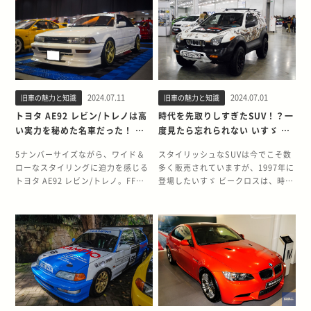
1989年にR32型へのフルモデルチェ
た世界初の仕様を、軽自動車で実現
ポーツ性能の高さにより人気を集め
な存在にしたスポーツ800の、開発
ンジを果たします。同時に、1973年
した点にホンダの高い技術力がうか
ました。 本記事では、ツアラーVを
時の様子と魅力について詳しく紹介
以来16年ぶりにGT-Rのグレードが
がえます。 まず、ミッドシップレイ
中心に100系チェイサーの特徴と魅
します。 コンセプトカーを見事に実
復活しました。このタイミングでの
アウトを軽自動車で設計するのは、
力を紹介します。 フルモデルチェン
車化したトヨタ スポーツ800 スポー
GT-Rの復活には、単なる最上位グ
容易なことではありません。ボディ
ジでマークⅡと人気を二分した100
ツ800は、2シーターオープンスポー
レードの設定ではなく、「レースで
サイズが規格で決められているた
系チェイサー マークⅡ3兄弟と呼ば
ツという独特のスタイリングと大衆
勝つ」という明確な目的がありまし
め、限られたスペースのなかで座席
れるように、90系までのシリーズの
が手の届く価格を両立したモデルで
た。 「GT-R」とは、
後部にエンジンを配置する必要があ
2024.07.11
2024.07.01
旧車の魅力と知識
旧車の魅力と知識
中心はマークⅡでした。チェイサー
す。当初販売予定はなかったもの
「GrandTouring」と「Race」を
ります。 さらに、フルオープンとい
は、3兄弟のなかでもっとも人気が
の、コンセプトカーの反響が大きか
トヨタ AE92 レビン/トレノは高
時代を先取りしすぎたSUV！？一
意味しているといわれています。し
う仕様も、本格スポーツという方向
低かったといわれていますが、100
ったことが量産化につながりまし
い実力を秘めた名車だった！ 商
度見たら忘れられない いすゞ ビ
かし、直接的にレースを意識して開
性の軽自動車で実現するのは困難で
系では、マークⅡと人気を二分する
た。 大衆車であるパブリカをベース
業的にも成功した時代背景も含め
ークロスの魅力と中古車市場
発されたGT-Rは、初代
す。排気量の小さなエンジンで十分
ほどの存在感を放ちました。 マーク
にしながらも、性能にこだわって設
5ナンバーサイズながら、ワイド＆
スタイリッシュなSUVは今でこそ数
て振り返る
PGC/KPGC10型とR32型の2モデル
な走行性能を発揮するには、ボディ
Ⅱやクレスタとは違う性格をもたせ
計されたスポーツ800の誕生背景を
ローなスタイリングに迫力を感じる
多く販売されていますが、1997年に
のみです。 あらゆる造形がグループ
の軽量化は欠かせません。しかし、
て成功した、チェイサーの開発背景
振り返りましょう。 大衆の手の届く
トヨタ AE92 レビン/トレノ。FFへ
登場したいすゞ ビークロスは、時代
Aを意識していた グループA規定は
ボディ剛性を確保しておかないと、
について振り返ってみましょう。 チ
スポーツカー スポーツ800は、高度
のレイアウト変更、シリーズ初の過
を先取りした先進的なデザインで大
市販車からの改造範囲が狭く、性能
キビキビとしたハンドリング性能が
ェイサー最後のモデルはスポーティ
経済成長期真っ只中の1965年に登場
給機エンジン採用など大幅な刷新が
きな話題を呼びました。曲線を多用
向上のために基本構造を変更するこ
犠牲になってしまいます。そこでホ
ーさを意識して開発された チェイサ
しました。「スポーツカーを大衆の
図られたモデルです。 多くの若者の
したうねるような外観と、SUVとし
とができません。そこで、R32型
ンダは、主要なボディパーツの板厚
ーは1996年に100系へとフルモデル
手に」というコンセプトのもと、豊
心を掴んだAE92の誕生背景と、魅力
ても文句のなしの力強い走破性を併
GT-Rは、あらゆる部分がレースへ
をアップしつつ入力部分に効果的に
チェンジし、明確なスポーティーモ
かになってきた若年層でも手の届く
的な性能をたっぷりと紹介します。
せ持ち、今でも根強い人気がありま
の参戦を前提に設計されました。特
補強材をいれることで、ビートの高
デルに進化しました。また、マーク
価格で発売されます。 安価に製造で
大転換を図ったカローラ レビン/ト
す。 今回は、SUVの歴史のなかでも
に外装部分の造形は、スポーツカー
い剛性を実現しました。 軽自動車で
Ⅱの次モデルでは3兄弟体制が解体
きた最大の理由は、大ヒットを記録
レノ AE86の成功で地位を確立した
ひときわ異彩を放つビークロスの魅
としての見た目ではなく機能性に重
初めての仕様を詰め込んだ、ホンダ
されて発売されなかったため、結果
したパブリカのコンポーネンツを多
レビン/トレノでしたが、AE92への
力と、中古車市場について解説して
点が置かれています。 例えば、フロ
のこだわり ビートには、軽自動車初
的に100系がチェイサー最後のモデ
用したことです。ボアアップによっ
フルモデルチェンジで歴史的な大転
いきます。 ほぼコンセプトカーどお
ントの大きな開口部とバンパーの特
の仕様が数多く採用されました。な
ルになりました。 マークⅡやクレス
て100ccほど拡大したものの、エン