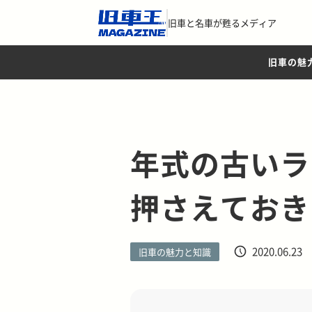
旧車と名車が甦るメディア
旧車の魅
年式の古いラ
押さえておき
2020.06.23
旧車の魅力と知識