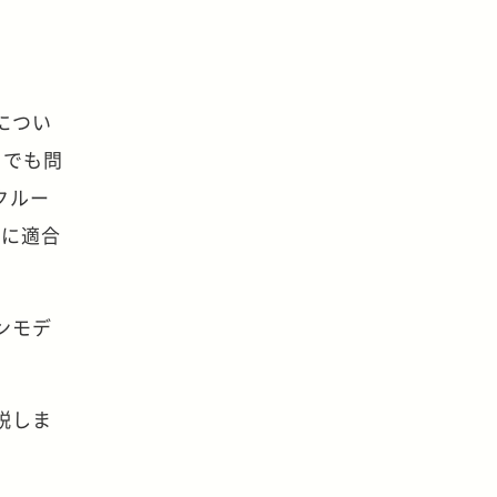
につい
）でも問
クルー
制に適合
ンモデ
説しま