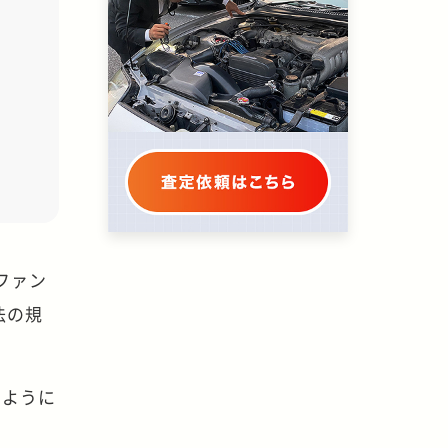
ファン
法の規
のように