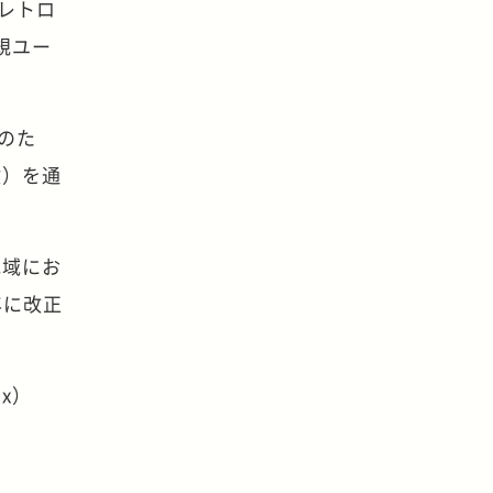
レトロ
規ユー
のた
検）を通
地域にお
年に改正
x）