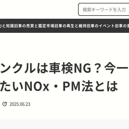
力と知識
旧車の売買と鑑定市場
旧車の再生と維持
旧車のイベント
旧車の
ンクルは車検NG？今
たいNOx・PM法とは
2025.06.23