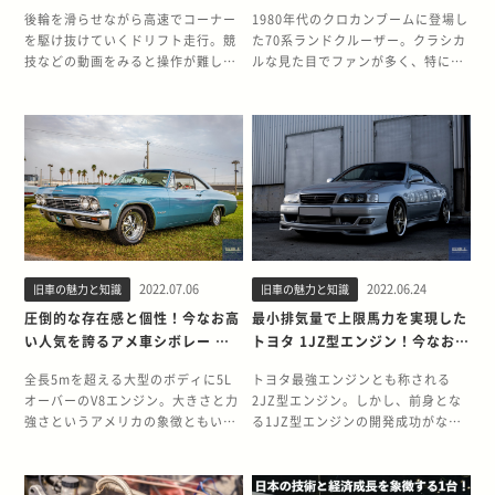
まで紹介
後輪を滑らせながら高速でコーナー
1980年代のクロカンブームに登場し
を駆け抜けていくドリフト走行。競
た70系ランドクルーザー。クラシカ
技などの動画をみると操作が難しそ
ルな見た目でファンが多く、特にデ
うなうえ、特殊な車両を使っている
ィーゼルエンジンモデルに人気が集
かのように感じます。しかし、ドリ
中しています。しかし、ディーゼル
フトはクルマさえあればどなたでも
エンジンモデルは、現代の排ガス規
楽しめるモータースポーツです。ド
制により何か対策を講じないかぎ
リフトに適したクルマ選びや必要な
り、一部の地域では登録できないば
パーツなどを詳しくご紹介します。
かりか、車検を通すことすらできま
ドリフトは敷居の低いモータースポ
せん。今回は70系ランドクルーザー
ーツ ドリフト走行は、いくつか公式
のディーゼルモデルを現代の厳しい
な競技団体が存在するほど、現在で
規制の中でクリアし、登録する方法
はモータースポーツの1カテゴリと
についてご紹介します。 世界中で支
2022.07.06
2022.06.24
旧車の魅力と知識
旧車の魅力と知識
して広く認知されています。また、
持される70系ランドクルーザーの歴
一方でアマチュアレベルでのドリフ
史 70系ランドクルーザーは、40系
圧倒的な存在感と個性！今なお高
最小排気量で上限馬力を実現した
トシーンも活発で、モータースポー
の後継車種として1984年に誕生。
い人気を誇るアメ車シボレー イ
トヨタ 1JZ型エンジン！今なお名
ツのなかでも手軽にはじめられるカ
1999年にマイナーチェンジを受け、
ンパラ
機と呼ばれる理由とは
テゴリの1つです。 ドリフト走行と
2004年に日本国内での販売を終了し
全長5mを超える大型のボディに5L
トヨタ最強エンジンとも称される
は Drift（ドリフト）は、直訳する
ています。 その後多くの根強いファ
オーバーのV8エンジン。大きさと力
2JZ型エンジン。しかし、前身とな
と「流れ漂う」という意味です。コ
ンの声もあり、2014年から2015年
強さというアメリカの象徴ともいえ
る1JZ型エンジンの開発成功がなけ
ーナーなどで意図的にリアタイヤを
の1年間限定で再版されました。こ
るクルマがシボレー インパラです。
れば続く2JZは生まれませんでし
滑らせ、スピンをしないようにカウ
れまで世界中で販売されていたバリ
初代発売から60年以上も市場に投入
た。排気量を2.5Lに抑えながらも、
ンターステア（曲がる方向とは逆方
エーションは、ボディタイプは5種
され続けているインパラの歴史を振
自主規制上限の280psを発生し、最