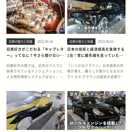
向にハンドルを切る）をあてながら
類、エンジンはガソリンエンジンが
り返ります。 力強いアメリカを象徴
高のパフォーマンスを叩き出した
走行します。コーナーの角度以上に
3種類、ディーゼルエンジンが7種類
するインパラ アメリカが1番元気だ
1JZ型エンジンの魅力に迫ります。
横を向き、スピン寸前の不安定な状
と豊富なバリエーションが販売され
ったとも言われる1960年代の直前、
名機の後継機として開発された1JZ
態をコントロールするという技術が
てきました。 一部国外限定ではあり
シボレー インパラは登場しました。
もまた名機 JZ系エンジンの初代と
ドリフトの大きな見どころ。D1、フ
ますが、同年代のライバルであるパ
インパラは新時代の到来に期待が高
なる1JZエンジンは、30年近く製造
ォーミュラドリフトといった競技で
ジェロと比べても車体のバリエーシ
まるなか、時代に呼応するようにシ
されてきたトヨタを代表するエンジ
は、コーナーへの進入速度、ドリフ
ョンが多いことや、武骨でありなが
ボレーが最上級グレード車として市
ン、M型の後継機として開発されま
トアングル（横を向く角度）などを
らどこか可愛らしさのあるスタイリ
2022.06.16
2022.06.01
旧車の魅力と知識
旧車の魅力と知識
場に投入したパーソナルカーす。 最
した。排ガス規制や税制上の理由か
得点化して優劣を競っています。 基
ングで、多くのファンを獲得。ま
上級グレードのスポーツモデルとし
ら2.5Lというサイズダウンを余儀な
旧車好きがこだわる「キャブレタ
日本の技術と経済成長を象徴する
本的にFR車両ならなんでもOK ドリ
た、海外では未だに需要が多く、現
て登場したインパラ 初代インパラの
くされた開発となるものの、トヨタ
ー」ってなに？今さら聞けない仕
1台！常に最先端を走っていたク
フト走行にもっとも適しているの
在もマイナーチェンジを繰り返しな
登場は1958年。当時シボレーの最上
の高い技術力によって名機M型エン
組みを解説
ラウンの軌跡
は、駆動方式がFRの車両です。車種
がら、日本での販売期間終了後も販
級グレードだった「ベルエア」のス
ジンをしのぐパフォーマンスを発揮
旧車好きの間では、近年のクルマに
「いつかはクラウン」日本国民の所
は日産 シルビアや180SX、トヨタ
売が継続されています。 トルクフル
ポーツグレード、「ベルエア・イン
します。 名機M型エンジンを受けて
採用されているインジェクションに
得が増え、暮らしが豊かになるなか
AE86やスープラなどのスポーツカー
なディーゼルエンジンと堅牢なラダ
パラ・スポーツパッケージ」として
開発された 1JZの前身となるM型エ
よる燃料噴射システムではなく、キ
でトヨタ クラウンは国民の目標でし
のほうが適していますが、重要なの
ーフレーム 70系ランドクルーザーが
デビューしました。1958年はアメリ
ンジンは、1965年から1993年の28
ャブレターの方が好まれます。キャ
た。クラウンは、純国産にこだわっ
は駆動方式なのでFRであればスポー
人気の理由は、トルクフルなディー
カが初めて人工衛星の打ち上げに成
年間もの長期に渡って製造されたト
ブレターとは、電子制御の燃料噴射
て開発された初代から現代まで、常
ツカーである必要はありません。実
ゼルエンジンと堅牢なラダーフレー
功した年で、公民権運動など負の側
ヨタ屈指のハイパワーエンジンで
装置が登場する以前に採用されてい
にトヨタの持つ先進技術を投入して
際、JZX100型のチェイサーやアリ
ム構造を採用していることです。 デ
面も含めてアメリカ全体にエネルギ
す。クラウンはもちろん、セリカXX
た燃料噴射方式のことです。 見かた
開発されてきました。日本の自動車
ストなど、セダンタイプの車両を使
ィーゼルエンジンはガソリンエンジ
ーが満ち溢れつつあった時代です。
やソアラ、そして2000GTといった
によっては、時代遅れとも言えるキ
産業を世界レベルに押し上げた立役
用しているプロドライバーもたくさ
ンのスパークプラグで点火する方式
初代インパラは2ドアクーペとコン
スポーツモデルにも搭載された名機
ャブレターがなぜ旧車好きから愛さ
者と言っても良い、クラウンの軌跡
んいます。ミッション形式について
とは違い、混合気を圧縮熱で着火さ
バーチブルのみの設定でしたが、翌
と呼ばれるエンジンでした。 しか
れているのか？その仕組みや長所、
を時代背景と共に振り返ります。 日
はMTが断然おすすめです。ドリフ
せます。ガソリンエンジンに比べ高
年の1959年のモデルチェンジで4ド
し、M型エンジンの基本設計から既
短所を改めてご紹介します。 キャブ
本を代表する高級車の誕生：初代～
ト走行はクルマに通常とは違う動き
トルクを得ることができ、低速での
アモデルも追加。ベルエアがややダ
に30年近くが経過していたことと、
レターの仕組み キャブレターは電気
5代目 戦後わずか10年で登場した純
をさせるので、コンピューターで制
パワーに優れていることため、悪路
ウングレードされたことで、名実と
税制区分の変更で2.5Lエンジンが税