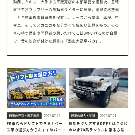
勤務したのち、大手中古車販売店の本部業務を経験後、急転
直下で独立しフリーの自動車ライターに転身。国家資格整備
士と自動車検査員資格を保有し、レースから整備、車検、中
古車、そしてメカニカルな分野まで幅広い知見を持つ。その
車の持つ歴史や開発者の想いだけでご飯3杯いけるのが自慢
で、昔の彼女が付けた肩書は「熱血太鼓車バカ」。
2022.07.29
2022.07.21
旧車の売買と鑑定市場
旧車の魅力と知識
FR車ならドリフトできる！ベー
規制をクリアするDPFとは？令和
ス車の選び方からおすすめパーツ
のいま70系ランクルに乗る方法