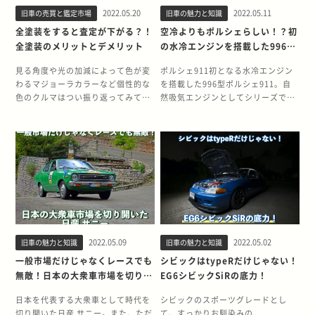
を使わず、エンジンの負圧を利用し
国産車クラウン。日産でさえアメリ
御するATだとコーナー内でうまくギ
を走る場面で有利。また、エンジン
もにシボレー最上級グレードとなり
制上有利になることから新型エンジ
2022.05.20
2022.05.11
旧車の売買と鑑定市場
旧車の魅力と知識
て燃料を噴射します。 キャブレター
カから技術者を呼び寄せて自動車開
アが合わないこともあります。ただ
の耐久性が高いこともあり、過酷な
ました。ちなみに、インパラという
ンへの移行が決定されます。 そこで
の中にベンチュリーという吸入空気
発をしていた時代に、トヨタは独自
全塗装をすると査定が下がる？！
空冷よりもポルシェらしい！？初
し、ATでもドリフト走行を楽しんで
状況で使用するユーザーの支持を集
名前はアフリカのサバンナに生息す
登場したのが、JZ系エンジンとなる
の道を絞った場所を設け、吸入空気
開発の路線を取ります。外国車に引
全塗装のメリットとデメリット
の水冷エンジンを搭載した996型
いる方はたくさんいるので、とりあ
めました。 ラダーフレームは一般車
るレイヨウというカモシカに似た動
1JZエンジンです。2.5LというM型
の流速を上げることにより負圧を発
けを取らない先進性と信頼性をもっ
ポルシェ911
えず手持ちのクルマがATであっても
のモノコックボディと違い、ボディ
物の名前です。 アメリカらしい大型
エンジンより500cc小型ながら、後
生。ベンチュリーの中にあるジェッ
たクラウンは、日本の自動車産業に
見る角度や光の加減によって色が変
ポルシェ911初となる水冷エンジン
ドリフト走行は可能です。 ドリフ
とフレームが別々になっています。
で個性的なデザイン インパラの特徴
継機としてM型エンジン以上のパフ
トから燃料が吸い出され、霧状にな
対する世界の評価を変える原動力に
わるマジョーラカラーなど個性的な
を搭載した996型ポルシェ911。自
ト走行の基本的なやり方 ドリフト走
エンジンやミッション、サスペンシ
は、5mを超える全長に2m近い車幅
ォーマンスを求めて開発されまし
ります。 燃料を霧状にするのは、気
なりました。 日本の自動車産業を切
色のクルマはつい振り返ってみてし
然吸気エンジンとしてシリーズで初
行で重要なのは、リアタイヤを滑ら
ョンなどの主要な機構がフレーム部
の大柄なボディと個性的なデザイ
た。 直列6気筒というトヨタのハイ
化を促進して空気と混ざりやすくす
り拓いた初代クラウン 初代クラウン
まいます。愛車を個性的な色にした
めて300psを突破したにもかかわら
せるきっかけ作りです。きっかけの
分に搭載されているため、ボディに
ン。大柄なボディをドライブするエ
パワーエンジンの系譜をそのまま受
るため。空気と燃料が混ざった“混
となるRS型の登場は、戦後10年を
い。色褪せてきた愛車のボディを復
ず、発売当時はユーザーから不評だ
作り方は、ブレーキング、フェイン
ダメージを受けてもフレームに問題
ンジンもパワフルで、初代モデルか
け継ぎ、M型エンジンの正当な後継
合気”は、そのインテークマニホー
迎えた1955年。初代クラウン最大の
活させたい。全塗装をしたいユーザ
った不遇のモデルでもあります。 し
ト、クラッチ蹴り、サイドブレーキ
がなければ走行可能です。 もちろ
ら最大で5.7LのV8エンジンを搭載
機が1JZエンジンです。 JZ系エンジ
ルドを通ってエンジンの吸気側へと
特徴は、完全な純国産車である点で
ーは以前よりは増えてきました。今
かし、高いポテンシャルとポルシェ
などいくつかの方法があります。初
ん、フレーム自体の剛性も高く、未
し、大きくて力強いアメリカを象徴
ンの地位を確立した1JZ-GTE JZ系
送られ、燃焼室に入ります。 性能特
す。当時の自動車開発は外国メーカ
回は、全塗装の費用感やメリット、
開発陣のこだわりが詰まったモデル
心者のうちはサイドブレーキでのき
舗装道路や山道などの悪路ではラダ
するクルマの1つです。 大幅なモデ
エンジンの基本形は、2.5L直列6気
性に大きく影響する「ジェット」と
ーとの提携でおこなわれることが多
デメリットについて詳しく紹介しま
であることが見直され、ポルシェ人
っかけ作りがおすすめです。コーナ
ーフレームが重宝されています。こ
ルチェンジをおこなった7代目以降
筒の1JZ-GE型自然吸気エンジン
は ここでは、クルマのエンジンに使
かった中、クラウンはトヨタがすべ
す。 全塗装の料金は色や工程によっ
気の高まりとともに再評価。ポルシ
ー進入時にブレーキングをしてクル
のエンジンとフレームがクロカンフ
は、ややダウンサイジングされたも
で、自然吸気ながら180psを発生す
用される一般的なキャブレターにつ
ての開発をおこないました。 高度経
て違う 愛車を好みの色に変える全塗
ェ911シリーズのなかではお買い得
マの向きが変わった瞬間にサイドブ
ァンにはとても魅力的であり、発売
のの、インパラの伝統は現在も受け
るハイパワーエンジンでした。しか
いて、もう少し深く解説します。 キ
済成長を支えた日本の自動車産業
装（オールペン）。クルマ好きなら
感のある996型ポルシェ911の魅力
レーキを使ってリアを滑らせれば、
から35年以上経った今でも多くのフ
継がれています。4ドアセダンの現
し、1JZエンジンの地位を確立した
ャブレターとエンジンの性能特性を
は、クラウンから始まったともいえ
1度はあこがれるカスタマイズの1つ
と実力を、ぜひチェックしてみてく
低い速度域で安全にドリフト走行が
ァンを魅了しています。 ディーゼル
行型は、エンジンこそ3.6LのV6エン
のはツインターボを搭載した１JZ-
左右するのが“ジェット”です。燃料
ます。初代が販売された1955年以降
2022.05.09
2022.05.02
旧車の魅力と知識
旧車の魅力と知識
です。 しかし、全塗装の料金をみる
ださい。 初のフルモデルチェンジと
できます。そして、リアが滑り出し
エンジンの大気汚染物質規制 70系ラ
ジンとやや迫力不足ながら、ボディ
GTE型エンジン。ヤマハ発動機と共
を霧状にするジェットは、「メイン
のわずか5年間で、現代に通じる自
と、なかには軽自動車が購入できそ
初の水冷エンジン 996型ポルシェ
一般市場だけじゃなくレースでも
シビックはtypeRだけじゃない！
たらアクセルを踏みこんで車体の向
ンドクルーザーをはじめ、多くのク
サイズは全長5m以上と存在感は抜
に開発された１JZ-GTE は、2.5Lと
ジェット」「スロージェット」「ニ
動車の開発体制や量産体制を整えま
うな金額を提示しているところもあ
は、5代目911として1997年に登
無敵！日本の大衆車市場を切り開
EG6シビックSiRの底力！
きをコントロールしてみましょう。
ロカンモデルに採用されているディ
群です。 6代目が節目となった歴代
いう小排気量でありながら、当時の
ードルジェット」の3種類。アイド
した。続く２代目では現在のクラウ
り躊躇してしまうかもしれません。
場。ポルシェ911が登場して以来、
いた日産 サニー
基本的にはアクセルを踏み込むとよ
ーゼルエンジンからは、ガソリンエ
インパラ インパラは2度の販売中止
自主規制いっぱいとなる280psを発
リング時（アクセル全閉時）はスロ
ンの基本である高級路線に転じ、３
まずは、全塗装の料金相場と料金の
全面的に新設計された初のフルモデ
日本を代表する大衆車として時代を
シビックのスポーツグレードとし
りリアが流れ、アクセルを離すとド
ンジンと比べ、NOx（窒素酸化物）
期間があり、その前後でクルマとし
生しました。 そして、1JZ-GTEエ
ージェット、アクセル全開時はメイ
代目では今では一般的となった白色
内容について詳しく見ていきましょ
ルチェンジでした。また、ポルシェ
切り開いた日産 サニー。また、ただ
て、すっかりお馴染みの