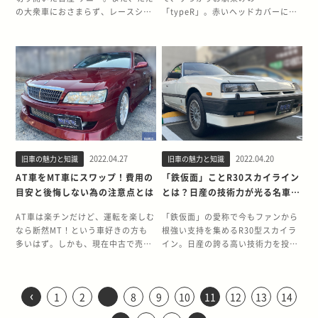
リフトがおさまります。（※一気に
とPM（浮遊粒子状物質）が多く排
ての性格が大きく異なります。 とく
ンジンの人気に火をつけたのが90型
ンジェット、全閉と全開の中間時は
のボディを押し出します。（当時は
う。 全塗装の料金相場 全塗装の料
911初となる水冷エンジンは、当時
の大衆車におさまらず、レースシー
「typeR」。赤いヘッドカバーにチ
アクセルを戻すと反対にスピンを起
出されます。 この２つはいわゆる大
に人気なのは、初代から6代目まで
マークII3兄弟であるツアラーVの登
メインジェットに刺さっているニー
公用車が多くほとんどが黒色だっ
金は、まず塗装色による違いが大き
のシリーズ最高出力にまで高性能化
ンでの長期に渡る活躍や派生モデル
ューニングが施されたエンジンやサ
こす原因になるので注意） ドリ車に
気汚染物質と言われるもので、人体
のモデル。初代登場から60年以上が
場です。4ATしか用意されていなか
ドルジェットが燃料噴射量をコント
た） さらに、４代目では丸みを帯び
く、一般的には20〜50万円前後で
されています。 一方で、コストカッ
がサニトラという愛称で大人気とな
スペンションなど、中でもVTEC機
必要なパーツ3選 極端なことを言え
への悪影響や環境汚染が問題視され
経過するインパラのモデル変遷を紐
った80型と異なり、5MTが用意され
ロールしています。 メインジェット
たスピンドルシェイプを採用。世界
す。塗装色による違いをもう少し詳
トの目的で格下モデルである986型
るなど、日本の自動車史を語るうえ
構は国内から海外まで多くのファン
ば、ノーマル車両のままでもとりあ
始めたのです。 そこで、誕生したの
解くと、時代背景が浮かび上がって
たツアラーVは、1JZエンジンのポテ
とスロージェットは、穴の大きさに
的な「美しさ」や「豊かさ」を求め
しく説明すると、ソリッドカラー、
ボクスターと部品が共用され、ユー
で外せない大名跡です。日産開発陣
を魅了しています。 しかし、実は
えずドリフト走行はできます。しか
が自動車NOx・PM法（正式名称は
きます。 インパラらしさを追求した
ンシャルを十分に引き出し、スポー
よって燃料噴射量が変化。メインジ
る流れを国産車に反映させました。
メタリック、パールなど、選択する
ザーの不評を買いました。しかし、
の粘りによって誕生した名車、サニ
typeRじゃないのにツウなファンが
し、本格的にドリフト走行を楽しみ
自動車から排出される窒素酸化物及
初代〜6代目 インパラがもっともイ
ツサルーンの代表格となりました。
ェットに刺さっているニードルジェ
そして、高度経済成長を遂げる1970
色によって塗料の積層数が変わって
ボディ剛性や空力性能などを詳しく
ーの歴史を振り返ります。 40年近く
好むシビックが存在します。それが
たいのであればいくつか後付けパー
び粒子状物質の特定地域における総
ンパラらしかったのは6代目まで
今も支持される1JZエンジンの魅力
ットは、アクセル開度に応じてニー
年代末期となる1979年には「ロイヤ
きます。 たとえば、クリア塗装の必
見ていくと、エンジン性能以外もポ
も続いたロングラン大衆車 サニーは
EG6シビックSiRです。今回はEK9シ
ツが必要です。後付けパーツを導入
量の削減に関する特別法）。それま
で、ボディサイズ、エンジンともに
ツインターボによる爆発的な加速力
ドルジェットが持ち上げられ、メイ
ルサルーン」を追加。日本の経済的
要のない単純な白や赤といったソリ
ルシェ911の名に恥じない完成度と
1966年から2004年まで、実に38年
ビックの先代、typeRを先駆けとも
した方がコントロール幅も広がり上
での自動車NOx法の改定法として
大型化の一途をたどりました。1965
が魅力の第1世代、トルクフルで扱
ンジェットの穴の隙間が広がり燃料
成長に呼応するように、クラウンの
ッドカラーの積層数は1層ですが、
なっています。 シリーズ初の水冷エ
にも渡って販売された日本を代表す
なったEG6シビックSiRについてご
達しやすいのはもちろん、よりレベ
2001年に成立、翌2002年の10月よ
年に登場した４代目インパラには、
いやすかった第2世代。2世代開発さ
の噴射量が変化します。 一度知った
高級路線化を明確にしたモデルにな
パール塗装の場合は色の層、パール
ンジンは300psを発生 996型ポルシ
る大衆車です。高度成長期に高まっ
紹介します。 EG6シビックの歴史
ルの高いドリフトを楽しめます。
り適用されました。 自動車NOx・
7.0LのV型8気筒ターボジェットエン
れた1JZは、どちらの世代も甲乙つ
ら病みつき！？「キャブ車」にしか
りました。 惜しみなく最新の技術を
素材の層、クリアと３層以上の塗装
ェのもっとも大きな変更点は、水冷
2022.04.27
2022.04.20
旧車の魅力と知識
旧車の魅力と知識
た大衆のマイカー需要に応え、日本
EG6シビックは1991年に登場し、シ
LSD（リミテッドスリップディファ
PM法にはポイントが3つあり、1つ
ジンを採用。また、経済的に豊かに
けがたい秀逸なエンジンだったこと
ない独特なフィーリング キャブレタ
投入して開発される伝統 「日本初の
が必要です。 積層数が多くなれば、
エンジンの採用です。空冷エンジン
の大衆車市場を牽引しました。 コン
ビックとして２度目の「日本カー・
AT車をMT車にスワップ！費用の
「鉄仮面」ことR30スカイライン
レンシャルギア） LSDはドリフト車
目が「排出基準」、2つ目が「車種
なっていったアメリカの勢いを象徴
は間違いありません。また、堅牢で
ーの大きな特徴の一つが、インジェ
技術はいつもクラウンから搭載され
それだけ手間と塗料が増えるので費
はポルシェ911のアイデンティティ
パクトなボディとエンジンで大ヒッ
オブ・ザ・イヤー」を受賞していま
両に欠かせないパーツのひとつで
規制」、3つ目が「適用される地
目安と後悔しない為の注意点とは
とは？日産の技術力が光る名車の
するかのように、この頃のインパラ
信頼性が高かったことも多くの車好
クションには無い吸気音です。キャ
る」という自負のもと、初代では半
用は高くなります。また、元の塗装
の1つでしたが、欧州をはじめ世界
トとなった日産 サニーの開発背景を
す。 ボディタイプは「３ドアハッチ
す。クルマの駆動輪には、コーナリ
域」です。 その中でも気にするべき
歴史を解説
は同世代でもほぼ毎年違う仕様のモ
きやチューナーから支持を集めた要
ブ車はアクセルオフにした際、キャ
自動ATを搭載し、２代目では完全自
色と違う色にする場合も、下地処理
的に環境基準が厳しくなったことに
詳しくご紹介します。 トヨタ カロ
バック」、「４ドアセダン」「２ド
AT車は楽チンだけど、運転を楽しむ
「鉄仮面」の愛称で今もファンから
ング時の内外輪差を吸収しエンジン
は適用される地域で、適用地域は
デルが発売されていた点も特徴で
因です。 世代によって異なる1JZの
ブ車は独特な“シュッツ”という音が
動ATを搭載しいずれも日本初の技術
の手間が増える分、費用が価格が高
対応するため初めて水冷化されまし
ーラと大衆車の双璧をなしたサニー
アクーペ」の３種類。２ドアクーペ
なら断然MT！という車好きの方も
根強い支持を集めるR30型スカイラ
の力（トルク）を適切に配分するた
「東京都」「埼玉県」「千葉県」
す。 しかし、1970年代に入ると安
性格 1JZエンジンは、可変バルブタ
します。その音はノーマル状態でも
でした。 さらに、日本初ではなかっ
くなりがちです。 仕上がりはどの程
た。 新開発のエンジンは、ただ水冷
日産 サニー（4代目まではダットサ
は日本では生産されておらず、「ホ
多いはず。しかも、現在中古で売ら
イン。日産の誇る高い技術力を投入
めに、ディファレンシャルギア（差
「神奈川県」「大阪府」「兵庫県」
全性や環境性能に対する意識の高ま
イミング機構の有無によって2世代
耳を済ませば聞こえ、チューニング
たものの３代目でパワーウィンド
度分解するかで違ってくる ボンネッ
化して環境性能に対応しただけでは
ン）の初代登場は、50年以上前とな
ンダ・オブ・アメリカ」で生産さ
れているスポーツカーの相場を見る
して進化をし続けた結果登場したの
動装置＝以下デフ）が取り付けられ
「愛知県」「三重県」。仮に規制地
りとともに、自動車市場は大きな変
に分かれています。可変バルブタイ
していればさらに良く聞こえてきま
ウ、４代目ではEFI（電子制御燃料
トやトランクの裏側、ドアの内側な
ありません。3.4L水冷6気筒DOHC
る1966年でトヨタ カローラの登場
れ、1993年に日本に輸入されまし
と、MT車の価格は年々高騰。 AT車
が、R30後期型となる「鉄仮面」で
ています。しかし、純正のデフはア
域外から上記８地域に引っ越し（使
革期を迎えます。さらにオイルショ
ミング機構が採用された第2世代で
す。 そしてもう一つの特徴が、機械
噴射装置）や後輪ESC（横滑り防止
どもボディと同じ色で塗装されてい
エンジンは、自然吸気モデルのポル
と同じ年でした。800万通以上の公
た。 グレードは６種類あり、その内
を買ってミッションをMTに交換す
した。特徴的なグリルレスデザイン
クセルを踏んだ際に負担のかかって
用の本拠地を変更）した場合、新た
ックの影響もあったことから、安全
は、ベースとなる1JZ-GEの出力は
を操作していると実感できるダイレ
装置）を搭載するなど、当時の先進
‹
るように、純正の塗装は、ボディ外
シェ911として初めて300psを発
募のなかから選ばれた車名ととも
VTEC仕様が３種類。「ETi」は新開
1
2
8
9
10
11
12
13
14
る方が安くなるのでは？と考える方
に、インタークーラーを備えた高出
いない車輪が空転してしまうため、
なに車検を取得することができませ
で経済的なクルマに方向転換せざる
200psにまで高められました。 しか
クト感です。キャブ車の場合、アク
技術を投入。そして、５代目では世
側だけではなくフレームから塗装さ
生。小排気量化して環境性能に対応
に、大衆の心をしっかりと掴んで爆
発のVTECである「VTEC-E」という
も少なくないかもしれません。今回
力ターボエンジンを搭載したR30型
トルクが路面にうまく伝わりませ
ん。 規制をクリアするために必要な
を得なかったのです。 そんな中
し、第2世代最大の特徴はパワーで
セルペダルの操作でバルブが開いて
界初となるオーバードライブ付4速