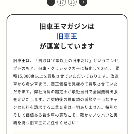
›
れています。 全塗装する場合、ドア
しつつ、ポルシェエンジンにふさわ
17
18
発的ヒット。ライバルであるトヨタ
低燃費志向のエンジン。「VTi」は
はそういった方達の為にスワップに
スカイライン「鉄仮面」の魅力をご
ん。そこで、スポーツ走行時に左右
DPFとは 70系ランドクルーザーな
1977年に登場した６代目モデルで
はなくトルクです。とくにターボ仕
空気が流入し、そこにガゾリンが噴
ATを投入し、日本の国産車が世界に
やバンパー、ボンネットなどをどの
しいスペックに仕上げられていま
カローラと大衆車の双璧を成す存在
SOHCで吸気のみ可変するVTEC。そ
掛かる費用の目安や注意点を説明し
紹介します。 排ガス規制など厳しい
の差動動作を制限するLSDを使用し
ど、自動車NOx・PM法に引っかか
は、全長が短くコンパクトになり、
様の１JZ-GTEでは、トルク特性が
射されてエンジンに到達。そして、
追いつき、そして追い越したモデル
程度まで分解して塗装するかによ
す。 クランクケースやシリンダーヘ
でした。 実は開発陣が半ば無理やり
して、SiRはDOHCの吸気と排気が
ます。 昔は安かったはずのMT車が
時代背景に一発回答したR30型スカ
ます。また、ドリフトをする目的で
る車でも登録できるようにする方法
エンジンサイズも初代同様の5.7Lと
大きく変更されました。第1世代の
圧縮された混合気が一気に膨張（爆
となりました。 以降、クラウンには
り、仕上がりの印象が大きく違って
ッドを刷新し、圧縮比を11.3まで引
リリースした 1,000ccクラスだった
両方可変するVTECとなっていま
高騰している理由は？ MT車のシフ
イライン 6代目スカイラインとなる
クルマを選ぶ際には、後付けのLSD
が「後付けDPF」です。 DPFとは
いう経済性を優先した仕様となりま
トルクは37.0kg・mを4,800回転で
発）し、パワーが出るという一連の
常に先進の技術が投入される伝統が
旧車王マガジンは
きます。しかし、細かく分解して塗
き上げました。さらに可変バルブ機
ブルーバードが1,200cc以上のクラ
す。 このSiRこそ、当時のJTC(全日
ト操作は、車好きにとってこの上な
R30型スカイラインは、先代スカイ
がラインナップされている車種を選
「ディーゼル・パティキュレート・
した。６代目の販売が終了する1985
発生していたのに対し、第2世代で
流れをダイレクトに感じることがで
根付き、現在のモデルでもこの伝統
装をすればするほど仕上がりもよく
構（バリオカム）と吸気管切り替え
スに主力を移したことで、同クラス
本ツーリングカー選手権)でライバル
く楽しいもの。発進からシフトアッ
ラインが埋められなかった動力性能
ぶことをおすすめします。 車高調整
フィルター」の略で、排気ガス中の
年に30年近く続いたインパラの歴史
は38.5kg・mをわずか2,400回転で
旧車王
きます。 エンジンが空気を吸ってい
は継承されています。 日本の経済成
なりますが、内装全てやエンジンに
機構（バリオラム）を採用するな
が空席でした。しかし、経営陣はブ
のトヨタ・カローラに勝つために開
プ、ダウンなど、ダイレクトに車を
と環境性能のギャップを見事に埋め
式サスペンション 車高調整式サスペ
PMを捕集し、排気ガスをクリーン
に一旦幕を下ろすことになります。
発生。ターボもツインターボからシ
る機械的な音や、ダイレクトで気持
長を象徴するモデルに成熟：6代
至るまで全ての部品を外してフレー
ど、徹底的に性能を追求したエンジ
ルーバードとの同志討ちを懸念し、
発されたスポーツグレードなので
動かす感覚は、MT車ならではの醍
たモデルです。1970年代後半に一気
が運営しています
ンションも、ドリフトをするのであ
にすることができます。 基本的に後
限定車扱いで復活した7代目 6代目イ
ングルタービンに変更され、低速域
ち良いスロットルレスポンスこそ、
目〜10代目 高級セダンとしての地位
ムまで塗装をするのは現実的ではな
ンです。 ボクスターと共用部品は多
開発には消極的。商用車開発という
す。 格上車とも戦える！軽量・高出
醐味です。運転好きならば、やはり
に高まった環境意識は、高度経済成
れば装着しておきたいパーツの1つ
付けに使用されるDPFはメンテナン
ンパラの販売終了から9年が経過し
から扱いやすいマイルドな性格のエ
キャブレターが好まれる理由です。
を確立したクラウンは、1980年代に
く、費用と時間がかなりかかりま
くても性能はアップ 996型で最も不
名目で開発陣がなんとか説き伏せ、
力・旋回能力の高さ EG6シビック
MT車を購入したくなるものです
長を追い風に各メーカーが性能の向
です。ブレーキングでのピッチ（車
スフリーの物が多く、費用としては
た1994年、限定車という扱いながら
ンジンになりました。 レスポンスが
機械を操作していると実感できるダ
入り国民のステイタスシンボルとも
す。 とくに元の色と違う色に塗装を
評だったのは、986型ボクスターと
サニーの開発に漕ぎ着けたという逸
(SiR)のB16A型は、最高出力が
が、新車で販売されているMT車は
上を競っていたなかで突如押し寄せ
旧車王は、「買取は10年以上の旧車だけ」というコンセ
体の前後の高さ変化）やコーナリン
工賃込みで大体120～140万円（型
インパラが７代目インパラSSとして
良くターボラグが少ない 1JZエンジ
イレクト感 インジェクションでも一
いえる存在まで地位を高めます。時
する際には、どの範囲まで塗装をす
共用パーツが数多く使用されていた
話が残っています。 高度成長期だっ
170ps/7,800rpmというハイパワー
少なくなり、中古車の価格も高騰し
た逆風でした。 スーパーカーブーム
グ時のロール（車体の左右の傾き変
式、ミッション、ショップにより異
復活します。 コンパクト化した６代
ンは、トヨタが高い技術力をアピー
プトのもと、旧車・クラシックカーに特化して26年、 累
部のスポーツカーには、スロットル
代背景を敏感に読み取り、常に先進
るのか事前に検討しましょう。 全塗
ことです。ヘッドライトやフロント
た1960年代後半は、大衆が徐々にマ
エンジンで、足回りには4輪ダブル
続けています。 その理由は単純で、
の名残からユーザーが求めるスカイ
化）を最小限にしておいたほうが、
なる）。そして作業後に日本車両検
目を引き継ぐ形で設計され、エンジ
ルするために掲げたLASRE（Light-
レスポンスが良いものもあります。
技術を投入してきた開発ポリシーは
装のメリット 好きな色、美しい塗装
フェンダー、バンパーなど車両前方
積15,000台以上を買取させていただいております。改造
イカーを手にし始めていた時代。空
ウィッシュボーンサスペンションを
流通している車体の数が少ないか
ラインに対する期待と、時代が求め
クルマの姿勢が掴みやすくコントロ
査協会で排ガス検査を行い合格する
ンは、カマロやコルベット、ポンテ
weight Advanced Super
しかし、電子制御である以上、ドラ
健在で、一気に現代のクルマへと進
面の車には、自然と愛着が湧くも
部分を中心に多くのパーツが共有化
席となっていた1,000ccのエントリ
採用。車両重量はパワステなどの快
ら。ATの性能は年々進化し、いまや
る環境性能を両立させたR30型スカ
ールもしやすくなります。もちろ
と、規制をクリアした登録可能車両
車から希少車まで、適正価格を見極めて買取させていた
ィアック・ファイアーバードに搭載
Response Engine）として開発さ
イバーの意志が届かない領域でコン
化しました。 「いつかはクラウン」
の。全塗装のメリットは何にも代え
されていました。 しかし、実はシャ
ークラスを埋めたことで、時代背景
適装備がないSiRで「1,040kg」、
スーパーカーはATの設定しかありま
イラインを振り返ります。 GT-Rの
ん、純正の足回りでもドリフト走行
となります。 中古車を購入できるく
されていたV型8気筒5.7LのLT1型エ
れます。軽量コンパクトに設計する
ピューターの制御が入り、それが違
のコピーでステイタスシンボルに ５
だきます。弊社所属の鑑定士が最短当日で全国無料出張
難い満足感です。 思い入れのあるク
シーも含めて一新された996型ポル
を追い風にサニーは成功を手にしま
快適装備付きのSiRⅡで
せん。一般的な車でもMTを購入す
設定はなかったR30型スカイライン
は可能です。しかし、純正の足回り
らいの金額に加え、持ち込み検査で
ンジンを採用。LT1型エンジンはス
一方で、3.0LエンジンだったM型エ
和感やダイレクト感が希薄になる要
代目クラウンでさらなる高級路線を
ルマを純正色で再塗装すれば、新車
シェ911は、大幅にボディ性能も向
す。 その後38年も続く日本を代表す
「1,050kg」という当時の1,600cc
査定いたします。ご契約後の買取額の減額や不当なキャ
るのは根っからの車好きで、ごく一
R30型スカイラインが発売された
だともともとの車高が高いこともあ
かなりの手間がかかりますが、思い
ポーツモデル用のエンジンですが、
ンジンのパフォーマンス以上のパワ
因です。 また、キャブレターは物理
打ち出したクラウンは正統に進化し
を購入した際の感動が蘇ります。ま
上しています。各種補強でボディ剛
る大衆車は、当時の開発陣の粘りが
クラスでは軽量な上にパワーも別格
部のスポーツモデルを除き新車で販
1981年は、石油危機や円相場の急騰
り、ピッチやロールの変化が大きく
入れのある70系ランドクルーザーだ
ンセル料を請求する二重査定は一切ありません。特別な
大型車のインパラをにあわせてトル
ーが求められました。 燃焼室形状の
的なジェット交換やスクリューを調
ます。 ６代目ではパワーシートやク
た、ほかにはない個性的な色に挑戦
性を高めたにもかかわらず、車両総
なければ登場していなかったかもし
だった為、格上車とも同等に戦える
売される車のほとんどがATなので
などネガティブな要素がいくつも重
なるため、姿勢のコントロールがし
からこそ、後付けDPFを選ぶオーナ
ク重視に仕様変更されていました。
変更やバルブ径の拡大、ショートス
整することでチューニングします。
ルーズコンピューターなど豪華装備
そして価値ある希少車の買取こそ、確かなノウハウと実
できるのも、全塗装のメリットで
重量は50kgも軽量化。（初期モデル
れません。 初代に搭載されたA型エ
スペックを有していました。 ここか
す。 新車で販売されるMT車か減れ
なったことで高度経済成長期後の日
にくくなります。テレビCMなどで
ーは少なくありません。 まとめ エ
７代目インパラは1996年までのわず
トローク化によってエンジンの高さ
画面上の数値でしか確認できない電
を搭載。さらにターボやDOHCとい
す。 劣化した塗装をリフレッシュし
2輪駆動モデル同士の比較） さら
ンジンは30年も使用された 初代サニ
らは、エンジン、重量、サスペンシ
ば、当然時を追うごとに市場に出回
績を持つ旧車王にお任せください！
本に暗い影を落とした時代。さら
見かける、純正の足回りのままで行
ンジンやフレームの車両性能、クラ
か2年間だけ販売され、インパラの
を抑えることに成功。しかも、ショ
子制御インジェクションに比べシン
うハイパワーエンジンもラインナッ
て新車同様にできる 全塗装という
に、フロントウインドシールドを寝
ーに搭載されたエンジンは、新開発
ョンについて細かく紹介していきま
るMT車の台数は減っていきます。
に、大気汚染が問題となり、排ガス
うドリフトは、かなりのテクニック
シックなルックスで多くのファンが
名前は再び姿を消すことになりま
ートストローク化したことで高回転
プル。もちろん、最高のコンディシ
プされ、重厚なボディをゆうゆうと
と、純正と異なる好みの色に塗り替
かせることで空気抵抗を示すCd値は
の直4OHVの1,000cc A10型エンジ
す。 クラス最強レベルの高回転ハイ
しかし、スポーツカー好きやMT車
規制が一層厳しくなっていきます。
が無ければできません。 ちなみに、
いる70系ランドクルーザー。いま首