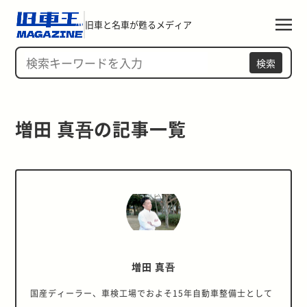
旧車と名車が甦るメディア
検索
増田 真吾の記事一覧 
増田 真吾
国産ディーラー、車検工場でおよそ15年自動車整備士として