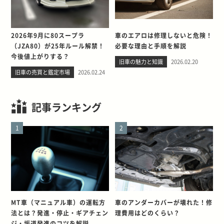
2026年9月に80スープラ
車のエアロは修理しないと危険！
（JZA80）が25年ルール解禁！
必要な理由と手順を解説
今後値上がりする？
旧車の魅力と知識
2026.02.20
旧車の売買と鑑定市場
2026.02.24
記事ランキング
1
2
MT車（マニュアル車）の運転方
車のアンダーカバーが壊れた！修
法とは？発進・停止・ギアチェン
理費用はどのくらい？
ジ・坂道発進のコツを解説