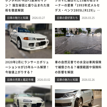
ホンダNSX-RはF1直系のマシ
クルマに選ばれし23歳の若きオ
ン？ 誕生秘話と盛り込まれた技
ーナーの愛車「1993年式メルセ
術を徹底解説
デス・ベンツ280SL(R129)」と
の出会い。そして別れを考える
旧車の魅力と知識
2026.03.27
旧車の愛好家たち
2026.03.25
2020年2月にランサーエボリュ
車の自然災害での水没は車両保険
ーションⅢが25年ルール解禁！
で補償される？補償範囲や保険料
今後値上がりする？
の影響を解説
旧車の売買と鑑定市場
2026.03.02
旧車の魅力と知識
2026.02.26