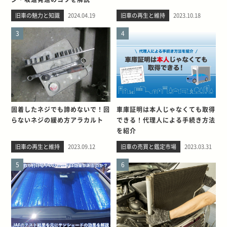
旧車の魅力と知識
2024.04.19
旧車の再生と維持
2023.10.18
3
4
固着したネジでも諦めないで！回
車庫証明は本人じゃなくても取得
らないネジの緩め方アラカルト
できる！代理人による手続き方法
を紹介
旧車の再生と維持
2023.09.12
旧車の売買と鑑定市場
2023.03.31
5
6