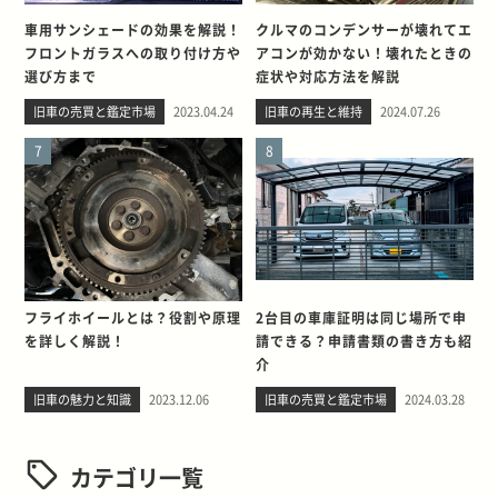
車用サンシェードの効果を解説！
クルマのコンデンサーが壊れてエ
フロントガラスへの取り付け方や
アコンが効かない！壊れたときの
選び方まで
症状や対応方法を解説
旧車の売買と鑑定市場
2023.04.24
旧車の再生と維持
2024.07.26
7
8
フライホイールとは？役割や原理
2台目の車庫証明は同じ場所で申
を詳しく解説！
請できる？申請書類の書き方も紹
介
旧車の魅力と知識
2023.12.06
旧車の売買と鑑定市場
2024.03.28
カテゴリ一覧