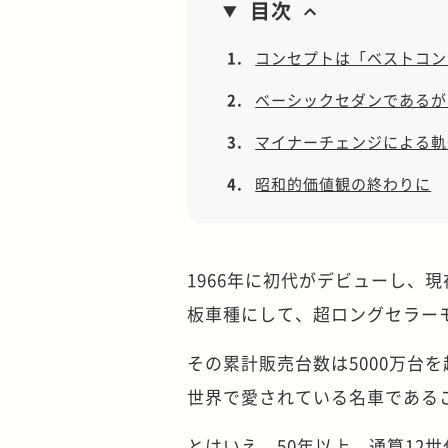
目次
1.
コンセプトは「ベストコン
2.
ベーシックセダンであるが
3.
マイナーチェンジによる軌
4.
昭和的価値観の終わりに
1966年に初代がデビューし、現
板車種にして、超ロングセラー
その累計販売台数は5000万台
世界で愛されている名車である
とはいえ、50年以上、通算12