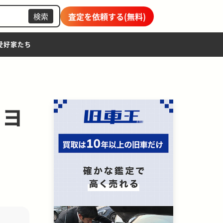
査定を依頼する(無料)
検索
愛好家たち
トヨ