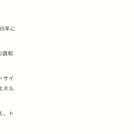
95年に
の調和
トサイ
エネル
え、ト