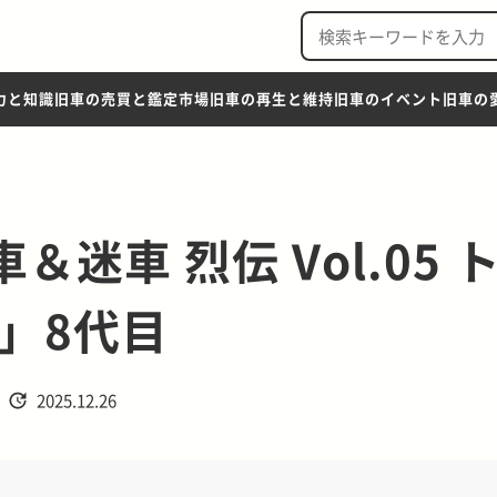
力と知識
旧車の売買と鑑定市場
旧車の再生と維持
旧車のイベント
旧車の
車＆迷車 烈伝 Vol.05 
」8代目
2025.12.26