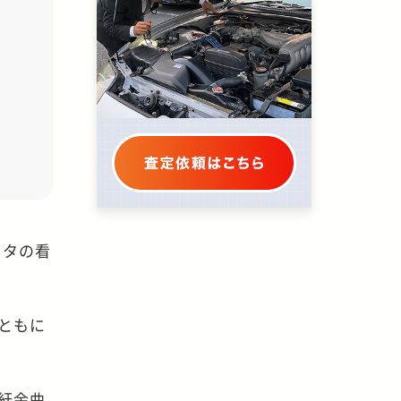
ヨタの看
ともに
紆余曲