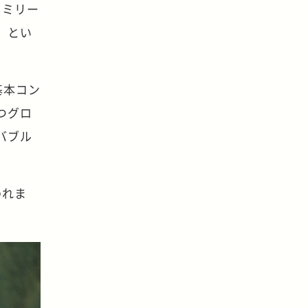
ァミリー
」とい
基本コン
つグロ
バブル
われま