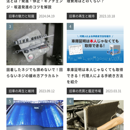
法とは？発進・停止・ギアチェン
理費用はどのくらい？
ジ・坂道発進のコツを解説
旧車の魅力と知識
2024.04.19
旧車の再生と維持
2023.10.18
3
4
固着したネジでも諦めないで！回
車庫証明は本人じゃなくても取得
らないネジの緩め方アラカルト
できる！代理人による手続き方法
を紹介
旧車の再生と維持
2023.09.12
旧車の売買と鑑定市場
2023.03.31
5
6