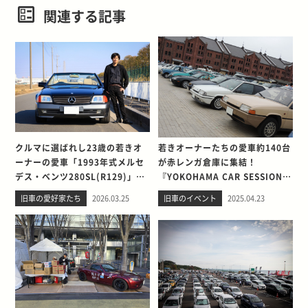
関連する記事
クルマに選ばれし23歳の若きオ
若きオーナーたちの愛車約140台
ーナーの愛車「1993年式メルセ
が赤レンガ倉庫に集結！
デス・ベンツ280SL(R129)」と
『YOKOHAMA CAR SESSION
の出会い。そして別れを考える
2025 ～若者たちのカーライフ～
旧車の愛好家たち
2026.03.25
旧車のイベント
2025.04.23
』