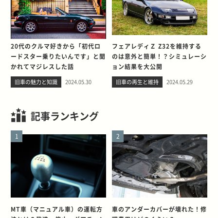
20代のクルマ好きから「初代ロ
フェアレディＺ Z32を維持する
ードスター乗りたいんです」と聞
のは意外と簡単！？シミュレーシ
かれてマジレスした話
ョン結果を大公開
旧車の魅力と知識
2024.05.30
旧車の再生と維持
2024.05.29
記事ランキング
1
2
MT車（マニュアル車）の運転方
車のアンダーカバーが壊れた！修