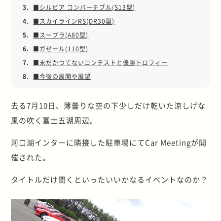
3.
■シルビア コンバーチブル(S13型)
4.
■スカイラインRS(DR30型)
5.
■スープラ(A80型)
6.
■ガゼール(110型)
7.
■未だかつてないコンテストと優勝トロフィー
8.
■今後の展開や展望
去る7月10日、薄曇りな空の下少しだけ乾いた涼しげな
風の吹く富士五湖周辺。
河口湖インターに隣接した駐車場にてCar Meetingが開
催された。
タイトルだけ聞くといったいいかなるイベントなのか？