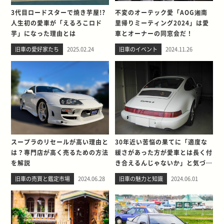
3代目ロードスターで焼き芋屋!?
不変のオーテック愛「AOG湘南
人生初の愛車が「えるろこロド
里帰りミーティング2024」は愛
芋」になった理由とは
車とオーナーの同窓会だ！
旧車の愛好家たち
2025.02.24
旧車のイベント
2024.11.26
スープラのリセールが高い理由と
30年近い苦悩の果てに「適度な
は？専門店が高く売るための方法
緩さがあった方が愛車とは長く付
を解説
き合えるんじゃないか」と気づい
た話
旧車の売買と鑑定市場
2024.06.28
旧車の魅力と知識
2024.06.01