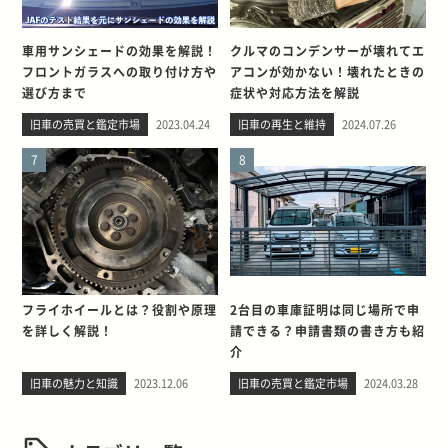
車用サンシェードの効果を解説！
クルマのコンデンサーが壊れてエ
フロントガラスへの取り付け方や
アコンが効かない！壊れたときの
選び方まで
症状や対応方法を解説
旧車の売買と鑑定市場
2023.04.24
旧車の再生と維持
2024.07.26
7
8
フライホイールとは？役割や原理
2台目の車庫証明は同じ場所で申
を詳しく解説！
請できる？申請書類の書き方も紹
介
旧車の魅力と知識
2023.12.06
旧車の売買と鑑定市場
2024.03.28