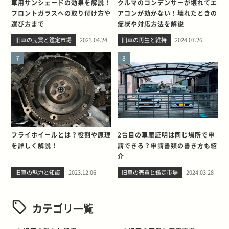
車用サンシェードの効果を解説！
クルマのコンデンサーが壊れてエ
フロントガラスへの取り付け方や
アコンが効かない！壊れたときの
選び方まで
症状や対応方法を解説
旧車の売買と鑑定市場
2023.04.24
旧車の再生と維持
2024.07.26
7
8
フライホイールとは？役割や原理
2台目の車庫証明は同じ場所で申
を詳しく解説！
請できる？申請書類の書き方も紹
介
旧車の魅力と知識
2023.12.06
旧車の売買と鑑定市場
2024.03.28
カテゴリ一覧