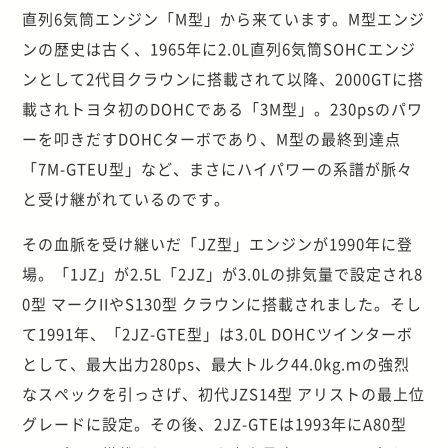
直列6気筒エンジン「M型」から来ています。M型エンジ
ンの歴史は古く、1965年に2.0L直列6気筒SOHCエンジ
ンとして2代目クラウンに搭載されて以降、2000GTに搭
載されトヨタ初のDOHCである「3M型」。230psのパワ
ーを叩きだすDOHCターボであり、M型の最終到達点
「7M-GTEU型」など、まさにハイパワーの系譜が脈々
と受け継がれているのです。
その血脈を受け継いだ「JZ型」エンジンが1990年に登
場。「1JZ」が2.5L「2JZ」が3.0Lの排気量で設定され8
0型 マークIIやS130型 クラウンに搭載されました。そし
て1991年、「2JZ-GTE型」は3.0L DOHCツインターボ
として、最大出力280ps、最大トルク44.0kg.ｍの強烈
なスペックを引っさげ、初代JZS14型 アリストの最上位
グレードに設定。その後、2JZ-GTEは1993年にA80型