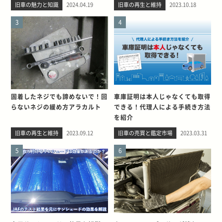
旧車の魅力と知識
2024.04.19
旧車の再生と維持
2023.10.18
3
4
固着したネジでも諦めないで！回
車庫証明は本人じゃなくても取得
らないネジの緩め方アラカルト
できる！代理人による手続き方法
を紹介
旧車の再生と維持
2023.09.12
旧車の売買と鑑定市場
2023.03.31
5
6