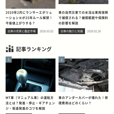
2020年2月にランサーエボリュ
車の自然災害での水没は車両保険
ーションⅢが25年ルール解禁！
で補償される？補償範囲や保険料
今後値上がりする？
の影響を解説
旧車の売買と鑑定市場
2026.03.02
旧車の魅力と知識
2026.02.26
記事ランキング
1
2
MT車（マニュアル車）の運転方
車のアンダーカバーが壊れた！修
法とは？発進・停止・ギアチェン
理費用はどのくらい？
ジ・坂道発進のコツを解説