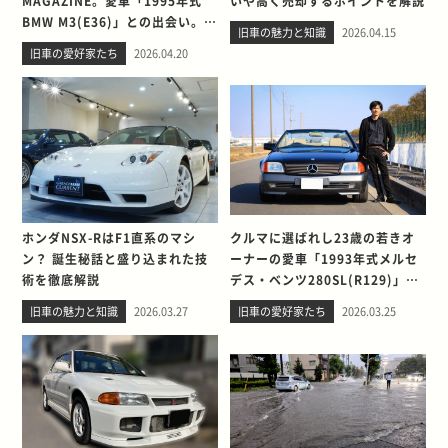
MAGAZINE。愛車「1995年式
いや高く売却するポイントを解説
BMW M3(E36)」との出会い。そ
旧車の魅力と知識
2026.04.15
して別れを考える
旧車の愛好家たち
2026.04.20
ホンダNSX-RはF1直系のマシ
クルマに選ばれし23歳の若きオ
ン？ 誕生秘話と盛り込まれた技
ーナーの愛車「1993年式メルセ
術を徹底解説
デス・ベンツ280SL(R129)」と
の出会い。そして別れを考える
旧車の魅力と知識
2026.03.27
旧車の愛好家たち
2026.03.25