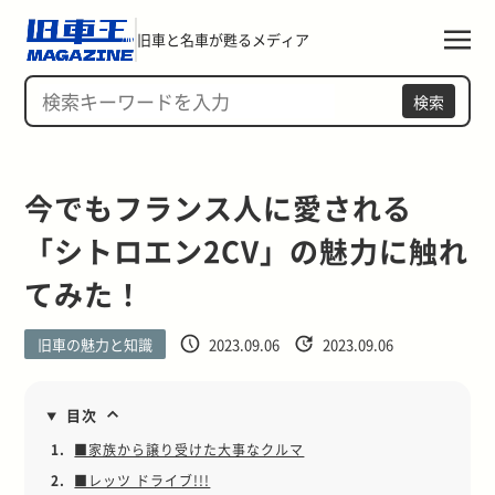
旧車と名車が甦るメディア
検索
今でもフランス人に愛される
「シトロエン2CV」の魅力に触れ
てみた！
旧車の魅力と知識
2023.09.06
2023.09.06
目次
1.
■家族から譲り受けた大事なクルマ
2.
■レッツ ドライブ!!!