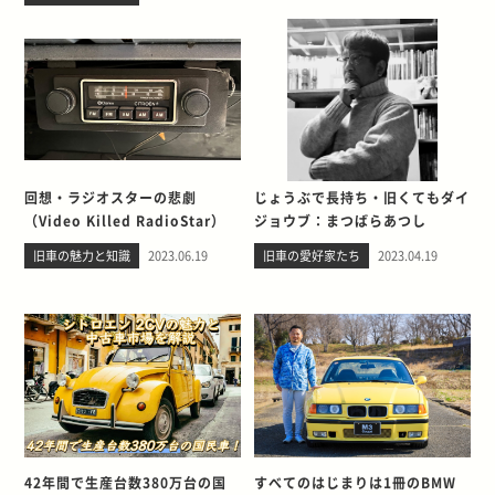
回想・ラジオスターの悲劇
じょうぶで長持ち・旧くてもダイ
（Video Killed RadioStar）
ジョウブ：まつばらあつし
旧車の魅力と知識
2023.06.19
旧車の愛好家たち
2023.04.19
42年間で生産台数380万台の国
すべてのはじまりは1冊のBMW