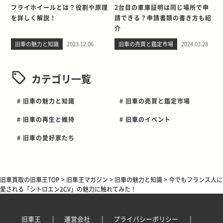
フライホイールとは？役割や原理
2台目の車庫証明は同じ場所で申
を詳しく解説！
請できる？申請書類の書き方も紹
介
旧車の魅力と知識
2023.12.06
旧車の売買と鑑定市場
2024.03.28
カテゴリ一覧
# 旧車の魅力と知識
# 旧車の売買と鑑定市場
# 旧車の再生と維持
# 旧車のイベント
# 旧車の愛好家たち
旧車買取の旧車王TOP
>
旧車王マガジン
>
旧車の魅力と知識
>
今でもフランス人に
愛される「シトロエン2CV」の魅力に触れてみた！
旧車王
運営会社
プライバシーポリシー