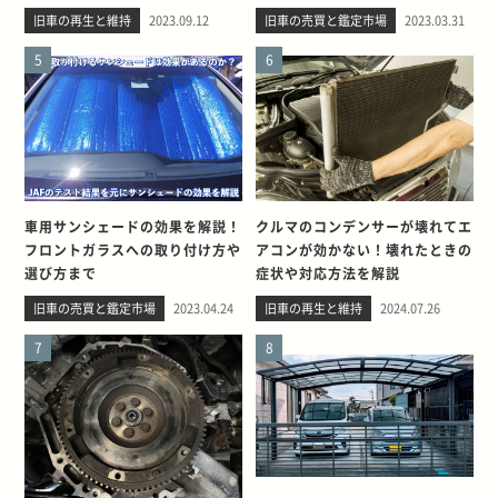
旧車の再生と維持
2023.09.12
旧車の売買と鑑定市場
2023.03.31
5
6
車用サンシェードの効果を解説！
クルマのコンデンサーが壊れてエ
フロントガラスへの取り付け方や
アコンが効かない！壊れたときの
選び方まで
症状や対応方法を解説
旧車の売買と鑑定市場
2023.04.24
旧車の再生と維持
2024.07.26
7
8