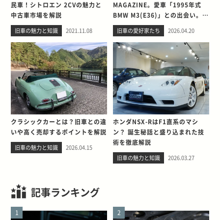
民車！シトロエン 2CVの魅力と
MAGAZINE。愛車「1995年式
中古車市場を解説
BMW M3(E36)」との出会い。そ
して別れを考える
旧車の魅力と知識
2021.11.08
旧車の愛好家たち
2026.04.20
クラシックカーとは？旧車との違
ホンダNSX-RはF1直系のマシ
いや高く売却するポイントを解説
ン？ 誕生秘話と盛り込まれた技
術を徹底解説
旧車の魅力と知識
2026.04.15
旧車の魅力と知識
2026.03.27
記事ランキング
1
2