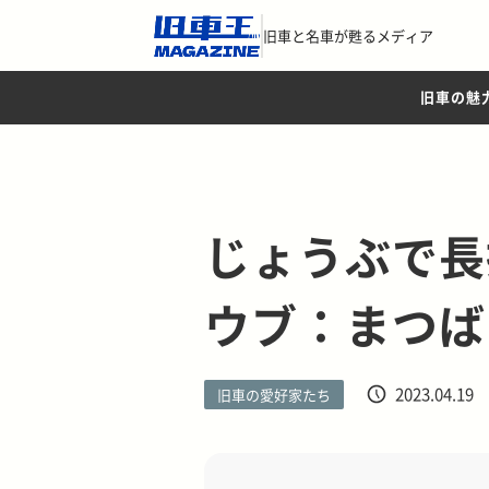
旧車と名車が甦るメディア
旧車の魅
じょうぶで長
ウブ：まつば
2023.04.19
旧車の愛好家たち