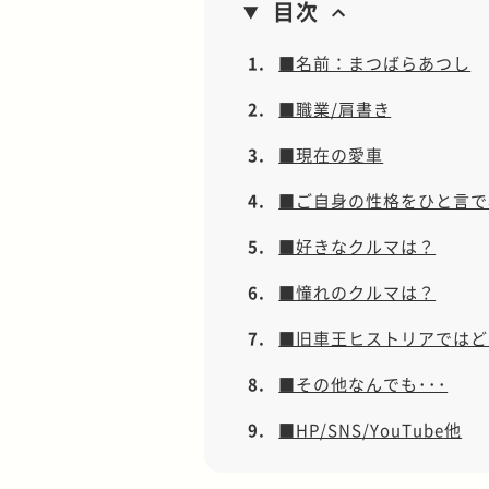
目次
1.
■名前：まつばらあつし
2.
■職業/肩書き
3.
■現在の愛車
4.
■ご自身の性格をひと言で
5.
■好きなクルマは？
6.
■憧れのクルマは？
7.
■旧車王ヒストリアではど
8.
■その他なんでも･･･
9.
■HP/SNS/YouTube他