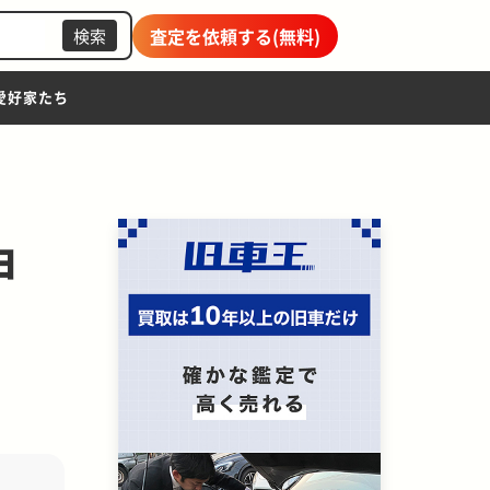
査定を依頼する(無料)
検索
愛好家たち
ョ