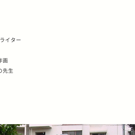
ーライター
作画
の先生