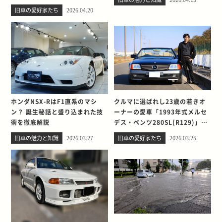
して別れを考える
旧車の愛好家たち
2026.04.20
ホンダNSX-RはF1直系のマシ
クルマに選ばれし23歳の若きオ
ン？ 誕生秘話と盛り込まれた技
ーナーの愛車「1993年式メルセ
術を徹底解説
デス・ベンツ280SL(R129)」と
の出会い。そして別れを考える
旧車の魅力と知識
2026.03.27
旧車の愛好家たち
2026.03.25