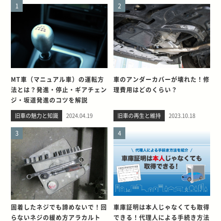
1
2
MT車（マニュアル車）の運転方
車のアンダーカバーが壊れた！修
法とは？発進・停止・ギアチェン
理費用はどのくらい？
ジ・坂道発進のコツを解説
旧車の魅力と知識
2024.04.19
旧車の再生と維持
2023.10.18
3
4
固着したネジでも諦めないで！回
車庫証明は本人じゃなくても取得
らないネジの緩め方アラカルト
できる！代理人による手続き方法