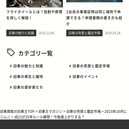
フライホイールとは？役割や原理
2台目の車庫証明は同じ場所で申
を詳しく解説！
請できる？申請書類の書き方も紹
介
旧車の魅力と知識
2023.12.06
旧車の売買と鑑定市場
2024.03.28
カテゴリ一覧
# 旧車の魅力と知識
# 旧車の売買と鑑定市場
# 旧車の再生と維持
# 旧車のイベント
# 旧車の愛好家たち
旧車買取の旧車王TOP
>
旧車王マガジン
>
旧車の売買と鑑定市場
>
2023年10月に
ジムニーJB23が25年ルール解禁！今後値上がりする？