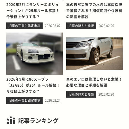
2020年2月にランサーエボリュ
車の自然災害での水没は車両保険
ーションⅢが25年ルール解禁！
で補償される？補償範囲や保険料
今後値上がりする？
の影響を解説
旧車の売買と鑑定市場
2026.03.02
旧車の魅力と知識
2026.02.26
2026年9月に80スープラ
車のエアロは修理しないと危険！
（JZA80）が25年ルール解禁！
必要な理由と手順を解説
今後値上がりする？
旧車の魅力と知識
2026.02.20
旧車の売買と鑑定市場
2026.02.24
記事ランキング