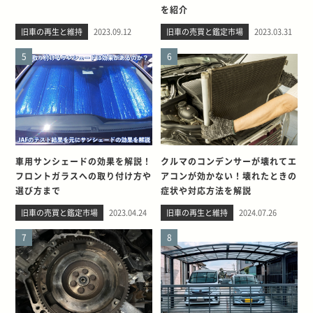
を紹介
旧車の再生と維持
2023.09.12
旧車の売買と鑑定市場
2023.03.31
5
6
車用サンシェードの効果を解説！
クルマのコンデンサーが壊れてエ
フロントガラスへの取り付け方や
アコンが効かない！壊れたときの
選び方まで
症状や対応方法を解説
旧車の売買と鑑定市場
2023.04.24
旧車の再生と維持
2024.07.26
7
8