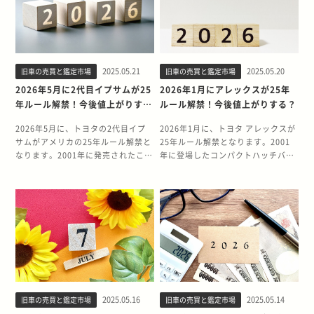
が変わったときは、新しい住所を管
RX系の集大成として、ロータリーエ
し、免許返納後にクルマを所有し続
ィッツは、その優れた品質と信頼性
轄する警察署で車庫証明の住所変更
ンジンの実力を世界に知らしめまし
けることにはリスクが伴います。 こ
から海外でも注目を集める可能性が
手続きが必要です。 一方、軽自動車
た。 FC3Sへのモデルチェンジでも
の記事では、免許返納後にクルマの
あります。今回は、ヴィッツの25年
を管理するのは軽自動車検査協会で
っとも話題になったのは、新開発の
名義をそのままにしておくことのリ
ルール解禁の意味と今後の市場動向
す。軽自動車を購入したときは、車
13B-T型ロータリーターボエンジン
スク、必要な名義変更手続きや保険
について詳しく解説します。 2024
庫証明書がなくても軽自動車検査協
です。前期型で185ps、最終のアン
2025.05.21
2025.05.20
旧車の売買と鑑定市場
旧車の売買と鑑定市場
の取り扱いについて解説します。 免
年1月にヴィッツが25年ルール解
会で車検証やナンバープレートが発
フィニIIIでは215psもの最高出力を
許返納後もクルマの名義をそのまま
禁！ 2024年1月、初代ヴィッツが製
2026年5月に2代目イプサムが25
2026年1月にアレックスが25年
行されます。 保管場所が変わった際
発揮。さらに、軽量コンパクトなロ
にしてよい？ 免許返納後にクルマの
造から25年を迎え、アメリカの25年
年ルール解禁！今後値上がりす
ルール解禁！今後値上がりする？
は、必要に応じて管轄の警察署で保
ータリーエンジンの利点を活かし、
名義変更をすることは、法的には義
ルール解禁となりました。1999年に
る？
管場所届出の手続きをするのみでよ
わずか1.2tの車重と前後重量バラン
務づけられていません。しかし、ク
発売されたヴィッツは、トヨタが世
2026年5月に、トヨタの2代目イプ
2026年1月に、トヨタ アレックスが
いとされています。 軽自動車におけ
スのよさからライバル車と肩を並べ
ルマを使用する人が変わる場合に
界戦略車として開発したコンパクト
サムがアメリカの25年ルール解禁と
25年ルール解禁となります。2001
る引っ越し時に届出が必要な場合が
る存在でした。 5万円の事故車をレ
は、適切なタイミングで名義変更手
カーで、「Bセグメント」と呼ばれ
なります。2001年に発売されたこの
年に登場したコンパクトハッチバッ
ある 管轄の警察署で保管場所届出の
ストア＆フルチューン 風林火山・
続きを行うことが推奨されていま
る小型車カテゴリーにおいて革新的
ミニバンは、実用性と洗練されたデ
クであるアレックスは、実用性と走
手続きが必要となるのは、以下のよ
FC3Sとは、タケヤリ山路こと故・
す。これは、名義変更をしないこと
な存在でした。 当時のヴィッツは、
ザインを兼ね備えたモデルとして、
行性能を兼ね備えた人気モデルで
うな地域に軽自動車の保管場所があ
山路慎一選手が筑波最速を目指して
にさまざまなリスクがあるためで
コンパクトなボディサイズでありな
日本国内外で人気を集めました。ア
す。25年ルールの解禁に伴い、中古
る場合です。 ・県庁所在地 ・人口
RE雨宮と共同で立ち上げたプロジェ
す。免許返納後もクルマの名義を変
がら室内空間を最大限に確保した設
メリカでは「25年ルール」により、
車価格に変動が生じる可能性もあり
10万人以上の都市 ・東京や大阪など
クトです。また、ベース車輌は5万
えないことの影響について、詳しく
計思想が特徴で、日本カー・オブ・
この車種も輸入可能となるため、中
ます。 本記事では、アレックスの
の都心部から30km以内の市区町村
円で購入した大事故車だったことか
みていきましょう。 名義変更をしな
ザ・イヤーを受賞するなど、その完
古車市場に影響を与える可能性があ
25年ルール解禁の背景と、モデルの
上記に該当していても保管場所届出
ら、FC3Sオーナーの間で話題にな
いリスク クルマの名義変更をしない
成度の高さが評価されました。ま
ります。 本記事では、2代目イプサ
魅力について詳しく解説します。今
が不要な場合もあります。引っ越し
りました。 フレームが曲がるほどの
まま放置すると、いくつかのリスク
た、1.0Lと1.3Lエンジンを搭載し、
ムの25年ルール解禁の背景とモデル
後の中古車市場の動向を知る参考と
先の住所が保管場所届出の必要がな
ダメージでエンジンもまともに動か
が生じる可能性があります。 たとえ
優れた燃費性能と扱いやすさを両立
の魅力について詳しく解説します。
してお役立てください。 2026年1月
い「適用除外地域」に該当するかど
ない状態でしたが、RE雨宮の協力の
ば、自動車税の納付義務は車検証上
していたことも大きな魅力です。 そ
2026年5月に2代目イプサムが25年
にアレックスが25年ルール解禁！
うかを各都道府県の警察署のWebサ
もと丁寧に補修箇所の修復が進めら
の所有者に課せられるため、免許返
もそも25年ルールとは？ 25年ルー
2025.05.16
2025.05.14
旧車の売買と鑑定市場
旧車の売買と鑑定市場
ルール解禁！ 2026年5月に、トヨタ
2026年1月に、トヨタ アレックスの
イトで確認しましょう。 ここでは、
れます。また、同時に各部の補強や
納後も税金を納める義務がありま
ルとは、製造から25年以上経過した