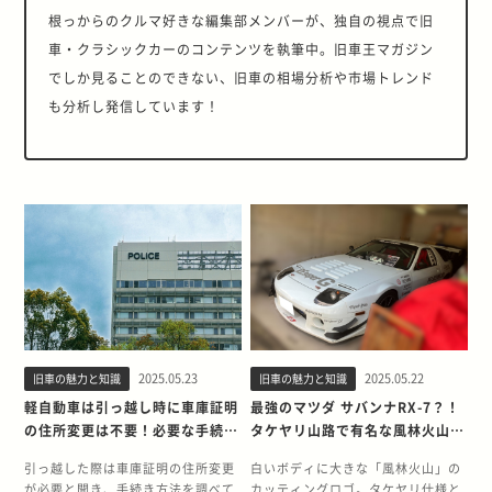
根っからのクルマ好きな編集部メンバーが、独自の視点で旧
車・クラシックカーのコンテンツを執筆中。旧車王マガジン
でしか見ることのできない、旧車の相場分析や市場トレンド
も分析し発信しています！
2025.05.23
2025.05.22
旧車の魅力と知識
旧車の魅力と知識
軽自動車は引っ越し時に車庫証明
最強のマツダ サバンナRX-7？！
の住所変更は不要！必要な手続き
タケヤリ山路で有名な風林火山・
と方法を解説
FC3Sの実力を振り返る
引っ越した際は車庫証明の住所変更
白いボディに大きな「風林火山」の
が必要と聞き、手続き方法を調べて
カッティングロゴ。タケヤリ仕様と