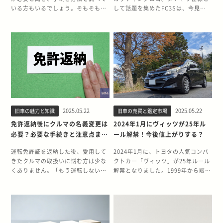
いる方もいるでしょう。そもそも軽
して話題を集めたFC3Sは、今見て
自動車は普通自動車とは異なり車庫
も存在感があります。しかし、風林
証明の取得が不要です。 ただし、地
火山・FC3Sは見た目だけではな
域によっては期日までに新しい住所
く、サーキットでも高い実力を示し
を管轄する警察署で「保管場所届
ました。 販売終了から10年近くが経
出」をする必要があります。 この記
過しても第一線で戦えることを証明
事では、引っ越し時に軽自動車の車
した風林火山・FC3Sの開発秘話を
庫証明の住所変更が不要な理由や保
中心に、FC3Sの実力の高さを改め
管場所届出の手続き方法などについ
て紹介します。 オーナーに夢を与え
て解説します。 軽自動車において引
た風林火山・FC3S 1990年代初頭に
っ越し時に車庫証明の変更手続きは
販売が終了したサバンナRX-7 FC3S
2025.05.22
2025.05.22
旧車の魅力と知識
旧車の売買と鑑定市場
不要 軽自動車は、普通自動車や小型
ですが、2000年代に伝説のチューニ
自動車とは管理する行政機関が異な
ングプロジェクトが立ち上がりまし
免許返納後にクルマの名義変更は
2024年1月にヴィッツが25年ル
るため、引っ越しをしても車庫証明
た。タケヤリ山路氏とRE雨宮が手掛
必要？必要な手続きと注意点まと
ール解禁！今後値上がりする？
の住所変更手続きは必要ありませ
けた、風林火山・FC3Sです。 FC3S
め
ん。 普通自動車や小型自動車は「運
の概要とともに、風林火山・FC3S
運転免許証を返納した後、愛用して
2024年1月に、トヨタの人気コンパ
輸支局」が管理しています。そのた
の開発秘話を振り返ってみましょ
きたクルマの取扱いに悩む方は少な
クトカー「ヴィッツ」が25年ルール
め、新しくクルマを購入したとき
う。 サバンナを冠した最後のRX-7 2
くありません。「もう運転しないけ
解禁となりました。1999年から販売
は、車庫がある住所を管轄する警察
代目RX-7のマツダ サバンナRX-7
れど、クルマは手元に置いておきた
開始されたヴィッツは、コンパクト
署で申請をして車庫証明書を入手し
FC3Sは、1985年から1992年まで販
い」「家族が使うかもしれないか
ながらも高い実用性と燃費性能で国
ないと運輸支局で車検証（自動車検
売されました。RX-3から引き継いで
ら、名義はそのままにしておいても
内外から高い評価を獲得したクルマ
査証）やナンバープレートが交付さ
きた、伝統の「サバンナ」という名
大丈夫だろうか」そんな考えが頭を
です。 25年ルール解禁により、アメ
れません。 引っ越しをして保管場所
称が与えられた最後のモデルです。
よぎることもあるでしょう。しか
リカ市場への輸出が可能となったヴ