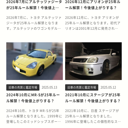
の2代目イプサムが25年ルール解禁
25年ルールが解禁されるます。アレ
2026年7月にアルテッツァジータ
2026年12月にアリオンが25年ル
保管場所変更届出をする際の必要書
チューニングも施され、最強の
す。また、ご家族などがそのクルマ
右ハンドルのクルマをアメリカ国内
を迎えます。2001年5月に日本国内
ックスは2001年1月に発売された、
が25年ルール解禁！今後値上が
ール解禁！今後値上がりする？
類や手続き先を解説します。 必要書
FC3Sへと変貌を遂げました。 ま
を運転して事故を起こした場合、所
にそのまま輸入できる法律の例外に
で販売が開始されたこのモデルは、
カローラの派生モデルとして位置づ
りする？
類 警察署へ軽自動車の保管場所を届
た、白に塗装されたボディサイドに
有者として責任を問われる可能性も
あたる特別ルールのことです。アメ
初代から大きく進化し、専用のプラ
けられるコンパクトハッチバックで
2026年7月に、トヨタ アルテッツァ
2026年12月に、トヨタ アリオンが
け出る際の主な必要書類は、以下の
はFC3Sの直線を活かすようにカッ
否定できません。 さらに、将来的に
リカでは、原則として右ハンドル車
ットフォームの採用によって車内の
す。 当時の日本国内では、ハッチバ
ジータが25年ルール解禁となりま
25年ルール解禁となります。初代ア
とおりです。 ・自動車保管場所届出
ティングステッカーが貼られ、峠を
クルマの売却や廃車の手続きが煩雑
を輸入できません。つまり、日本車
居住空間とリアの荷室が拡大された
ックタイプの実用車として高い人気
す。アルテッツァのワゴンモデルと
リオンは2001年12月に発売された
書 ・保管場所の所在図・配置図 ・
走るストリートカーのような雰囲気
になるおそれがあります。こうした
やイギリス車などをそのまま輸入す
実用的なミニバンです。 その実用性
を誇りました。 アレックスは北米市
して高い人気を誇るアルテッツァジ
人気のセダンで、実用性と上質さを
保管場所の使用権原を疎明する書類
を醸し出しています。東京オートサ
リスクを避けるためにも、使用実態
ることができないのです。 しかし、
の高さから、ファミリー層から多く
場では正規輸入されていないモデル
ータは、25年ルールの解禁に伴い中
兼ね備えたモデルとして多くのドラ
→自身が所有する土地に保管：保管
ロン2002で、チューニングカー部門
に合わせて名義変更することが重要
製造から25年が経過したクルマであ
の支持を獲得しました。特に、クリ
であるため、アメリカの
古車価格が高騰する可能性がありま
イバーから支持されてきました。25
場所使用権原疎明書（自認書） →貸
のグランプリに輝きました。 RE雨
です。 クルマの使用者が変わるなら
れば、クラシックカーとしての登録
ーンでスタイリッシュなデザインと
JDM（Japan Domestic Market）
す。 今回は、アルテッツァジータ
年ルール解禁により、アメリカ市場
し駐車場に保管する場合：保管場所
宮だから実現した最強FC3S 風林火
名義変更は原則必要 免許返納後、主
が可能となるため、右ハンドル車で
使い勝手のよさで、都市部での使用
ファンにとっては珍しい存在です。
の25年ルール解禁の背景と、モデル
への輸出が可能になることで中古車
使用承諾証明書または駐車場の賃貸
山・FC3Sは、RE雨宮のチューニン
な使用者が自分以外の人になるので
ある日本車やイギリス車をそのまま
に適したモデルとして評価されてい
特に、1.8Lエンジンを搭載したスポ
の魅力について解説します。今後の
相場に変化が生じる可能性がありま
借契約書の写し など 所在図・配置
グによって最強と呼べるにふさわし
あれば、原則としてその使用者の名
輸入できるようになります。また、
ます。 そもそも25年ルールとは？
ーティグレードのRS180は、コンパ
動向の参考としてぜひ役立ててくだ
す。 本記事では、アリオンの25年ル
図は、保管場所の位置や駐車スペー
いスペックに仕上げられました。エ
義に変更する必要があります。 これ
関税や排ガス規制も対象外になるこ
25年ルールとは、製造から25年以上
クトカーながら力強い走りを実現し
さい。 2026年7月にアルテッツァジ
ール解禁の背景と、モデルの魅力に
スの寸法などを明記した図面です。
ンジンは13Bターボをベースに
は、自動車賠償責任保険（自賠責保
とも25年ルールの特徴です。 ▼詳し
経過した右ハンドルのクルマをアメ
ており、実用車でありながらスポー
ータが25年ルール解禁！ 2026年7月
ついて詳しく解説します。これから
保管場所使用承諾証明書は、駐車場
TD07S-25Gタービンをセットし、
険）や任意保険の契約、万が一の事
くはこちらアメリカ「25年ルール」
リカ国内にそのまま輸入できる法律
ツ走行も楽しめる点が魅力です。 そ
に、アルテッツァジータの25年ルー
アリオンの売却を検討されている方
の所有者や管理者に記入してもらう
最高出力は463psにまで高められて
故時の責任の所在を明確にするべき
とは？名車の中古相場が急騰するし
の例外にあたる特別ルールのことで
もそも25年ルールとは？ 25年ルー
2025.05.13
2025.05.12
旧車の売買と鑑定市場
旧車の売買と鑑定市場
ルが解禁されます。アルテッツァジ
は、ぜひ参考にしてください。
必要があります。 書類に不備がある
います。 足回りは、ダンパーはクァ
だからです。 クルマの所有者と使用
くみ 25年ルール解禁でヴィッツは値
す。通常、アメリカでは厳格な安全
ルとは、製造から25年以上経過した
ータは2001年7月から2005年7月に
2026年12月にアリオンが25年ルー
2024年10月にMR-Sが25年ルー
2021年10月にステージアが25年
と再提出を求められることもあるた
ンタムベースのRE雨宮スペック、ス
者が異なる状態では、保険の適用範
上がりする？ 25年ルール解禁による
基準や排ガス規制があり、日本やイ
右ハンドルのクルマをアメリカ国内
かけて製造されたFRスポーツステー
ル解禁！ 2026年12月にアリオンの
ル解禁！今後値上がりする？
ルール解禁！今後値上がりする？
め、記入漏れや添付書類の不足がな
プリングはスウィフト製という組み
囲や税金の通知先などで混乱が生じ
ヴィッツの価格変動については、慎
ギリスなどの右ハンドル車をそのま
にそのまま輸入できる法律の例外に
ションワゴンです。 アルテッツァジ
25年ルールが解禁されます。アリオ
いか、よく確認することが大切で
合わせを選択。ロール時の前後キャ
る可能性があるため、実態に合わせ
重に見たほうがよいでしょう。スポ
ま輸入することは原則として認めら
あたる特別ルールのことです。アメ
ータはアルテッツァの走行性能と実
ンは2001年12月に発売されたトヨ
2024年10月、トヨタ MR-Sが25年
2021年10月に、日産 ステージアが
す。 申請書類を作成する際は、各警
ンバー変化量の違いを抑える、最適
て適切に名義変更しましょう。 実際
ーツカーとは異なり、ヴィッツはコ
れていません。 しかし、製造から25
リカでは、基本的に右ハンドル車の
用性を兼ね備えたワゴンモデルとし
タの4ドアセダンで、プレミオの姉
ルール解禁となりました。1999年に
25年ルール解禁となりました。
察署のWebサイトで公開されている
なセッティングが施されています。
に運転する人が異なる場合の保険の
ンパクトカーという実用車としての
年が経過したクルマに関しては、ク
輸入が制限されているため、日本車
て、発売当初から人気を博しまし
妹車として市場に投入されました。
登場したこのミッドシップスポーツ
1996年に登場したこの個性的なステ
様式や記載例を活用するとよいでし
また、製作にあたっては、事故車と
影響 クルマの所有者の名義と実際に
性格が強いため、劇的な価格高騰は
ラシックカーとしての登録が可能と
やイギリス車などをオリジナルの状
た。セダンモデルと同様に高い走行
初代アリオンは、先進的な装備と優
カーは、手頃な価格と軽快なハンド
ーションワゴンは、スカイライン