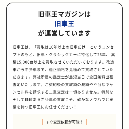
ジータの中古車価格の高騰が予想さ
なり、右ハンドル車である日本車や
れています。アメリカにおいても、
「ワゴンGT-R」として熱狂的なフ
レリュードの魅力、今後の価格動向
力について詳しく解説します。
車の車検証の住所変更手続きが必要
秒890という大記録を叩き出しまし
な所有者を変更する手続きです。免
とした室内空間を実現しました。 エ
ド、オプション装備によって大きく
ルビアS15などの純粋なスポーツモ
れます。アメリカのファンからの需
イギリス車をそのまま輸入できるよ
日本車ファンの間で高い人気を維持
ァンを獲得しています。 このような
について詳しく解説します。ホンダ
2022年4月にハイエースレジアスが
軽自動車の所有者は、引っ越しで
た。FC3Sの実力とともに、RE雨宮
許返納後にクルマを譲渡する場合、
ンジンは1.0L直列4気筒と1.3L直列4
異なります。特に、上位グレード
デルと比較すると、コアなファン層
旧車王マガジンは
要が高まることに加え、日本国内で
うになります。 また、関税や排ガス
しており、今回の25年ルール解禁
経緯から、25年ルール解禁は海外の
ファンやクラシックカー愛好家の方
25年ルール解禁！ 2022年4月、トヨ
住所が変わった場合、道路運送車両
のチューニングとタケヤリ山路選手
この手続きは避けて通れません。必
気筒を設定し、いずれも優れた燃費
や、低走行で状態のよい個体は、よ
の広がりという点ではやや限定的で
の限られた個体数のみの希少車種で
規制も対象外になることも25年ルー
は、多くのアメリカ人バイヤーが待
日本車ファン、特にスカイラインに
はぜひ参考にしてください。 2021
タのハイエースレジアスが、アメリ
法第12条にもとづき、その日から15
のドライビングがもたらした結果と
要書類を事前にしっかりと準備し、
性能を発揮しました。特に1.0Lエン
旧車王
り高値での取引が予想されます。一
す。そのため、価格高騰の規模は、
あるため、値上がりする可能性は高
ルの特徴です。通常であれば厳しい
ち望んでいた瞬間といえるでしょ
代表される日産のスポーツモデルに
年11月に5代目プレリュードが25年
カの25年ルール解禁車種に追加され
日以内に車検証の住所変更手続きを
いえるでしょう。 真実は不明ではあ
スムーズに手続きを進められるよう
ジンは、10・15モードで22.0km/L
方で、一般的なグレードや状態の個
純スポーツカーほど劇的ではない可
いでしょう。 セダンモデルのアルテ
基準をクリアする必要があります
う。 そもそも25年ルールとは？ 25
憧れを持つアメリカ人にとって、待
ルール解禁！ 2021年11月、ホンダ
ました。ハイエースレジアスは、ハ
が運営しています
する必要があります。 第十二条：自
りますが、後発のFD3Sや日産 R34
にしましょう。 ▼関連記事クルマの
という当時としては驚異的な数値を
体は、緩やかな価格上昇にとどまる
能性もあります。 中古車価格の変動
ッツァは既に25年ルールの影響で価
が、25年を経過したクルマには例外
年ルールとは、製造から25年以上経
ち望んでいた瞬間といえるでしょ
の5代目プレリュードがアメリカの
イエースをベースにしてつくられた
動車の所有者は、登録されている型
型GT-Rなどが筑波サーキットで58
名義変更とは？必要書類や手続きの
記録し、環境性能の高さも注目され
可能性もあります。 25年ルールが解
は、グレードや状態、カラーなどさ
格上昇が見られており、同様にワゴ
措置が適用されるのです。 ▼詳しく
過した右ハンドルのクルマをアメリ
う。 そもそも25年ルールとは？ 25
25年ルール解禁を迎えました。5代
ワンボックスカーです。 ハイエース
式、車台番号、原動機の型式、所有
秒台という情報は確認できました。
流れ・期限などを紹介 必要書類 車
ました。 また、ヴィッツは安全性能
禁される2代目イプサムの魅力 2代目
まざまな要素に左右されるため、一
ンモデルのアルテッツァジータも注
はこちらアメリカ「25年ルール」と
カ国内にそのまま輸入できる法律の
年ルールとは、製造から25年以上経
目プレリュードは1996年11月に日
レジアスは、発売当初から優れた積
旧車王は、「買取は10年以上の旧車だけ」というコンセ
者の氏名若しくは名称若しくは住所
FC3Sが1980年代に発売されたこと
検証の名義変更の必要書類は、クル
にも配慮されており、衝突安全ボデ
イプサムの最大の魅力は機能的で広
概に予測することは難しいですが、
目を集めることが予想されます。特
は？名車の中古相場が急騰するしく
例外にあたる特別ルールのことで
過した右ハンドルのクルマをアメリ
本国内で発売された2ドアクーペ
載能力と快適な乗り心地で評価さ
又は使用の本拠の位置に変更があつ
を考えると、風林火山・FC3Sがマ
マを譲り渡す方（旧所有者）と譲り
ィ「GOA（Global Outstanding
プトのもと、旧車・クラシックカーに特化して26年、 累
い室内空間を実現した点にありま
良好な状態の個体については緩やか
に、AS300やZエディション、Lエデ
み 25年ルール解禁でアリオンは値上
す。通常、アメリカでは安全基準や
カ国内にそのまま輸入できる法律の
で、その流麗なデザインと高性能エ
れ、特に日本国内ではキャンピング
たときは、その事由があつた日から
ークした記録がいかに驚異的だった
受ける方（新所有者）で異なりま
Assessment）」を採用し、コンパ
す。全長約4.7m、全幅1.74mという
な価格上昇が期待できるかもしれま
ィションなどの人気グレードは高値
がりする？ 25年ルールの解禁によ
積15,000台以上を買取させていただいております。改造
排出ガス規制の関係で、右ハンドル
例外にあたる特別ルールのことで
ンジンで注目を集めたモデルです。
カーやモバイルオフィスのベース車
十五日以内に、国土交通大臣の行う
かがわかります。旧車の枠に収まら
す。 ＜旧所有者＞・自動車検査証
クトカーでありながら高い安全基準
サイズ感は、日本の道路事情に適し
せん。 25年ルールが解禁されるアレ
での取引が予測されます。 しかし、
り、アリオンの中古車価格が上昇す
車を含む多くの外国車の輸入に厳し
す。アメリカでは原則として、同国
特に注目すべきは、当時の最新技術
輌として幅広く活用されてきまし
変更登録の申請をしなければならな
ない高い実力は、多くのRX-7に夢を
車から希少車まで、適正価格を見極めて買取させていた
（車検証）の原本◎実印を押印した
をクリアしていました。 デザイン面
ながらも、3列シートで7人乗りとい
ックスの魅力 アレックスの最大の魅
値上がりが必ずしも確実ではない点
る可能性があります。特に良好な状
い制限があります。 しかし、製造か
の安全基準を満たさない右ハンドル
が惜しげもなく投入されていた点で
た。このような実用性の高さから、
い。ただし、次条の規定による移転
与えました。 あの土屋圭市氏がドラ
譲渡証明書・実印を押印した委任
では、シンプルで親しみやすいフォ
う実用性を確保しています。 パワー
力は、コンパクトなボディサイズな
だきます。弊社所属の鑑定士が最短当日で全国無料出張
に注意が必要です。中古車価格は、
態で維持されている個体や、人気の
ら25年が経過したクルマは「クラシ
車を輸入することができません。 し
す。電子制御の4輪操舵システム
アメリカ市場においても待望のモデ
登録又は第十五条の規定による永久
イブしてモータースポーツでも活躍
状 ※代理人が申請する場合・印鑑
ルムが特徴です。丸みを帯びたボデ
トレインは、2.0L直列4気筒エンジ
がら実用性と走行性能を高次元で両
需要と供給のバランスのみならず、
グレード・装備を持つモデルは、ア
ックカー」として認定され、多くの
かし、25年が経過したクルマはクラ
査定いたします。ご契約後の買取額の減額や不当なキャ
「HONDA S-MATIC 4WS」や、高
ルとなっています。 25年ルールの解
抹消登録の申請をすべき場合は、こ
一般的に、FC3Sはモータースポー
証明書 ※発行から3ヶ月以内 ＜新
ィラインと大きなヘッドライトが愛
ンを搭載し、特に2.4Lエンジンは最
立させている点にあります。全長約
個体の状態やオプション装備の有
メリカ市場からの需要増加に伴い価
規制が免除されるため、日本仕様の
シックカーとして取扱われ、この規
性能な2.2L DOHC VTECエンジンを
禁により、これまでアメリカへの輸
の限りでない。 また、同法の109条
ツのイメージが薄いかもしれませ
ンセル料を請求する二重査定は一切ありません。特別な
所有者＞◎実印を押印した移転登録
らしい印象を与え、幅広い年齢層か
高出力160psを発揮し、ミニバンな
4.2m、全幅約1.7mのサイズ感は、
無、取引時期などによっても左右さ
格が高騰する可能性が考えられま
クルマをそのままの状態でアメリカ
制の対象外となります。つまり、日
搭載したタイプSなど、スポーツカ
入が制限されていたハイエースレジ
では車検証の住所変更手続きを怠る
ん。しかし、JSS（ジャパンスーパ
申請書★自動車検査証記入申請書・
ら支持を獲得しました。この普遍的
がらも軽快な走りを実現しました。
日本の狭い道路や駐車場でも扱いや
そして価値ある希少車の買取こそ、確かなノウハウと実
れるため、一概に断言はできませ
す。 アリオンはスポーツカーほどの
に輸入することが可能になります。
本で販売されていた右ハンドル仕様
ーとしての性能を徹底的に追求した
アスが、そのままの状態で輸入でき
と「50万円以下の罰金に処される」
ースポーツセダン）ではタイトルこ
実印を押印した委任状 ※代理人が
なデザインは、25年が経過した現在
さらに、デュアルエアバッグ、ブレ
すく、同時に十分な室内空間を確保
ん。 25年ルールが解禁されるアルテ
知名度はないものの、トヨタ車特有
関税や厳しい排ガス規制も対象外と
のステージアが、本来であれば輸入
設計が特徴です。 25年ルール解禁に
績を持つ旧車王にお任せください！
るようになったことで、アメリカの
と定められています。 第百九条：次
そ獲得できなかったものの、数々の
申請する場合・印鑑証明書 ※発行
でも古さを感じさせません。 ヴィッ
ーキアシスト、EBD付きABS、プリ
しています。 特に上級グレードの
ッツァジータの魅力 アルテッツァジ
の高い信頼性と耐久性を持ち、実用
なるため、輸入のハードルが大幅に
できないアメリカ市場に、2021年
より、これまでアメリカでは正規輸
日本車ファンやバンライフを楽しむ
の各号のいずれかに該当する者は、
勝利を挙げ、その実力の高さを証明
から3ヶ月以内★新所有者の住所を
ツ以外で2024年に25年ルールが解
テンショナー&amp;フォースリミッ
RS180は、1.8Lエンジンを搭載し、
ータ最大の魅力は、スポーティな走
的なサイズと装備を備えていること
下がるのです。 これにより、登場当
10月以降は正規に持ち込むことが可
入が難しかった国内仕様の5代目プ
方々から注目を集めています。 そも
五十万円以下の罰金に処する。二
しました。 特に1991年の最終戦と
証明する書面の写し◎手数料納付書
禁される車種一覧 2024年は、ヴィ
ター付きシートベルトが標準装備さ
最高出力190ps、最大トルク
行性能と実用的なステーションワゴ
から、実用車として海外でも評価さ
すぐ査定依頼が可能！
時はアメリカ市場への輸入が難しか
能になったのです。 さらに、関税や
レリュードが、現地のホンダファン
そも25年ルールとは？ 25年ルール
第十二条第一項、第十三条第一項又
なった富士スピードウェイでの雨の
◎自動車税申告書★軽自動車税申告
ッツ以外にも多くの名車が25年ルー
れており、安全性も申し分ありませ
18.4kg・mを発揮します。 デザイン
ンとしての機能性を両立している点
れる可能性が高いでしょう。 しか
ったMR-Sも、2024年10月に製造か
排ガス規制なども大幅に緩和される
やJDM（Japanese Domestic
とは、製造から25年以上経過した右
は第十五条第一項の規定による申請
レースにおいて、土屋圭市選手（ド