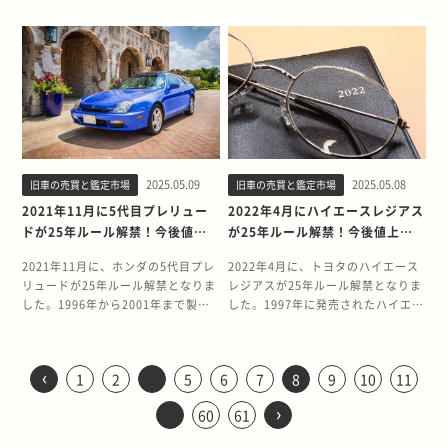
ょう。 なお、以前は「保管場所標章
いう点も多大に考慮されました。事
運転する人が異なる場合、任意保険
考えにくいです。 ただし、ヴィッツ
なり、これらの規制の多くが免除さ
態で輸入することはできません。 し
性能を持ちながら、荷室の広さを確
れた走行性能を両立させた実用的な
リングで発売当時から多くのファン
GT-Rのパワートレインを搭載した
交付申請書」の提出が必要でした
故を修復すると剛性が下がってしま
の契約内容に影響が出ることがあり
には海外市場で注目される要素があ
れます。この例外規定により、右ハ
かし、製造から25年が経過したクル
保したモデルとして、実用性も兼ね
セダンとして日本国内で評価の高い
に愛されてきました。アメリカでの
バージョンも存在し、海外ファンか
が、2025年（令和7年）4月1日から
うため、ボディに直接溶接したロー
ます。 任意保険は、主にクルマを運
ります。まず、トヨタブランドの信
ンドル車である日本車やイギリス車
マは「クラシックカー」としての登
備えた1台です。 そもそも25年ルー
モデルです。特に高い品質と信頼性
人気も高く、25年ルール解禁に伴い
らの注目度が高いモデルです。 本記
不要となっています。クルマに貼り
ルバーが張り巡らされています。
転する人である記名被保険者を基準
頼性の高さです。「日本車は壊れに
をほぼそのままの状態でアメリカに
録が可能となり、右ハンドル車であ
ルとは？ 25年ルールは、アメリカ国
を備えた日本車として、海外からの
中古車相場に変化が生じる可能性が
事では、ステージアの25年ルール解
付ける保管場所標章（ステッカー）
RE雨宮のフルカウルプロを軸にまと
に保険料が算出されます。そのため
くい」という評価は世界共通であ
輸入できるようになるのです。 さら
る日本車もそのままの状態でアメリ
内における自動車の輸入を規制する
注目度も高まっています。 アメリカ
あります。 本記事では、MR-Sの25
禁の背景と、モデルの魅力について
も発行されなくなりました。 手続き
められたエアロパーツは、リアウィ
免許返納した方を記名被保険者のま
り、特にヴィッツのような小型車は
に、25年ルールが適用されるクルマ
カに輸入できるようになります。 さ
法律の特別ルールです。本ルールに
では日本製セダンの人気が高く、特
年ルール解禁に関する詳細と、この
詳しく解説します。これからステー
方法 保管場所届出をする際は、新し
ングが特徴的です。フロントオーバ
まにしておくと、ご家族が運転中に
燃費性能と維持費の安さで海外ユー
は関税や排ガス規制も緩和されるた
らに、関税や排ガス規制も対象外に
より、製造から25年が経過した車輌
に高品質で信頼性の高いトヨタ車へ
クルマの魅力について詳しく解説し
ジアの売却を検討している方は、ぜ
い保管場所がある住所を管轄する警
ーハングの長いFC3Sの特性を考え
事故を起こした際に、運転者と保険
ザーにとって魅力的なモデルです。
め、輸入のハードルが大幅に下がり
なることから、輸入のハードルが大
であれば、一定の安全基準を満たし
の需要は根強いものがあります。そ
ます。売却を検討している方は、ぜ
ひ参考にしてください。 2021年10
察署に必要書類を提出します。引っ
て、できるだけ後方に装着されまし
の内容が一致しないため、十分な補
また、初代ヴィッツの中でも、
ます。 ▼詳しくはこちらアメリカ
幅に下がるのも25年ルールの特徴で
ている場合にアメリカへの輸入が許
のため、2026年12月の25年ルール
ひ参考にしてください。 2024年10
月にステージアが25年ルール解禁！
越しをする前の住所を管轄する警察
た。エアロパーツまで含めて、筑波
償を受けられない可能性がありま
RS（スポーツグレード）やターボ仕
「25年ルール」とは？名車の中古相
す。 このルールにより、2026年1月
可されます。 アメリカでは、原則と
解禁は、アメリカの日本車ファンに
2025.05.09
2025.05.08
旧車の売買と鑑定市場
旧車の売買と鑑定市場
月にMR-Sが25年ルール解禁！ 2024
2021年10月に、日産 ステージアの
署ではない点に注意しましょう。 受
最速を目指して綿密に設計されてい
す。 もし保険契約内容と使用実態が
様などの特別なモデルについては、
場が急騰するしくみ 25年ルール解禁
以降は、2001年1月に製造されたア
して日本車やイギリス車などの右ハ
とって待ち望んだ瞬間だといえるで
年10月、トヨタ MR-Sの25年ルール
25年ルールが解禁されました。ステ
2021年11月に5代目プレリュー
2022年4月にハイエースレジアス
付時間は月曜日から金曜日の午前9
ることがうかがい知れます。 驚異的
合致していない場合は、契約内容の
一定の価格上昇が見込まれる可能性
で2代目イプサムは値上がりする？
レックスがアメリカ市場に正規輸入
ンドル車を輸入できません。しか
しょう。 そもそも25年ルールとは？
が解禁されました。MR-Sは1999年
ージアは1996年から2007年まで製
時〜午後4時までです。土日祝日と
な記録を樹立したFC3Sの実力 FC3S
ドが25年ルール解禁！今後値上
が25年ルール解禁！今後値上が
変更や運転者限定の見直しなど、適
があります。これらのモデルは生産
25年ルールの解禁により、2代目イ
できるようになります。 ▼詳しくは
し、製造から25年が経過したクルマ
25年ルールとは、製造から25年以上
から2007年まで製造された2シータ
造された高性能ステーションワゴン
年末年始は原則として手続きできま
は峠でのイメージはあるものの、あ
がりする？
りする？
切な対応が必要です。 親子間でクル
台数が限られており、スポーツ性能
プサムの中古車価格が上昇する可能
こちらアメリカ「25年ルール」と
であれば、クラシックカーとしての
経過した右ハンドルのクルマをアメ
ーのオープンスポーツカーです。ミ
です。特に初代モデル（C34型）
2021年11月に、ホンダの5代目プレ
2022年4月に、トヨタのハイエース
せん。 受付の開始時間と終了時間は
まりモータースポーツでの活躍の印
マを譲渡する場合の名義変更は3つ
を重視するアメリカの日本車ファン
性はあります。まず、アメリカの日
は？名車の中古相場が急騰するしく
登録が可能となるため、日本車をそ
リカ国内にそのまま輸入できる法律
ッドシップレイアウトと軽量ボディ
は、スポーティさと実用性を兼ね備
リュードが25年ルール解禁となりま
レジアスが25年ルール解禁となりま
警察署によって異なるため、事前に
象はありません。しかし、実はレー
の手続きが必要 免許返納を機に、ク
からの需要が期待できるためです。
本車ファンからの新たな需要が生ま
み 25年ルール解禁でアレックスは値
のまま輸入できるようになります。
の例外にあたる特別ルールのことで
による優れた走行性能を持ちなが
えた個性的なクルマとして、国内外
した。1996年から2001年まで製造
した。1997年に発売されたハイエー
Webサイトで確認しましょう。 警察
スの世界でも、FC3Sの高い実力が
ルマを子どもや親族に譲るケースは
25年ルールが解禁されるヴィッツの
れることで、マーケットが拡大する
上がりする？ 25年ルールの解禁によ
また、関税や排ガス規制も対象外に
す。 アメリカでは、原則として右ハ
ら、手頃な価格設定で若い世代にも
で人気を博しました。 初代ステージ
されたこのスポーティなクーペは、
スレジアスは、広い室内空間と高い
署の窓口に必要書類を提出すると不
証明されています。 風林火山・
少なくありません。親族関係者あっ
魅力 ヴィッツの最大の魅力は、コン
でしょう。特に、日本独自の仕様や
り、アレックスの中古車価格が上昇
なることも25年ルールの特徴です。
ンドル車を輸入できません。つま
手が届きやすい魅力的なスポーツカ
アは、当時のスカイラインと同じプ
独自のデザインと優れた走行性能で
汎用性で多くのファンに支持されて
備がなければ控えが渡され、その日
FC3Sが筑波サーキットで樹立した
ても、クルマを譲渡する際には法的
パクトカーの常識を覆した革新的な
高級グレードのモデルは、アメリカ
する可能性はあります。特に良好な
▼詳しくはこちらアメリカ「25年ル
り、日本車やイギリス車などをその
ーとして多くのファンを獲得しまし
ラットフォームを採用しており、特
多くのファンを魅了してきました。
きたクルマです。25年ルールの解禁
のうちに手続きが完了します。 保管
記録も含めて、レースでの活躍を振
な手続きとして車検証（自動車検査
パッケージングにあります。全長お
では入手困難だったため、コレクタ
状態で保存されている個体や、人気
‹
ール」とは？名車の中古相場が急騰
ままの状態で輸入することが制限さ
た。 特に初期型のZZW30型MR-S
に高性能モデルである「オーテック
1
2
5
6
7
8
9
10
11
アメリカでの輸入規制が解除された
に伴い、このクルマの中古車価格が
場所届出に手数料はかかりません。
り返ってみましょう。 風林火山・
証）、自賠責保険、任意保険の名義
よそ3,600mm、全幅1,660mmとい
ーやJDM（Japan Domestic
グレードであるRS180などは、アメ
するしくみ 25年ルール解禁でアルテ
れているのです。しかし、製造から
は、軽量かつピュアなスポーツカー
バージョン 260RS」は、当時のスカ
ことで、このクルマの中古車相場に
今後上昇する可能性があります。 今
保管場所標章の廃止により、500〜
FC3Sが筑波で残した大記録 風林火
変更が必要です。 車検証の名義変更
うコンパクトなボディサイズであり
›
Market）ファンの間で人気を集める
リカからの需要増加によって価格が
ッツァジータは値上がりする？ 25年
25年が経過したクルマであれば、ク
60
61
としての魅力が詰まっており、世界
イラインGT-Rと同じRB26DETTエ
も変化が生じる可能性があります。
回は、ハイエースレジアスの25年ル
600円程度の発行手数料もかからな
山・FC3Sは、開発の目的だった筑
に必要な書類と注意点 車検証の名義
ながら、室内長およそ1,800mm、
可能性があります。 ただし、値上が
押し上げられるかもしれません。 し
ルールの解禁により、アルテッツァ
ラシックカーとしての登録が可能と
中のスポーツカーファンから注目さ
ンジンを搭載していたことから、
本記事では、25年ルールの解禁とプ
ール解禁の背景と、このモデルの魅
くなりました。 引っ越し時は軽自動
波サーキットのタイムアタックで58
変更（移転登録）は、クルマの公的
室内幅およそ1,400mmという広々
りの程度は、個体の状態やグレー
かし、アレックスはR34 GT-Rやシ