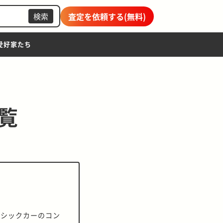
査定を依頼する(無料)
検索
愛好家たち
覧 
ラシックカーのコン