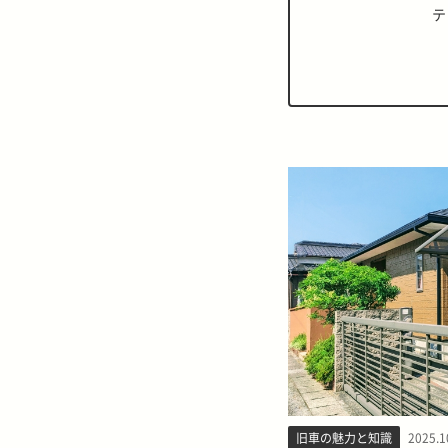
テ
旧車の魅力と知識
2025.1