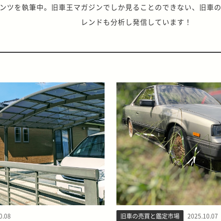
ンツを執筆中。旧車王マガジンでしか見ることのできない、旧車
レンドも分析し発信しています！
0.08
旧車の売買と鑑定市場
2025.10.07