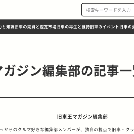
力と知識
旧車の売買と鑑定市場
旧車の再生と維持
旧車のイベント
旧車の
マガジン編集部の記事一
旧車王マガジン編集部
っからのクルマ好きな編集部メンバーが、独自の視点で旧車・ク