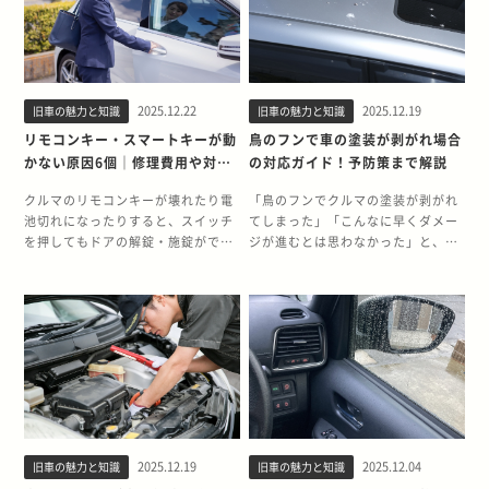
パーツです。特にドアノブのくぼん
として役立てていただければ幸いで
障しにくいがゆえに修理の経験がな
自身のライフスタイルや利用する目
だ部分（ドアカップ）は、ドアを開
す。 【この記事でわかること】・25
く、どのように対応すればよいのか
的に合っているかをよく検討するこ
ける際に爪や指輪が当たりやすく、
年ルールの詳細・25年ルール解禁で
わからないという方も多いのではな
とが大切です。 この記事では、25年
細かなひっかき傷がつきやすい箇所
エキスパートは値上がりするのか・
いでしょうか。 本記事では、25年以
以上にわたって旧車・クラシックカ
といえます。鍵束を持った手でドア
25年ルールが解禁されるエキスパー
上にわたり旧車・クラシックカーを
ーを15,000台以上買い取りしてきた
を開けようとして、鍵の先で傷つけ
トの魅力 2025年1月にエキスパート
2025.12.22
2025.12.19
旧車の魅力と知識
旧車の魅力と知識
15,000台以上買い取ってきた旧車王
旧車王が、ハイブリッド車の特徴や
てしまうケースも珍しくありませ
が25年ルール解禁！ 2025年1月に
が、クルマのミッションが故障した
ガソリン車との違い、メリット・デ
リモコンキー・スマートキーが動
鳥のフンで車の塗装が剥がれ場合
ん。 こうした小さな傷は1つ1つは目
は、日産 エキスパートの25年ルール
際に現れるサインや、AT・MTそれ
メリットなどについて詳しく解説し
かない原因6個｜修理費用や対応
の対応ガイド！予防策まで解説
立たなくても、積み重なることでク
が解禁されます。エキスパートは、
ぞれの故障原因、気になる修理費用
ます。 【この記事でわかること】
方法を解説
ルマ全体の印象を古びさせる原因と
1999年から2006年にかけて販売さ
の目安について詳しく解説します。
・ハイブリッド車の仕組み・種類・
クルマのリモコンキーが壊れたり電
「鳥のフンでクルマの塗装が剥がれ
なります。普段あまり意識しない部
れていた、日産のビジネス向けステ
【この記事でわかること】 ・ミッシ
ガソリン車との違い ・ハイブリッド
池切れになったりすると、スイッチ
てしまった」「こんなに早くダメー
分かもしれませんが、ドアノブはク
ーションワゴン/バンです。当時のア
ョン故障の主なサイン ・AT（オー
車のメリットとデメリット ・自分に
を押してもドアの解錠・施錠ができ
ジが進むとは思わなかった」と、お
ルマの中でも特にデリケートで、
ベニールをベースに開発され、広い
トマチック・トランスミッション）
合ったハイブリッド車を選ぶ際のポ
ません。また、近年増えているスマ
困りではありませんか。鳥のフンを
日々の使用によってダメージが蓄積
荷室と高い積載性、優れた経済性が
の故障原因 ・ミッション故障を防ぐ
イント ハイブリッド車とは ハイブ
ートキーの場合、不具合が生じると
放置すると、わずか数時間で塗装が
しやすいパーツです。 経年劣化や操
特徴でした。 特に、1999年1月に登
ためのメンテナンス ミッションとは
リッド車（HV：Hybrid Vehicle）
エンジンのスタートスイッチを押し
浸食され、最終的には高額な再塗装
作によって折れることもある ドアノ
場した初期モデルのガソリン車
クルマのミッションは、エンジンが
とは、異なる動力源を持つクルマの
てもエンジンが始動しなくなりま
やパネル交換が必要になる可能性が
ブは小さな傷だけでなく、「折れ」
（GK-VW11/VNW11型など）が、
生み出す力をタイヤに伝えるための
ことです。 多くのハイブリッド車に
す。 スマートキーやリモコンキーに
あります。 この記事では、25年以上
や「割れ」といった物理的な破損ト
2025年1月をもって製造から25年を
「変速機」としての役割を担うパー
は、ガソリンで動く内燃機関（エン
不具合が生じたとしても、ドアの解
にわたって旧車・クラシックカーを
ラブルも発生します。近年のクルマ
迎えることになります。また、同年
ツです。エンジンが生み出す回転力
ジン）と電気で駆動するモーターが
錠・施錠やエンジンの始動はできま
15,000台以上買い取りしてきた旧車
のドアノブは、軽量化やデザイン性
中に順次、1999年6月や2000年12月
は、間に入るミッションにより、発
搭載されています。 異なる2つの動
すが、通常よりも手間がかかりま
王が、鳥のフンで塗装が剥がれる原
の観点から樹脂製（プラスチック）
製造のモデルも解禁を迎えます。商
進、加速、巡航、後退といった走行
力源を使い分けることで、ガソリン
す。そのため、キーが反応しなくな
因から、正しい除去方法・修復方
のものが主流です。樹脂は長年にわ
用車としての耐久性の高さは海外で
状況に合わせて最適な力加減に調整
エンジンのみのクルマに比べ燃費や
った原因を考え、必要に応じて修理
法・予防対策までを詳しく解説しま
たって紫外線や雨風にさらされるこ
も評価が高く、25年ルールの解禁
されます。 現在、主流となっている
静寂性が向上し、CO₂の排出も抑え
2025.12.19
2025.12.04
旧車の魅力と知識
旧車の魅力と知識
をするとよいでしょう。 この記事で
す。 【この記事でわかること】 ・
とで、徐々に弾力性を失い硬く脆く
は、実用的な日本車を求めるアメリ
のは自動で変速するAT（オートマチ
られるなどさまざまなメリットがあ