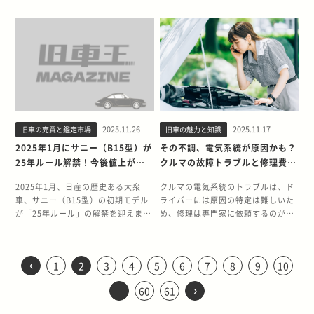
5,000円程度の比較的安価な費用で
する？ 25年ルールの解禁は、日産
すると、警告のためにチェックラン
モーターを駆動させて走行します。
という物理的な鍵が内蔵されていま
せるため、簡単には取り除けませ
してしまう異常燃焼のことを指しま
水たまりができている、シートやマ
デザインと実用性の高さで、日本の
ます。 車両保険を使うと、修理費用
済むことが多いでしょう。 一方で、
エキスパートの中古車価格に影響を
プを点灯させます。 点灯の原因がエ
電気自動車に近い加速や乗り味であ
す。 電池切れや故障などでスマート
ん。 高温時にフンが焼き付き塗装が
す。 通常、エンジンはピストンがシ
ットがしっとりと濡れている場合、
コンパクトカー市場に新しい風を吹
の全額または一部が保険金で賄われ
爪が引っかかるほど深い傷や、塗装
及ぼす可能性が高いといえます。そ
ンジン本体など他のパーツにある場
る点が特徴的です。 パラレル方式
キーが使用できなくなったときは、
変質する 夏の陽射しなどで車体が高
リンダー内の混合気を圧縮し、最適
ドアからの雨漏りかもしれません。
き込んだモデルです。25年ルール解
るため、金銭的な負担を軽減できま
が剥がれて下地が見えてしまってい
の背景には、スポーツカーのような
合も考えられますが、変速時の違和
は、エンジンを主体としてモーター
メカニカルキーでドアの解錠や施錠
温になると、鳥のフンによるダメー
なタイミングで点火プラグが火花を
ここでは、雨漏りの原因と特定する
禁に伴い、アメリカ市場での需要が
す。ただし、基本的に翌年の保険料
る場合は、単に磨くだけでは元に戻
派手さはないものの、日本製の商用
感など他の症状が気になる場合は、
は発進や加速をする際のサポートに
ができます。 メカニカルキーでドア
ジの進行速度が格段に速くなりま
散らすことで、制御された爆発（燃
方法、対処法について解説します。
高まることで、中古車価格にどのよ
は上がるため、車両保険を使うべき
りません。この場合は、傷を埋めて
バン・ワゴンに対する海外からの需
ミッションの修理が必要なサインと
徹するタイプです。ガソリン車から
を解錠する手順は以下のとおりで
す。鳥のフンに含まれる油分は、ク
焼）を起こし、クルマを動かす力を
ドアパッキン（ゴム）の劣化 もっと
うな影響が出るのか、関心が高まっ
かどうかは慎重に判断することが大
再塗装する「板金塗装」という作業
要があるからです。 日本製商用車の
見てよいでしょう。 加速が鈍くな
乗り換えたときの違和感がもっとも
す。 1.スマートキーの側面や裏側
ルマの塗装になじみやすい成分で
生み出しています。 しかし、何らか
も多い原因は、ドアの縁についてい
ています。 日産キューブは、個性的
切です。 この記事では、25年以上に
が必要になります。ドアノブを取り
人気は、その高い耐久性と信頼性に
る・動力が伝わらない アクセルを踏
少ないといわれています。 シリー
にある解除ボタンを押すか、スライ
す。熱で柔らかくなった状態の塗装
の原因で点火プラグが火花を散らす
る帯状のパーツ、ゴムパッキン（ウ
なデザインと使い勝手の良さから中
わたって旧車・クラシックカーを
外して塗装を行うため、最低でも1
あります。エキスパートは、日本の
み込んでもエンジンの回転数だけが
ズ・パラレル複合方式は、エンジン
ドさせてメカニカルキーを取り出す
面にフンが付着すると、油分が塗装
前に混合気が自然発火してしまった
ェザーストリップ）の劣化です。 ウ
古市場での需要が安定しており、状
15,000台以上買い取りしてきた旧車
万円以上の費用が必要です。 また、
厳しいビジネス環境で長期間の使用
上がり、思うようにスピードが出な
とモーターを状況に応じて効率よく
2.キーをドアノブ横の鍵穴（キーシ
に浸透しながら焼き付いてしまいま
り、火炎が燃え広がる速度が異常に
ェザーストリップはドアとボディの
2025.11.26
2025.11.17
旧車の売買と鑑定市場
旧車の魅力と知識
態次第では予想以上の価格がつくケ
王が、保険を使った修理の流れや、
パールやメタリックといった特殊な
に耐える設計がされており、そのタ
い「滑り」と呼ばれる現象は、ミッ
使い分ける仕組みです。たとえば、
リンダー）に差し込んで回す 車種
す。 さらに、フンが塗装面に張り付
速くなったりすると、燃焼室内の圧
すき間を埋め、外からの雨風やほこ
ースもあります。売却を検討する際
保険を使うべきかの判断基準、過失
2025年1月にサニー（B15型）が
その不調、電気系統が原因かも？
塗装色の場合は、費用がさらに上乗
フさが海外市場でも評価されるポイ
ション故障の典型的な症状です。 こ
発進時や低速走行時はモーターのみ
によってはドアの鍵穴がキャップで
いたまま固まってしまうと、シミへ
力が急激に上昇します。その結果、
り、騒音などを防ぐ重要なパーツで
は、キューブの相場や特徴を理解し
割合による費用の違いなどについて
せされる傾向にあります。 ドアノブ
ントです。特に、アウトドアやカス
25年ルール解禁！今後値上がり
クルマの故障トラブルと修理費用
れは、エンジンからの動力がミッシ
を、高速走行時は主にエンジンを利
隠されていることがあります。その
変化します。黒や濃色のクルマは熱
本来発生しない爆発による衝撃波
す。しかし、長年の使用によって硬
た専門店で査定を受け、価値を把握
詳しく解説します。 【この記事でわ
が折れた場合の修理費用目安 ドアノ
タムベース車として、乗用車とは異
する？
を解説
ョン内部でうまく伝達されず、空回
用するなど、2つの動力源の持ち味
場合は、キャップを慎重に取り外し
を吸収しやすく、色変わりが目立ち
が、シリンダー内で「カンカン」
化やひび割れが生じると、密着性が
してから手放すか判断することをお
かること】 ・車両保険の補償内容
2025年1月、日産の歴史ある大衆
クルマの電気系統のトラブルは、ド
ブが完全に折れた場合、ドアノブ本
なる独自のニッチな需要が存在しま
りしている状態を指します。AT・
を活かして走行します。 PHEV（プ
てからメカニカルキーを差し込みま
やすいでしょう。わずか2〜3時間で
「キンキン」といったノッキング音
失われ、ドアから雨水が浸入してし
すすめします。 今回は、25年以上に
・車の修理に車両保険を使う場合の
車、サニー（B15型）の初期モデル
ライバーには原因の特定は難しいた
体をまるごと新しい部品に交換する
す。 しかし、エキスパートは一般的
MTに共通して、内部のクラッチの
ラグインハイブリッド）との違いと
しょう。 スマートキーが反応しない
塗装のクリア層への浸食が始まるた
を発生させるのです。 この異常な衝
まいます。 特定方法 ドアの縁にあ
わたり旧車・クラシックカーを
影響 ・車両保険を使うかどうかの判
が「25年ルール」の解禁を迎えまし
め、修理は専門家に依頼するのが一
必要があります。交換を必要とする
にスポーツカーほどの急激な値上が
摩耗や損傷が主な原因として考えら
共通点 PHEV（プラグインハイブリ
ときのエンジン始動方法 スマートキ
め、炎天下で駐車する際は事前の対
撃は、ピストンやシリンダーといっ
るウェザーストリップを確認。触っ
15,000台以上買い取ってきた旧車王
断のポイント 車両保険とは 車両保
た。サニーは、長きにわたり日本の
般的です。しかし修理費用が高額に
場合の費用は「部品代」と「交換工
りはしないと予想されます。中古車
れます。 この症状を放置すると、動
ッド車）は、エンジンとモーターを
ーが電池切れや電波干渉などで反応
策が必要です。 放置時間が長いほど
たエンジン内部の精密な部品に大き
て硬くなっていたり、ひび割れてい
が、キューブの25年ルール解禁の背
険とは、自身のクルマが交通事故や
モータリゼーションを支え、高い信
なる不安を感じている方も多いので
賃」の合計で決まります。 一般的な
価格は、最終的には需要と供給のバ
力を完全に伝えられずに走行不能に
動力源としている点でハイブリッド
しない場合、本体をエンジンのスタ
ダメージが深刻化する 鳥のフンによ
なダメージを与える恐れがありま
たりすると劣化のサイン 対処法 劣
景と、初代モデルの魅力について解
自然災害などで負った損害を補償す
頼性と経済性で知られるモデルで
はないでしょうか。 本記事では、25
国産車であれば、部品代と工賃を合
ランス、そして個々の車輌の状態
陥る危険性があるため、早急なミッ
車と共通しています。 一方、PHEV
ートスイッチに近づけて押すことで
る塗装へのダメージは、時間の経過
‹
す。軽度なうちは走行性能の低下で
化を防ぐ方法：ウェザーストリップ
説します。個性的なデザインを持つ
る保険のことです。以下のようなケ
1
2
3
4
5
6
7
8
9
10
す。25年ルール解禁に伴い、アメリ
年以上にわたり旧車・クラシックカ
わせて2万円前後が修理費用の相場
（走行距離、錆の有無、メンテナン
ションの点検・修理が必要です。 変
は外部充電に対応しており、自宅の
エンジンを始動できます。AT車の操
とともに段階的に深刻化していきま
済みますが、重度のノッキングを放
の保護材を塗布する 軽いひび割れが
日本のコンパクトカーは、海外で独
ースで保険金が支払われます。 ・契
カ市場での需要が高まることで、中
ーを15,000台以上買い取ってきた旧
です。しかし、輸入車や一部の高級
ス状況）に大きく左右されます。非
速ショックや異音・振動が発生する
コンセントや充電スタンドなどにあ
›
作手順は以下のとおりです。 ・シ
す。状態によって対処方法が変わる
置し続けると、エンジン内部の物理
ある：ウェザーストリップの補修材
60
61
自の人気を持つ可能性があり、今後
約車両が他のクルマと衝突・接触し
古車価格にどのような影響が出るの
車王が、クルマの電気系統でよくあ
車、あるいはスマートキーなどの電
常に状態が良く、特に稀少なディー
変速時に大きな衝撃や異音が発生す
る充電ケーブルをクルマに直接つな
フトレバーが「P」（パーキング）
ため、下表を参考にしてください。
的な破損を招きかねないため、決し
でひび割れをふさぐ 劣化が進んでい
の動向を予測する参考情報として役
た※1 ・契約車両が自転車や歩行者
か、関心が高まっています。 日産サ
る故障トラブルについて、症状別に
子部品が内蔵された高機能なドアノ
ゼルエンジンモデルなどは、海外か
る場合、ミッション内部が損傷して
いでバッテリーに電気を貯めること
の位置にあることを確認する ・ブレ
ダメージの進行度 状態 対処方法 シ