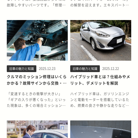
故障しやすいパーツです。「修理に
の解禁を迎えます。エキスパート
は一体どれくらいの費用がかかるの
は、高い実用性と耐久性からビジネ
だろう？」「もしかして自分で直せ
スの現場で広く活躍したモデルで
るのでは？」と、不安や疑問を感じ
す。25年ルール解禁に伴い、アメリ
ている方も少なくないはずです。 本
カ市場での需要が高まることで、中
記事では、25年以上にわたり旧車・
古車価格にどのような影響が出るの
クラシックカーを15,000台以上買い
か、関心が高まっています。 日産エ
取ってきた旧車王が、クルマのドア
キスパートは、年式や使用状況によ
ノブが壊れる原因から、傷や破損の
って評価が大きく変わるものの、状
状態に応じた修理方法、そして気に
態の良い個体は「希少性」や「実用
なる費用相場まで、詳しく解説しま
価値」が評価され、想定以上の価格
2025.12.23
2025.12.22
旧車の魅力と知識
旧車の魅力と知識
す。 【この記事でわかること】 ・
がつくケースもあります。売却を検
クルマのドアノブが壊れる・傷がつ
討する際は、商用車や旧車の査定に
クルマのミッション修理はいくら
ハイブリッド車とは？仕組みやメ
く理由 ・クルマのドアノブの修理費
慣れた専門業者へ相談し、正確な価
かかる？故障サインから交換・乗
リット、デメリットを解説
用の目安 ・クルマのドアノブの修理
値を把握したうえで判断すると安心
り換えの判断基準までプロが解説
方法・依頼先 クルマのドアノブが壊
です。 今回は、25年以上にわたり旧
「変速するときの衝撃が大きい」
ハイブリッド車は、ガソリンエンジ
れる・傷がつく理由 頻繁に使用する
車・クラシックカーを15,000台以上
「ギアの入りが悪くなった」といっ
ンと電動モーターを搭載しているた
ドアノブは、なぜ壊れたり傷ついた
買い取ってきた旧車王が、エキスパ
た現象は、多くの場合ミッション
め、燃費の良さや静かな走りなどさ
りしてしまうのでしょうか。ここで
ートの25年ルール解禁の背景とモデ
（トランスミッション）のトラブル
まざまな魅力があります。 一方で、
は、ドアノブに不具合が生じる主な
ルの魅力について解説します。特
が原因です。 ミッションは比較的故
車輌本体価格が高くバッテリーの交
理由を見ていきましょう。 ドアノブ
に、高い耐久性を持つ日本製の商用
障の頻度こそ少ないものの、故障時
換費用がかかるなどのデメリットも
は日常的に傷つきやすいパーツ ドア
バンは、海外で独自の需要があるた
の影響は大きく、早急な修理や交換
あります。ハイブリッド車の購入を
ノブは乗り降りの際に必ず接触する
め、今後の動向を予測する参考情報
が求められるパーツです。しかし故
検討する際は、特徴をよく理解し、