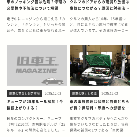
は、25年以上にわたって旧車・クラ
鳥のフンで車の塗装が剥がれる原因
車のノッキング音は危険？修理の
クルマのドアからの雨漏り放置は
なる性質を持ちます。 そのため、い
カの市場にとって注目すべき瞬間と
ック・トランスミッション）です
ります。 また、減速時にモーターを
シックカーを15,000台以上買い取り
・鳥のフンが付着した時の正しい除
必要性や予防法について解説
事故につながる？原因と対処法を
つも通りにドアノブを引いたつもり
なるでしょう。 そもそも25年ルール
が、自分でギアを選択するMT（マ
発電機として活用し、バッテリーを
してきた旧車王が、スマートキー
去方法 ・鳥のフン被害を防ぐための
解説
が、突然音を立てて折れてしまうこ
とは？ 25年ルールとは、アメリカ合
ニュアル・トランスミッション）
充電することも可能です。 ガソリン
（リモコンキー）が反応しない原因
予防対策 鳥のフンで車の塗装が剥が
走行中にエンジンから聞こえる「カ
クルマの購入から10年、15年経つ
とがあります。また、冬場の寒い日
衆国において、製造から25年を経過
も、クルマを操る楽しさから根強い
車との違い ハイブリッド車とガソリ
と対処法、修理や交換にかかる費用
れる原因 鳥のフンによって塗装が剥
ンカン」「キンキン」といった金属
と、目に見えない部分で確実に劣化
にドアが凍結しているのに気づか
したクルマに対して、自動車安全基
人気があります。どちらのタイプで
ン車の主な違いは「動力源」です。
などについて詳しく解説します。
がれてしまうのは、強力な酸性・ア
音や、異音とともに車が揺れる現象
が進んでいます。その兆候の一つ
ず、力まかせにドアノブを引いた結
準や排ガス規制が大幅に緩和され、
あれ、ミッションはクルマが走行す
ガソリン車はエンジンが常に動力源
【この記事でわかること】 ・スマー
ルカリ成分と高温環境が主な原因で
は「ノッキング」と呼ばれます。 ノ
が、ドアからの「雨漏り」です。 ど
果、破損につながるケースも少なく
輸入が許可される特別な制度です。
るうえで絶対に欠かせない精密で重
となるのに対し、ハイブリッド車は
トキー（リモコンキー）が壊れたと
す。わずか2〜3時間で塗装へのダメ
ッキングはエンジンが発する危険信
れほど丁寧に乗っていても、パーツ
ありません。 クルマのドアノブ修理
アメリカでは、自国の安全基準を満
要な部品です。 ミッション故障の主
状況に応じて電動モーターを使って
きにできること ・スマートキーが反
ージが始まり、放置すると段階的に
号のひとつです。放置が続くとエン
の経年劣化や微妙な歪みなど、ちょ
の費用相場 ドアノブに不具合が見つ
たさない右ハンドル車や一部の日本
なサイン 精密な部品の集合体である
走行します。 発進や加速の際にモー
応しない原因と確認ポイント ・スマ
深刻化してしまいます。鳥のフンで
ジンの故障を招き、走行不能に陥る
っとした要因で雨漏りは発生しま
かったときに気になるのは、「修理
車などの輸入が厳しく制限されてい
ミッションは多くの場合、不具合が
ターが作動をすることにより、ハイ
ートキーが壊れないための予防策 ス
車の塗装が剥がれる原因について解
危険性があります。 本記事では、25
す。放置すれば重大なトラブルや事
にいくらかかるのか」という費用面
ます。 しかし、この25年ルールのお
発生する前に何らかのサインを発し
ブリッド車はガソリン車よりも燃費
マートキー（リモコンキー）が壊れ
説します。 鳥のフンに含まれる酸や
年以上にわたり旧車・クラシックカ
故につながる可能性もあり、異変を
でしょう。修理費用は、傷の深さや
かげで、当時の規制をクリアできな
ます。もし1つでも愛車の挙動に心
が良くなるため、燃料費が比較的安
たときにできること リモコンキーの
アルカリ成分の影響 鳥のフンには消
ーを15,000台以上買い取ってきた旧
感じた時点で早めに対処することが
破損の程度、そして依頼する業者に
かったエキスパートのような日本国
当たりがある場合は、重大なトラブ
価です。 一方、ガソリン車はハイブ
スイッチを押しても反応しない場合
化液の残留物として、尿酸・タンパ
車王が、ノッキングの基本的な知識
大切です。 この記事では、25年以上
よって大きく変動します。ここで
内専売の商用車も、製造から25年が
ルに発展する前に、専門家による点
リッド車よりも車体構造がシンプル
は、ドアに鍵を差し込むことで開け
ク質・油分・ナトリウム・アンモニ
からご自身でできる改善策、専門家
にわたり旧車・クラシックカーを
は、症状別に見た修理費用の相場を
経てば、正式にアメリカへ輸入でき
検を検討しましょう。 エンジンチェ
な分、車輌本体や整備費用、修理費
閉めができます。 一方、スマートキ
アなどが含まれており、強力な酸性
へ修理を依頼した場合の費用まで詳
15,000台以上買い取ってきた旧車王
解説します。 傷のみの場合の修理費
るようになります。この制度の目的
ックランプが点灯する エンジンチェ
用などが安い傾向にあります。 ハイ
ーについても、本体に不具合が生じ
またはアルカリ性を示します。クル
2025.12.03
2025.12.02
旧車の売買と鑑定市場
旧車の魅力と知識
しく解説します。 【この記事でわか
が、クルマのドアから雨漏りする原
用目安 ドアノブの表面についた傷の
は、古いクルマを「クラシックカ
ックランプの点灯は、ミッションに
ブリッド車の種類 ハイブリッド車に
たときでもドアの解錠・施錠やエン
マの塗装は、強力な酸性またはアル
ること】 ・ノッキングの症状と原因
因と対処法を詳しく解説します。
キューブが25年ルール解禁！今
車の事故修理は保険と自費どちら
修理費用は、傷の深さによって決ま
ー」または「歴史的価値のある車
異常が発生している可能性を示すサ
は、仕組みの違いによって以下の3
ジンの始動ができるよう設計されて
カリ性のどちらに傾いても塗装を侵
・ノッキングの予防・改善方法 ・ノ
【この記事でわかること】 ・車のド
後値上がりする？
が得？保険料・等級への影響を解
る傾向があります。爪で引っかいた
輌」として扱い、文化財として保護
インの1つです。クルマに搭載され
種類があります。 ・シリーズ方式
います。 以下では、スマートキーが
食します。 化学反応によって塗装表
ッキングの修理費用の目安 エンジン
アから雨漏りする原因と対処法 ・車
説
程度の浅い傷であれば、コンパウン
することにあります。この特例が、
ているECU（エンジン・コントロー
・パラレル方式 ・シリーズ・パラレ
反応しなくなったときの対処方法に
面にシミになり、さらに進行すると
のノッキングとは？ ノッキングと
のドアの雨漏りを放置すると起こる
日産のコンパクトカー、キューブ
事故でクルマのボディがへこんだり
ドと呼ばれる研磨剤で磨くことで目
日本の中古車市場の価格変動に大き
ル・ユニット）は、エンジンだけで
ル複合方式（スプリット方式） シリ
ついて詳しく解説します。 メカニカ
塗装の剥がれる原因のタンパク質へ
は、エンジンの燃焼室内で、ガソリ
トラブル ・車のドア以外の雨漏りの
（初代Z10型）の初期モデルが「25
傷がついたりなどしたときは、任意
立たなくできます。この作業を業者
な影響を与える主要因です。 25年ル
なくミッションの電子制御も監視し
ーズ方式は、エンジンで発電した電
ルキーを使う スマートキーの本体に
変化します。タンパク質は接着剤の
ンと空気の混合気が「意図しないタ
パターン 車のドアから雨漏りする
年ルール」の解禁を迎えました。初
保険の補償の1つである「車両保
に依頼した場合には、5,000円～1万
ール解禁でエキスパートは値上がり
ており、異常な数値や不具合を検知
力をバッテリーに蓄え、その電力で
は、非常時に備えてメカニカルキー
ような役割でフンを塗装面に密着さ
イミング」や「不適切な形」で燃焼
原因と対処法 運転席の足元に小さな
代キューブは、そのユニークな箱型
険」を使って修理できる場合があり