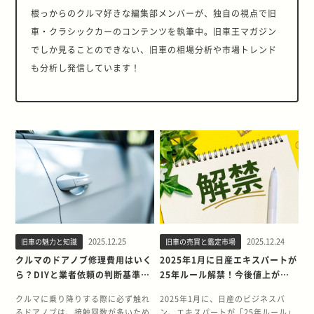
根っからのクルマ好きな編集部メンバーが、独自の視点で旧
車・クラシックカーのコンテンツを執筆中。旧車王マガジン
でしか見ることのできない、旧車の相場分析や市場トレンド
も分析し発信しています！
2025.12.25
2025.12.24
旧車の魅力と知識
旧車の売買と鑑定市場
クルマのドアノブ修理費用はいく
2025年1月に日産エキスパートが
ら？DIYと業者依頼の判断基準を
25年ルール解禁！今後値上がり
症状別に徹底解説
する？
クルマに乗り降りする際に必ず触れ
2025年1月に、日産のビジネスバ
るドアノブは、接触回数が多いため
ン、エキスパートが「25年ルール」