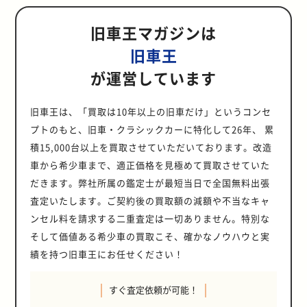
て軽視できない現象といえるでしょ
る：ウェザーストリップ自体を交換
立てていただければ幸いです。 【こ
と衝突・接触した ・契約車両が盗難
ニーは、年式が古くても状態の良い
考えられる原因と対処法、気になる
ブの場合は、部品代だけで数万円に
らの引き合いにより価格が上昇する
いる可能性があります。ATでは変速
が可能です。 また、PHEVのほうが
ーキペダルを踏み込む ・スマートキ
ミ タンパク質が塗装面に密着し、表
う。 ノッキングの種類と原因 「ノ
する 雨漏りが酷いときはウェザース
の記事でわかること】 ・25年ルール
された ・契約車両がいたずら・落書
個体は評価されやすく、想定以上の
修理費用の目安をわかりやすく解説
のぼることもあります。 その結果、
可能性が高いでしょう。 25年ルール
を制御しているソレノイドバルブや
バッテリーのみで走行できる距離が
ー本体をエンジンスタートスイッチ
面がシミになる 専用のクリーナーで
旧車王マガジンは
ッキング」と一言でいっても、その
トリップを交換しましょう。交換は
の詳細・25年ルール解禁でキューブ
きされた ・契約車両が電柱やガード
価格で取引されるケースもありま
します。この記事を読めば、ご自身
全体の修理費用が5万円以上になる
が解禁されるエキスパートの魅力 25
バルブボディ、MTではスムーズな
長いため、ガソリンの使用量をさら
に直接接触させる ・ブレーキペダル
取り除ける 白色に変色 塗装面にフ
発生メカニズムや深刻度によってい
DIYでも可能ですが、車種専用形状
は値上がりするのか・25年ルールが
レールに衝突した ・契約車両が台風
す。売却前には、サニーの特性や相
のクルマに起きている不調の原因に
ケースも考えられるでしょう。 傷や
年ルールが解禁されるエキスパート
ギアチェンジを助けるシンクロメッ
に減らせます。近場への移動であれ
旧車王
を踏んだまま再度スタートスイッチ
ンの成分が侵食し、白く変色する ・
くつかの種類に分類されます。ここ
のため、サイズ違いによるズレに気
解禁されるキューブ（Z10型）の魅
や洪水の被害に遭った など ※1：
場を理解した専門業者で査定を受
見当をつけ、安心して専門工場に相
破損の状態別の修理方法 ドアノブの
の魅力は、何といってもその実用性
シュ機構の摩耗・損傷が考えられま
ば、電気自動車のように使用するこ
を押す ・エンジンが始動する エン
専用クリーナーで取り除く ・コンパ
では、代表的な4種類のノッキング
をつけてください。 確実に直して雨
力 キューブが25年ルール解禁！ 日
原則として相手の車とその運転者ま
け、価値を確認してから判断すると
談できるようになるでしょう。 【こ
が運営しています
修理には、浅い傷から塗装が必要な
の高さと耐久性に集約されます。エ
す。 これらの症状は、ミッションの
ともできます。 ハイブリッド車のメ
ジンスタートスイッチに接触させた
ウンドで塗装面を磨く クレーター
について、それぞれの原因と現象を
漏りを防ぐためには、ディーラーや
産 キューブ（初代Z10型）の初期モ
たは所有者が確認できる場合のみ 交
安心です。 今回は、25年以上にわた
の記事でわかること】 ・クルマの電
深い傷、そして交換が必須となる破
キスパートは、ビジネスシーンでの
修理が避けられない状態であること
リット ハイブリッド車には以下のよ
スマートキーを車輌側が認識する
フンが乾燥して縮み、塗装面が凹む
説明します。 カーノック・低速ノッ
整備工場への相談・依頼をおすすめ
デルが25年ルールの解禁を迎えま
通事故だけでなく、台風や洪水とい
り旧車・クラシックカーを15,000台
気系統のトラブルの種類 ・それぞれ
損まで、状態に応じた適切な対処法
利用を前提として開発されており、
を示しています。そのまま乗り続け
うなメリットがあります。 燃費が良
と、スイッチのインジケーターラン
板金塗装に依頼して再塗装 塗装の剥
キング もっとも多く発生するノッキ
します。 ドアの歪みや建付け不良、
す。キューブは、1998年2月から
った自然災害（地震・噴火・津波を
以上買い取ってきた旧車王が、サニ
の原因と対処法 ・電装系の修理費用
旧車王は、「買取は10年以上の旧車だけ」というコンセ
が存在します。ここでは、それぞれ
広々とした荷室空間と使い勝手の良
るとダメージが拡大する恐れがある
く、ガソリン代を節約できる ハイブ
プが点灯・点滅したり、警報音が鳴
がれ・錆び ボディが腐食し、塗装の
ングの種類が低速ノッキング、通称
部品損傷によるズレ クルマのドアに
2002年10月まで販売されていた、
除く）や火災、盗難、当て逃げなど
ーの25年ルール解禁の背景と、B15
の目安 クルマのバッテリーのトラブ
のケースにおける具体的な修理方法
い積載能力が最大の特長です。 フラ
ため、早急な点検が望まれます。 オ
リッド車は、ガソリンエンジンと電
プトのもと、旧車・クラシックカーに特化して26年、 累
ったりすることがあります。 車種に
剥がれ・錆びが発生する ・再塗装
「カーノック」です。ゆっくりとア
ズレが生じ、すき間ができて雨水が
日産のコンパクトカーです。当時の
による損害も補償対象とすることが
型モデルの魅力について解説しま
ル バッテリーの不調は、電気系統の
の流れを解説します。 ドアノブに浅
ットで広いラゲッジスペースは、大
イル漏れや焦げたような異臭がする
気モーターを使い分けて走行しま
よっては、ステアリングの位置が指
・状態が悪い場合はパネル交換 対処
クセルを踏み込むときや、低いエン
入り込むことがあります。ズレが生
積15,000台以上を買取させていただいております。改造
マーチをベースに開発され、その名
可能です。 任意保険の基本的な補償
す。特に、世界的に評価の高い日本
中でも代表的なトラブルのひとつで
い傷がついたときの対処法 表面のク
量の荷物はもちろん、車中泊やアウ
クルマの停車場所にできた赤色や褐
す。 発進するときや低速走行をする
定されていることがあります。 スマ
が早ければ早いほど、クルマのダメ
ジン回転数で走行するときに「カラ
じる原因は下記のとおりです。 ・衝
の通り「箱」をモチーフにしたデザ
である対人賠償保険や対物賠償保険
の大衆車セダンは、海外で独自の人
す。エンジン始動に必要なバッテリ
リア層についたごく浅いひっかき傷
トドアを楽しむためのカスタムベー
車から希少車まで、適正価格を見極めて買取させていた
色のオイル染みや、走行中に発生す
ときなど、ガソリンを多く使いがち
ートキーが使用できなくなったとき
ージは最小限におさえられます。 鳥
カラ」「カリカリ」といった軽い音
突事故などによるドアやフレームの
インと、広い室内空間が大きな特徴
は、事故相手に与えた損害に対する
気を持つ可能性があり、今後の動向
ーにトラブルが起きると、クルマを
であれば、DIYでの修復も十分に可
ス車としても非常に優秀です。ま
る焦げたような甘い匂いは、ミッシ
な場面でモーターがサポートするた
でも冷静に対応できるよう、事前に
のフンが付着した時の正しい除去方
だきます。弊社所属の鑑定士が最短当日で全国無料出張
が発生するのが特徴です。 多くは運
歪み ・もともと、あるいは修理後の
でした。 今回解禁を迎えたのは、
補償であるのに対し、車両保険は自
を予測する参考情報として役立てて
動かすことすらできなくなってしま
能です。その主な方法が、コンパウ
た、当時の日産の技術を投入したエ
ョンオイルが漏れているサインで
め、燃料消費を抑えられます。 走行
クルマの取扱説明書で緊急時のエン
法 鳥のフンを発見したら、できる限
転手の操作ミスにより発生する揺れ
建付け不良 ・ヒンジなどのパーツの
1999年4月製造の「プレミアム」
分のクルマへの補償である点が異な
査定いたします。ご契約後の買取額の減額や不当なキャ
いただければ幸いです。 【この記事
います。ここでは、バッテリー周り
ンドを使った磨き作業です。 コンパ
ンジンは、ガソリン車の「QG18DE
す。オイル漏れの状態はミッション
環境・運転スタイル・車種により異
ジン始動の手順や注意点などを確認
り早く取り除けば塗装へのダメージ
を指しますが、劣化したマウントが
経年劣化や損傷、緩み ドアの開閉が
（GF-Z10型）などの初期モデル
ります。 クルマの損害が大きく修理
でわかること】・25年ルールの詳
で起こりがちなトラブルの原因と、
ウンドは微細な粒子で塗装表面をわ
型」やディーゼル車の「YD22DD
ンセル料を請求する二重査定は一切ありません。特別な
に致命的なダメージを与え、焼き付
なりますが、ガソリン車と比較して
しておきましょう。 警報音が鳴った
を防げます。除去の際にもっとも重
衝撃を吸収できなくなった場合の揺
スムーズにできない、閉まりにくい
で、2024年4月をもって製造から25
が難しい場合は、受け取った保険金
細・25年ルール解禁でサニーは値上
その対応方法について詳しく見てい
ずかに削り、傷を目立たなくする研
型」ともに、燃費性能と低回転域で
きや火災につながる恐れがあるた
低燃費な傾向にあるため、燃料代を
場合の対処法 メカニカルキーを使っ
要なのは、絶対に擦り取らないこと
そして価値ある希少車の買取こそ、確かなノウハウと実
れもカーノックに分類されます。 デ
と感じる際、ドアがズレているかも
年が経過するため、25年ルールの特
を買い替え費用に充てることもでき
がりするのか・25年ルールが解禁さ
きましょう。 考えられる原因 バッ
磨剤です。 ドアノブ周りの砂やホコ
のトルクを重視しており、タフな走
め、ただちに修理工場で点検を受け
安く済ませることが可能です。 税金
てドアを解錠すると警報音が鳴る場
です。フンには消化しきれなかった
トネーション（Detonation） デト
しれません。 特定方法 ドア本体の
例適用となります。また、同年中に
ます。 車両保険の補償内容 車両保
れるサニー（B15型）の魅力 2025年
績を持つ旧車王にお任せください！
テリートラブルの最も一般的な原因
リを水洗いで綺麗に落とし、水分を
行に耐える設計が施されています。
るべきでしょう。 AT（オートマチ
や自動車重量税で優遇措置がある 多
合があります。これは、セキュリテ
固形物が混ざっている可能性があ
ネーションは、高温・高負荷の状態
歪みや建付け、ヒンジ（蝶番の部
順次、1999年11月や12月製造のモ
険の補償内容は、一般型（フルカバ
1月にサニーが25年ルール解禁！
は、バッテリー自体の寿命や劣化に
完全に拭き取ります。次に、柔らか
さらに、乗り心地を犠牲にしないワ
ック・トランスミッション）の故障
くのハイブリッド車は、環境性能が
ィシステムがスマートキー以外の方
り、擦ると塗装面にキズをつける恐
で発生しやすいノッキングです。点
分）の損傷などを目視で確認。実際
デルも解禁されました。その可愛ら
ータイプ）とエコノミー型（限定タ
2025年1月に日産 サニー（9代目・
よる蓄電能力の低下、いわゆる「バ
いマイクロファイバークロスなどに
ゴンとしての側面も持っているた
原因 複雑な構造を持つATは、さま
一定基準をクリアしているクルマを
法による解錠を異常と検知するため
れがあります。正しい除去方法につ
火プラグによって正常に始まった燃
にドアを開閉してみて、閉めた際に
すぐ査定依頼が可能！
しく個性的なスタイルと実用性は、
イプ）で異なります。各タイプの一
B15型）の初期モデルが25年ルール
ッテリー上がり」です。室内灯やヘ
少量のコンパウンドをつけ、傷の部
め、単なる商用車ではなく、多様な
ざまな要因で故障に至ります。ここ
対象とした減税制度により、税負担
です。 警報音が鳴ったときは、慌て
いて詳しくみていきましょう。 付着
焼の火炎が燃え広がる過程で、まだ
「浮き」や「引っかかり」がある際
アメリカの日本車ファン、特にユニ
般的な補償範囲は以下のとおりで
の解禁を迎えました。サニーは、
ッドライトの消し忘れといった単純
分を優しく円を描くように磨いてい
用途に使える「マルチパーパスビー