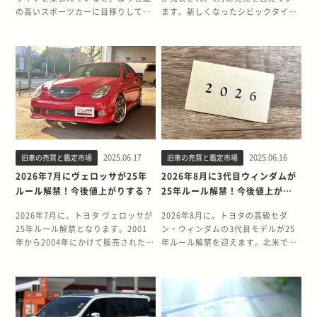
の高いスポーツカーに目移りしてし
ます。新しくなったシビックタイプ
まう方も多いでしょう。そんなとき
Rは、これまでのモデル以上にワイ
に気になるのが、ロードスターのリ
ド＆ローを強調し、走りへの期待感
セールバリュー。そこでこの記事で
が自然と高まるクルマに仕上がって
は、NDロードスターのリセールに
います。現オーナーとしては「今乗
ついて最新の動向をお伝えします。
ってるFK8のリセールバリューって
さらに高いリセールを出すためのポ
どのくらい？」と気になるところで
イントも紹介していますので、ぜひ
しょう。そこでこの記事では、シビ
最後までご覧ください。 NDロード
ックタイプRの歴史を振り返りなが
スターとは NDロードスターは、マ
ら、FK8のリセール動向と、査定を
ツダが世界に誇るオープン2シータ
有利にするためのポイントを解説し
2025.06.17
2025.06.16
旧車の売買と鑑定市場
旧車の売買と鑑定市場
ーのスポーツカーです。人馬一体を
ます。ぜひ最後までご覧ください。
表現したモデルとして、多くのクル
シビックタイプRとは 1997年に発
2026年7月にヴェロッサが25年
2026年8月に3代目ウィンダムが
マ好きから支持されています。その
売されたホンダを代表するFF方式の
ルール解禁！今後値上がりする？
25年ルール解禁！今後値上がり
人気は国内だけではなく、世界で一
スポーツカーです。20年以上の歴史
する？
番売れているライトウェイトオープ
を積み重ねたシビックタイプRの歴
2026年7月に、トヨタ ヴェロッサが
2026年8月に、トヨタの高級セダ
ンスポーツとして海外からも高い評
史と特徴をご紹介します。 歴史 初
25年ルール解禁となります。2001
ン・ウィンダムの3代目モデルが25
価を獲得しています。車両重量が
代シビックタイプR（EK9型・1997
年から2004年にかけて販売されたス
年ルール解禁を迎えます。北米では
990〜1,060kgと軽自動車並に軽量
年発売）は、NSX-R、インテグラタ
ポーツセダンであるヴェロッサは、
「レクサスES」として販売され、高
なため、どんな道でも軽快に楽しく
イプRに続くモデルとして登場しま
25年ルールの解禁に伴い中古車価格
い評価を得た3代目ウィンダムは、
駆け抜けられるのが大きな魅力で
した。基本的なエンジンはシビック
が注目される可能性があります。 今
日本国内では知る人ぞ知る上質なプ
す。 1989年の登場依頼から30年以
と同じながら、最高出力185馬力を
回は、ヴェロッサの25年ルール解禁
レミアムセダンとして位置づけられ
上の歴史を誇るロードスターは、リ
8,200回転で発生する高出力設定
の背景と、モデルの魅力について解
ていました。25年ルール解禁によ