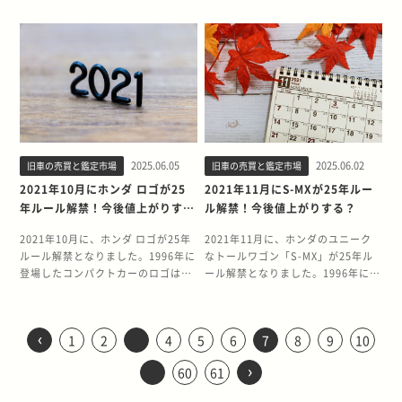
装備されており、所有満足度を高め
Rのための設計をシビックに応用す
なクルマです。現在市場に流通して
ンGT-Rやランサーエボリューショ
急騰するしくみ 25年ルール解禁でス
イギリス車などをそのまま輸入する
ザインと先進技術を搭載していまし
ツインターボエンジンを搭載し、最
ュなデザインで注目を集めたモデル
たランエボⅣは、発売当時から圧倒
てくれます。ロードスターを味わい
る、従来の流れと逆行した開発経路
いる個体数が限られているため、コ
ンのように劇的に価格が高騰するこ
テップワゴンは値上がりする？ 25年
ことができないのです。しかし、製
た。特に海外のクルマ愛好家から
高出力280psを発生する高性能モデ
です。25年ルールの解禁に伴い、海
的な走行性能で多くのファンを魅了
尽くしたいユーザーに人気のグレー
を辿った一台です。リアサスペンシ
ンディションのよい個体においては
とはないかもしれません。また、中
ルール解禁により、ステップワゴン
造から25年が経過したクルマであれ
は、日本の高級車文化を象徴するモ
ルとして話題を集めました。当時と
外での需要増加により中古車価格に
してきました。25年ルール解禁によ
ドです。 高額査定が狙えるオプショ
ョンがマルチリンク式になり、進化
一定の需要が見込まれるでしょう。
古車価格は需要と供給のバランス、
の中古車価格は変動する可能性があ
ば、クラシックカーとして登録する
デルとして高い評価を受けており、
しては珍しいスポーツワゴンという
影響が出る可能性があります。 今
り、アメリカ市場での需要増加が予
ン ここからは、査定を有利にするた
したレブマッチシステムと相まっ
また、トヨタのスポーツセダンとし
個体の状態、装備内容などによって
りますが、スポーツカーのような劇
ことが可能となるため、右ハンドル
25年ルールの解禁を心待ちにしてい
ジャンルを確立し、実用性とスポー
回は、8代目ギャランの25年ルール
想され、国内の中古車価格にも大き
めのオプション3選をお伝えしま
て、2017年にニュルブルクリンクサ
て洗練されたデザインと優れた走行
決まります。そのため、すべての3
的な高騰にはならないでしょう。 ス
車である日本車やイギリス車をその
た方も多いでしょう。 そもそも25年
ツ性能を両立した画期的なクルマと
解禁の背景と、モデルの魅力につい
な影響を与える可能性があります。
す。 Boseサウンドシステム ロード
ーキットのFF最速の座を奪い返しま
性能を兼ね備えているため、アメリ
代目ウィンダムが必ず値上がりする
テップワゴンはファミリーカーとし
まま輸入できるようになります。 ア
ルールとは？ 25年ルールは、製造か
して評価されています。 アメリカで
て詳しく解説します。旧車愛好家の
今回は、ランエボⅣの25年ルール解
スターに専用設計された合計9個の
した。イギリスのカーオブザイヤー
カの日本車愛好家の注目を集める可
とは言い難い状況です。 25年ルール
て実用性重視で開発されており、コ
メリカでは日本車の人気が高く、ゲ
ら25年以上経過した右ハンドルのク
は、このような実用的でありながら
方や売却を検討されている方は、ぜ
禁の背景と、今後の価格動向につい
スピーカーが、オープンスポーツカ
に選ばれたことも影響し、歴代のタ
能性があります。 一方で、スカイラ
が解禁される3代目ウィンダムの魅
レクター性やスポーツ性を求める層
ーム「GRAN TURISMOⓇ THE
ルマをアメリカ国内にそのまま輸入
高性能なワゴンモデルへの関心が高
ひ参考にしてください。 2021年8月
て詳しく解説します。 2021年8月に
ーでありながら豊かなサウンドを可
イプR史上最高の47,200台を販売し
インGT-Rやランサーエボリューシ
力 3代目ウィンダムの最大の魅力
よりも、実用性を重視するユーザー
REAL DRIVING SIMULATOR」や映
できる法律の例外にあたる特別ルー
く、25年ルール解禁を待ち望んでい
2025.06.05
2025.06.02
旧車の売買と鑑定市場
旧車の売買と鑑定市場
に8代目ギャランが25年ルール解
ランサーエボリューションⅣが25年
能にしています。さらにロードスタ
ています。 7代目シビックタイプ
ョンといった有名スポーツカーと比
は、トヨタが誇る上質な乗り心地と
から支持されやすいクルマです。ア
画「ワイルド・スピード」などの影
ルです。 アメリカでは、原則として
たファンも多いと考えられます。レ
禁！ 2021年8月に、8代目ギャラン
ルール解禁！ 1996年8月に発売され
2021年10月にホンダ ロゴが25
2021年11月にS-MXが25年ルー
ーのソフトトップ開閉を自動認識
R（FL5型・2022年発売予定）は、
較すると、海外での認知度や人気は
洗練されたデザインを両立している
メリカでは大型SUVやミニバンが主
響で、日本車に対する憧れを持つ方
右ハンドル車を輸入できません。つ
グナムの解禁により、アメリカ市場
の25年ルールが解禁されました。8
たランサーエボリューションⅣが、
し、状況に合わせて適切なチューニ
「Ultimate SPORT 2.0」をコンセ
年ルール解禁！今後値上がりす
ル解禁！今後値上がりする？
やや控えめです。そのため、値上が
点です。搭載される3.0L V6エンジ
流のため、コンパクトミニバンの需
が多数存在します。こうした背景か
まり、日本車やイギリス車などをそ
に新たなジャンルのクルマが導入さ
代目ギャランは1996年から2005年
2021年8月についに25年ルール解禁
ングも可能です。中古市場で高値が
プトに開発されたピュアスポーツカ
る？
りの幅は他の人気車種ほど大きくな
ン（1MZ-FE）は最大出力210ps、
要は限定的かもしれません。 ただ
ら、25年ルール解禁を待ち望んでい
のまま輸入できないのです。しか
れることになるでしょう。 そもそも
にかけて製造された三菱のミドルサ
を迎えました。ランエボⅣは、三菱
2021年10月に、ホンダ ロゴが25年
2021年11月に、ホンダのユニーク
つく車両には決まって装着されてい
ーの集大成モデルです。詳しいスペ
い可能性もあります。 25年ルールが
最大トルク30.5kg・mを発生し、高
し、日本車の高い品質と燃費性能、
る方々が多く、解禁と同時に輸入需
し、製造から25年が経過したクルマ
25年ルールとは？ 25年ルールと
イズセダンで、同社の技術力を結集
自動車がWRCでの経験を活かして開
ルール解禁となりました。1996年に
なトールワゴン「S-MX」が25年ル
るほど、査定でプラスになるオプシ
ックは現時点で未発表ですが、現行
解禁されるヴェロッサの魅力 ヴェロ
級セダンにふさわしいスムーズで力
そして独特のパッケージングに興味
要が高まる傾向があります。 ▼詳し
であれば、クラシックカーとして登
は、製造から25年以上経過した右ハ
した意欲作として登場しました。 特
発した高性能4WDスポーツセダン
登場したコンパクトカーのロゴは、
ール解禁となりました。1996年に登
ョンです。 ※Sレザーパッケージで
のシビックをベースに各所ブラッシ
ッサの魅力は、高級セダンとしての
強い走りを実現しました。 内装にお
を持つアメリカのユーザーから注目
くはこちらアメリカ「25年ルール」
録することが可能となるため、右ハ
ンドルのクルマをアメリカ国内にそ
に注目すべきは、高性能グレードで
で、エボリューションシリーズの中
日本車らしい燃費性能と実用性を兼
場した革新的なデザインと実用性を
はメーカーオプションなので後付け
ュアップされています。ターボエン
上質感とスポーティな走行性能を両
いては、革シート（オプション）や
を集める可能性はあります。特に状
とは？名車の中古相場が急騰するし
ンドル車である日本車やイギリス車
のまま輸入できる法律の例外にあた
あるVR-4の存在です。WRC（世界
でも特に評価が高いモデルです。 ラ
ね備えたモデルとして、当時多くの
兼ね備えたS-MXは、25年ルールの
できません。 セーフティパッケージ
ジンやリアディフューザー、左右分
立している点です。エクステリア
ウッドパネルを採用し、トヨタの技
態のよい個体や、アメリカでは珍し
くみ 25年ルール解禁でウイングロー
をそのまま輸入できるようになりま
る特別ルールのことです。 アメリカ
ラリー選手権）で培われた技術を市
ンエボⅣの最大の特徴は、2.0L直列
ユーザーに支持されました。25年ル
解禁により海外からの注目が高まる
クルーズコントロールや交通標識認
割型の運転席シートなど、新しいタ
は、流麗で洗練されたデザインが特
術力を結集した快適装備が満載でし
い装備を持つグレードについては、
ドは値上がりする？ 25年ルール解禁
‹
す。 ▼詳しくはこちらアメリカ「25
では、原則として右ハンドル車を輸
販車に活かしたこのモデルは、ラリ
4気筒ターボエンジン「4G63」を搭
1
2
4
5
6
7
8
9
10
ールの解禁により、アメリカの日本
可能性があります。 今回は、S-MX
識システム（TSR）、ドライバーア
イプRの発売が今から待ち遠しい限
徴で、当時としてはモダンで先進的
た。 さらに、北米市場でレクサスブ
一定の価格上昇が期待できるでしょ
により、ウイングロードにはあまり
年ルール」とは？名車の中古相場が
入できません。つまり、日本車やイ
ーファンや走行性能を重視するユー
載し、最高出力280ps、最大トルク
車ファンからの注目が高まり、中古
の25年ルール解禁の背景と今後の市
テンションアラート（DAA）といっ
りです。 特徴 高出力かつ高回転ま
なスタイリングを採用していまし
ランドとして販売されていたという
›
う。 25年ルールが解禁されるステッ
大きな価格変動が見られないと考え
急騰するしくみ 25年ルール解禁で3
ギリス車などをそのまま輸入するこ
60
61
ザーから高い評価を受けていまし
36.0kgmを発生することです。ま
車価格に変化が生じる可能性があり
場動向、そしてこのユニークなクル
た運転支援を充実させるオプション
で伸びのあるエンジンとキビキビと
た。 エンジンラインナップには、
事実は、その品質の高さを物語って
プワゴンの魅力 ステップワゴン最大
られます。ウイングロードは実用性
代目シーマは値上がりする？ 25年ル
とができないのです。しかし、製造
た。また、上質な内装と洗練された
た、フルタイム4WDシステム
ます。 今回は、ホンダ ロゴの25年
マの魅力について詳しく解説しま
です。運転支援システムが充実して
曲がり、ブレのない走行がシビック
2.5L 直列6気筒（1JZ-GTE型、1JZ-
います。静粛性、乗り心地、信頼性
の魅力は、コンパクトなボディサイ
を重視したファミリーカーであり、