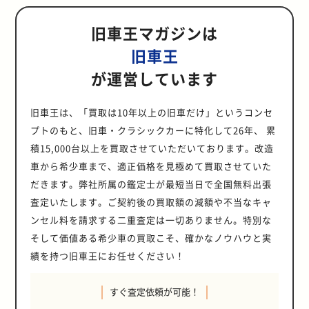
ールの解禁により、3代目シーマの
から25年が経過したクルマであれ
エクステリアデザインにより、バブ
「AYC（アクティブヨーコントロー
ルール解禁の背景と、モデルの魅力
す。旧車愛好家の方や売却を検討さ
いる昨今においては、必須ともいえ
タイプRの特徴です。徹底した空力
FSE型）2.0L 直列6気筒（1G-FE
といった高級セダンに求められる要
ズでありながら広い室内空間を実現
スポーツカーのような劇的な価格高
中古車価格は一定の影響を受ける可
ば、クラシックカーとしての登録が
ル期の豊かさを象徴するクルマとし
ル）」を初搭載し、優れたトラクシ
について詳しく解説します。 2021
れている方は、ぜひ参考にしてくだ
る装備であり、査定でもプラスにな
処理や専用のボディ設計で、どの速
型）が設定されていました。特に
素をバランスよく備えており、日本
した革新的なパッケージングです。
騰は期待できないでしょう。 しか
旧車王マガジンは
能性があります。しかし、他の人気
可能となるため、右ハンドル車であ
ても人気を集めています。 アメリカ
ョン性能とコーナリング性能を実現
年10月にホンダ ロゴが25年ルール
さい。 2021年11月にS-MXが25年ル
ります。 エアロパーツ ロードスタ
度域でも走りを楽しめるため、日本
1JZ-GTEエンジンを搭載したモデル
の自動車技術の粋を集めたモデルと
全長約4,600mm、全幅約1,700mm
し、日本車の高い信頼性と燃費性能
スポーツカーと比較すると、価格上
る日本車やイギリス車をそのまま輸
の日本車愛好家にとって、右ハンド
しています。このような革新的な技
解禁！ 2021年10月に、ホンダ ロゴ
ール解禁！ 2021年11月に、ホンダ
ーの見た目をより印象的にするだけ
国内にとどまらず海外でも高い人気
は、最大出力280psを発生し、セダ
して評価されています。 3代目ウィ
旧車王
というサイズに対して、3列シート
に魅力を感じるユーザーからの関心
昇の幅は限定的になると予想されま
入できるようになります。 ▼詳しく
ルの8代目ギャランをオリジナル仕
術により、ランエボⅣは国内外で高
の25年ルールが解禁されました。ロ
S-MXの25年ルールが解禁されまし
でなく、乗り心地にも寄与する人気
を獲得している一台といえます。 シ
ンでありながらスポーツカーに匹敵
ンダム以外で2026年に25年ルール
の8人乗りを可能にした設計は、当
が見込まれるため、状態のよい個体
す。 3代目シーマは高級セダンとい
はこちらアメリカ「25年ルール」と
様のまま手に入れられる機会は、ま
い評価を獲得し、今なお多くのファ
ゴは1996年10月から2001年6月まで
た。S-MXは1996年から2002年まで
が運営しています
のオプションです。具体的にはエア
ビックタイプR FK8のリセールバリ
する加速性能を誇りました。また、
が解禁される車種一覧 2026年は、3
時の日本の道路事情と駐車場事情を
については従来よりも高値で取引さ
うカテゴリーのため、アメリカ市場
は？名車の中古相場が急騰するしく
さに待ち望んでいた瞬間といえるで
ンに愛され続けています。 25年ルー
販売されたホンダのコンパクトカー
製造されたトールワゴンです。当時
ロパーツにより空気の流れが整うた
ューは良い？ シビックタイプRのリ
トヨタの先進技術であるVVT-i（可
代目ウィンダム以外にも注目すべき
考慮した傑作といえます。 初代ステ
れる可能性があります。 25年ルール
でのニーズは比較的ニッチな層に限
み 25年ルール解禁でレグナムは値上
しょう。特に、日本国内限定グレー
ル解禁により、アメリカの日本車フ
です。 コンパクトなボディサイズと
の若者をターゲットとして、フロン
め、直進安定性の向上や操作性の向
セールバリューは、年式問わず高い
変バルブタイミング機構）を採用
モデルが25年ルール解禁を迎えま
ップワゴンには2.0L直列4気筒の
が解禁されるウイングロードの魅力
られると考えられます。日本の高級
がりする？ 25年ルールの解禁によ
ドや特別仕様車への関心は非常に高
ァンがついに本物のランエボⅣを手
優れた燃費性能が大きな特徴で、経
トバンパーやリアスタイルを中心に
旧車王は、「買取は10年以上の旧車だけ」というコンセ
上につながります。査定では全体の
傾向です。背景として、もともと流
し、高い走行性能と安定性を実現し
す。それぞれの解禁は以下のとおり
B20B型エンジンが搭載されてお
ウイングロードの最大の魅力は、コ
車文化に興味を持つコレクターや、
り、レグナムの中古車価格に変動が
いものと予想されます。 そもそも25
に入れることができるようになり、
済性を重視するユーザーから高い評
独創的なスタイリングに仕上げられ
バランスが重視されるため、社外品
通量が少ない限定性と、内燃機関の
ました。 インテリアについても、高
です。 ・アレックス（1月）・2代目
プトのもと、旧車・クラシックカーに特化して26年、 累
り、最大出力125ps、最大トルク
ンパクトなボディサイズながら優れ
独特のデザインに魅力を感じる愛好
生じる可能性があります。特にVR-4
年ルールとは？ 25年ルールとは、製
海外からの注目度はさらに高まるこ
価を得ていました。 25年ルールの解
ました。メーカー純正のほか、有名
ではなく、純正のエアロパーツが装
みで走る最後のタイプRとしての希
品質な内装材を使用し、プレミアム
イプサム（5月）・アルテッツァジ
18.5kg・mを発揮。ミニバンとして
た積載性能を実現している点です。
家からの需要は見込まれますが、ス
グレードについては、その希少性と
積15,000台以上を買取させていただいております。改造
造から25年以上経過した右ハンドル
とが予想されます。 そもそも25年ル
禁により、アメリカの日本車愛好家
パーツメーカーである無限からもカ
着されているとプラス査定が期待で
少性があります。リセールの状況を
セダンにふさわしい上質な空間を演
ータ（7月）・ヴェロッサ（7月）・
は十分なパワーを持ちながら、優れ
全長約4,000mm、全幅約1,600mm
ポーツカーほどの急激な価格上昇は
独特のキャラクターから、アメリカ
のクルマをアメリカ国内にそのまま
ールとは？ 25年ルールとは、製造か
にとって新たな選択肢が加わること
スタムパーツが数多く販売され、自
きます。 まとめ NDロードスターは
見ると、3年後のリセールバリュー
車から希少車まで、適正価格を見極めて買取させていた
出しています。また、当時の最新装
アリオン（12月） まとめ 2001年か
た燃費性能を実現していました。さ
というサイズは、日本の道路環境に
起こりにくいでしょう。 ただし、状
市場での需要増加が予想されます。
輸入できる法律の例外にあたる特別
ら25年以上経過した右ハンドルのク
になります。特に、JDM（Japan
分好みにカスタマイズする趣味車と
早いと1年落ちから中古市場に出回
（FK8）で87%、5年後のリセール
備であるDVDナビゲーションシステ
ら2006年にかけて製造された3代目
らに、低床設計により乗り降りがし
適しており、取り回しのよさと実用
だきます。弊社所属の鑑定士が最短当日で全国無料出張
態のよい個体や希少なグレードなど
レグナムVR-4は、最高出力280psパ
ルールのことです。 アメリカでは、
ルマをアメリカ国内にそのまま輸入
Domestic Market）スタイルを好む
しての側面も強いモデルです。 海外
る車種のため、売却を考えるなら早
バリュー（FK2）でも82%と驚異的
ムやプレミアムサウンドシステムな
ウィンダムが、2026年8月に25年ル
やすく、お年寄りや小さなお子様で
性を両立しています。 初代ウイング
は、コレクション性の高さから一定
ワートレインを持ちながら、より実
原則として右ハンドル車を輸入でき
できる法律の例外にあたる特別ルー
査定いたします。ご契約後の買取額の減額や不当なキャ
アメリカのファンにとって、日本仕
でも日本独特のコンパクトなクルマ
い方がおすすめです。当然ながら流
なリセールバリューを維持していま
ども採用されており、快適性と利便
ール解禁を迎えます。北米でレクサ
も安心して利用できる設計となって
ロードには、1.5L直列4気筒エンジ
の価格上昇が期待できます。また、
用的なワゴンボディを採用している
ません。つまり、日本車やイギリス
ルのことです。アメリカでは原則と
様のロゴは魅力的な存在となるでし
として、25年ルール解禁をきっかけ
通量が多くなると、その分リセール
す。人気のボディカラーはチャンピ
ンセル料を請求する二重査定は一切ありません。特別な
性を高いレベルで両立していまし
スESとして親しまれていた背景か
います。 シートアレンジの豊富さも
ンのGA15DEと1.8L直列4気筒エン
当時の最新技術を搭載したモデルと
点が大きな魅力です。アメリカで
車などをそのまま輸入できないので
して右ハンドル車を輸入できません
ょう。 そもそも25年ルールとは？
にS-MXへの関心が高まる可能性が
バリューも低くなってしまいます。
オンシップホワイト一択です。 高額
た。 ヴェロッサ以外で2026年に25
ら、アメリカ市場での一定の需要が
大きな魅力で、2列目・3列目シート
ジンのSR18DEが設定されました。
そして価値ある希少車の買取こそ、確かなノウハウと実
しての価値も評価される可能性があ
は、このような「日常使いできる高
す。しかし、製造から25年が経過し
が、製造から25年が経過したクルマ
25年ルールとは、製造から25年以上
あります。 そもそも25年ルールと
またスポーツカーは、走行距離や状
査定が狙えるオプション ここから
年ルールが解禁される車種一覧
期待される一方、全体的な価格高騰
を格納すれば広大なカーゴスペース
特にGA15DEエンジンは、最高出力
ります。 25年ルールが解禁される3
性能車」への需要が高く、特に家族
たクルマであれば、クラシックカー
であれば、クラシックカーとしての
経過した右ハンドルのクルマをアメ
績を持つ旧車王にお任せください！
は？ 25年ルールとは、製造から25
態の良さも評価に大きく影響しま
は、高額査定が狙える3つのオプシ
2026年は、ヴェロッサ以外にも注目
の可能性は低く、状態のよい個体や
を確保でき、アウトドアや引っ越し
105ps、最大トルク13.8kg・mを発
代目シーマの魅力 3代目シーマの最
持ちのエンスージアストから注目さ
としての登録が可能となるため、右
登録が可能となります。 この制度に
リカ国内にそのまま輸入できる法律
年以上経過した右ハンドルのクルマ
す。
ョンをご紹介します。 エアロパーツ
すべき車種が25年ルール解禁を迎え
希少グレードに定した価値上昇が予
などさまざまなシーンでの活用が可
生し、日常使いに十分なパフォーマ
大の魅力は、1990年代の日本の高級
れる可能性があります。 ただし、価
ハンドル車である日本車やイギリス
より、日本車をそのままの仕様で輸
の例外にあたる特別ルールのことで
をアメリカ国内にそのまま輸入でき
セット タイプRが持つスポーツ性能
ます。それぞれの解禁時期は以下の
想されます。 3代目ウィンダムの売
能です。 ステップワゴン以外で
ンスを発揮します。 荷室の使い勝手
車技術を結集した贅沢な装備と上質
格上昇については慎重に見極める必
すぐ査定依頼が可能！
車をそのまま輸入できるようになり
入できるようになります。オリジナ
す。 アメリカでは、原則として右ハ
る法律の例外にあたる特別ルールの
をより高めるオプションとして人気
とおりです。 ・アレックス（1
却をご検討の方は、旧車専門の買取
2021年に25年ルールが解禁された
にも優れ、リアシートを倒すことで
な乗り心地です。 エンジンは、4.1L
要があります。レグナムは他の25年
ます。 ここの制度により、アメリカ
ルの日本の旧車を合法的に手に入れ
ンドル車を輸入できません。つま
ことです。 アメリカでは、原則とし
です。メーカー純正エアロと無限エ