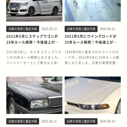
セール面でも他のクルマにはない傾
で、スポーティかつ扱いやすいクル
説します。今後の動向の参考として
り、この隠れた名車がアメリカ市場
向があります。具体的な内容につい
マとして人気を博しました。 2代目
ぜひ役立ててください。 2026年7月
で再評価される可能性があります。
て次からお伝えします。 NDロード
シビックタイプR（EP3型・2001年
にヴェロッサが25年ルール解禁！
今回は、3代目ウィンダムの魅力
スターのリセールバリューは良い？
発売）は、3ドアハッチバックとし
2026年7月に、トヨタ ヴェロッサの
と、今後の市場動向について詳しく
NDロードスターのリセールは、マ
てイギリスに生産拠点を移した輸入
25年ルールが解禁されます。ヴェロ
解説します。 2026年8月に3代目ウ
ツダ車の中では比較的良い方だとい
車へと変わりました。初代同様の高
2025.06.13
2025.06.12
旧車の売買と鑑定市場
旧車の売買と鑑定市場
ッサは2001年7月から2004年4月に
ィンダムが25年ルール解禁！ 2026
えるでしょう。3年後のリセールバ
出力エンジンと、小気味良く曲がる
かけて販売された、トヨタのスポー
年8月に、3代目ウィンダムの25年ル
2021年5月にステップワゴンが
2021年5月にウイングロードが
リューは60%〜76%、5年後のリセ
運転の楽しさを味わえるクルマでし
ツセダンです。 ヴェロッサは、マー
ールが解禁されます。3代目ウィン
25年ルール解禁！今後値上がり
25年ルール解禁！今後値上がり
ールバリューは57%〜64%です。ま
た。皮肉にも同時期に登場したイン
クⅡ三兄弟（マークⅡ、チェイサ
ダムは2001年から2006年にかけて
する？
する？
た全体の傾向として、AT車よりも
テグラタイプRとキャラクターの部
ー、クレスタ）の後継車種として位
製造されたトヨタのセダンの1つ
2021年5月に、ホンダ ステップワゴ
1996年5月に発売されたウイングロ
MT車、ハードトップよりもソフト
分で似通っていた部分もあり、初代
置づけられており、特に若い世代に
で、当時の最新技術を結集したプレ
ンが25年ルール解禁となりました。
ードが、2021年5月に25年ルール解
トップの方がリセールは高くなって
ほど人気は出ませんでした。 3代目
向けたスポーティなデザインと高い
ミアムモデルでした。 特筆すべき
ファミリーカーとして絶大な人気を
禁となりました。日産の実用性重視
います。リセールに有利なボディカ
シビックタイプR（FD2型・2007年
走行性能が特徴でした。生産期間が
は、この3代目ウィンダムが北米市
誇るステップワゴンは、25年ルール
のステーションワゴンとして人気を
ラーは、スノーフレイクホワイトパ
発売）は、3ナンバーサイズセダン
約3年と短く、現在では希少なモデ
場では「レクサスES300」として販
の解禁により中古車価格に変動が生
博したウイングロードは、25年ルー
ールマイカ、ジェットブラック、ソ
をベースにした国内生産車です。
ルとなっているため、25年ルールの
売されていた点です。レクサスブラ
じる可能性があります。 今回は、ス
ルの解禁により海外でも注目される
ウルレッドプレミアムメタリックの
2LNAエンジンながら、最大出力225
解禁によってアメリカの日本車ファ
ンドでの販売により、アメリカでは
テップワゴンの25年ルール解禁の背
存在となっています。 今回は、ウイ
3色だといわれており、さらに高い
馬力、最大トルク21.9kg-mを発生
ンからの注目が集まることが予想さ
既に高い認知度と評価を得ており、
景と、クルマとしての魅力について
ングロードの25年ルール解禁の背景
リセールが見込めます。 NDロード
し、伸びの良さを実感できるスポー
れます。 そもそも25年ルールとは？
日本仕様の右ハンドルモデルに対す
詳しく解説します。 2021年5月にス
と今後の動向について詳しく解説し
スターで人気のグレード ここから
ツセダンでした。販売当初は硬い乗
25年ルールとは、製造から25年以上
る潜在的な需要が存在すると考えら
テップワゴンが25年ルール解禁！
ます。実用的な旧車として再評価さ
は、NDロードスターで人気の3グレ
り心地でセダンとしての実用性に欠
経過した右ハンドルのクルマをアメ
れます。 そもそも25年ルールとは？
2021年5月に、初代ステップワゴン
れる可能性があるウイングロードの
ードをご紹介します。 1.5Sスペシャ
けたものの、マイナーチェンジによ
リカ国内にそのまま輸入できる法律
25年ルールは、製造から25年以上経
（RF1・RF2型）の25年ルールが解
魅力を、ぜひご確認ください。
ルパッケージ（6MT） ロードスター
り改善し、ファミリーユースにも受
の例外にあたる特別ルールのことで
過した右ハンドルのクルマをアメリ
禁されました。 初代ステップワゴン
2021年5月にウイングロードが25年
ならではの軽快感と、しっとりした
け入れられた一台です。 4代目シビ
す。 アメリカでは、原則として右ハ
カ国内にそのまま輸入できる法律の
2025.06.11
2025.06.10
旧車の売買と鑑定市場
旧車の売買と鑑定市場
は1996年5月から2001年まで製造さ
ルール解禁！ 2021年5月に、日産 ウ
乗り味がうまく融合されたグレード
ックタイプRユーロ（FN2型・2009
ンドル車を輸入できません。つま
例外にあたる特別ルールです。アメ