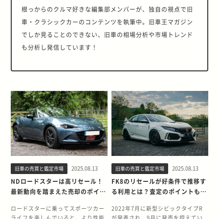
根っからのクルマ好きな編集部メンバーが、独自の視点で旧
車・クラシックカーのコンテンツを執筆中。旧車王マガジン
でしか見ることのできない、旧車の相場分析や市場トレンド
も分析し発信しています！
2025.08.13
2025.08.13
旧車の売買と鑑定市場
旧車の売買と鑑定市場
NDロードスターは高リセール！
FK8のリセールが好条件で推移す
最新動向を踏まえた売却のポイン
る利用とは？査定のポイントも解
トを解説
説
ロードスターに乗ってスポーツカー
2022年7月に新型シビックタイプR
ライフを楽しんでいると、より性能
が発表され、9月に発売を控えてい