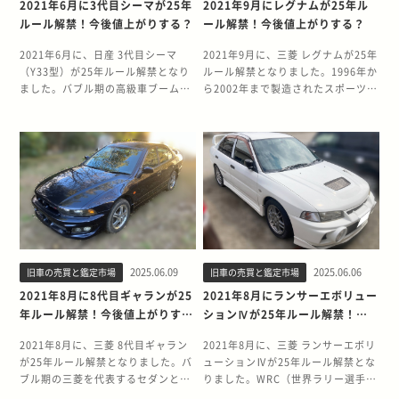
れたホンダのコンパクトミニバンで
イングロードの25年ルールが解禁さ
2021年6月に3代目シーマが25年
2021年9月にレグナムが25年ル
です。独自の乗り味を生み出してい
年発売）はイギリス生産に戻り、
り、日本車やイギリス車などをその
リカでは原則として右ハンドル車を
す。優れた居住性と使い勝手のよさ
れました。ウイングロードは1996年
ルール解禁！今後値上がりする？
ール解禁！今後値上がりする？
るのは、トンネルブレースバー、リ
3,510台限定販売のため、国内で見
まま輸入できないのです。しかし、
輸入できませんが、製造から25年が
で、日本のファミリー層に長年愛さ
から2018年まで22年間にわたって
アスタビライザー、トルクセンシン
かけることが稀な存在でした。フィ
製造から25年が経過したクルマであ
経過したクルマであれば、クラシッ
れ続けてきました。25年ルールの解
製造されたステーションワゴンで
2021年6月に、日産 3代目シーマ
2021年9月に、三菱 レグナムが25年
グ式スーパーLSDが大きく影響して
ットと同じプラットフォームを採用
れば、クラシックカーとしての登録
クカーとしての登録が可能となりま
禁により、アメリカの日本車ファン
す。 初代ウイングロードは、サニー
（Y33型）が25年ルール解禁となり
ルール解禁となりました。1996年か
います。ロードスターのキャラクタ
し、リアサスペンションがトーショ
が可能となるため、右ハンドル車を
す。 つまり、日本で販売されていた
がついに本格的な日本仕様のコンパ
をベースとしたコンパクトなステー
ました。バブル期の高級車ブームを
ら2002年まで製造されたスポーツワ
ーと上質な乗り心地を求めるユーザ
ンビームとパフォーマンス面でやや
そのまま輸入できるようになりま
オリジナルの仕様のまま、アメリカ
クトミニバンを手に入れることがで
ションワゴンとして登場しました。
象徴するモデルとして一世を風靡し
ゴンの先駆者として、国内外のクル
ーから特に人気のグレードです。
ネガティブな印象です。またワンモ
す。 アメリカ市場では日本車の人気
に日本車を輸入できるようになるの
きるようになったのです。 そもそも
実用性と経済性を両立したファミリ
たシーマは、25年ルールの解禁に伴
マ愛好家から注目を集めるモデルで
NR-A（6MT） 専用のスポーツイベ
ーションフォルムだったこともあ
が高く、日本車仕様にカスタマイズ
です。 ▼詳しくはこちらアメリカ
25年ルールとは？ 25年ルールと
ーカーとして幅広い層に愛用されて
い中古車価格に変動が起きる可能性
す。特にVR-4グレードは、力強いパ
ントが開催されるなど、モータース
り、当時の人気はそこまで高くあり
して乗る方やオリジナルの状態で乗
「25年ルール」とは？名車の中古相
は、製造から25年以上経過した右ハ
います。 アメリカでは日本の実用車
があります。 今回は、3代目シーマ
ワートレインを搭載し、実用性とス
ポーツを楽しむことに振ったベース
ませんでした。 5代目シビックタイ
りたいと考えている方が多く存在し
場が急騰するしくみ 25年ルール解禁
ンドルのクルマをアメリカ国内にそ
に対する関心が高まっており、特に
の25年ルール解禁の背景と、モデル
ポーツ性能を高次元で両立した稀有
グレードです。ロードスターならで
プR（FK2型・2015年発売）は、従
ます。そのため、アメリカの日本車
で3代目ウィンダムは値上がりす
のまま輸入できる法律の例外にあた
ステーションワゴンやワンボックス
の魅力について詳しく解説します。
な存在として評価されています。 25
はのこぎみ良い走りと、フロントサ
来のNAエンジンからターボチャージ
愛好家にとって、25年ルール解禁は
る？ 3代目ウィンダムの25年ルール
る特別ルールのことです。 アメリカ
タイプのクルマは、その機能性から
今後の動向を見極める参考として、
年ルールの解禁により、アメリカ市
スタワーバーによる高い剛性感を得
ャーエンジンに変更し、トルクフル
まさに待ち望んでいた機会なので
解禁による価格変動については、慎
では、原則として右ハンドル車の輸
一定の需要が見込まれています。25
ぜひご活用ください。 2021年6月に
場での需要増加が期待され、中古車
られるのが魅力です。普段使いとス
な走りが魅力のクルマです。その高
す。 ▼詳しくはこちらアメリカ「25
重にチェックしていく必要がありま
入が禁止されているため、日本車や
年ルールの解禁により、アメリカの
3代目シーマが25年ルール解禁！
価格への影響が注目されています。
ポーツシーンの両方を楽しみたいユ
い運動性能で、2015年にニュルブル
年ルール」とは？名車の中古相場が
す。 確かにアメリカでレクサスES
イギリス車などをそのまま輸入でき
日本車愛好家がウイングロードの実
2021年6月に、3代目シーマ（Y33
2021年9月にレグナムが25年ルール
ーザーに人気のグレードです。
クリンクサーキットでFF最速の称号
急騰するしくみ 25年ルール解禁でヴ
として親しまれていたモデルである
ません。しかし、製造から25年が経
用性に注目する可能性があるでしょ
2025.06.09
2025.06.06
旧車の売買と鑑定市場
旧車の売買と鑑定市場
型）の25年ルールが解禁されまし
解禁！ 2021年9月に、三菱 レグナム
RS（6MT） ロードスターの最上級
を手に入れたのは、記憶に新しいと
ェロッサは値上がりする？ 25年ルー
ことから、一定の需要は期待できる
過したクルマであれば、クラシック
う。 そもそも25年ルールとは？ 25
た。3代目シーマは1996年から2001
の25年ルールが解禁されました。レ
2021年8月に8代目ギャランが25
2021年8月にランサーエボリュー
グレードです。専用のビルシュタイ
ころです。さらに日本導入数が750
ルの解禁により、ヴェロッサの中古
でしょう。特に、日本独自の装備や
カーとしての登録が可能となりま
年ルールは、製造から25年以上経過
年にかけて製造された日産のフラッ
グナムは1996年から2002年にかけ
年ルール解禁！今後値上がりす
ションⅣが25年ルール解禁！今
ン製ダンパーで質感の高い走りを楽
台と少ないため、希少性が高いのも
車価格に変化が生じる可能性があり
仕様を持つグレードについては、コ
す。この例外のルールにより、右ハ
した右ハンドルのクルマをアメリカ
グシップセダンです。 バブル経済の
て製造された5ドアステーションワ
る？
後値上がりする？
しむことができます。さらに車内に
特徴といえます。 6代目シビックタ
ます。ただし、他の人気車種と比較
レクターからの注目を集める可能性
ンドル車である日本車をそのままの
国内にそのまま輸入できる法律の例
余韻が残る時代に登場したこのモデ
ゴンで、三菱自動車が手がけた独創
2021年8月に、三菱 8代目ギャラン
2021年8月に、三菱 ランサーエボリ
目を移すと最上級グレードらしく、
イプR（FK8型・2017年発売）は、
すると、極端な値上がりは期待でき
があります。 しかし、3代目ウィン
仕様で輸入できるようになるので
外にあたる特別ルールです。 アメリ
ルは、「シーマ現象」と呼ばれる社
的なモデルの1つです。 特に注目す
が25年ルール解禁となりました。バ
ューションⅣが25年ルール解禁とな
アルカンターラとナッパレザーが組
ベースモデルとなるシビックの設計
ないでしょう。 ヴェロッサは、わず
ダムはスポーツカーではなく高級セ
す。 ▼詳しくはこちらアメリカ「25
カでは、原則として右ハンドル車を
会現象を巻き起こした先代の系譜を
べきは、1997年9月に登場したVR-4
ブル期の三菱を代表するセダンとし
りました。WRC（世界ラリー選手
み合わされたRECARO社製シートが
をもとにした開発ではなく、タイプ
か3年で製造・販売が終了した希少
ダンという性格上、R34スカイライ
年ルール」とは？名車の中古相場が
輸入できません。つまり、日本車や
受け継ぎながら、より洗練されたデ
グレードです。このモデルは、2.5L
て、優れた走行性能とスタイリッシ
権）で培った技術を市販車に投入し