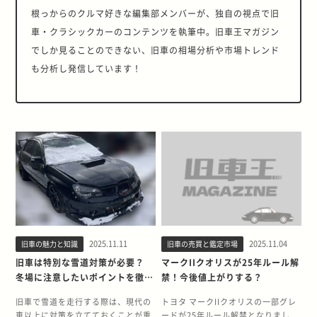
根っからのクルマ好きな編集部メンバーが、独自の視点で旧
車・クラシックカーのコンテンツを執筆中。旧車王マガジン
でしか見ることのできない、旧車の相場分析や市場トレンド
も分析し発信しています！
2025.11.11
2025.11.04
旧車の魅力と知識
旧車の売買と鑑定市場
旧車は特別な雪道対策が必要？
マークIIクオリスが25年ルール解
冬場に注意したいポイントを徹底
禁！今後値上がりする？
解説
旧車で雪道を走行する際は、現代の
トヨタ マークIIクオリスの一部グレ
車以上に対策を立てておくことが重
ードが25年ルール解禁となりまし