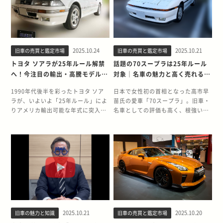
います。さらに、雨と違って車体に
登録モデル）がアメリカの25年ルー
く、特に信頼性の高いトヨタ製バン
「資産性」が見込まれるケースもあ
降り積もり、溶けるまで車体に付着
ル解禁を迎えました。マークIIクオ
は「便利なクラシックカー」として
ります。手放す前に、旧車の価値を
し続けるため不純物の影響を受けや
リスは、クラウンやマークIIと並ぶ
JDMファンの注目を集めています。
理解している専門業者へ相談し、適
すいのです。 雪が降ると、とても車
「高級志向＋実用性」のトヨタ路線
特に4WDディーゼル車や上位グレー
正な評価を受けることをおすすめし
体が汚れるというのは実体験で実感
を代表する1台です。 中でも2.5L・
ドは現地でも価値が見直されつつあ
ます。 今回は、25年以上にわたって
している方も多いと思います。塗膜
3.0L V6エンジンを搭載したモデル
2025.10.24
2025.10.21
旧車の売買と鑑定市場
旧車の売買と鑑定市場
り、買取市場でも価格上昇が期待さ
旧車・クラシックカーを15,000台以
やゴムや樹脂パーツが劣化して弱い
や、「ツアラーエディション」など
れる車種となっています。 タウンエ
上買い取りしてきた旧車王が、ガイ
トヨタ ソアラが25年ルール解禁
話題の70スープラは25年ルール
状態になっている旧車だと、酸性の
の特別仕様車は、海外ファンからの
ースノアは年式や状態によっては中
アの25年ルール解禁の背景と、モデ
へ！今注目の輸出・高騰モデルと
対象｜名車の魅力と高く売れる理
不純物の影響で一気に傷みが進みか
人気も高く、今回の解禁で注目が集
古車市場で評価されやすく、「コレ
ルの魅力について詳しく解説しま
は
由とは
ねません。 さらに雪道で旧車の大き
まっています。 そもそも25年ルール
クション性」や「資産性」が注目さ
す。今後の動向の参考にぜひお役立
1990年代後半を彩ったトヨタ ソア
日本で女性初の首相となった高市早
な敵になるのが、凍結防止のために
とは？ 25年ルールとは、アメリカで
れるケースもあります。手放す前
てください。 【この記事でわかるこ
ラが、いよいよ「25年ルール」によ
苗氏の愛車「70スープラ」。旧車・
道路上にまかれている融雪剤です。
定められた輸入車規制のひとつで
に、旧車を正しく評価できる専門業
と】 ・25年ルールの詳細・25年ル
りアメリカ輸出可能な年式に突入し
名車としての評価も高く、根強い人
融雪剤として使用されている塩化カ
す。製造から25年を経過した車輌
者へ相談し、適正な査定を受けるこ
ール解禁でトヨタ ガイアは値上がり
ます。中でも1999年8月登録モデル
気を誇ります。 今回はこの「70スー
ルシウムは、車体に付着するとサビ
は、安全基準や排ガス規制の例外と
とをおすすめします。 本記事では、
するのか・トヨタ ガイアの魅力 ト
は、2024年に解禁を迎え、輸出需要
プラ（A70型）」について、モデル
を進行させます。 設計が古いため雪
して扱われ、クラシックカーとして
25年以上にわたって旧車・クラシッ
ヨタ ガイアが25年ルール解禁！ ト
や中古相場の高騰が予想される注目
概要や輸出に関する動向、高価買取
で性能が低下しがち 車種にもよりま
輸入が許可されます。 そのため、
クカーを15,000台以上買い取りして
ヨタ ガイアの初期モデルが25年ルー
グレードが目白押しです。 ソアラは
のポイントまで詳しく解説していき
すが、現代に比べて車体の基本設計
1999年8月登録のマークIIクオリス
きた旧車王が、2025年に25年ルー
ルの対象となりました。ガイアは
「投資性」や「コレクション性」も
ます。 まず、70スープラは25年ル
が古い旧車で雪道を走ると、十分な
が、2024年8月から米国市場に輸入
ル解禁を迎える該当モデルの一覧
1998年に登場した3列シートの5ナ
評価される車種であるため、売却前
ールの対象車です。 セリカXXから独
走行安定性が得られないケースもあ
できるようになったのです。 25年ル
と、輸出市場で人気のグレード、さ
ンバーミニバンで、セダン並みの取
に旧車の専門業者へ相談して適正な
立した初代スープラとして登場した
ります。 前後重量配分やサスペンシ
ール解禁対象のマークIIクオリス一
らに高く売却するためのコツやおす
り回しとミニバンの実用性を両立し
価値を確認することをおすすめしま
A70型は、グループA参戦のために
ョン、ブレーキといったクルマの安
覧 2025年時点で25年ルール解禁の
すめの買取業者について詳しく解説
たモデルです。 今回の25年ルール解
す。 本記事では、25年以上にわたっ
生まれたターボA、280馬力を誇る
定性に直結する各部の性能が低いた
主なマークIIクオリスは下記のとお
します。 【この記事でわかること】
禁は、アメリカなど右ハンドル車が
て旧車・クラシックカーを15,000台
1JZ-GTE搭載モデル、ルーフの開放
め、雪道だと挙動が不安定になりが
りです。 メーカー モデル名 グレー
・25年ルールの詳細・25年ルール解
輸入制限されていた市場でもガイア
2025.10.21
2025.10.20
旧車の魅力と知識
旧車の売買と鑑定市場
以上買い取りしてきた旧車王が、25
感が魅力のエアロトップ仕様など、
ちです。 また、気温低下によるエン
ド名 型式 エンジン型式 年式 月 経過
禁対象の「タウンエースノア」のグ
を正規に輸入できるようになったこ