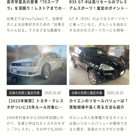
年ルール解禁対象となるソアラの型
豊富なバリエーションで今なお根強
高市早苗氏の愛車「70スープ
R35 GT-Rは高リセールのプレミ
ジンへの影響も、旧車のほうがより
年 トヨタ マークIIクオリス 2.5クオ
レード・タウンエースノアを高く売
とを意味します。特にエアロパッケ
式・エンジン・仕様のほか、高騰が
い人気を誇ります。 70スープラ
ラ」を深掘り！レストアまでの軌
アムスポーツ！査定のポイントを
顕著に出ます。エンジンは、ある程
リス GF-MCV21W 2MZ-FE 1999年
る方法 2025年で解禁！タウンエー
ージやメモリアルエディションとい
見込まれる理由や買取の狙い目につ
（A70型）が25年ルールで注目され
跡
解説
度の熱をもった状態で使用されるこ
8月 26年落ち トヨタ マークIIクオリ
スノアがアメリカ輸出可能に 1999
った特別仕様車は希少性が高く、現
いて詳しく解説します。 【この記事
る理由 1993年をもって生産を終了
旧車王ではYouTubeにて、旧車好
GT-R（R35）のようなスポーツカー
とを前提に設計されているためで
ス 2.5クオリス ツアラーエディショ
年・2000年式のトヨタ「タウンエー
地ファンからの注目も高まっていま
でわかること】 ・ソアラが高く売れ
した70スープラは、2025年で「25
きによる旧車好きのための「旧車王
に乗っていると、ポルシェを始めと
す。雪が降る低温下では、エンジン
ン GF-MCV21W 2MZ-FE 1999年 8
スノア」が、いよいよ25年ルールの
す。 そもそも25年ルールとは？ 25
る理由・25年ルールで輸出可能にな
年ルール」の対象となる年式を完全
ちゃんねる」でさまざまな動画を配
するほかのスポーツカーにも興味を
本来の性能を発揮し切れません。 特
月 26年落ち トヨタ マークIIクオリ
対象モデルとして2024年〜2025年
年ルールとは、アメリカ国内の輸入
るソアラ一覧・ソアラを高く売るコ
に満たします。これにより、アメリ
信しています。 古き良きクルマなら
そそられてしまうものです。より走
に、設計が古く長年の使用でエンジ
ス 2.5クオリス Ｌパッケージ GF-
にかけて順次解禁され始めていま
規制における特例措置です。製造か
ツ なぜ今「ソアラ」が熱い？25年ル
カをはじめとした輸出市場でも登録
ではの素晴らしさを伝えるべく、登
りが楽しめるクルマを求めた時に気
ン各部の摩耗や劣化が進んでいる旧
MCV21W 2MZ-FE 1999年 8月 26年
す。 25年ルールとは、アメリカにお
ら25年以上経過した車輌であれば、
ールでアメリカ輸出が解禁 アメリカ
が可能となり、海外バイヤーからの
場から10年以上経過した旧車をメイ
になるのが「今乗っているGT-Rの
車では、通常使用の温度から離れる
落ち トヨタ マークIIクオリス 2.5ク
けるクラシックカー輸入の規制緩和
安全基準や排ガス規制の適用を受け
では、排ガス・安全基準の関係から
注目が一層高まっています。 70スー
ンにご紹介。走行シーンはもちろ
価格はどのくらいなのか」という点
ほど性能の低下を招きやすいといえ
オリスＦＯＵＲ GF-MCV25W 2MZ-
制度のことです。製造から25年以上
ずに輸入が認められます。 そのた
輸入できない車種が多く存在します
プラは、3.0GTターボAや2.5Lツイ
ん、内外装や機関系など、さまざま
ではないでしょうか。そこでこの記
ます。 電子デバイスがあまりない
FE 1999年 8月 26年落ち トヨタ マ
が経過した車輌であれば、現地の安
め、これまでアメリカで乗ることが
が、「製造から25年経過した車両」
ンターボ（1JZ-GTE）など高性能モ
な角度から1台1台の魅力に迫ってい
事では、GT-Rのリセールバリュー
年式にもよりますが、旧車には安定
ークIIクオリス 2.5クオリスＦＯＵＲ
全基準や排ガス規制を気にせず輸入
難しかった日本国内仕様の右ハンド
はこの規制対象から除外され、クラ
デルをラインナップし、当時のグル
ます。 ぜひご覧ください。 旧車王
に焦点をあて、査定を有利にするた
した走行をアシストしてくれる電子
ツアラーエディション GF-MCV25W
できるようになります。 このルール
ル車でも、25年経過すればクラシッ
シックカーとして輸入・登録が可能
ープAレースのホモロゲモデルとし
ちゃんねる 本日公開のショート動画
めのポイントをご紹介します。ぜひ
デバイスがあまり装備されていませ
2MZ-FE 1999年 8月 26年落ち トヨ
により、右ハンドルの日本車にも新
クカーとして登録が可能になりま
になります。これがいわゆる「25年
ての顔も併せ持つ車種です。現在で
では、女性初の総理大臣になられた
最後までご覧ください。 日産GT-
ん。走行が不安定になりがちな雪道
タ マークIIクオリス 2.5クオリス Ｇ
たな輸出需要が生まれつつあり、タ
す。ガイアもこのルールにより、北
ルール」です。 2024年現在、1999
もファンが多く、特にエアロトップ
高市早苗氏の愛車「70スープラ」を
R（R35）とは 日産を代表するプレ
では、トラクションコントロールや
パッケージ GF-MCV21W 2MZ-FE
ウンエースノアのような多人数乗
米市場への輸出が本格化する可能性
年8月以前に生産・登録された車両
仕様やリトラクタブルヘッドライト
2025.10.20
2025.10.19
旧車の売買と鑑定市場
旧車の売買と鑑定市場
紹介しています。 70スープラは、
ミアムスポーツカーです。現行の
横滑り防止装置、ABSといった電子
1999年 8月 26年落ち トヨタ マーク
車・高ルーフ・ディーゼル搭載モデ
があります。 25年ルール解禁でトヨ
が順次解禁対象となっており、
など、日本の80年代スポーツカーの
1986年に「セリカXX」の後継モデ
R35は2007年にモータージャーナリ
【2025年解禁】トヨタ・クレス
カイエンのリセールバリューは？
制御の有無が安全性に直結します。
IIクオリス 2.5クオリスＦＯＵＲ Ｌ
ルは、現地でも人気が出ると予想さ
タ ガイアは値上がりする？ 25年ル
JZZ30系・JZZ31系の後期ソアラが
象徴ともいえるデザインが評価され
ルとして登場し、日本で初めて「ス
ストとしても活躍する水野和敏氏が
タがついに25年ルール対象に！
買取相場や高く売る方法も紹介
路面との摩擦が低くなるため、丁寧
パッケージ GF-MCV25W 2MZ-FE
れています。 25年ルール解禁対象の
ールの解禁により、ガイアの中古車
ちょうどこの条件を満たします。 ソ
ています。 トヨタ・スープラ（A70
ープラ」の名を冠したモデルです。
グローバル展開を視野に開発を手掛
海外輸出で相場が高騰中
にアクセル操作をしないと車輪が空
1999年 8月 26年落ち トヨタ マーク
「タウンエースノア」はどのグレー
価格は上昇する可能性があります。
アラの魅力が再評価されている理由
型）の概要 セリカXXの後継として
リトラクタブルヘッドライトと豪華
けたクルマでもあります。また日産
1990年代後半から2000年初頭にか
ポルシェの人気車種であるカイエン
転してしまいますし、いつもどおり
IIクオリス 2.5クオリスＦＯＵＲ Ｇ
ド？ 1990年代後半から2000年初頭
理由は以下の通りです。 ・北米市場
ソアラは、上質な乗り心地と直列6
1986年に登場したスープラ（A70
な内外装が特徴のグランドツーリン
社内ではGT-Rではなく、TM（トラ
けて、名車と呼ばれたトヨタのセダ
は高いリセールバリューが期待でき
のブレーキングだとすぐにロックし
パッケージ GF-MCV25W 2MZ-FE
にかけて販売された「タウンエース
などで右ハンドル車の需要が高まる
気筒・V8エンジンの高い完成度で、
型）は、トヨタがグローバルで展開
グカーで、高市氏の愛車は、1991年
クションマスター・トレンドメーカ
ン「クレスタ」。その中でも2000年
ると聞き、自身のクルマがどの程度
てしまって危険です。旧車で雪道を
1999年 8月 26年落ち トヨタ マーク
ノア」は、北米でも密かに注目を集
・エアロパッケージやメモリアルエ
日本国内外に多くのファンを持つモ
するスポーツクーペブランド「スー
式の2.5GTツインターボリミテッド
ー）として呼ばれ、開発されてきた
4月登録の一部グレードが、2025年
で売却できるのか気になっている方