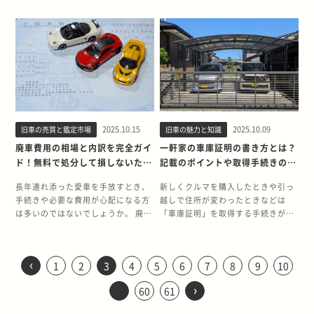
走る際には、車輌状況を的確に掴ん
IIクオリス 3.0クオリスＧ GH-
めつつあるモデルです。とくに1999
ディションなどの特別仕様車が希少
デルです。中でも「1JZ-GTE搭載モ
プラ」の第一弾として誕生しまし
でした。1JZ-GTEエンジンを搭載し
経緯があります。そんなGT-Rは専
にいよいよ25年ルール解禁の対象と
もいるでしょう。 カイエンは、ほか
で繊細な操作が求められます。 事故
MCV20W 1MZ-FE 1999年 8月 26年
年～2000年に生産された一部のグレ
・程度の良い個体が減ってきている
デル（2.5GT-T）」は、2.5Lツイン
た。北米市場ではセリカ
た後期モデルで、トランスミッショ
用開発されたプレミアム・ミッドシ
なります。特に北米市場では、「右
の輸入車に比べてリセールバリュー
や故障をすると補修部品が入手しに
落ち トヨタ マークIIクオリス 2.2ク
ードは、2024年〜2025年にかけて
ただし、値上がりが必ずしも保証さ
ターボを搭載し、海外のJDM愛好家
XX「SUPRA」として販売されてい
ンは4ATです。 旧車王で買い取りを
ップパッケージを採用し、ドイツの
ハンドルのスポーツセダン」「1JZ-
が高い傾向があります。 この記事で
くい 修理の際の補修部品が入手しに
オリス Ｊパッケージ GF-SXV20W
アメリカの「25年ルール」により輸
れるわけではありません。中古車価
からも熱烈な支持を集めています。
ましたが、日本でもこのモデルから
した「70スープラ」はこちら 高市氏
ニュルブルクリンクで磨き上げた走
GEエンジン搭載モデル」などに熱い
は、カイエンの買取相場やリセール
くい点も、旧車オーナーが雪道を走
5S-FE 1999年 8月 26年落ち トヨタ
出解禁の対象となります。 以下に、
格は個体の状態、走行距離、装備、
25年ルールで輸出可能になるソアラ
正式に「スープラ」を名乗るように
が愛した70スープラは、22年間大切
りが独自の世界観を作り上げ、今の
注目が集まっており、中古車市場で
バリューのポイント、少しでも高く
るうえで意識しておくべきポイント
マークIIクオリス 2.2クオリス GF-
現時点で25年ルールの条件を満たす
取引時期などによっても変動しま
一覧 1999年8月に登録されたソアラ
なりました。 初期は5ナンバーサイ
に乗られた後、どうしても手放せず
絶対的な地位を確立しました。 この
も価格が高騰し始めています。 この
売る方法について紹介します。 ポル
です。滑りやすい路面では、どうし
SXV20W 5S-FE 1999年 8月 26年落
代表的なグレードと型式をまとめま
す。とはいえ、25年ルール解禁を迎
の代表的なグレードは下記のとおり
ズ（全幅1690mm）でスタートした
抹消登録するも、その後10年間、不
R35からGT-R史上初の3.8LV6型エ
記事は、25年以上にわたって旧車・
シェ カイエンとは 2002年に登場し
ても事故のリスクが高まります。ま
ち トヨタ マークIIクオリス 2.2クオ
した。 メーカー 車種 グレード 型式
えた今が売却や査定のタイミングと
です。いずれも2024年に25年ルー
ものの、1987年には3ナンバー化さ
動車として保管されていました。
ンジンを搭載し、「匠」と呼ばれる
クラシックカーを15,000台以上買い
たポルシェ初のSUV「カイエン」
た、安全運転をしていても、もらい
リスＦＯＵＲ Ｊパッケージ GF-
エンジン型式 トヨタ タウンエース
して注目されています。 2025年時
ルの解禁対象となります。 グレード
れた3.0GT系が登場しました。さら
2022年に、奈良トヨタの80周年を
職人が1台ずつ組み立てています。
取りしてきた旧車王が、クレスタが
は、スポーツ性能が低いとされがち
事故に遭わないとも限りません。 ま
SXV25W 5S-FE 1999年 8月 26年落
ノア スーパーエクストラ メモリア
点で25年ルール解禁となっているガ
型式 エンジン 2.5GT-T GF-JZZ30
にエアロトップやリトラクタブルラ
記念して行われた「レストアプロジ
年次改良を重ねたエンジンは、最高
2025.10.15
2025.10.09
旧車の売買と鑑定市場
旧車の魅力と知識
25年ルールの対象になる背景や、具
なSUVに、ポルシェ独自のスポーテ
た、いつもとは違う温度環境での走
ち トヨタ マークIIクオリス 2.2クオ
ルエディション スタンダードルーフ
イアは下記のとおりです。 メーカー
1JZ-GTE 2.5GT-T Lパッケージ装着
イトなど、スペシャリティカーとし
ェクト」により、復元され、現在で
出力419kw・最大トルク637Nmを
体的な解禁モデル、相場・輸出動向
ィさを融合させたモデルです。従来
廃車費用の相場と内訳を完全ガイ
一軒家の車庫証明の書き方とは？
行のため、思わぬ故障が発生するこ
リス ツアラーエディション GF-
GF-SR40G 3S‑FE トヨタ タウンエ
モデル名 グレード名 型式 エンジン
車 GF-JZZ30 1JZ-GTE 3.0GT GF-
ての装備も充実していました。 注目
は「まほろばミュージアム」に展示
発生し、塗装路はもちろん雪上であ
をわかりやすく解説します。 25年ル
のSUVのイメージを覆し、2022年に
ともあります。特に、弱いバッテリ
SXV20W 5S-FE 1999年 8月 26年落
ド！無料で処分して損しないため
記載のポイントや取得手続きの流
ースノア スーパーエクストラ メモ
型式 トヨタ ガイア リミテッド GF-
JZZ31 2JZ-GE 3.0GT Sパッケージ
のグレードとスペック 70スープラに
されています。 まほろばミュージア
っても、路面をとらえて爽快に走る
ールとクレスタの関係性 アメリカを
は販売台数の約3分の1を占める大ヒ
ーを始めとする電気系統、ゴムや樹
ち トヨタ マークIIクオリス 2.2クオ
の知識
れを解説
リアルエディション スペーシャスル
SXM10G 3S-FE トヨタ ガイア リミ
装着車 GF-JZZ31 2JZ-GE 3.0GT G
は、性能面でも特筆すべきグレード
ム｜奈良トヨタ【公式サイト】 旧車
ことができるのはGT-Rならではの
中心とした海外市場には、日本の中
ットモデルとなりました。 初代モデ
長年連れ添った愛車を手放すとき、
新しくクルマを購入したときや引っ
脂パーツは低温に弱い部分です。 絶
リス Ｌパッケージ GF-SXV20W 5S-
ーフ GF-SR40G 3S‑FE トヨタ タウ
テッド GF-SXM15G 3S-FE トヨタ
パッケージ装着車 GF-JZZ31 2JZ-
が複数存在します。なかでも1988年
王でも、長年愛された車が再び息を
特徴です。 日産GT-R（R35）のリ
古車が人気を集める“25年ルール”と
ルの955型には、下記のグレードが
手続きや必要な費用が心配になる方
越しで住所が変わったときなどは
対に押さえておきたい旧車の雪道対
FE 1999年 8月 26年落ち トヨタ マ
ンエースノア スーパーエクストラ
ガイア リミテッドナビスペシャル
GE ※430SCV（UZZ40型）は2001
に登場した「3.0GTターボA」は、
吹き返すお手伝いをしています。も
セールバリューは良い？ 結論からお
いう制度があります。これは、製造
設定されており、いずれも高出力な
は多いのではないでしょうか。 廃車
「車庫証明」を取得する手続きが必
策 旧車で雪道を走行する際は、不調
ークIIクオリス 2.2クオリスＦＯＵＲ
メモリアルエディション スペーシャ
GF-SXM10G 3S-FE トヨタ ガイア
年以降登録のため、解禁はもう少し
グループAレース参戦を見据えたホ
しご依頼があれば、しっかりと動く
伝えすると非常に良いです。具体的
から25年以上経過した車輌であれ
エンジンを搭載しています。 ・カイ
にかかる費用は依頼先によって大き
要です。 車庫証明を取得するとき
や故障、事故につながるリスクを最
GF-SXV25W 5S-FE 1999年 8月 26
スルーフ ツインムーンルーフ GF-
リミテッドナビスペシャル GF-
先となります。 どのグレードが人
モロゲーションモデルとして500台
状態に戻し、次のオーナー様へ橋渡
には、3年後のリセールバリューで
ば、衝突安全基準や排ガス規制を満
エンS：V型8気筒エンジン
く異なり、工夫次第では費用をかけ
は、必要書類を作成して管轄の警察
小限に抑えることが重要です。長年
年落ち トヨタ マークIIクオリス 2.2
SR40G 3S‑FE トヨタ タウンエース
SXM15G 3S-FE トヨタ ガイア ガイ
気？輸出・相場の観点から注目モデ
限定で生産され、3.0L DOHCターボ
しをすることができます。 旧車を愛
76%〜85%、5年後のリセールバリ
たしていなくても「クラシックカ
（4,510cc、250KW）・カイエン・
ずに処分することも可能です。場合
署に提出します。一軒家にお住まい
の使用によって各部の劣化は避けら
クオリスＦＯＵＲ ツアラーエディシ
ノア スーパーエクストラ メモリア
ア エアロパッケージ GF-SXM10G
ルを紹介 1999年式ソアラ
エンジンにより270馬力を発揮しま
‹
する方にとって、このような歴史あ
ューで62%〜75%、7年後のリセー
ー」として輸入が許可されるという
ターボ：V型8気筒ツインターボエン
1
2
3
4
5
6
7
8
9
10
によっては、思わぬ金額が手元に戻
の場合、自宅の敷地内にある駐車場
れないため、車に大きな負担のかか
ョン GF-SXV25W 5S-FE 1999年 8月
ルエディション スタンダードルーフ
3S-FE トヨタ ガイア ガイア エアロ
（JZZ30/JZZ31系）は、グレード
した。 公道走行が可能な市販車であ
る車を「再び動かしたい」という思
ルバリューで71%〜76%と現行の
制度です。 このルールにより、25
ジン（4,510cc、331KW）・カイエ
ってくるケースもあります。 この記
と自宅外の月極駐車場で申請書類の
る雪道で無理をすると思わぬトラブ
26年落ち トヨタ マークIIクオリス
GF-SR50G 3S‑FE トヨタ タウンエ
パッケージ GF-SXM15G 3S-FE 25
›
ごとに搭載エンジンや装備が異な
りながら、当時としては非常に高い
いは、共通の願いではないでしょう
R35は高いリセールを誇っていま
60
61
年経過した日本車は「輸出解禁車」
ン（ベーシックモデル）：狭角V型6
事は、25年以上にわたって旧車・ク
書き方や提出書類が異なる点に注意
ルにつながりかねません。 雪道を走
2.2クオリスＦＯＵＲ Ｌパッケージ
ースノア スーパーエクストラ メモ
年ルールが解禁されたトヨタ ガイア
り、海外での人気や国内の買取相場
パフォーマンスを持っていた点で注
か。 私たちは、「旧車を愛する」総
す。ボディカラーで見ると、ブリリ
として注目され、特にスポーツ系・
気筒エンジン（3,189cc、184KW）
ラシックカーを15,000台以上買い取
が必要です。 この記事では、25年以
行するにあたって、必ず準備してお
GF-SXV25W 5S-FE 1999年 8月 26
リアルエディション スペーシャスル
の魅力 ガイア最大の魅力は、5ナン
にも違いが見られます。ここでは、
目を集めました。 また、1990年か