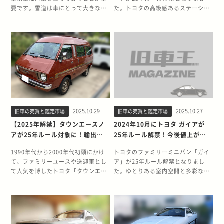
要です。雪道は車にとって大きな負
た。トヨタの高級感あるステーショ
担になるため、十分な対策のないま
ンワゴンとして登場したマークIIク
ま運転すると不具合のみならず事故
オリスは、今でも根強い人気を誇る
にもつながりかねません。 一方で、
モデルです。 マークIIクオリスはス
乗ってこその車という観点で考える
テーションワゴンとして独自の人気
と、雪だからといって過度に心配を
を持ち、コンディションや装備次第
してガレージに眠らせておくのはも
では「希少性」や「資産価値」が高
ったいないともいえます。 雪という
まっている個体もあります。売却を
特別な景色のなかで眺める旧車は、
検討する際は、相場に精通した旧車
普段とは違って格別なものです。そ
専門店へ査定を依頼し、正当な価値
こで、大切にしている旧車を守りつ
を把握してから判断すると良いでし
2025.10.29
2025.10.27
旧車の売買と鑑定市場
旧車の売買と鑑定市場
つも、雪道のドライブを楽しむため
ょう。 本記事では、25年以上にわた
の対策を詳しく紹介します。 旧車に
って旧車・クラシックカーを15,000
【2025年解禁】タウンエースノ
2024年10月にトヨタ ガイアが
特別な雪道対策が必要な理由 路面が
台以上買い取りしてきた旧車王が、
アが25年ルール対象に！輸出と
25年ルール解禁！今後値上がり
滑りやすく気温の低い雪道は、通常
25年ルールの解禁対象となったマー
買取相場の行方
する？
の走行環境とは大きく異なります。
クIIクオリスのグレードや魅力、今
1990年代から2000年代初頭にかけ
トヨタのファミリーミニバン「ガイ
特に設計の古い旧車では、現代の車
後の相場動向について詳しく解説し
て、ファミリーユースや送迎車とし
ア」が25年ルール解禁となりまし
以上に影響を受けることも少なくあ
ます。 【この記事でわかること】
て人気を博したトヨタ「タウンエー
た。ゆとりある室内空間と多彩なグ
りません。 まずは、旧車で雪道対策
・25年ルールの詳細・25年ルール解
スノア」。その中でも1999年〜
レード展開で人気を集めたガイア
をすべき理由を、4つの観点でみて
禁対象のマークIIクオリス一覧・マ
2000年に製造されたモデルが、
は、25年ルールの解禁により中古車
いきましょう。 車体の傷みが進行し
ークIIクオリスの魅力 マークIIクオ
2025年で25年ルールを満たし、ア
価格が高騰する可能性があります。
やすい 一見きれいに見える雪です
リスが25年ルール解禁！ 2024年8
メリカへの輸出が可能になります。
ガイアは年式によっては市場で評価
が、大気中の多くの不純物を含んで
月、マークIIクオリス（1999年8月
北米では日本製ミニバンの人気が高
されやすく、「コレクション性」や