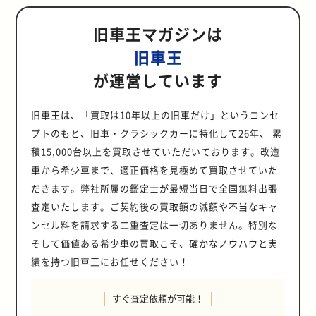
理大臣が誕生したという歴史的な瞬
アントホワイトパールのリセールが
希少モデルにおいては、海外バイヤ
高出力なエンジンにより、SUVであ
りしてきた旧車王が、廃車にかかる
上にわたって旧車・クラシックカー
くべき対策を詳しく紹介します。 ス
年落ち トヨタ マークIIクオリス 3.0
ーフ GF-SR50G 3S‑FE トヨタ タウ
バーサイズに収まった扱いやすさ
輸出と市場価格の観点から注目すべ
ら登場した「JZA70型」は、2.5L直
間に喜びを感じつつ、これからも日
良く、さらにスポーツカーの特性
ーが競って買い付けに来る傾向があ
りながらスポーツカーのようなダイ
費用の内訳や詳しい相場、損をしな
を15,000台以上買い取り、車輌登録
タッドレスタイヤを履く 旧車に限っ
クオリスＧ TA-MCV20W 1MZ-FE
ンエースノア スーパーエクストラ
と、3列シートによる高い実用性で
きグレードをピックアップして紹介
列6気筒DOHCツインターボの1JZ-
旧車王マガジンは
本の旧車文化の発展に努めてまいり
上、低走行車がリセールに大きく影
ります。 トヨタ・クレスタは、マ
ナミックな走行を実現しました。中
いための依頼先の選び方について解
や各種行政手続きに精通した旧車王
たことではありませんが、雪道を走
2000年 12月 25年落ち 25年ルール
メモリアルエディション スペーシャ
す。ベースグレードから上級仕様ま
します。 1JZ-GTE搭載の「2.5GT-
GTEエンジンを搭載し、最高出力
ます。 旧車王は旧車専門の買取サー
響します。 日産GT-R（R35）で人
ークIIやチェイサーと並ぶ“3兄弟”の
でも、カイエン・ターボは「911」
説します。 廃車手続きの種類 廃車
が、一軒家にお住まいの方が車庫証
行する際は最低限スタッドレスタイ
解禁でマークIIクオリスは値上がり
スルーフ ツインムーンルーフ GF-
で豊富なラインナップがあり、代表
旧車王
T」が断トツ人気 最も注目されてい
280馬力を誇るハイパフォーマンス
ビスです。古いクルマに特化して20
気のグレード ここからはGT-
一角を担った高級ミドルセダン。中
や「ボクスター」などのスポーツカ
の手続きには「永久抹消登録」と
明を取得する方法や書類の書き方な
ヤは装着しておきましょう。特に設
する？ 今回の解禁で、マークIIクオ
SR50G 3S‑FE どのグレードが人
的なものに以下が挙げられます。 ・
るのが、1JZ-GTEツインターボエン
モデルで、よりスポーツ志向の強い
年以上の実績をもち、YouTubeの
R（R35）の人気グレードを3つご紹
でも2000年4月登録の「エクシー
ーに匹敵する性能を持っており、発
「一時抹消登録」があります。どち
どについて詳しく解説します。 車庫
が運営しています
計の古い旧車では、わずかな雪でも
リスの輸出需要が高まることが予想
気？輸出・相場の観点から注目モデ
メモリアルエディション（1999年
ジンを搭載した「2.5GT-T」グレー
仕様に進化しています。 年式と25年
ほかにXやInstagram、TikTokでも
介します。 ピュアエディション GT-
ド」や「スーパールーセント」など
進からわずか5.6秒で100km/hに達
らの手続きを選ぶかによって、その
証明とは 車庫証明とは、クルマの保
不安定になるおそれがあります。 ま
されます。特に北米では、ステーシ
ルを紹介 タウンエースノアのなかで
10月）：特別装備を充実させた記念
ドです。JDMシーンではこのエンジ
ルールの関係 A70型スープラは1993
旧車のさまざまな魅力を発信してい
Rのベースグレードです。車種自体
のプレミアムエディションは、2025
します。 また、ポルシェの伝統的な
後のクルマの扱いや必要となる費用
管場所が確保されていることを証明
た、スタッドレスタイヤを使用する
ョンワゴンタイプのトヨタ車に対す
も、25年ルールを満たす年式のモデ
モデル ・リミテッド／リミテッドナ
ンのパフォーマンスとカスタム性の
年まで生産されていたため、すでに
ます！ Twitter：
に十分な価値があるため、新車価格
年4月に25年ルール解禁を迎えるモ
DNAを受け継ぎつつ、SUVならでは
が変わります。それぞれ詳しく見て
する公的な書類のことです。 正式名
旧車王は、「買取は10年以上の旧車だけ」というコンセ
際は、製造からの経過年数も重要な
る人気が高く、パーツの入手性や整
ルには多くのグレードが存在しま
ビスペシャル（2000年10月）：上
高さが高く評価されており、北米を
ほとんどの年式が「25年ルール」を
twitter.com/qsha_oh
が安いながらもリセールが高く、最
デル群です。これにより、アメリカ
の居住性と実用性も兼ね備えていま
いきましょう。 永久抹消登録 永久
称を「自動車保管場所証明書」とい
ポイントです。ゴムが硬化して柔軟
備のしやすさも相まって注目が集ま
す。しかし、すべてが同じように評
級装備＋ナビ搭載 ・エアロパッケー
プトのもと、旧車・クラシックカーに特化して26年、 累
中心に輸出ニーズが非常に高まって
クリアしています。特に、1990〜
Instagram：
も人気のグレードです。足回りや機
をはじめとした右ハンドルマニアの
す。日常での使い勝手のよさとファ
抹消登録は、クルマを解体（スクラ
い、自動車の使用の本拠の位置を管
性を失うと、雪道でのグリップ性能
っています。 とくに以下のようなグ
価されるわけではなく、輸出市場で
ジ（2000年4月）：スポーティな外
います。 NAモデル「3.0GT」もじ
1993年式のJZA70型はアメリカでも
instagram.com/qshaoh_channel
能面はほかのグレードと変わりな
積15,000台以上を買取させていただいております。改造
多い地域での輸出ニーズが急増する
ミリーカーとしての快適さを両立し
ップ）することを前提とした手続き
轄する警察署で「保管場所証明申請
が著しく低下します。十分にタイヤ
レードは希少性・装備の充実度から
人気のある仕様や、内外装が整った
観が特徴 エンジンは信頼性の高い
わじわ評価上昇中 ターボモデルに
人気が高く、今後さらに輸出価格が
TikTok：tiktok.com/@qshaoh
く、ブレンボ製のブレーキキャリパ
可能性があります。 2025年に解禁
ているため、アウトドアや長距離ド
です。対象のクルマの登録情報を永
手続」をした際に交付されます。 ク
の溝が残っていても、3～5年を目安
高騰が見込まれます。 ・3.0クオリ
車から希少車まで、適正価格を見極めて買取させていた
特別仕様車には高い相場がつく傾向
3S-FE型を中心に、後期には直噴の
比べれば静かな人気ですが、2JZ-
高騰する可能性があります。 70スー
ーや、20インチのレイズ製のアルミ
となるクレスタのグレード一覧
ライブでも頼もしいパートナーとな
久に抹消します。この手続きが完了
ルマの車検証に記載された使用者
に交換してください。 チェーンを用
スG（1MZ-FE） ・2.5クオリス ツア
があります。 現時点で輸出・相場の
1AZ-FSE（D-4）、ディーゼルの
GEを搭載したNA仕様「3.0GT」
プラの海外人気と相場動向 70スープ
だきます。弊社所属の鑑定士が最短当日で全国無料出張
ホイールを装着しており、高次元の
2025年に25年ルールの対象となる
るでしょう。 なお、955型のほかに
すると、そのクルマは二度と公道を
は、以下のような場合に管轄の警察
意しておく 旧車で雪道を走る際は、
ラーエディション（2MZ-FE） ・2.2
観点から注目されているモデルにつ
3C-TEも設定。北米ではこのサイズ
も、トヨタの名機エンジンを積んだ
ラは、80スープラや60セリカXXに
走りを実現しています。 プレミアム
クレスタは、2000年4月および12月
下記のモデルが販売されており、2
査定いたします。ご契約後の買取額の減額や不当なキャ
走ることができなくなります。 災害
署で車庫証明を取得し、運輸支局で
チェーンも用意しておくことをおす
クオリス FOUR（5S-FE 4WD） た
いて、エンジンや駆動方式、装備仕
感とエンジンバリエーションが希少
1台として価値が見直されていま
比べて価格が落ち着いていた時期も
エディション GT-Rの中で高級感を
登録のモデルです。対象車輌は、い
代目以降はハイブリッドモデルもラ
等でクルマが使えなくなった場合
手続きをする際に提出しなければな
すめします。スタッドレスタイヤ
だし、中古車価格はコンディション
ンセル料を請求する二重査定は一切ありません。特別な
様の違いを踏まえて紹介します。
であり、家族用ミニバンとしてだけ
す。ノーマルを好む層からの需要も
ありましたが、近年はYouTubeな
高めたグレードです。ピュアエディ
ずれも「GF-」で始まる型式を持
インナップとして加わっています。
や、老朽化等により乗る予定が全く
らないとされています。 ・新車や
は、雪上に水分がないと十分に能力
や走行距離によって大きく異なりま
ディーゼル×4WDの「KH-CR系」
でなく、キャンピングカーベース車
根強く、内装状態の良い個体は高値
どの影響もあり再評価が進んでいま
そして価値ある希少車の買取こそ、確かなノウハウと実
ションの装備に加えて、フジツボ製
ち、直列6気筒エンジン「1G-FE」
・2006年：957型（マイナーチェン
ないクルマを処分する際に選ぶこと
中古車を新たに購入したとき（新規
を発揮できません。ABSやトラクシ
す。売却や査定を検討する際は、専
は輸出ニーズが高い 輸出市場で特に
としても需要が見込まれます。 トヨ
がつく可能性があります。 ソアラ
す。特に北米市場では右ハンドルで
のチタン合金製マフラーを採用し、
または「1JZ-GE」を搭載していま
ジ後）・2010年：958型（2代
が一般的です。手続きを行うと、後
績を持つ旧車王にお任せください！
登録） ・クルマの所有者が変わった
ョンコントロールといった電子デバ
門店での査定をおすすめします。 マ
注目されているのは、3C-TEディー
タ ガイア以外で2024年に25年ルー
を高く売るなら？買取のコツと今後
も問題なく受け入れられる層が存在
洗練された外観が見る人の目を惹き
す。 特に「1JZ-GE」は、トヨタが
目）・2018年：E3K30型（3代目）
述する自動車税や重量税の還付金を
とき（移転登録） ・クルマの所有者
イスの備わっていない旧車では、現
ークIIクオリスの魅力とは？ マーク
ゼルエンジンを搭載した「KH-
ルが解禁される車種一覧 2024年
の展望 高額買取を狙うには、相場の
し、今後の相場上昇が見込まれてい
つけます。さらに不快な音を消し去
誇る名機のひとつ。耐久性とパワー
カイエンはブランドの持つ高級感
受け取ることができます。クルマを
が住所を変更したとき（変更登録）
行車よりもさらに限界は低くなりま
IIクオリスは、セダン譲りの走行性
CR40G」「KH-CR50G」型です。燃
は、ガイア以外にも多くの人気モデ
動向を把握し、車輌の価値を正しく
ます。 すでに国内でも、JZA70型や
るアクティブノイズコントロール機
すぐ査定依頼が可能！
を兼ね備え、海外のチューナーたち
と、SUVの実用性を兼ね備えたモデ
完全に手放し、維持費の負担から解
ただし、地域によっては車庫証明
す。 水分のあまりない新雪や完全な
能と、ステーションワゴンならでは
費に優れていながらも高いトルクを
ルが25年ルール解禁を迎えます。代
評価できる業者に依頼することが重
ターボAなどの希少モデルは高額で
能を備えたBOSEサウンドシステム
から高い評価を得ており、輸出人気
ルとして、今後もポルシェを牽引し
放されたい場合に適した方法です。
の申請が不要な場合があるため、事
凍結路を走行する際には、チェーン
の荷室空間を両立したモデルです。