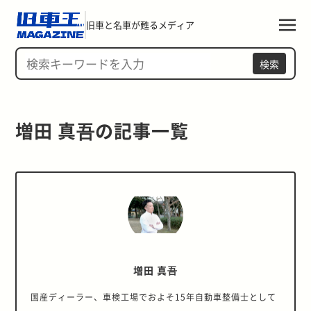
旧車と名車が甦るメディア
検索
増田 真吾の記事一覧 
増田 真吾
国産ディーラー、車検工場でおよそ15年自動車整備士として