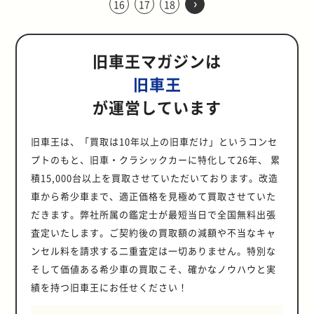
›
のエンジンの投入を余儀なくされた
也）が乗るスーパーZとして活躍し
16
17
18
被った狼といえます。1995年4月ま
Quattro”です。 自動車性能向上の
たレプリカモデルが造られているほ
トノーズ、今なおマニアの間で人気
比較的自由に輸入できるようになり
日本のバブル経済による潤沢な資金
てしまう問題など、あらゆる点を考
ンドクルーザーは、大枚をはたいて
ナップされています。 両モデルとも
くのファンを生み出します。 しか
のです。 高出力化に対応できなかっ
たのが記憶に残っています。 Z31型
でに10479台が生産され、日本でも
過渡期だった “Audi Quattro”の登
ど。今回はそんな550スパイダーの
の「スプリットウィンドウ」を備え
ます。これがいわゆる「25年ルー
から生み出したこの3車種は、造形
慮した上で360は北米の道路を走る
でも手に入れたい車なのです。 特に
ドアとルーフの取り外しができ、本
し、主演のポールは実生活でもスー
たサイドバルブ式エンジン ヘミエン
（3代目：1983年～1989年） ロン
1184台が販売。ポルシェが作った
場した1980年当時、一般車の主流は
歴史と、レプリカモデルの「ベック
た個性的なリアビュー。当時として
ル」です。 1995年発売のR33は、
だけ見ても今では考えられないほど
には適さない車だと結論づけられま
80系からのモデルは、足回りなどの
格的なオフロード走行を楽しみ遊び
プラを所有するほどの車好きでした
ジンの登場までは、サイドバルブ式
グノーズ、ショートデッキという基
W124として、人気を獲得したモデ
FF（前輪駆動）でした。 その理由
550スパイダー」ついてご紹介しま
は、かなり先鋭的なデザインと大排
2020年からこの25年ルールの適用
斬新。軽自動車にあまり馴染みがな
した。 なぜ今になって価格が上がっ
刷新で居住性が飛躍的に向上し、中
倒したいユーザーにとっては嬉しい
が、2013年11月に自動車事故に遭
旧車王マガジンは
のエンジンが主流でした。 サイドバ
本的なフォルムは継承しつつ、2代
ルでした。 高貴なボディに隠された
は、車重の軽量化は進んでいたもの
す。 その価値6億円！ポルシェ初の
気量V8エンジンで欧州のファンまで
対象となりました。これまで主に日
いアメリカでは、ホビーカーとして
てきているのか？ そんな評価の低か
古市場が特に値落ちしづらく、現在
ギミック。そして、解放感という点
い、40歳という若さでこの世を去っ
ルブ式エンジンとは、給排気バルブ
目までとはイメージが大きく異なる
ハイパワーエンジン エンジンは
の、タイヤのグリップ力がまだ低か
市販レーシングカー 1954年に発売
も納得させました。 今回は、今や名
本国内需要しかなかったところに、
多くのファンを生み出しました。 制
った360が現代のアメリカで再評価
でも輸出が頻繁に行われています。
旧車王
ではアーリーブロンコへのオマージ
てしまいました。この衝撃的なニュ
がシリンダーヘッドではなく、シリ
モデルです。 フェアレディZシリー
W124のボディに、当時の2ドアクー
った時代。エンジンパワーを逃さず
した550スパイダーは市販車であり
車と呼ばれるまでになったコルベッ
一気にアメリカのコレクターの需要
度の恩恵もあり、アメリカでは大人
され、価格も高騰しているのはなぜ
中古車相場と旧車王での買取価格
ュを強く感じられます。 オフロード
ースにファンは深い悲しみに暮れ、
ンダーと並んで配置され、バルブの
ズ唯一のリトラクタブルヘッドライ
ペ「R129型 500SL」のV型8気筒
路面に伝えるには、フロントヘビー
ながら、レーシングカーに準じた仕
トC2の魅力に迫ります。 まさにア
が運営しています
が加わったことで、価格が上昇して
気 このABCトリオがアメリカで人気
なのでしょう。日本のクラシックカ
は？ 大手中古車サイトのランドクル
走行を突き詰めたパッケージ 初代ブ
その後公開された7作目「ワイル
傘も上向きに取り付けられていまし
トが特徴的で、エンジンもハイパワ
5.0L自然吸気エンジン「M119E50
にして前輪をしっかりと接地させて
様でプロレーサーからも評判の高か
メリカンスポーツの代名詞！コルベ
いるのです。 また、販売当時は不評
なのは、スポーツカーならではの運
ーには多くのファンが存在してお
ーザーの相場を見てみると、80系の
ロンコを思わせる外観に対して、内
ド・スピード SKY MISSION」はポ
た。 燃焼室が横に長い構造で、圧縮
ーのターボエンジンVG30ETを搭載
型」を搭載しています。 最大出力は
駆動する必要がありました。また、
った車です。 販売期間の1954年か
ットC2とは シボレー コルベットと
だった「大型化」ですが、比較的体
動性や、アグレッシブなスタイリン
り、時間が経過するにつれ価値は上
価格帯は約80～600万円（※執筆時
装は最新のインフォテインメントシ
ールの遺作となったのです。 なぜ中
比を高めづらく、燃焼効率も良くな
するなど、ハイパフォーマンススポ
330PS/5,700rpm、最大トルクは
センタートンネルを持たないFF車派
ら1956年に生産された台数は約100
聞けば、アメリカンスポーツカーの
旧車王は、「買取は10年以上の旧車だけ」というコンセ
格の大きなアメリカ人や、ファミリ
グだけでなく、25年ルールの影響も
がっていきます。 そのなかでも日本
点）と、個体によっては新車価格を
ステムを採用したモニターが搭載さ
古市場が高騰しているのか 2021年6
かったため、高出力化が難しいとい
ーツカーという新しいZの方向性を
50kgm/3,900rpmという強大なパワ
スペース効率に優れ、車内空間を広
台で、そのうち今でも現存している
代表格と言って差し支えないでしょ
ー層から評価されています。 希少価
あるでしょう。 製造から25年経過し
大衆車の始祖という立ち位置の360
上回るものも見受けられます。 最高
プトのもと、旧車・クラシックカーに特化して26年、 累
れ、サイズは8インチと12インチか
月17日〜19日にラスベガスで行われ
う構造的な問題を抱えていました。
決めたモデルになりました。 Z32型
ーとトルクを発揮し、4速ATながら
くしやすいこともFFが重宝された要
のはわずか30台のみといわれていま
う。しかし、1953年に初代コルベッ
値が価格高騰に拍車をかける R33が
た日本車は、アメリカ国内の保安基
は、海外ファンにとってはジャパニ
額の600万円の個体は15000kmの低
ら選択可能。搭載されるエンジンは
た「バレット・ジャクソン・オーク
OHVの登場とOHVの弱点を見事に克
（4代目：1989年～2000年） 先代
積15,000台以上を買取させていただいております。改造
0～100km/h 加速は6.1 秒をマー
因のひとつです。 しかし、FFは優れ
す。いざ550スパイダーのオークシ
トが発表された当時、見た目もさる
高騰する可能性が高いもう一つの理
準（FMVSS）による縛りを受けるこ
ーズクラシックとして非常に人気。
走行かつ、リフトアップというラン
最高出力270psの2.3リッター直列4
ション」では、ポールが劇中で乗っ
服したヘミエンジン OHVのメリット
からスーパースポーツカーへと変更
ク。大パワーゆえにこの大柄なV8エ
たエンジンレイアウトであるもの
ョンが開かれれば、約6億円で落札
ことながら、性能でも欧州車には全
由は、生産台数の少なさです。 販売
となく輸入可能になるため、ABCト
車から希少車まで、適正価格を見極めて買取させていた
年数が経つことで価値が増すクラシ
ドクルーザーならではのカスタムが
気筒と、最高出力310ps、2.7リッタ
たA80型スープラが出品されまし
は、バルブを燃焼室上部に取り付け
した方向性を、より発展させたモデ
ンジンは、W124のボディにはその
の、コーナリング性能ではFRに及ば
されるほどです。 ジェームス・ディ
く歯が立ちませんでした。 そんなコ
当時、バブル経済が終焉した直後と
リオはこういったルールの影響もあ
ックカーと、360の持つ歴史的価値
されており、国内でも人気の仕様で
ーV型6気筒の上級グレード用の2種
た。 劇中どおりのオレンジのボディ
だきます。弊社所属の鑑定士が最短当日で全国無料出張
ることにより、燃焼室をシンプルで
ルとなりました。 一番大きな変更点
まま搭載することはできず、車体の
ず、向上しつつあったエンジン性能
ーンも惚れ込んだ550スパイダー 往
ルベットの地位を一気に押し上げた
いうことと、不評だったことから、
り北米での人気が高いのです。しか
が相まって価格の上昇が起こってい
す。 一方、旧車王での買取価格はVX
類で、どちらも直噴ターボであるエ
カラーとアルミ製の大型リアウイン
コンパクトな円筒状の形状にできる
は、フェアレディZの外観上の特徴
前半部分はほぼ作り直されていま
を活かし切ることはメーカーの課題
査定いたします。ご契約後の買取額の減額や不当なキャ
年のスター「ジェームス・ディー
のは、初代登場から10年となる
販売台数が伸び悩み、1.6万台しか
し、現在は輸入するにも車本体の在
るのです。 360の中古車相場と直近
リミテッドグレード(ガソリン、ディ
コブーストを採用しています。 高強
グが装着されたその姿にオークショ
ことです。ピストンの運動方向であ
だった、ロングノーズ・ショートデ
す。 500E開発が困難だったメルセ
の一つ。一方エンジンパワーを的確
ン」も550スパイダーの魅力に憑り
1963年に登場した2代目コルベット
生産されませんでした。この台数
庫台数が減少しており、生産台数が
ンセル料を請求する二重査定は一切ありません。特別な
のオークション価格 海外での需要が
ーゼルターボ）が10～160万円、丸
度スチールのラダーフレームに装備
ンは沸き、55万ドル（約6106万
る上下方向に圧縮と給排気ができる
ッキを改め、スポーツカーの象徴で
デス・ベンツ 1989年、V型8気筒エ
に路面に伝える四輪駆動は、オフロ
つかれた1人であり「リトル・バス
C2です。 シボレー コルベットは当
は、同じく25年ルールによって高騰
4500台ほどと少ないAZ-1は特に希
高い360ですが、日本国内の大手中
目＆角目4灯フェイスモデル(ガソリ
されるサスペンションは、フロント
5950円）もの価格で落札されたので
そして価値ある希少車の買取こそ、確かなノウハウと実
ことで、より圧縮と燃焼の効率を高
あるワイド&amp;ローにデザイン変
ンジンを搭載した500SLが人気を博
ード目的のパートタイム4WDが主流
タード」の愛称で呼んでしまう程の
初はV8エンジンではなかった シボレ
したR32の3分の1ほどの台数です。
少性が高く、値段も上昇傾向にあり
古車サイトでの消費税込みの車体価
ン、ディーゼルターボ)が80～160万
がダブルウィッシュボーン式、リア
す。A80型スープラの海外人気はワ
めることができます。 一方で、通常
更したこと。 これによって、主要マ
したことで、メルセデス・ベンツは
で、一般車に装着するには大きく重
めり込んでいました。 しかし1955
績を持つ旧車王にお任せください！
ー コルベットは、シボレー初の2シ
輸送中には販売先が決まるほど加熱
ます。 まとめ バブル時代の遊び心
格は、90万円～220万円。最高額の
円。丸目＆角目4灯フェイスという
が5リンク式リジット。タイヤは7種
イルド・スピードの影響もあります
のOHVの大きなデメリットとして、
ーケットであった北米で、ポルシェ
W124に同エンジンを積んだハイパ
たいことがネックで敬遠されていま
年9月、ジェームスは自慢のリト
ーターレイアウトのオープンスポー
している現在の状況は、暫く続くと
ある軽オープンカーとして、国内外
個体はエンジンの出力アップや、内
のは、80系の前身にあたる60系を意
類の設定があり、30インチからマッ
が、北米仕様として販売された日本
給排気バルブの直径が限定されてい
などと同等の高級スポーツカーの地
ワーモデル、500Eの製作を決定。し
した。 向上したエンジン性能を「技
ル・バスタードでレースに参加する
ツカーとして、当時遅れを取ってい
見られ、今後R33スカイラインGT-R
問わず幅広い人気を持つ平成ABCト