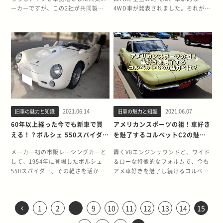
ったものの、R32を凌駕する高い運
もオープンカー特有の収納ルーフ
世紀経った現在において市場価格が
わえ、この個体のコンディションの
レー ブレイザーの登場により、フォ
ターボを搭載したRZグレードは、最
呼称になりました。 マッスルカー全
以上前となる1969年で、現在まで発
ーカーですが、この2社が共同製作
4WD車が発表されました。それが世
動性能は、“GT-R”の名に恥じない
は、そのときの気分によってフルオ
上昇しています。 2020年1月時点の
良さを組み合わせた1500万円という
ードは苦戦を強いられることになり
高出力は自主規制いっぱいの280ps
盛期のパワー競争を戦った ヘミエン
売されたモデルは全6世代です。 ど
した「500E」というモデルが存在し
界初のフルタイム4WD車、“Audi
ものだったのです。 今後R33スカイ
ープン、タルガトップ、Tバー、ク
アメリカで10,100ドル(約110万円)
価格は、ランクルファンにとって納
ます。 ブレイザーの快適性及び、洗
でありながら、最大トルク44.0kgm
ジンは機構上、高出力化が容易だっ
のモデルも個性的で人気の高いフェ
たのをご存知でしょうか。500Eは今
Quattro（アウディ クワトロ）”で
ラインGT-Rの価値が爆上がりする
ローズの4つから選択でき、運転が
だった1969年式の360が、1年後に
得のプライスと言えるかもしれませ
練されたスタイリングは話題を呼
という当時のライバルたちを蹴散ら
たため、マッスルカー全盛期に巻き
アレディZの初代から現行の6代目ま
でいうEクラスと呼ばれる車体に、
す。 アウディクワトロの登場は、レ
かもしれない 車そのもの価値以外
楽しくなるユニークなギミックを搭
は44,300ドル(約486万円)まで上
ん。 ランクルが古くなっても値崩れ
び、ブロンコの売れ行きは頭打ち。
すかの性能を発揮しました。 おまけ
起こった自動車メーカー各社のパワ
での特徴を順にご紹介します。 S30
大パワーのV型8気筒エンジンや強化
ースシーンやその後の自動車業界に
に、中古車の価格を決定する要素
載。また、アルミボディによる軽量
昇。さらに2020年10月には、上位
しない理由 上の事例のように、ラン
その後はモデルチェンジを繰り返す
に鋳鉄製のエンジンブロックはとて
ー競争において優位性を発揮。特
型（初代：1969年～1978年） 初代
された足回りなどを装備したポルシ
大きな影響を与えました。今回は、
は、需要と供給のバランス。バラン
化や、4輪ダブルウィッシュボーン
グレードの「デラックス」が50,000
ドクルーザーは製造から年数が経過
も、ピックアップトラック「Fシリ
も頑丈で、およそ1000psのパワー
に、1964年に第二世代としてヘミエ
フェアレディZが登場したのは1969
ェ仕込みのチューニングが施された
アウディ初の四輪駆動、しかも世界
スが崩れ、市場への供給以上に需要
サスの採用など、走行面でも手を抜
ドル(約550万円)で取引されていま
していても、中古市場では高値で取
ーズ」のヒットの陰に隠れ、ブロン
にも耐えることができ、チューニン
ンジンが復活すると、NASCARレー
年。登場から10年に渡り、世界累計
奇跡の1台です。「ポルシェライ
初のフルタイム4WDとなるアウディ
が高まると価格は高騰します。
かず、当時は145.8万円(税抜)で販
す。 半世紀も前に販売されていた
引される傾向があります。それはオ
コは1996年に生産を終了してしまう
グ業界でも非常に重宝されていま
スでも活躍し、1970年代初頭まで人
55万台を売り上げるロングヒットモ
ン」とも呼ばれる500Eは、いったい
クワトロは、なぜ開発されたのか、
R33GT-Rの中古車は、現在急激に需
売されました。 そんなカプチーノの
360の価値がわずか1年の間で4倍以
フロード性能が高く、車体も非常に
のです。 ところが、コンパクトオフ
す。その性能の高さから、GRヤリス
気を博しました。 NASCARレースで
デルとなりました。 特徴的な、ロン
どんな車なのか、詳しく解説してい
どんな点で革新的だったのかについ
要が高まりつつあり、今後の価格の
中古車相場は、2021年7月の執筆時
上も上がっているのは、一体どうい
丈夫であるために、世界中から需要
ローダーとして一時代を築いた初代
など現在の車にも載せ替えが積極的
ヘミエンジンが活躍したことで、ア
グノーズ・ショートデッキの独特の
きます。 W124のフラッグシップモ
て、当時の自動車事情と合わせてご
高騰が予測されるモデルの一つで
点で39～289万円と上下幅が大き
うことなのでしょうか。 360はアメ
があることが最たる理由です。 未舗
ブロンコの人気は根強く、ファンの
に行われており、ドリフトやゼロヨ
メ車の象徴であるV8ハイパワーエン
フォルムは、海外でも人気が高く、
2021.06.14
2021.06.07
旧車の魅力と知識
旧車の魅力と知識
デルとして誕生 当時500Eは、メル
紹介します。 アウディ初の四輪駆動
す。 アメリカで新車販売されること
く、旧車王での買取り相場はベース
リカの道には適さなかった もともと
装路の多い海外では丈夫なオフロー
間では「アーリー（初期の）ブロン
ンなどでは未だ現役のエンジンだと
ジンというイメージを作り上げたと
高い走行性能に対して価格の安い、
セデス・ベンツのミディアムセダン
システムを搭載した “Audi
60年以上経った今でも新車で買
アメリカンスポーツの祖！車好き
の無かった第2世代GT-Rが、輸入解
グレードが～100万円、特別仕様車
360は1968年にアメリカ市場でも展
ド車の人気が高く、特にランドクル
コ」と呼ばれ、今でも愛され続けて
いえるでしょう。 ワイルド・スピー
言っても過言ではありません。 エン
いわゆるコスパのいいことも手伝っ
「W124型」の高性能グレードとし
Quattro”の歴史 1970年代から1980
禁と共に需要が高まるのは既にR32
の「リミテッド」が～130万円とな
える！？ポルシェ 550スパイダー
を魅了するコルベットC2の魅力
開されており、出荷台数は累計1万
ーザーが持つ悪路走破性能と信頼性
います。 初代を思わせる新型は4ド
ドへの登場で人気は加速 そんなA80
ジンの歴史とヘミエンジンの魅力 ヘ
て、海外、特に北米での売上を伸ば
て1991年春に販売されました。全長
年代初頭は、自動車の性能向上にお
で証明済み。さらにR33GT-Rは、生
っています。 当時の日本だからでき
の輝かしい歴史と現在
とは？
台とそれほど振るいませんでした。
の高さは、世界中から認められてい
アモデルも存在 生産終了から24年が
型スープラは、北米でカルト的とも
ミエンジン登場の背景には、高出力
し、日産の名前を世界に知らしめた
×全幅×全高は
いて過渡期とも言える時期でした。
メーカー初の市販レーシングカーと
轟くV8エンジンサウンドと、ワイド
産台数が少なかく、市場に残る中古
た突き抜けたコンセプト 個性豊かな
360は28km/Lという燃費の良さも売
ます。 日本車であることのメリット
経ち復活したブロンコは、初代モデ
言える人気を誇っています。その理
化を求める時代背景がありました。
1台です。 S130型（2代目：1978年
4755×1795×1410mmと、車幅は
エンジン性能や車体の軽量化が進む
して、1954年に登場したポルシェ
＆ローな特徴的なフォルムで、今も
車の数も限定されています。 25年ル
ABCトリオは30年経過した現在でも
りでしたが、当時のアメリカでは燃
も 日本国内では舗装路を走ることが
ルを彷彿とさせる丸目ヘッドライト
由は2001年に第一作が公開され、現
1950年代に入ると、いわゆるビッグ
～1983年） 国産車初のTバールーフ
ベースのW124よりも広く、フェン
一方で、タイヤ性能などまだ開発が
550スパイダー。その軽さを活かし
アメ車好きを魅了し続けるコルベッ
ール適用でアメリカの門戸が開く 正
高い人気を保ち、その需要は海外に
費にあまり関心がなく、むしろ車体
多いため、国内仕様のランクル80系
を持ち、武骨ながらコミカルでファ
在までシリーズが続くカー・アクシ
3と言われるGM（ゼネラルモーター
車となった2代目Zは、初代のフォル
ダー部は大きく張り出しているのが
追いつかない部分もあり、より高性
た走行性能は当時のレースでも好成
ト。そんなコルベットの地位を現在
規ルートで販売していない車をアメ
まで及んでいます。どの車種にも共
重量の軽い360は「安全基準の低い
は海外で使用されている個体に比べ
ニーな雰囲気。車体サイズが全長
ョン映画「ワイルド・スピード」の
ズ）、フォード、クライスラーで、
ムを引き継ぎながらややワイド化し
特徴です。 しかし、E500のキャッ
能な車を開発するため、各メーカー
績を残し、かつての名優「ジェーム
の地位にまで押し上げたのは、2代
リカに輸入するには、かなりハード
通することは、オープンカーの軽自
車」と捉えられ、良いイメージは与
故障や劣化が少ないという特徴があ
4,412×全幅1,928×全高1,826mm
存在です。 故ポール・ウォーカー演
仁義なきパワー競争が勃発します。
たモデルでした。 ド派手な爆破シー
チコピー「炎の情熱 絹の優美」のよ
が苦心していた時期でもあります。
ズ・ディーン」が愛した車としても
目となるコルベットC2と言っても良
ルの高い基準をクリアする必要があ
動車であり、エンジンを限界まで回
えられなかったのです。 アメリカ車
ります。そのため、たとえ走行距離
の2ドアモデルと、全長4,810×全幅
じる主人公「ブライアン・オコナ
‹
これまでのエンジンの高出力化が困
ンとカーアクションで大人気の刑事
うに、元々の優美な外観デザインは
そんな中、革新的なフルタイム4WD
1
2
9
10
11
12
13
14
15
有名です。 その人気は今でも衰え
いかもしれません。 リトラクタブル
ります。 ところが、発売から25年を
し、軽い車体を振り回すように運転
と比べた場合の衝突安全性に、加速
が10万kmを超えていたとしても、
1,928×全高1,854mmでシリーズ初
ー」が駆るA80型スープラは、劇中
難になっていたことから、各社新型
ドラマ、西部警察で大門刑事（渡哲
キープされており、まさに羊の皮を
として誕生したのが、“Audi
ず、550スパイダーを忠実に再現し
ヘッドライトによって尖ったフロン
経過すると、この規制が緩和され、
できる楽しい車だということです。
性、後部ヒンジドアが走行中に開い
海外ユーザーにとって日本仕様のラ
となる4ドアモデルの2種類がライン
でもその力強い走りを見せつけ、多