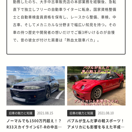
勤務したのち、大手中古車販売店の本部業務を経験後、急転
直下で独立しフリーの自動車ライターに転身。国家資格整備
士と自動車検査員資格を保有し、レースから整備、車検、中
古車、そしてメカニカルな分野まで幅広い知見を持つ。その
車の持つ歴史や開発者の想いだけでご飯3杯いけるのが自慢
で、昔の彼女が付けた肩書は「熱血太鼓車バカ」。
2021.08.15
2021.08.10
旧車の魅力と知識
旧車の魅力と知識
ノーマルでも1500万円超え！？
バブルが生んだ夢の軽スポーツ！
R33スカイラインGT-Rの中古車
アメリカにも影響を与えた平成の