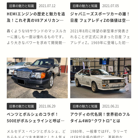
いても紹介していきましょう。
当時は、日産 「R32 GT-R」やマツ
共通化された内装とあわさって、
した。その他にも、4輪ディスクブ
という軽さを実現。リアに横置きさ
も曲線を多く取り入れ、都会的な要
2021.07.12
2021.07.05
旧車の魅力と知識
旧車の魅力と知識
4WDブームの中投入された初代ブロ
ダ「 RX-7 FD3S」など魅力的なスポ
R32と比較するとまるでセダンのよ
レーキの採用やSRSエアバッグ、サ
れた排気量360ccの空冷2気筒2スト
素を持った新世代SUVの風格を感じ
ンコ 1966年当時、ジープ チェロキ
ーツカーが数多く発売されていまし
HEMIエンジンの歴史と魅力を追
ジャパニーズスポーツカーの雄！
うなイメージでした。 GT-Rに卓越
イドインパクトバーなど軽自動車で
ロークエンジンは、最高出力16馬力
させるものとなっています。 約
ーやインターナショナル スカウトな
た。そんな車好きを熱くさせた1993
及！これぞ真のV8アメリカンパ
日産 フェアレディZの価値は空冷
したスポーツ性能と特別感を求める
は初となる装備も多く搭載し、発売
ながら4人乗車の状態でも最高速度
1,500万円のプライスがついたラン
どのオフロード4WDが盛り上がりを
年5月、ニュルブルクリングで幾多
ワー！
ポルシェ911並ぶか！？
ユーザーにとって、期待はずれにな
時の新車価格は当時の価値としては
83km/hを記録しました。 そして、
クル80系とは？ そんなランドクルー
見せていました。 対するフォードも
の走行テストを重ね、研究し尽され
轟くようなV8サウンドのマッスルカ
2021年8月に待望の新型車が発表さ
ってしまったのです。 走行性能は正
割高な138.8万円（税抜）という設
サスペンションには省スペースの
ザー80系は、2021年6月に行われた
これらの対抗車種として、オフロー
た新型スープラが誕生。これまでの
ーに誰しも一度は憧れるものです。
れることが正式に決まった日産 フェ
常進化！R32より21秒も短縮 走行性
定でした。 ビートの中古車相場は、
「トーションバースプリング」を使
アメリカのオークション「BRING A
ドSUVの初代ブロンコを発売。全長
グランドツーリング志向の歴代モデ
より大きなパワーを求めて開発競争
アレディZ。1969年に登場した初代
能については、GT-Rの名に恥じな
2021年7月の執筆時点で28～240万
用し、家族4人が座れる室内空間を
TRAIJER」に出品され、141,000ド
4,635×全幅1,695×全高1,640mm
ルに比べ、よりピュアなスポーツカ
を行っていた1950年代に登場した、
となるS30型は、日本のみならず、
い進化を遂げています。 まず、大型
円で取引されており、旧車王での買
確保しています。 価格は425,000円
ル（日本円で約1500万円）という高
小柄なボディに対し、最大出力
ーとして登場しました。 「THE
OHV式エンジンのヘミエンジンは、
北米市場も席巻し、日産を世界的企
化によって増加した車重の問題を解
取額は～150万円です。価格はそこ
で、360が発売された1958年当時、
値で落札されました。 1994年式の
105psの2.8リッター直列6気筒に加
SPORTS OF TOYOTA」のキャッチ
現代の車にも搭載されるほど息の長
業へと押し上げた1台となりまし
決したのがエンジンの進化。型式こ
まで高値ではなく、流通台数も120
一般的なサラリーマンの月収が
その個体は製造から25年以上経って
え、オプションで4.7リッターV型8
コピーのもと発売されたA80型スー
いエンジンとなりました。 今回は、
た。 日産の高い技術力と個性的なデ
そR32と同様のRB26DETTながら、
台ほど。オープンカーのため雨漏れ
16,000円程度だったことを考えると
いるにも関わらず、走行距離はわず
気筒、最高出力205psのパワフルな
プラは、曲線を多用したグラマラス
エンジンの方式の解説とともに、マ
ザインが融合したフェアレディZ
ECU変更、バルブタイミングや吸排
などの心配はあるものの、ABCトリ
まだまだ高値の花。しかし、時が経
か1005マイル（約1600km）という
エンジンが設定されていました。 そ
な外観ながら、ツインターボエンジ
ッスルカーを支えたヘミエンジンの
は、どのモデルも常に独創的で、日
気、圧縮比の見直し、過給圧の上昇
オの中では手に入れやすい存在で
つにつれ国民の給料も上がってい
低走行車であり、外観内観どちらも
して、ルーフが取り外し可能な「パ
ンやダブルウィッシュボーンサス、
特徴に迫ります。 ヘミ（HEMI）エ
産ファンのみならず、全ての自動車
によって最大トルクは1.5kgmも増
す。 スズキ カプチーノ 1991年10月
き、1970年に生産が終了するころに
劣化やキズなどは一切ないという極
ッセンジャーワゴン」や、左右のド
大型ブレーキ、ゲトラグ社の6速MT
ンジンはアメリカ車の象徴 ヘミ
ファンが注目するモデルのひとつ。
強されています。 さらに、車体のサ
に発売されたスズキ カプチーノは、
は、累計で約39万台を売り上げる大
上車。ダークエメラルドパールのボ
アがない「ロードスター」など、ア
など、多くの魅力的な装備が備わっ
（HEMI）エンジンは、1950年代以
今回は、日産の地位を世界的なもの
イズアップによりロングホイールベ
他のABCトリオとは違い、はっきり
ヒットとなりました。 創意工夫を重
ディに4.5リッターDOHCガソリンエ
ウトドア仕様に特化した多彩なモデ
ています。 1000馬力にも耐えうる
降に、アメリカクライスラー社が開
にしたフェアレディZの歴史と、中
ース化したことで、R32の弱点だっ
としたロングノーズ・ショートデッ
ね、日本にマイカー時代を到来させ
ンジンを搭載しており、トランスミ
ルがあるのも、フォード ブロンコ最
2JZエンジン 全長4,520mm×全幅
2021.06.29
2021.06.21
旧車の魅力と知識
旧車の魅力と知識
発、製造を行った半球型の燃焼室を
古車価格から見る現在のZシリーズ
たコーナリング性能が向上。ニュル
キのフォルムが特徴的。DOHCター
た360は現代でも評価されており、
ッションは4速AT、外観や機関部に
大の特徴です。 好評を得たものの、
1,810mm×全高1,275mmのボディ
持つV8ハイパフォーマンスエンジン
の人気についてご紹介します。 新型
ベンツとポルシェのコラボ！
アウディの代名詞！世界初のフル
ブルクリンクでR32が記録したタイ
ボエンジン（F6A型）を縦置きに搭
2016年には日本機械学会が定める
はカスタムやチューニングなどは一
人気は長く続かなかった ショートホ
に搭載される2JZ型はパワーとトル
です。 ヘミとは、半球状を意味する
が登場する日産 フェアレディZの歴
500Eがポルシェラインと呼ばれ
タイム4WD“クワトロ”とは
ムを21秒も縮め、「マイナス21秒ロ
載したFRレイアウトを採用したこと
「機械遺産」として認定されていま
切されていません。 エンジンの始動
イールベースのコンパクトボディは
ク、耐久性にも優れており「トヨタ
「ヘミスフェリカル
史 2021年8月に新型車の発表をする
ていた理由とは！
マン」というキャッチコピーで売り
で、ノーズの長いFRスポーツらしい
す。 アメリカでの360の価格上昇 そ
はもちろん、走行もまったく問題な
オフロードとの相性が良く、ユーザ
最強エンジン」との呼び声も高いエ
（Hemispherical）」の短縮系で、
と正式にアナウンスがあった日産 フ
メルセデス・ベンツとポルシェ、ど
1980年、一般車ではFF、ラリーで
出されました。 販売当時は不評であ
シルエットを演出しています。 他に
んな一時代を築いた360ですが、半
く、ランクル80系の人気の高さにく
ーからも好評でした。しかし、シボ
ンジンです。 シーケンシャルツイン
燃焼室の形状がそのままエンジンの
ェアレディZ。 初代の登場は半世紀
ちらもドイツを本拠地とした人気メ
はFRが全盛の時代に、革新的な