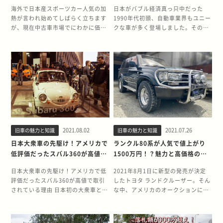
相場が高騰
ABCトリオ
海外で日本産スポーツカー人気の加
日本がバブル経済真っ只中だった
熱が言われ始めてしばらく立ちます
1990年代初頭、自動車業界もユニー
が、現在中古車市場でにわかに価格
クな車が多く登場しました。その中
が高騰しているのが、日産R33スカ
でも記憶に残るのが、車名の頭文字
イラインGT-Rです。 販売当初は、
をとって「ABCトリオ」と呼ばれて
R32から大きく印象の変わった大柄
いた軽スポーツカー、マツダ AZ-
なボディが不評を買い、結果的に新
1、ホンダ ビート、スズキ カプチー
車販売台数も伸び悩みました。ここ
ノの3台でしょう。 今回はバブル時
にきて、なぜR33GT-Rが注目なの
代に強烈な個性を残し、海外でも人
か、R33の基本情報と合わせてご紹
気となっているABCトリオの魅力を
介します。 R33スカイラインGT-R
解説していきます。 マツダ オート
の概要 第2世代と呼ばれるGT-Rの中
ザム AZ-1 1992年9月にマツダオー
で、R33は販売当時不評でした。 動
トザム店より発売されたAZ-1は、軽
2021.08.02
2021.07.26
旧車の魅力と知識
旧車の魅力と知識
力性能を追求し、ターボエンジンに
自動車で唯一のガルウイングドアを
四輪駆動という現代のGT-Rの礎に
採用。ドアが上に開いていくさまは
日本大衆車の先駆け！アメリカで
ランクル80系が人気で値上がり
もなったスパルタンな印象のR32。
ABCトリオの中でも特に異質である
低評価だったスバル360が高値で
1500万円！？魅力と高価格の秘
そして、シャープでより洗練された
とともに強い魅力でもあり、現在で
取引されている理由
密に迫る！
デザインを採用し、第2世代の完成
も根強いファンが多く存在します。
日本大衆車の先駆け！アメリカで低
2021年8月1日に新型の発売が決定
形とも言える精悍なイメージとなっ
ボディ外装にFRPを使用することで
評価だったスバル360が高値で取引
したトヨタ ランドクルーザー。そん
たR34。この2台に挟まれたR33は、
車両重量はわずか720kgに抑え、エ
されている理由 日本初の大衆車とし
な中、アメリカのオークションにて
少し異質な存在です。 十分な速さを
ンジンはスズキ アルトワークスの
て、戦後国内の自動車事情を支えて
出品された1994年製造のランドクル
持っていながら、不当とも言える低
DOHCターボであるF6A型をミッド
きたスバル360。キュートで印象な
ーザー（通称80系）が、日本円で約
い評価をされていた不遇のGT-R、
シップレイアウトである運転席後方
フォルムは「てんとう虫」の愛称で
1500万円もの価格で落札されたとい