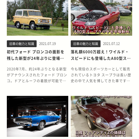
R33について振り返ります。 バブル
に搭載。車体の軽さとガルウイング
親しまれ、現在でも根強い人気を誇
うニュースがありました。 今回はそ
に翻弄されたR33 R33が発売された
の奇抜さを売りにし、当時は149.8
っています。しかし、そんな360で
んな旧世代モデルながら、今でもな
のは、ちょうどバブル経済崩壊直後
万円(税抜)で販売されました。 2021
もアメリカ市場では辛酸を舐め、辛
お根強い人気を誇るランクル80系の
の1995年。開発当初はバブル期であ
年7月の原稿執筆現在、マツダ AZ-1
い時代があったのです。 今回はスバ
魅力、中古市場の相場についても紹
ったものの、社内でも不要論が出る
の市場相場は大手中古車サイトで消
ル360がアメリカで受け入れられな
介していきます。 悪路走破性能を残
ほど風当たりは強く、開発に当たっ
費税込みの車体価格が158～348万
かった理由、そして現在は高値で取
しつつ乗り心地を改善させた80系
ては、当初の計画からさまざまな面
円。旧車王での買取価格は全グレー
引されている現状を解説していきま
1980年代当時、レジャー用としてま
で変更を迫られます。 例えば、内装
ド50～200万円となっており、購
2021.07.19
2021.07.12
旧車の魅力と知識
旧車の魅力と知識
す。 だマイカーが浸透していない時
すます高まっていく自動車需要もあ
にはステアリングをはじめ、一部パ
入、買取ともにAZ-1はABCトリオの
代に誕生した360 日本では1950年代
り、1989年10月に販売開始された
初代フォード ブロンコの面影を
落札額6000万超え！ワイルド・
ーツで全車共通化が図られ、マーチ
中でも最も高値で取引されていま
当時、戦後の経済成長を図るために
ランドクルーザー80系は、オンロー
残した新型が24年ぶりに登場！
スピードにも登場したA80型スー
と同じパーツが使用された徹底的な
す。 ホンダ ビート 量産車としては
「国民車構想」という自動車生産計
ドも快適に走れるコンセプトのも
魅力と歴史を振り返る
プラの中古市場動向
コストダウン。500万円という価格
初の試みであるミッドシップフルオ
画が提唱されていました。 排気量
と、発売されました。 前身モデルの
2020年7月、約24年ぶりとなる新型
今も現役のスポーツカーとして販売
を考えると、チープな印象と言わざ
ープンモノコック構造を採用し、
350～500ccで、価格は25万円以
60系などとは違い、サスペンション
がアナウンスされたフォード ブロン
されているトヨタ スープラは長い歴
るを得ませんでした。 大型化した車
1991年5月に発売されたホンダ ビー
下。さらに、最高時速100km/h、車
も従来までの板バネ式からコイルス
コ。ドアとルーフの着脱が可能で、
史の中で人気を博してきた車です。
体は歴代最長 さまざまな制約の中で
ト。軽オープンの軽量ボディなが
両重量400kg以下で4人乗車可能と
プリングを採用。オフロードでの性
最大35インチものタイヤも履けるな
先代モデルのA80型スープラは特に
開発されたR33ですが、R32からの
ら、新機軸のモノコックフレームは
いう当時の技術では厳しい条件が示
能は残しつつ、快適性を重視したラ
ど、まさにオフロードで思いっきり
人気が高く、中古市場では走行距離
改善も試みられています。 R32で数
高い剛性を発揮し、まさにスポーツ
され、各メーカーは頭を悩ませま
ンドクルーザーとして新たな境地を
遊べる車に仕上がっています。 キャ
10万km近い個体でも当時の新車価
少ない不評ポイントだった居住性の
走行に適した車です。 ABCトリオの
す。 そんななか、スバルが1958年
開拓したモデルといえます。 全長
ッチーな丸目ライトも、半世紀前に
格を超える車体もあります。現時点
低さを改善するべく、車両サイズを
中では唯一のターボ未搭載車ではあ
に発売したのが360という全長3ｍに
4,970mm×全幅1,930mm×全高
発売した初代ブロンコを感じさせ、
で28年も前の車がなぜそこまで人気
一回り大きくし、広い居住空間を確
りますが、ミッドシップに搭載され
も満たない小さな自動車でした。 機
1,860mmという大柄なボディに
ファンのあいだで好評を得ているポ
なのか、その理由は国内だけではな
保。しかし、これがユーザーの不評
た高回転型エンジン（E07A型）の最
械遺産にも選ばれた技術の結晶 余計
は、4.5リッターの自然吸気ガソリ
イント。今回はそんな新型ブロンコ
く、海外の影響もあるのです。 グラ
を買う大きな原因となります。 丸み
高出力は自主規制いっぱいの64ps。
なフレームを必要としない「モノコ
ンエンジンに加え、4.2リッターデ
の解説と、今でも根強いファンが多
ンドツーリングからピュアスポーツ
のあるデザインとなったボディと
レブリミットまで回しきって楽しむ
ックボデー」を採用し、FRPと
ィーゼルエンジンの自然吸気とター
い初代の「アーリーブロンコ」につ
に方向転換したA80型 1990年代前半
広々とした室内は、ほかの日産車と
ホンダらしい走りを提供してくれま
0.6mm鋼板を使用することで385kg
ボモデルをラインナップ。外観的に