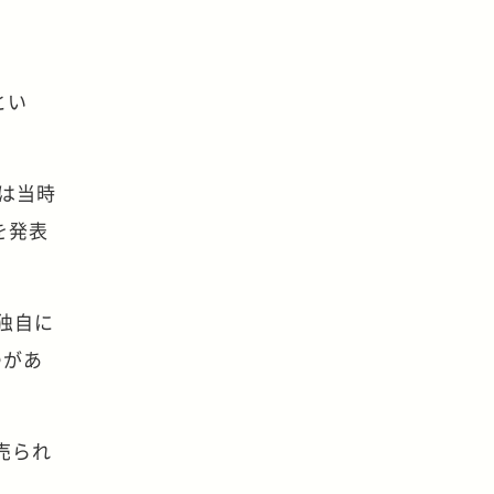
とい
は当時
を発表
独自に
つがあ
売られ