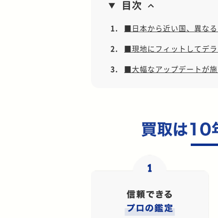
目次
1.
■日本から近い国、異なる
2.
■現地にフィットしてデラ
3.
■大幅なアップデートが施