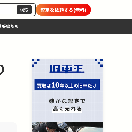
査定を依頼する(無料)
検索
愛好家たち
り