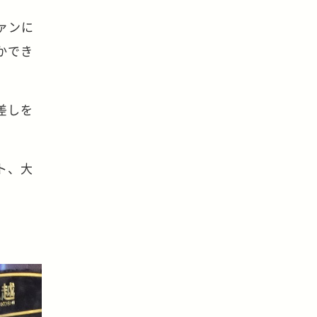
ァンに
かでき
差しを
ト、大