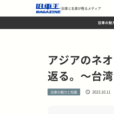
旧車と名車が甦るメディア
旧車の魅
アジアのネオ
返る。～台湾
2023.10.11
旧車の魅力と知識