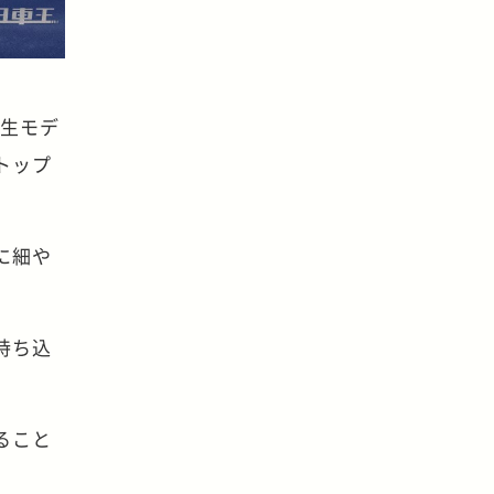
派生モデ
トップ
に細や
持ち込
ること