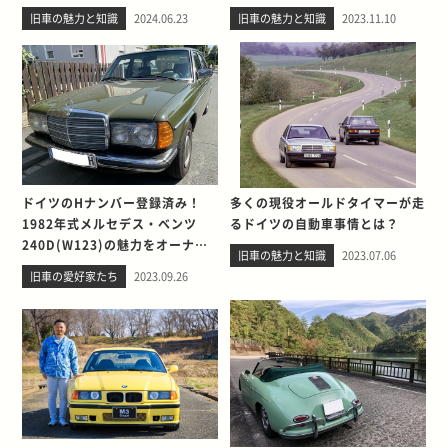
旧車の魅力と知識
2024.06.23
旧車の魅力と知識
2023.11.10
ドイツのHナンバー登録済み！
多くの現役オールドタイマーが走
1982年式メルセデス・ベンツ
るドイツの自動車事情とは？
240D(W123)の魅力をオーナー
旧車の魅力と知識
2023.07.06
に聞く
旧車の愛好家たち
2023.09.26