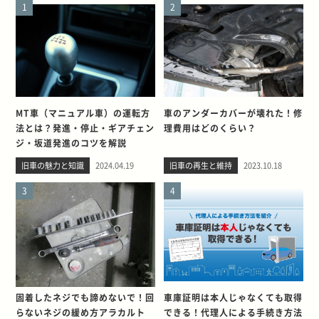
1
2
MT車（マニュアル車）の運転方
車のアンダーカバーが壊れた！修
法とは？発進・停止・ギアチェン
理費用はどのくらい？
ジ・坂道発進のコツを解説
旧車の魅力と知識
2024.04.19
旧車の再生と維持
2023.10.18
3
4
固着したネジでも諦めないで！回
車庫証明は本人じゃなくても取得
らないネジの緩め方アラカルト
できる！代理人による手続き方法