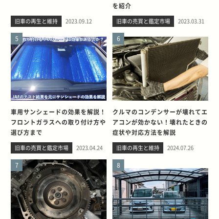
を紹介
旧車の再生と維持
2023.09.12
旧車の売買と鑑定市場
2023.03.31
5
6
車用サンシェードの効果を解説！
クルマのコンデンサーが壊れてエ
フロントガラスへの取り付け方や
アコンが効かない！壊れたときの
選び方まで
症状や対応方法を解説
旧車の売買と鑑定市場
2023.04.24
旧車の再生と維持
2024.07.26
7
8