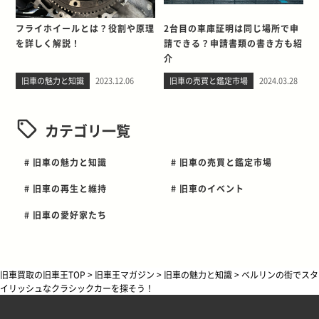
フライホイールとは？役割や原理
2台目の車庫証明は同じ場所で申
を詳しく解説！
請できる？申請書類の書き方も紹
介
旧車の魅力と知識
2023.12.06
旧車の売買と鑑定市場
2024.03.28
カテゴリ一覧
# 旧車の魅力と知識
# 旧車の売買と鑑定市場
# 旧車の再生と維持
# 旧車のイベント
# 旧車の愛好家たち
旧車買取の旧車王TOP
>
旧車王マガジン
>
旧車の魅力と知識
>
ベルリンの街でスタ
イリッシュなクラシックカーを探そう！