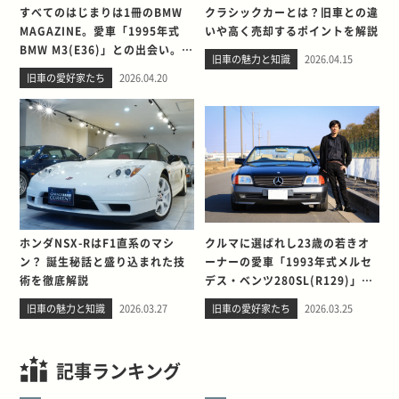
すべてのはじまりは1冊のBMW
クラシックカーとは？旧車との違
MAGAZINE。愛車「1995年式
いや高く売却するポイントを解説
BMW M3(E36)」との出会い。そ
旧車の魅力と知識
2026.04.15
して別れを考える
旧車の愛好家たち
2026.04.20
ホンダNSX-RはF1直系のマシ
クルマに選ばれし23歳の若きオ
ン？ 誕生秘話と盛り込まれた技
ーナーの愛車「1993年式メルセ
術を徹底解説
デス・ベンツ280SL(R129)」と
の出会い。そして別れを考える
旧車の魅力と知識
2026.03.27
旧車の愛好家たち
2026.03.25
記事ランキング