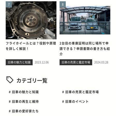
7
8
フライホイールとは？役割や原理
2台目の車庫証明は同じ場所で申
を詳しく解説！
請できる？申請書類の書き方も紹
介
旧車の魅力と知識
2023.12.06
旧車の売買と鑑定市場
2024.03.28
カテゴリ一覧
# 旧車の魅力と知識
# 旧車の売買と鑑定市場
# 旧車の再生と維持
# 旧車のイベント
# 旧車の愛好家たち