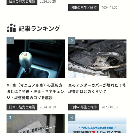
旧車の魅力と知識
2024.05.20
旧車の再生と維持
2024.01.22
記事ランキング
1
2
MT車（マニュアル車）の運転方
車のアンダーカバーが壊れた！修
法とは？発進・停止・ギアチェン
理費用はどのくらい？
ジ・坂道発進のコツを解説
旧車の魅力と知識
2024.04.19
旧車の再生と維持
2023.10.18
3
4