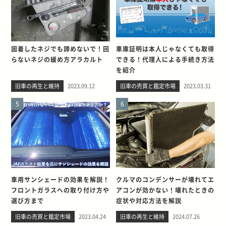
固着したネジでも諦めないで！回
車庫証明は本人じゃなくても取得
らないネジの緩め方アラカルト
できる！代理人による手続き方法
を紹介
旧車の再生と維持
2023.09.12
旧車の売買と鑑定市場
2023.03.31
5
6
車用サンシェードの効果を解説！
クルマのコンデンサーが壊れてエ
フロントガラスへの取り付け方や
アコンが効かない！壊れたときの
選び方まで
症状や対応方法を解説
旧車の売買と鑑定市場
2023.04.24
旧車の再生と維持
2024.07.26