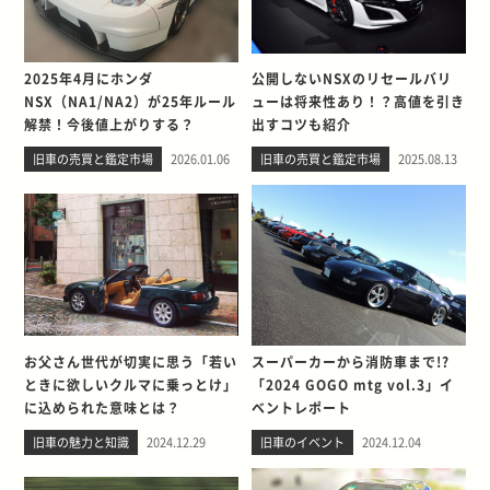
2025年4月にホンダ
公開しないNSXのリセールバリ
NSX（NA1/NA2）が25年ルール
ューは将来性あり！？高値を引き
解禁！今後値上がりする？
出すコツも紹介
旧車の売買と鑑定市場
2026.01.06
旧車の売買と鑑定市場
2025.08.13
お父さん世代が切実に思う「若い
スーパーカーから消防車まで!?
ときに欲しいクルマに乗っとけ」
「2024 GOGO mtg vol.3」イ
に込められた意味とは？
ベントレポート
旧車の魅力と知識
2024.12.29
旧車のイベント
2024.12.04