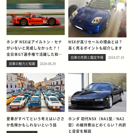
ホンダ NSXはアイルトン・セナ
NSXが高リセールの理由とは？
がいないと完成しなかった？！
高く売るポイントも紹介します
全日本GT選手権で活躍した和製
旧車の売買と鑑定市場
2024.07.19
スーパーカーのすべて
旧車の魅力と知識
2024.08.29
愛車がすべてという考えはいささ
ホンダ 初代NSX（NA1型／NA2
か危険かもしれないという話
型）の維持費はどのくらい？内訳
と目安を解説