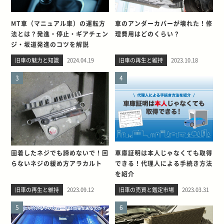
MT車（マニュアル車）の運転方
車のアンダーカバーが壊れた！修
法とは？発進・停止・ギアチェン
理費用はどのくらい？
ジ・坂道発進のコツを解説
旧車の魅力と知識
2024.04.19
旧車の再生と維持
2023.10.18
3
4
固着したネジでも諦めないで！回
車庫証明は本人じゃなくても取得
らないネジの緩め方アラカルト
できる！代理人による手続き方法
を紹介
旧車の再生と維持
2023.09.12
旧車の売買と鑑定市場
2023.03.31
5
6