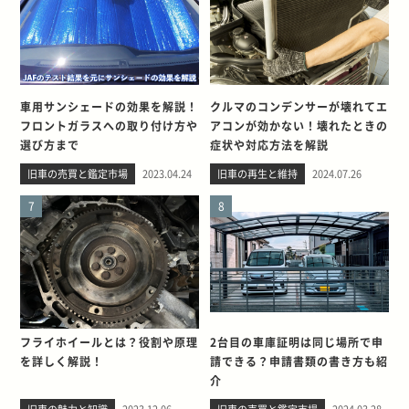
車用サンシェードの効果を解説！
クルマのコンデンサーが壊れてエ
フロントガラスへの取り付け方や
アコンが効かない！壊れたときの
選び方まで
症状や対応方法を解説
旧車の売買と鑑定市場
2023.04.24
旧車の再生と維持
2024.07.26
7
8
フライホイールとは？役割や原理
2台目の車庫証明は同じ場所で申
を詳しく解説！
請できる？申請書類の書き方も紹
介