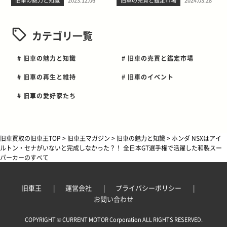
旧車の魅力と知識
2023.12.06
旧車の売買と鑑定市場
2024.03.28
カテゴリ一覧
# 旧車の魅力と知識
# 旧車の売買と鑑定市場
# 旧車の再生と維持
# 旧車のイベント
# 旧車の愛好家たち
旧車買取の旧車王TOP
>
旧車王マガジン
>
旧車の魅力と知識
>
ホンダ NSXはアイ
ルトン・セナがいないと完成しなかった？！ 全日本GT選手権で活躍した和製スー
パーカーのすべて
旧車王
運営会社
プライバシーポリシー
お問い合わせ
COPYRIGHT © CURRENT MOTOR Corporation ALL RIGHTS RESERVED.