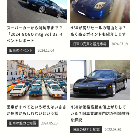
スーパーカーから消防車まで!?
NSXが高リセールの理由とは？
「2024 GOGO mtg vol.3」イ
高く売るポイントも紹介します
ベントレポート
旧車の売買と鑑定市場
2024.07.19
旧車のイベント
2024.12.04
愛車がすべてという考えはいささ
NSXは価格高騰＆値上がりして
か危険かもしれないという話
いる？旧車買取専門店が相場推移
を解説
旧車の魅力と知識
2024.05.20
旧車の魅力と知識
2022.03.30