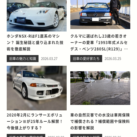
ホンダNSX-RはF1直系のマシ
クルマに選ばれし23歳の若きオ
ン？ 誕生秘話と盛り込まれた技
ーナーの愛車「1993年式メルセ
術を徹底解説
デス・ベンツ280SL(R129)」と
の出会い。そして別れを考える
旧車の魅力と知識
2026.03.27
旧車の愛好家たち
2026.03.25
2020年2月にランサーエボリュ
車の自然災害での水没は車両保険
ーションⅢが25年ルール解禁！
で補償される？補償範囲や保険料
今後値上がりする？
の影響を解説