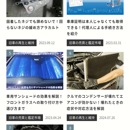
固着したネジでも諦めないで！回
車庫証明は本人じゃなくても取得
らないネジの緩め方アラカルト
できる！代理人による手続き方法
を紹介
旧車の再生と維持
2023.09.12
旧車の売買と鑑定市場
2023.03.31
5
6
車用サンシェードの効果を解説！
クルマのコンデンサーが壊れてエ
フロントガラスへの取り付け方や
アコンが効かない！壊れたときの
選び方まで
症状や対応方法を解説
旧車の売買と鑑定市場
2023.04.24
旧車の再生と維持
2024.07.26
7
8