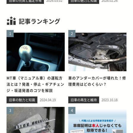
旧車の売買と鑑定市場
2026.03.02
旧車の魅力と知識
2026.02.26
記事ランキング
1
2
MT車（マニュアル車）の運転方
車のアンダーカバーが壊れた！修
法とは？発進・停止・ギアチェン
理費用はどのくらい？
ジ・坂道発進のコツを解説
旧車の魅力と知識
2024.04.19
旧車の再生と維持
2023.10.18
3
4