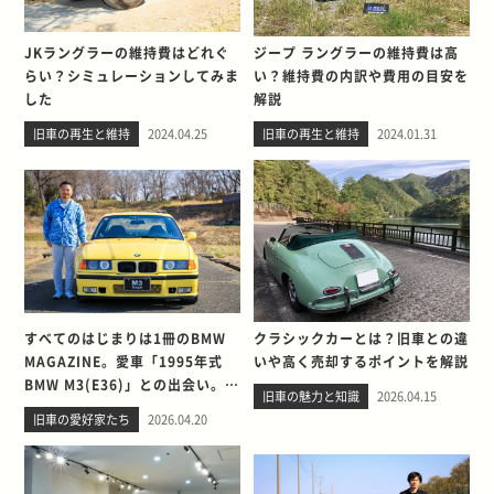
JKラングラーの維持費はどれぐ
ジープ ラングラーの維持費は高
らい？シミュレーションしてみま
い？維持費の内訳や費用の目安を
した
解説
旧車の再生と維持
2024.04.25
旧車の再生と維持
2024.01.31
すべてのはじまりは1冊のBMW
クラシックカーとは？旧車との違
MAGAZINE。愛車「1995年式
いや高く売却するポイントを解説
BMW M3(E36)」との出会い。そ
旧車の魅力と知識
2026.04.15
して別れを考える
旧車の愛好家たち
2026.04.20