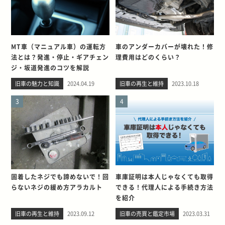
MT車（マニュアル車）の運転方
車のアンダーカバーが壊れた！修
法とは？発進・停止・ギアチェン
理費用はどのくらい？
ジ・坂道発進のコツを解説
旧車の魅力と知識
2024.04.19
旧車の再生と維持
2023.10.18
3
4
固着したネジでも諦めないで！回
車庫証明は本人じゃなくても取得
らないネジの緩め方アラカルト
できる！代理人による手続き方法
を紹介
旧車の再生と維持
2023.09.12
旧車の売買と鑑定市場
2023.03.31