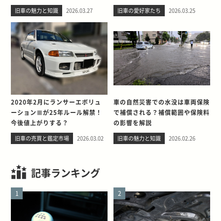
の出会い。そして別れを考える
旧車の魅力と知識
2026.03.27
旧車の愛好家たち
2026.03.25
2020年2月にランサーエボリュ
車の自然災害での水没は車両保険
ーションⅢが25年ルール解禁！
で補償される？補償範囲や保険料
今後値上がりする？
の影響を解説
旧車の売買と鑑定市場
2026.03.02
旧車の魅力と知識
2026.02.26
記事ランキング
1
2