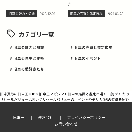
介
旧車の魅力と知識
2023.12.06
旧車の売買と鑑定市場
2024.03.28
カテゴリ一覧
# 旧車の魅力と知識
# 旧車の売買と鑑定市場
# 旧車の再生と維持
# 旧車のイベント
# 旧車の愛好家たち
旧車買取の旧車王TOP
>
旧車王マガジン
>
旧車の売買と鑑定市場
>
三菱 デリカの
リセールバリューは高い？リセールバリューのポイントやデリカD:5の特徴を紹介
旧車王
運営会社
プライバシーポリシー
お問い合わせ