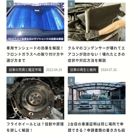
5
6
車用サンシェードの効果を解説！
クルマのコンデンサーが壊れてエ
フロントガラスへの取り付け方や
アコンが効かない！壊れたときの
選び方まで
症状や対応方法を解説
旧車の売買と鑑定市場
2023.04.24
旧車の再生と維持
2024.07.26
7
8
フライホイールとは？役割や原理
2台目の車庫証明は同じ場所で申
を詳しく解説！
請できる？申請書類の書き方も紹