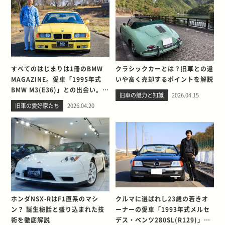
すべてのはじまりは1冊のBMW
クラシックカーとは？旧車との違
MAGAZINE。愛車「1995年式
いや高く売却するポイントを解説
BMW M3(E36)」との出会い。そ
旧車の魅力と知識
2026.04.15
して別れを考える
旧車の愛好家たち
2026.04.20
ホンダNSX-RはF1直系のマシ
クルマに選ばれし23歳の若きオ
ン？ 誕生秘話と盛り込まれた技
ーナーの愛車「1993年式メルセ
術を徹底解説
デス・ベンツ280SL(R129)」と