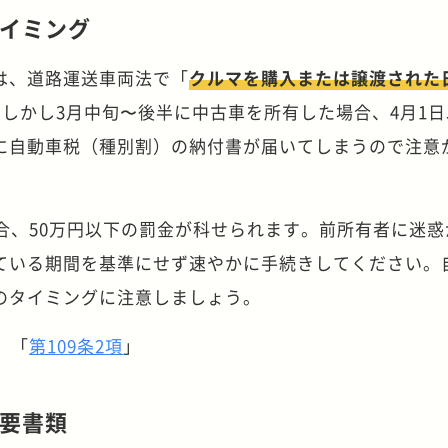
イミング
は、道路運送車両法で「
クルマを購入または譲渡された
しかし3月中旬〜後半に中古車を所有した場合、4月1
に自動車税（種別割）の納付書が届いてしまうので注意
合、50万円以下の罰金が科せられます。前所有者に迷惑
ている期間を基準にせず速やかに手続きしてください。
のタイミングに注意しましょう。
」「
第109条2項
」
要書類