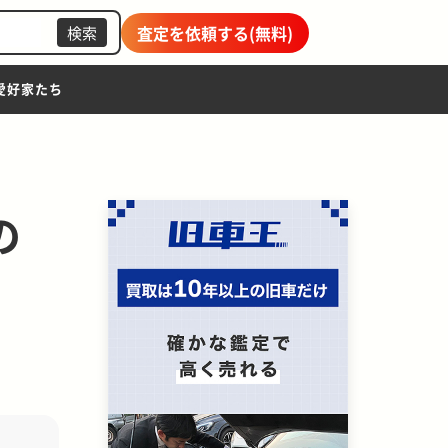
査定を依頼する(無料)
検索
愛好家たち
の