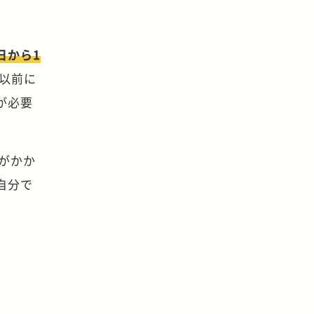
日から1
日以前に
が必要
がかか
自分で