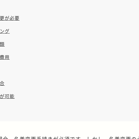
更が必要
ング
類
費用
合
が可能
場合、名義変更手続きが必須です。しかし、名義変更の