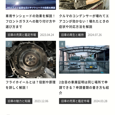
車用サンシェードの効果を解説！
クルマのコンデンサーが壊れてエ
フロントガラスへの取り付け方や
アコンが効かない！壊れたときの
選び方まで
症状や対応方法を解説
旧車の売買と鑑定市場
2023.04.24
旧車の再生と維持
2024.07.26
7
8
フライホイールとは？役割や原理
2台目の車庫証明は同じ場所で申
を詳しく解説！
請できる？申請書類の書き方も紹
介
旧車の魅力と知識
2023.12.06
旧車の売買と鑑定市場
2024.03.28