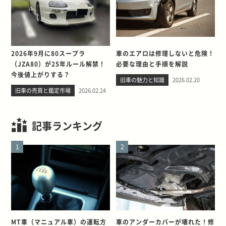
2026年9月に80スープラ
車のエアロは修理しないと危険！
（JZA80）が25年ルール解禁！
必要な理由と手順を解説
今後値上がりする？
旧車の魅力と知識
2026.02.20
旧車の売買と鑑定市場
2026.02.24
記事ランキング
1
2
MT車（マニュアル車）の運転方
車のアンダーカバーが壊れた！修