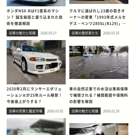
ホンダNSX-RはF1直系のマシ
クルマに選ばれし23歳の若きオ
ン？ 誕生秘話と盛り込まれた技
ーナーの愛車「1993年式メルセ
術を徹底解説
デス・ベンツ280SL(R129)」と
の出会い。そして別れを考える
旧車の魅力と知識
2026.03.27
旧車の愛好家たち
2026.03.25
2020年2月にランサーエボリュ
車の自然災害での水没は車両保険
ーションⅢが25年ルール解禁！
で補償される？補償範囲や保険料
今後値上がりする？
の影響を解説
旧車の売買と鑑定市場
2026.03.02
旧車の魅力と知識
2026.02.26