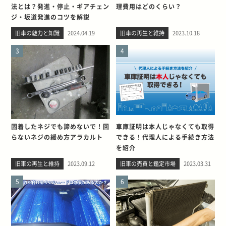
法とは？発進・停止・ギアチェン
理費用はどのくらい？
ジ・坂道発進のコツを解説
旧車の魅力と知識
2024.04.19
旧車の再生と維持
2023.10.18
3
4
固着したネジでも諦めないで！回
車庫証明は本人じゃなくても取得
らないネジの緩め方アラカルト
できる！代理人による手続き方法
を紹介
旧車の再生と維持
2023.09.12
旧車の売買と鑑定市場
2023.03.31
5
6