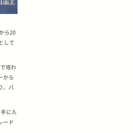
から20
として
）で培わ
ーから
り、バ
ま手に入
レード