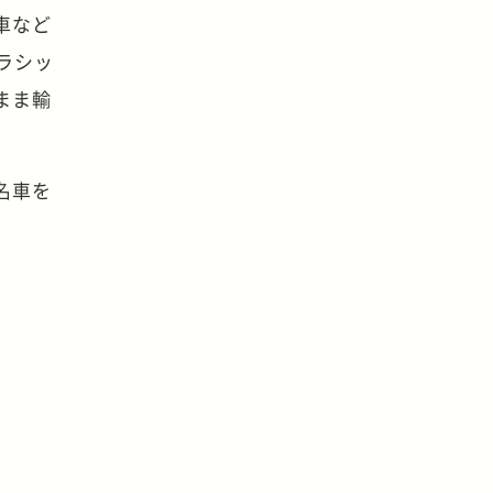
車など
ラシッ
まま輸
名車を