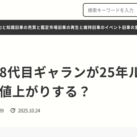
力と知識
旧車の売買と鑑定市場
旧車の再生と維持
旧車のイベント
旧車の
に8代目ギャランが25年
値上がりする？
09
2025.10.24