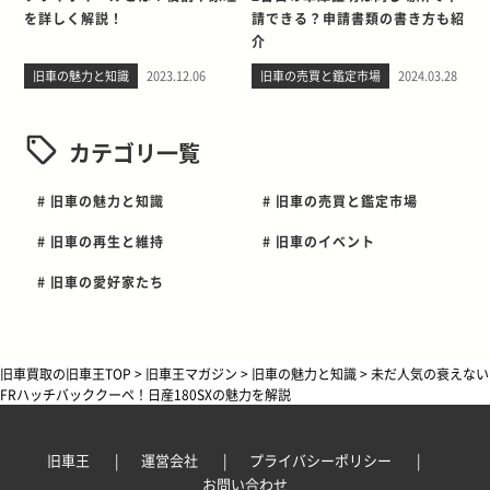
を詳しく解説！
請できる？申請書類の書き方も紹
介
旧車の魅力と知識
2023.12.06
旧車の売買と鑑定市場
2024.03.28
カテゴリ一覧
# 旧車の魅力と知識
# 旧車の売買と鑑定市場
# 旧車の再生と維持
# 旧車のイベント
# 旧車の愛好家たち
旧車買取の旧車王TOP
>
旧車王マガジン
>
旧車の魅力と知識
>
未だ人気の衰えない
FRハッチバッククーペ！日産180SXの魅力を解説
旧車王
運営会社
プライバシーポリシー
お問い合わせ