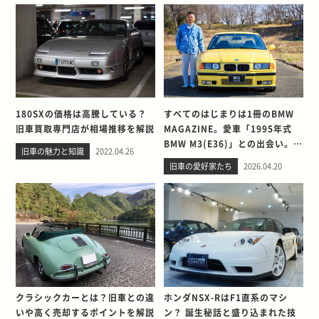
180SXの価格は高騰している？
すべてのはじまりは1冊のBMW
旧車買取専門店が相場推移を解説
MAGAZINE。愛車「1995年式
BMW M3(E36)」との出会い。そ
旧車の魅力と知識
2022.04.26
して別れを考える
旧車の愛好家たち
2026.04.20
クラシックカーとは？旧車との違
ホンダNSX-RはF1直系のマシ
いや高く売却するポイントを解説
ン？ 誕生秘話と盛り込まれた技