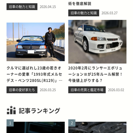
術を徹底解説
旧車の魅力と知識
2026.04.15
旧車の魅力と知識
2026.03.27
クルマに選ばれし23歳の若きオ
2020年2月にランサーエボリュ
ーナーの愛車「1993年式メルセ
ーションⅢが25年ルール解禁！
デス・ベンツ280SL(R129)」と
今後値上がりする？
の出会い。そして別れを考える
旧車の愛好家たち
2026.03.25
旧車の売買と鑑定市場
2026.03.02
記事ランキング
1
2