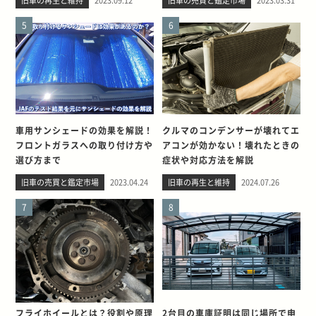
5
6
車用サンシェードの効果を解説！
クルマのコンデンサーが壊れてエ
フロントガラスへの取り付け方や
アコンが効かない！壊れたときの
選び方まで
症状や対応方法を解説
旧車の売買と鑑定市場
2023.04.24
旧車の再生と維持
2024.07.26
7
8
フライホイールとは？役割や原理
2台目の車庫証明は同じ場所で申