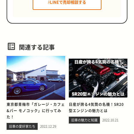
LINEで売却相談する
関連する記事
東京都青梅市「ガレージ・カフェ
日産が誇る4気筒の名機！SR20
&バー モノコック」に行ってみ
型エンジンの魅力とは
た！
旧車の魅力と知識
2022.10.21
旧車の愛好家たち
2022.12.29