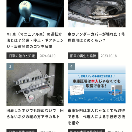
MT車（マニュアル車）の運転方
車のアンダーカバーが壊れた！修
法とは？発進・停止・ギアチェン
理費用はどのくらい？
ジ・坂道発進のコツを解説
旧車の魅力と知識
2024.04.19
旧車の再生と維持
2023.10.18
3
4
固着したネジでも諦めないで！回
車庫証明は本人じゃなくても取得
らないネジの緩め方アラカルト
できる！代理人による手続き方法
を紹介
旧車の再生と維持
2023.09.12
旧車の売買と鑑定市場
2023.03.31