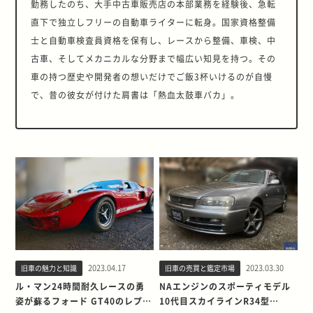
勤務したのち、大手中古車販売店の本部業務を経験後、急転
直下で独立しフリーの自動車ライターに転身。国家資格整備
士と自動車検査員資格を保有し、レースから整備、車検、中
古車、そしてメカニカルな分野まで幅広い知見を持つ。その
車の持つ歴史や開発者の想いだけでご飯3杯いけるのが自慢
で、昔の彼女が付けた肩書は「熱血太鼓車バカ」。
2023.04.17
2023.03.30
旧車の魅力と知識
旧車の売買と鑑定市場
ル・マン24時間耐久レースの勇
NAエンジンのスポーティモデル
姿が蘇るフォード GT40のレプリ
10代目スカイラインR34型