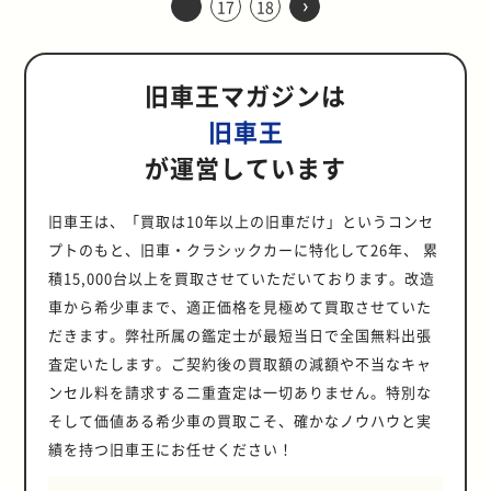
›
ドシップスーパーカー「ランボルギ
つつありましたが、第3世代ランエ
17
18
一体化したスタイリングは当時とし
ビック（EU型）しか販売されていま
す。軽量なボディと相まって、名車
ションです。高級スポーツセダンと
でエンジンとの干渉を防ぐために右
りの仕様によってドライブフィール
帯びたデザインです。また、悪い面
しい仕上がりとなっているE30型の
す。現在まで続くフェアレディZの
15日にホンダの創立50周年を記念し
ーニ・ミウラ」を誕生させました。
ボでさらなる熟成を重ねます。最高
ては画期的で、瞬く間に小型トラッ
せんでした。代わりにベースとして
MR2にも引けを取らないパワフルな
して人気を集めた16系アリストに設
側にシフトをレイアウトしました。
は大きく異なります。 ER34型のベ
ばかりが注目されたS14ですが、
魅力を紹介します。 欧州車ならでは
人気を、不動のものにしたモデルと
て、久々のSシリーズ・S2000が登
当時、唯一無二といわれたこのミッ
出力こそ先代と同様の280psだった
ク市場の中心的存在になります。 す
選ばれたのが、欧州仕様の3ドア仕
マシンに仕上げることができます。
定されたベルテックスエディション
当時のレーシングドライバーと同じ
ーシックモデルといった位置付けの
S13に比べて大幅な性能アップも果
の走行性能はまさに「駆け抜ける歓
いえます。 国産車初のTバールーフ
場しました。 オープン2シーターと
ドシップスポーツカーは、その後多
ものの、モデルを追うごとにトルク
でに人気の高かったサニトラの地位
様のシビックです。 欧州仕様のシビ
今回は、MR-Sの魅力を最大限に引
について、ベースグレードと比較し
視点と操作感覚を味わえる点が、
25GTのホイールサイズは16インチ
たされていました。 ここからは、
び」 E30型の魅力は、欧州車ならで
が印象的なS130 外観上は初代をそ
いうSシリーズの伝統は、S2000で
旧車王マガジンは
くのGTカー開発を追随し「元祖スー
の向上が図られました。最大トルク
を不動のものにしたのが、サニーの
ックをベースに装備がアップデート
き出せるエンジンスワップについて
ながら詳しく紹介します。 国産最速
GTD40の大きな魅力と言えるでしょ
で、足回りもNAエンジン仕様です。
S14のエンジンや評価されているポ
はの優れた走行性能です。最大
のまま踏襲したかのような印象を受
も踏襲されます。また、Sシリーズ
パーカー」といわれる存在になりま
は、ランエボVIIで先代から1.0kg・
フルモデルチェンジに合わせて1971
され、タイプRとして初めての逆輸
詳しく解説します。 名車MR2の後継
セダンとも呼ばれたアリスト アリス
う。（アメリカで販売されたモデル
一方、25GT-Vは17インチホイール
イントを紹介します。 ほぼ完成の域
170psを発生する直列6気筒SOHCエ
旧車王
けるS130。しかし、国産車初となる
の系譜を受け継いだのはスタイリン
した。 横置きレイアウトでコンパク
m増の39.0kg・m、VIIIで40.0kg・
年に登場した2代目B120型です。人
入車となりました。そのデザインは
車として登場したMR-S トヨタ MR-
トは、高級セダンとして他車に遜色
は法律の関係上、左ハンドルのモデ
を始め、足回りや駆動制御システム
に近づいていたSR20型エンジン
ンジンをはじめ、軽い吹き上がりが
Tバールーフやわずか5年という販売
グだけではありません。世界最高峰
トなプロポーションを実現 ミウラの
m、最終モデルのIXでは41.5kg・m
気のあったボディスタイルはそのま
「Dangan（弾丸）」といわれるス
Sは、1980年代から生産されていた
のないデザインや装備を纏いつつ、
が運営しています
ルもあります） レーシングカーを感
（リヤビスカスLSD）、ブレーキシ
S14シルビアに搭載されたエンジン
気持ちの良い4種類のエンジンが搭
期間中も進化し続けたエンジンな
の性能という点も、初代のS500同様
代名詞である横置きエンジンは、イ
にも達します。 エンジンのもつポテ
まに全体にスペースを拡大、排気量
ポーティなもので、タイプR専用エ
MR2の後継車です。ライトウェイト
スポーツカー顔負けの高い走行性能
じさせるボディ設計 GTD40は、ボ
ステムがターボエンジンを搭載する
は、S13後期から引き続きSR20型で
載されています。 また、サスペンシ
ど、意欲的に開発されたモデルでし
に妥協することなく追求されていま
ギリスの自動車開発者のアレック・
ンシャルが限界まで高められている
を1.2Lに引き上げたエンジンによっ
アロフォルムバンパーや大型テール
なボディだけではなく、国産唯一の
も備えるという、当時の国産車では
ディ設計もできるだけオリジナルを
25GTターボと同じ仕様になってい
した。しかし、後継のS15に搭載さ
ョンはフロントにストラット式、リ
た。 S130で初めて採用された装備
した。 高出力の新開発エンジンに、
イシゴニスが設計したBMCミニから
ことは、第3世代ランエボが最強と
て居住性と走りの両面で大きく性能
ゲートスポイラーを装備していま
MRレイアウトを採用したオープン2
あまり例のない性格をもつ車種でし
旧車王は、「買取は10年以上の旧車だけ」というコンセ
踏襲して開発されました。セミモノ
ます。 急ハンドル時の収束性に優れ
れたSR20エンジンと比べても遜色
アにセミトレーリングアーム式を採
のいくつかは、その後のフェアレデ
高剛性を実現した専用フレームとホ
ヒントを得て開発されました。 ミニ
呼ばれる理由の一つです。 ランエボ
を向上させました。 また、ライバル
す。 ハッチバックで最強のNAエン
シーターという点でもスポーツカー
た。 ここでは、そんな“国産最速セ
コックボディのドアを開けると、レ
ている電動スーパーハイキャスと、
のないほど、大幅なパワーアップが
用し、軽量ボディとあわせて高いハ
プトのもと、旧車・クラシックカーに特化して26年、 累
ィZの伝統になったものもありま
ンダのもつ技術が惜しみなくつぎ込
は、エンジンの下にギアボックスを
史上“初”のバリエーションが加えら
が小型トラック市場から撤退したタ
ジン エンジンは同時期のDC5型イン
好きの心を惹きつけました。まずは
ダン”とも呼ばれたアリストについ
ーシングカーらしい極太のサイドシ
安定したコーナリング性能を生み出
図られています。 自然吸気の
ンドリング性能を実現しています。
す。現代のフェアレディZにつなが
まれた一台です。 過去のSシリーズ
配置していましたが、ダラーラはト
れた 幅広いユーザー層を取り込むた
積15,000台以上を買取させていただいております。改造
イミングと重なったこともあり、同
テグラタイプRと同様に、2リッター
そんなMR-Sの魅力について詳しく
て紹介します。 最後のアリストとな
ルが印象的です。 サイドシルは燃料
すリアスタビライザーを装備し、ブ
SR20DEで160ps、ターボの
絶対的なパワーや性能を誇っている
る礎ともなったS130の特徴的な装備
同様最高の性能を追い求めたS2000
ランスミッションをエンジンの後
め、第3世代ランエボには史上初の
市場でオンリーワンの存在となりま
のK20Aが搭載されています。専用
見ていきましょう。 唯一の国産オー
った160系 初代140系アリストは、
タンクも兼ねており、大排気量エン
レーキには4輪とも対向ピストンキ
車から希少車まで、適正価格を見極めて買取させていた
SR20DETでは220psの最高出力を発
わけではないものの、モデル全体と
を紹介しましょう。 フェアレディZ
S2000の本当の魅力は、スポーツカ
方、ディファレンシャルギアをセン
バリエーションが2つラインナップ
す。結果的に2代目サニトラは、国
にチューニングを施されたK20A
プン2シーターMRスポーツカー トヨ
クラウンマジェスタの姉妹車として
ジンを長時間走らせるのに十分な燃
ャリパーを採用しています。NA仕様
揮。1997年に作られたオーテック特
してどのグレードでもスポーツセダ
の象徴になったTバールーフを初め
ーとしての高い走行性能です。“エ
だきます。弊社所属の鑑定士が最短当日で全国無料出張
ター寄りにレイアウトすることで全
に追加されました。 一つは、ランエ
内でも1994年、海外では2008年ま
は、最高出力215PS/8000rpmを発
タ MR-Sは、1999年に発売されたラ
1991年に登場しました。そして、登
料を搭載できます。また、ボディ上
とはまったく異なるスポーティな足
別仕様車は、250psとS15とまった
ンとして文字通り「駆け抜ける歓
て採用 S130型は、フェアレディZシ
ンジンのホンダ”とも言われるよう
高を抑え、低重心化を図りました。
ボVIIに追加された初のAT採用モデ
で販売されるという異例のロングセ
生。6速MTとの相性もよく、そのま
査定いたします。ご契約後の買取額の減額や不当なキャ
イトウェイトスポーツカーです。同
場から6年後の1997年に、最初で最
部まで開閉するサイドドアは、ドラ
回りに仕上げられました。 NAエン
く同じ出力です。 実は車重の増加に
び」を感じられるクルマでした。 ク
リーズとしてだけではなく、国産車
に、特にエンジンはこだわって開発
ミウラは、ダラーラの画期的なアイ
ルです。INVECS-IIと呼ばれるスポ
ラーモデルとなりました。 軽量FR
まサーキットへ持ち込めるマシンで
年に販売が終了したMR2の後継車種
後のフルモデルチェンジを実施して
イバー交代をしやすくするために開
ジンながら、ターボエンジンを搭載
ンセル料を請求する二重査定は一切ありません。特別な
見合うポテンシャルの引き上げがし
ラウス・ルーテの魔法にかかったデ
として初めてTバールーフを採用し
されました。また、エンジン性能に
ディアで安定感のある重量配分とコ
ーツモード搭載の5速ATが搭載され
という仕様が走り好きの心も掴んだ
す。 エンジンスペックは同型の
として登場し、2シーターのオープ
登場したのが2代目160系アリストで
発されました。GTD40も同様の構造
する上位グレードの25GTターボと
っかりと行われていたので、見た目
ザイン E30型のデザインは、アウデ
たモデルです。しかし、実は発売時
負けないボディ剛性もS2000がただ
そして価値ある希少車の買取こそ、確かなノウハウと実
ンパクトなプロポーション、そして
ました。エンジンの出力こそ272ps
サニトラが人気となった理由の一つ
K20Aを積むDC5型インテグラタイ
ンカーにMRという、当時の国産大
す。 アリストの特徴は、初代・2代
で、全高が低いながらも比較的乗り
25GT-Vは同等の位置付けだとわか
のイメージほど走行性能は犠牲にな
ィも手掛けるドイツのカーデザイナ
にはラインナップにありませんでし
のオープンカーではなく、スポーツ
快適なキャビンスペースを実現しま
に抑えられていたものの、最大トル
は、駆動方式がFRだったことです。
プRと比べ、5PS低くなっています
衆車にはないユニークな存在でし
績を持つ旧車王にお任せください！
目とも一貫しています。高級セダン
降りがしやすくなっています。
るポイントがエンブレムです。
っていません。 ドリフトシーンで高
ー、クラウス・ルーテが担当しまし
た。発売から2年後の1980年に、新
カーとして評価されている理由の一
した。 奇才のデザイナーとトップエ
クの発生をMTモデルよりも500rpm
ベースとなるサニーのプラットフォ
が、パワーステアリングが電動化さ
た。（MRとしては同時期にホンダ
としての車格にふさわしく、贅沢で
GTD40といった希少車でも高価買取
25GTはブルーのエンブレムを付け
い評価を受けた大型化 S14シルビア
た。初代と比べて車両寸法が拡大
仕様車として投入されます。 ルーフ
つです。 発売後も意欲的に開発され
ンジニアたちによって結成された開
低い3,000rpmに設定。低中回転域
ームを踏襲して開発されたサニトラ
れたことでパワーロスが少なくなっ
NSXが販売されていたが基本パッケ
丁寧に仕上げられ内外装と、高い走
GTD40は、フォード GT40のもつ魅
ているのに対し、25GT-Vは25GTタ