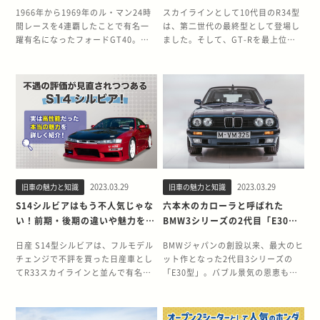
カGTD40
「25GT-V」を紹介！
1966年から1969年のル・マン24時
スカイラインとして10代目のR34型
間レースを4連覇したことで有名一
は、第二世代の最終型として登場し
躍有名になったフォードGT40。ア
ました。そして、GT-Rを最上位グ
メ車らしい迫力のある走りに多くの
レードに設定した最後のスカイライ
ファンが魅了され、さまざまなレプ
ンでもあります。これまでのスカイ
リカモデルが製作されました。 今回
ライン同様、GT-R以外にも個性豊
は、数あるレプリカのなかでも完成
かな多くのグレードがリリースされ
度が高く、今も人気が高いGTD40を
ました。 今回はR34型で販売された
紹介します。フォード GT40の歴史
グレードのなかでも、特別限定車と
とともに振り返りましょう。（フォ
して販売された「25GT-V」にスポ
ード GT40は通称名で、正式名称は
ットを当てます。NAエンジンであり
フォード GT） 輝かしい功績を残し
ながらターボ車同様の足回りを装備
たフォード GT40 GTD40のベースで
し、高い走行性能を誇ったR34型日
2023.03.29
2023.03.29
旧車の魅力と知識
旧車の魅力と知識
あるGT40は、1960年代にレースシ
産 スカイライン 25GT-Vの魅力を振
ーンで活躍したレーシングカーで
り返りましょう。 幅広いラインナッ
S14シルビアはもう不人気じゃな
六本木のカローラと呼ばれた
す。伝説とも言われるGT40の活躍
プが用意されていたR34型 1998年5
い！前期・後期の違いや魅力を紐
BMW3シリーズの2代目「E30
は「フォードVSフェラーリ」という
月から2002年12月まで販売された
解く
型」の魅力を紹介
映画でも描かれました。まずは、フ
10代目スカイラインR34型。ボディ
日産 S14型シルビアは、フルモデル
BMWジャパンの創設以来、最大のヒ
ォード GT40の歴史を振り返りなが
のサイズアップと丸みを帯びたデザ
チェンジで不評を買った日産車とし
ット作となった2代目3シリーズの
ら、その魅力に迫ります。 ライバ
インが批判を浴びた先代R33型の反
てR33スカイラインと並んで有名で
「E30型」。バブル景気の恩恵も相
ル・フェラーリに勝つために誕生
省から、R34型ではホイールベース
す。共通点は「大型化」と「丸みを
まって、記録的な販売台数を達成し
1963年、フォードは経営難にあった
を55mm短縮し、シャープなスタイ
帯びたデザイン」で、先代のもつス
ました。 セダンタイプを世に送り出
フェラーリの買収を試みます。しか
リングに見直されました。 R34型に
タイリッシュで軽快なイメージを壊
したあとも、クーペやカブリオレ、