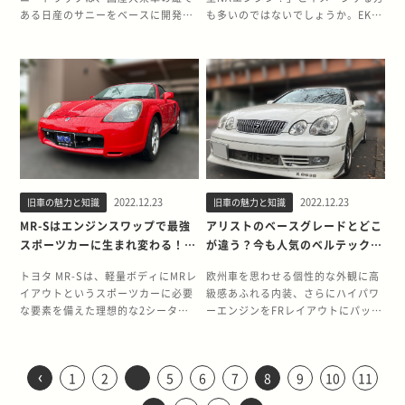
を考えると迫力十分のエンジンで
施された運動性能に優れたモデルで
いと言われていたヘッドライトを直
は多くのE30型BMWが走っていて、
トを記録しました。 S30型の成功受
軽トラックのT360も開発） Sports
ルギーニ・ミウラ P400は、ついに
スとなったのはランサーセディア 第
ある日産のサニーをベースに開発さ
も多いのではないでしょうか。EK9
す。数字的な情報は不明なものの、
した。 当初は3月末までの販売予定
線基調のツリ目フェイスに変更した
当時国内でもっとも売れていたカロ
けて製造されたS130型 初代S30型
360は、オープン2シーターという当
ジュネーブショーで初披露されま
3世代ランエボのベース車両は、6代
れたボンネットトラックです。特に
型から始まったNAエンジンのシビッ
大排気量のV8エンジンの生み出すパ
でしたが、人気の高さから4月以降
ことに加え、ベースグレードとなる
ーラ並にその姿が目撃されていたた
フェアレディZの成功を受けて、初
時としては挑戦的なスタイリングを
す。流れるような流線美が注目の的
目ランサーとして2000年に発売され
2代目サニトラは、生産終了から30
クタイプRは、その官能的なエンジ
ワーとトルク、音はアメ車ならでは
も生産を継続。翌2000年には2ドア
Q’sの新車販売価格を10万円値下げ
めです。 E30型が市場に投入された
のフルモデルチェンジを果たして登
採用しました。その後のSシリーズ
となったミウラの開発秘話を紹介し
た“ランサーセディア”です。先代ラ
年以上も経った現在でも高い人気を
ンフィールで令和になったいまもク
の力強さを感じさせてくれます。 ま
クーペも生産され、セダン、クーペ
しました。 しかし、直線基調のヘッ
1982年の日本は、まさにバブルの黎
場したのがS130型2代目フェアレデ
にも受け継がれます。残念ながら
ます。 フェラーリを超えるために生
ンサーから大型化された新開発のボ
誇っています。 ノスタルジックなス
ルマ好きを魅了し続けています。し
た、レーシングカーさながらのクロ
ともに後期型は限定車ではなくカタ
ドライトともともとの丸みを帯びた
明期。庶民層の所得も引き上げら
ィZです。デザインこそ初代をその
Sports 360は発売にはいたらなかっ
み出された元祖スーパーカー ミウラ
ディには、スポット溶接の追加や取
タイリングから「旧車カスタマイズ
かし一番人気の初代EK9は、500万
ス配管であるエキゾーストパイプを
ログモデルとなりました。 NAなが
リアデザインの前後バランスが悪
れ、高級志向の高まりから「ハイソ
まま踏襲していましたが、実はシャ
たものの、普通車として開発した
の特徴といわれる3.9LのV型12気筒
付部の補強に加え、専用レインフォ
の入門車に最適」と言われる2代目
円近いプライスがついており、簡単
採用している点も、GTD40がレプリ
ら充実した装備の25GT-Vが放つ魅
く、かえってユーザーの不評を買っ
カー」と呼ばれる国産高級車や外国
ーシからすべてが一新されていまし
S500を1963年10月に発売。「出す
エンジンは、1960年中盤に生産が始
ースメントまで装備され、剛性面で
サニトラの魅力を詳しくお伝えしま
に手が出せるクルマではありませ
カとして評価の高い理由の一つで
力 ターボと比較すると非力なNAエ
てしまいます。また、後のSUV人気
車が注目され始めていた時期です。
た。 全体にワイド化し、より力強く
からには世界一でなければ意味がな
まったFR車、ランボルギーニ350GT
圧倒的な進化を遂げます。 また、
す。 サニトラは37年も続いたロング
ん。 そんな中「どうしてもNAエン
す。安価なレプリカでは排気管まで
ンジンを搭載しながらも、充実した
にも発展するRV車の台頭によって、
クルマとしての完成度の高さに加え
安定感のある印象を与えるスタイリ
い」という本田宗一郎氏の信念のも
／400GTに搭載されていました。し
HIDヘッドライトやアクティブ・セ
セラーモデル 2代目サニトラの販売
ジンのシビックタイプRが欲し
作り込まれていないモデルも少なく
装備を足回りにととのえた25GT-
スペシャルティの人気が下がってい
て、スモールセダンというちょっと
ングを手に入れます。さらに、全長
と、ホンダ初の普通乗用車ながら世
かし「フェラーリを超える車をつく
ンター・ディファレンシャル
期間は、1971年〜2008年（国内は
い！」という方におすすめなのが、
ありません。見えない部分ではあり
V。優れた走行性能を発揮する
たことも逆風となって思うように販
背伸びをすれば手の届くクラスだっ
を伸長しキャビンの居住性を確保し
界最高峰の性能を誇るオープン2シ
りたい」と考えていた開発責任者の
（ACD）という先進装備の採用も積
2022.12.23
2022.12.23
旧車の魅力と知識
旧車の魅力と知識
1994年）の実に37年間にも及びま
EP3型2代目シビックタイプRです。
ますが、排気効率という車の性能そ
25GT-Vは、ターボ車と比べて30万
売台数は伸ばせませんでした。 その
た点が、時代背景と見事に重なって
たことで、2 + 2モデルの後席の居住
ーターは国内外の大きな注目を集め
ジャンパオロ・ダラーラは、4Lに迫
極的に行われました。特にACDは、
す。途中マイナーチェンジはあった
そこで今回はEP3型2代目シビックタ
MR-Sはエンジンスワップで最強
アリストのベースグレードとどこ
のものにかかわる部分だけに手を抜
円以上も価格を抑えられた、お財布
後も特別仕様車を投入するなど精力
空前の大ヒットにつながります。ま
性が大きく向上。リアサスペンショ
ました。 Sシリーズの開発は精力的
るこの大型エンジンをコックピット
各種センサーから読み取った「車両
ものの、派生モデルが1世代だけで
イプRが狙い目の理由と、その魅力
かずに作り込まれています。 特徴的
にもやさしいモデルでした。 GT-R
スポーツカーに生まれ変わる！
が違う？今も人気のベルテックス
的に販売数の増加に取り組みます
た、正規輸入だけではなく円高進行
ンの刷新や四輪ディスクブレーキの
におこなわれ、次々と新モデルが投
後方に搭載する決断をします。 当時
の旋回状況」に合わせて前後輪の差
これだけ長期間販売されたクルマは
を紹介します。 イギリス帰りの異端
な右ハンドル右シフト仕様 GTD40
でもターボ車でもないのに、上質な
スワップにおすすめのエンジンも
エディションを詳しく紹介
が、先代S13とほぼ同等の販売期間
で並行輸入車を手にしやすかったこ
採用も含めて、スポーツカーという
入されます。S500発売の翌年1964
はミッドシップレイアウトそのもの
動制御を電子的に実施するという、
あまり例がありません。 2代目への
児！EP3型2代目シビックタイプRと
トヨタ MR-Sは、軽量ボディにMRレ
欧州車を思わせる個性的な外観に高
は、オリジナルのGT40と同様の右
スポーティ感を味わえるR34型スカ
にもかかわらず、8万5千台あまりの
ともE30型のヒットを後押ししまし
あわせて紹介
コンセプトを維持しつつも、GTカー
年にはS600、1966年にはS800を発
が珍しく、3Lクラスのエンジンとな
運動性能向上につながる画期的な装
モデルチェンジで、長く愛されるパ
は 2001年12月に発売されたEP3型
イアウトというスポーツカーに必要
級感あふれる内装、さらにハイパワ
ハンドル右シフトという特徴的な仕
イライン「25GT-V」が放つ魅力を
販売でS14の生産は終了します。 大
た。 欧州車らしい走行性能とスタイ
の性格が色濃くなりました。 販売台
売。1968年発売の最終モデルである
ると、フェラーリ 250LMのみでし
備です。 4G63エンジン搭載最後の
ッケージングと高い走行性能を手に
シビックタイプRは、欧州向けシビ
な要素を備えた理想的な2シーター
ーエンジンをFRレイアウトにパッケ
様を採用しています。当時のサーキ
紹介します。 似ているようで大きく
型化による恩恵がS14を見直すきっ
リングを詰め込んだE30型 E30型の
数は42万台と初代には及ばなかった
S800Mまで、マイナーチェンジを含
た。大型エンジンを搭載するMR車
モデル 第3世代ランエボは、三菱の
入れたサニトラの歴史を振り返りま
ックをベースに開発された高性能3
のオープンスポーツカーです。しか
ージングしたことで、アリストはラ
ットは右ピットが多かったため、右
違う25GTと25GT-V 25GT-Vと混同
かけになった ボディを大型化したこ
ヒットは、単に日本が豊かになった
ものの、ユーザー層の限られるスポ
めるとほぼ毎年モデルチェンジを繰
両が当時は他になく開発は難航しま
名機の一つである4G63型エンジン
す。 発売と同時に人気となったサニ
ドアハッチバックです。まずはその
し、唯一の弱点は非力なエンジンパ
グジュアリースポーツセダンとして
ハンドルのほうがドライバー交代で
されがちなのが「25GT」です。ど
とが、S14が不人気となった大きな
からというわけではありません。ク
ーツカーとしては大成功と呼べる記
り返しました。 ホンダ設立50周年を
したが、ダラーラは横置き配置にす
を搭載する最後のシリーズになりま
トラ 初代のサニトラは、ベース車両
概要を紹介します。 ベースは欧州仕
ワーと言われています。そこで、有
確固たる地位と人気を獲得しまし
有利だったためです。さらに、大排
ちらも同じNAエンジンを搭載し、ボ
理由でした。しかし、魅力が見直さ
ルマとして完成度が高かったからこ
録でした。また、初代の約9年間に
記念して発売されたS2000 Sports
‹
るという斬新な方法で解決。3.9Lの
した。 2.0L直列4気筒ターボの4G63
のサニー発売の1年後である1967年
様の3ドア仕様 EP3型シビックタイ
1
2
5
6
7
8
9
10
11
効なチューニングメニューとして挙
た。そんなアリストの特別感をさら
気量のMRレイアウトのため、ボデ
ディタイプやトランスミッションの
れた理由は、皮肉にもボディサイズ
そ、多くのユーザーの人気を集めま
対してS130の販売期間が約5年間と
360から続いたSシリーズが生産終了
V型12気筒エンジンを搭載するミッ
型エンジンはすでに完成の域に達し
に登場しました。キャビンと荷室が
プRの発売当時、日本では5ドアのシ
げられるのが、エンジンスワップで
に高めたのが、ベルテックスエディ
ィサイドに変速用ロッドを通すこと
設定も変わりません。しかし、足回
の拡大と当時は不評を買った丸みを
した。 欧州プレミアムカーにふさわ
いうこと考えると驚異的な数字で
した1970年から29年後、1999年4月