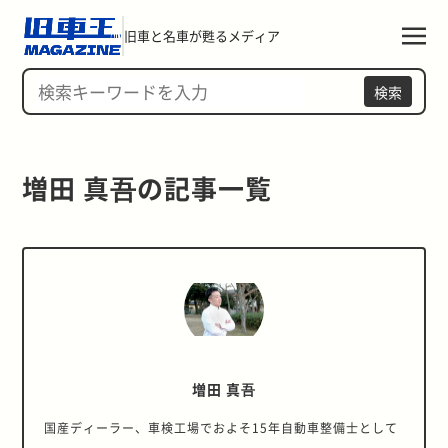
旧車と名車が甦るメディア
検索
増田 真吾の記事一覧 
増田 真吾
国産ディーラー、車検工場でおよそ15年自動車整備士として