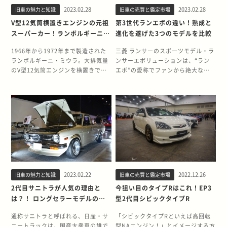
型の魅力を詳しく見ていきましょ
S2000の魅力と、世界を目指したS
す。しかし、GT40は量産車ではな
に生まれ変わったR34 スカイライ
おさめます。 近未来的でスタイリッ
本法人が存在せず、正規ディーラー
2023.02.28
2023.02.28
旧車の魅力と知識
旧車の売買と鑑定市場
う。 初代の成功を受けて誕生した
シリーズの歴史を紹介します。 Sシ
いので、簡単に購入できるわけでは
ン。 R34スカイライン 25GT-Vの位
シュなボディデザインと高い走行性
であるバルコム・トレーディング社
S130 9年間に渡って生産された初代
リーズを究極進化させたS2000 ホン
V型12気筒横置きエンジンの元祖
第3世代ランエボの違い！熟成と
なりません。オークションに出品さ
置付けを、第二世代のR32、R33を
能から販売台数は約30万台にも及
が輸入販売をおこなっていました。
S30型の成功を受けて、1970年代後
ダ初の普通乗用車としてS500が登場
スーパーカー！ランボルギーニ
進化を遂げた3つのモデルを比較
れても軽く一億円を超える値段がつ
踏襲して用意された豊富なラインナ
び、5年間販売されました。 大型化
そして、BMWジャパン（正式名称は
半にフェアレディZ初のモデルチェ
したのは1960年代初頭。日本の自動
ミウラの魅力
けられ、現実的に入手は困難でし
ップと共に紹介します。 R34型スカ
が裏目に出たS14 5年ぶりのフルモ
ビー・エム・ダブリュー株式会社）
ンジによって登場したのがS130型で
車産業の黎明期に、世界にも通用す
1966年から1972年まで製造された
三菱 ランサーのスポーツモデル・ラ
た。 そこで、多くのカスタムカーブ
イラインには4つの型式が存在 R34
デルチェンジを図ったS14シルビア
が創設された翌年に登場したのが、
す。 高い人気にもつながった初代の
るクルマとして開発されました。オ
ランボルギーニ・ミウラ。大排気量
ンサーエボリューションは、“ラン
ランドがレプリカ製作に乗り出しま
型スカイラインには「BNR34」
の登場は1993年。S13の成功後だけ
2代目のE30型です。まさにBMWが
スタイリングを踏襲しつつ、実は大
ープン2シーターに高い性能を詰め
のV型12気筒エンジンを横置きでミ
エボ”の愛称でファンから絶大な支
す。なかでも、日本に正規輸入代理
「ER34」「ENR34」「HR34」の4
に、大きな期待が寄せられていまし
プレミアムブランドの基盤を固めて
きく刷新されていたS130の概要を振
込んだFRスポーツは、Sシリーズと
ッドシップレイアウトにおさめた元
持を集めました。1992年の初代登場
店のあったGTD社製のGTD40ル・
つの型式が存在します。なかでも今
た。しかし、全体に大型化が図られ
いく、発展期真っ只中でのデビュー
り返ります。 240Zが時代を作った
してホンダの歴史を作り上げた存在
祖スーパーカーとして、革新的なデ
から2016年の最終型まで実に24年
マンが国内でもっとも有名になりま
回紹介する25GT-Vなどが展開され
軽快さがスポイルされたことに加
でした。 E30型は、初代3シリーズ
初代フェアレディZ フェアレディZ
です。 ホンダの50周年を記念して開
ビューを飾りました。 FRが主流だ
間に渡って続いたランエボの歴史の
した。 GTD40とは GTD社が製作し
たER34型は多くのグレードが展開さ
え、丸みを帯びたデザインが重たい
のE21型のテイストを継承しながら
の初代S30型は、ダットサン フェア
発されたS2000は、単なる記念モデ
ったロードゴーイングGTの世界に、
中で、最強との呼び声が高いのが第
たGTD40は、オリジナルのもつ雰囲
れました。 NAエンジンを搭載する
イメージに拍車をかけたために批判
も、ボディのサイズアップや全グレ
レディの後継車として1969年に登
ルではなくクルマとして完成された
MRパッケージで彗星のごとく現れ
3世代である2000年代に登場した3
気をうまく再現したレプリカです。
25GTと25GT-V、ターボ搭載の
を浴びます。 実はボディサイズの拡
ードを4灯化するなど大幅な進化を
場。欧州のGTカー並みの高いスペッ
Sシリーズの名に恥じないモデルで
たミウラの開発秘話とすべてのモデ
つのモデルです。 熟成と進化の結果
レーシングカーと同仕様の車両を作
25GTターボ、内外装を充実させた
大にはメリットもあったのですが、
遂げ、プレミアムセダンとしての地
クを誇りながらも、価格をかなり低
した。 自動車メーカーとしてのホン
ルの歴史を紐解いていきます。 ベア
生み出され、現在でも高い人気を誇
ることは現実的には不可能ななか、
GT-XやGT-Xターボと実に幅広い仕
エンジンとプラットフォームの基本
位を確立します。また、E30型はセ
く抑えていたために市場に大きなイ
ダの礎となったSシリーズの歴史か
シャーシでの初披露から始まったラ
るランエボVII・VIII・IXの3モデルの
こだわるべきところにこだわって
様が相次いでリリースされました。
部分が先代からの踏襲で、目玉とな
ダンだけではなくカブリオレやステ
ンパクトを与えました。 エンジン
ら振り返って紹介します。 世界を目
ンボルギーニ・ミウラ 初代ランボル
違いを詳しくお伝えします。 2000
GT40の魅力をしっかりと詰め込ん
25GT-Vは当初特別限定車だった 直
る変更点が外観だっただけに悪い点
ーションワゴンといった幅広いボデ
は、L型直列6気筒エンジンを搭載。
指して開発されたホンダSシリーズ
ギーニ・ミウラの前身、TP400がト
年代に登場した第3世代ランエボ 第3
で製作された、GTD40の仕様を詳し
列6気筒RB25DE型のNAエンジンを
ばかりが目立ってしまいました。 マ
ィタイプも展開されました。 時代を
ロングノーズショートデッキという
2000年目前に発売されたS2000です
2023.02.22
2022.12.26
旧車の魅力と知識
旧車の売買と鑑定市場
リノ・オートショーで初披露された
世代ランエボはベースであるランサ
く紹介します。 アメ車らしいV8エン
搭載する25GT-Vは、1999年2月に
イナーチェンジで人気の回復を願う
味方につけ「六本木のカローラ」と
特徴的なスタイリングに加え、北米
が、Sシリーズの歴史は1960年代に
のは1965年。しかし、その姿はボデ
ーのモデルチェンジに伴って、2001
2代目サニトラが人気の理由と
今狙い目のタイプRはこれ！EP3
ジン GTD40に搭載されたエンジン
特別限定車として4ドアセダンのみ
も時代にも見放される 振るわない販
呼ばれるるほど大ヒット E30型のヒ
には低中速域がトルクフルな2.4Lモ
まで遡ります。当時2輪しか製造し
ィがなくV型エンジンを載せたベア
年に登場しました。 新開発のボディ
は？！ ロングセラーモデルの魅
型2代目シビックタイプR
は、5.0L～5.4LのV型8気筒エンジ
が発売されます。NAエンジンモデル
売台数を増やすべく、日産は1996年
ットを揶揄して「六本木のカロー
デルを投入していたことから特にア
ていなかったホンダが、初の4輪と
シャーシのみでした。 そして、翌
や各種装備など、大幅なポテンシャ
力に迫る
ン。レーシングカー仕様だった実物
にもかかわらず、足回りを中心に多
6月にマイナーチェンジが実施さ
ラ」という言葉まで生まれました。
メリカで高い人気を獲得します。全
して開発したのがSシリーズの起源
1966年にマルチェロ・ガンディーニ
ルアップを果たした第3世代ランエ
通称サニトラと呼ばれる、日産・サ
「シビックタイプRといえば高回転
のGT40でも4.7L〜7.0Lだったこと
くの点でターボ仕様車と同じ装備が
れ、後期型が登場。タレ目で弱々し
東京の遊び場の中心だった六本木で
世界で販売台数55万台という大ヒッ
であるSports 360でした。（同時に
氏による架装が施され、新鋭ランボ
ボについて詳しく紹介します。 ベー
ニートラックは、国産大衆車の雄で
型NAエンジン！」とイメージする方