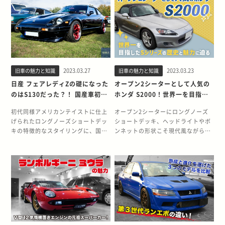
し、契約書のレース予算の決定権を
限らずスカイラインを象徴するの
したことが不人気につながりまし
そしてステーションワゴンなど、豊
巡って交渉は決裂、買収には至りま
は、最上位グレードのGT-Rです
た。 しかし、国産スポーツカーの人
富なモデルバリエーションを発展さ
せんでした。 そこで、フォードの2
が、第二世代スカイラインは魅力的
気の高まりとともに、不遇の評価を
せたE30型は、販売終了から25年以
代目社長ヘンリー・フォードは、レ
な幅広いグレードが用意されている
受けていたS14の魅力が見直されつ
上たった今でも、ファンの心を躍ら
ースでフェラーリに勝てるレーシン
ことも特徴の一つです。R34型でも
つあります。FRスポーツクーペとし
せる名車です。 単に高級志向の高ま
グカーの開発を命じます。こうして
セダンモデルの標準車25GTやター
て確かな実力を備えていたS14。今
りという時代背景だけではなく、欧
誕生したのがフォード GT40です。
ボ付きの25GTターボ、四輪駆動方
回はS14の登場時の状況を振り返り
州高級セダンとして確かな実力を備
ル・マン24時間耐久レース優勝
式の25GT FOURなど個性的なグレ
2023.03.27
2023.03.23
旧車の魅力と知識
旧車の魅力と知識
つつ、本当の実力と魅力に迫りま
えていたからこそ大ヒットにつなが
GT40は、開発当初こそトラブルに
ードが展開されました。 エンジンは
す。 販売当時は不人気だった不遇の
ったBMW E30型の魅力を紹介しま
日産 フェアレディZの礎になった
オープン2シーターとして人気の
悩まされますが、参戦わずか2年目
全てのグレードにRB型直列6気筒
シルビアS14 シルビアの地位を確立
す。 BMWらしさが感じられるコン
のはS130だった？！ 国産車初と
ホンダ S2000！世界一を目指し
の1966年には、ル・マン24時間耐
DOHCを搭載。2.6Lツインターボ仕
したS13に対してフルモデルチェン
パクトセダンE30 BMWの主力モデル
なる装備など初代以上の魅力を紹
たSシリーズの歴史と魅力に迫る
久レースを制します。しかも、当時
様、2.5LターボとNA、2.0LのNAと
ジしたS14は、登場から大きな批判
で、今もなお最多量販車種である3
初代同様アメリカンテイストに仕上
オープン2シーターにロングノーズ
介
無敵の強さを誇ったフェラーリを制
合計4種類のエンジンがグレードに
を浴びます。大きくて丸みを帯びた
シリーズ。なかでも2代目のE30型
げられたロングノーズショートデッ
ショートデッキ、ヘッドライトやボ
し、GT40は1位〜3位を独占。ヘン
よって使い分けられています。さら
ボディデザインは、S13ファンを落
は、コンパクトボディの中にBMWら
キの特徴的なスタイリングに、国産
ンネットの形状こそ現代風ながら、
リー・フォードの要求に答えるマシ
に、ボディタイプは2ドアクーペと4
胆させました。 結果的にS13の3割
しさをギュッと詰め込んだ人気の1
車初のTバールーフを備えたS130型
ホンダの自動車開発の歴史を切り開
ンを、フォード開発陣は見事に作り
ドアセダンの2種類が用意され、エ
にも満たない販売台数になってしま
台です。 クルマ好きのあいだでは
2代目日産 フェアレディZ。 先代を
いたSシリーズ伝統のスタイリング
上げました。 さらに、初優勝から4
ンジンと吸気方式、駆動方式との組
った、S14の当時の様子を振り返り
「イーサンマル」の愛称で親しまれ
踏襲したデザインだったこともあ
を踏襲したホンダ S2000。1999年
連覇という偉業を成し遂げ、多くの
み合わせによってさまざまなグレー
ます。 デートカーとして一世を風靡
たこの車種は、ベンツ190Eと並び、
り、初代のS30型が登場したときほ
からわずか10年間の生産にもかかわ
ファンを魅了しました。フォードの
ドが生み出されました。 スポーツグ
したS13 初代シルビアの登場は1965
バブル期を象徴する高級輸入車でし
どの大きなインパクトはなかったも
らず、現在でも個性的なスポーツカ
高い技術力を証明したマシンとし
レードER34型として販売された
年。商業的に大きな成功はしません
た。 BMWの発展期に登場した「E30
のの、性能面、スタイリング共に完
ーとして高い人気を誇っています。
て、今もなお高い人気を誇ります。
25GT-V 不評だった先代のスタイリ
でしたが、精力的にモデルチェンジ
型」 BMWの主力車種である3シリー
成度の高い一台として今も人気を博
しかし、S2000の魅力はスタイリン
レプリカとして製作されたGTD40
ングを見直し「ドライビングボデ
を繰り返しました。そして、1988年
ズは、BMW 2002の後継「E21型」
しています。今回は、フェアレディ
グだけではありません。スポーツカ
ル・マンでの輝かしい成績によっ
ィ」「ボディは力だ」をキャッチコ
に5代目として登場したS13が、デー
を初代として、1975年6月に歴史の
Zの伝統をつくり上げた2代目S130
ーとしての高い性能に裏打ちされた
て、GT40の人気は一気に高まりま
ピーに直線基調のウェッジシェイプ
トカーとして一世を風靡し大成功を
幕を開けます。当時はまだBMWの日