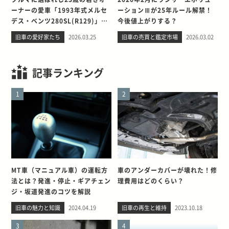
ーナーの愛車「1993年式メルセ
ーションⅢが25年ルール解禁！
デス・ベンツ280SL(R129)」と
今後値上がりする？
の出会い。そして別れを考える
旧車の愛好家たち
2026.03.25
旧車の売買と鑑定市場
2026.03.02
記事ランキング
1
2
MT車（マニュアル車）の運転方
車のアンダーカバーが壊れた！修
法とは？発進・停止・ギアチェン
理費用はどのくらい？
ジ・坂道発進のコツを解説
旧車の魅力と知識
2024.04.19
旧車の再生と維持
2023.10.18
3
4