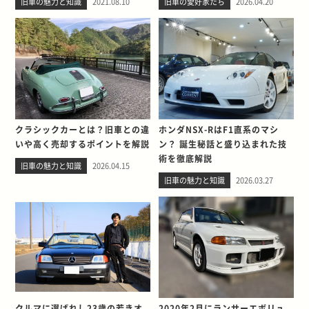
旧車の魅力と知識
2021.08.10
旧車の愛好家たち
2026.04.20
クラシックカーとは？旧車との違
ホンダNSX-RはF1直系のマシ
いや高く売却するポイントを解説
ン？ 誕生秘話と盛り込まれた技
術を徹底解説
旧車の魅力と知識
2026.04.15
旧車の魅力と知識
2026.03.27
クルマに選ばれし23歳の若きオ
2020年2月にランサーエボリュ