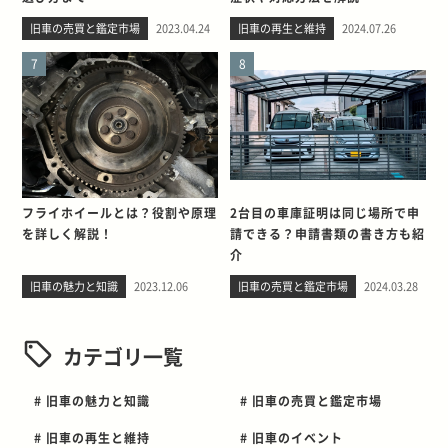
旧車の売買と鑑定市場
2023.04.24
旧車の再生と維持
2024.07.26
7
8
フライホイールとは？役割や原理
2台目の車庫証明は同じ場所で申
を詳しく解説！
請できる？申請書類の書き方も紹
介
旧車の魅力と知識
2023.12.06
旧車の売買と鑑定市場
2024.03.28
カテゴリ一覧
# 旧車の魅力と知識
# 旧車の売買と鑑定市場
# 旧車の再生と維持
# 旧車のイベント