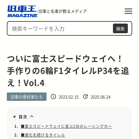
旧車と名車が甦るメディア
検索
ついに富士スピードウェイへ！
手作りの6輪F1タイレルP34を追
え！Vol.4
旧車の愛好家たち
2023.02.15
2025.06.24
目次
1.
■富士スピードウェイに並ぶ2台のレーシングカー
2.
■進化を続けるタイレル