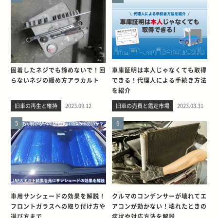
固着したネジでも諦めないで！回
車庫証明は本人じゃなくても取得
らないネジの緩め方アラカルト
できる！代理人による手続き方法
を紹介
旧車の再生と維持
2023.09.12
旧車の売買と鑑定市場
2023.03.31
5
6
車用サンシェードの効果を解説！
クルマのコンデンサーが壊れてエ
フロントガラスへの取り付け方や
アコンが効かない！壊れたときの
選び方まで
症状や対応方法を解説