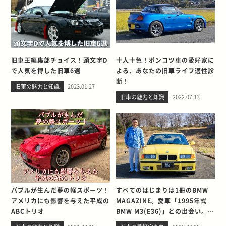
旧車王編集部チョイス！頭文字D
十人十色！ポンコツ車の愛好家に
で人気を博した旧車6選
よる、あなたの旧車ライフ適性診
断！
旧車の魅力と知識
2023.01.27
旧車の魅力と知識
2022.07.13
バブルが生んだ夢の軽スポーツ！
すべてのはじまりは1冊のBMW
アメリカにも影響を与えた平成の
MAGAZINE。愛車「1995年式
ABCトリオ
BMW M3(E36)」との出会い。そ
して別れを考える