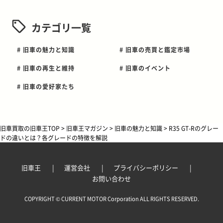
カテゴリ一覧
# 旧車の魅力と知識
# 旧車の売買と鑑定市場
# 旧車の再生と維持
# 旧車のイベント
# 旧車の愛好家たち
旧車買取の旧車王TOP
>
旧車王マガジン
>
旧車の魅力と知識
>
R35 GT-Rのグレー
ドの違いとは？各グレードの特徴を解説
旧車王
運営会社
プライバシーポリシー
お問い合わせ
COPYRIGHT © CURRENT MOTOR Corporation ALL RIGHTS RESERVED.