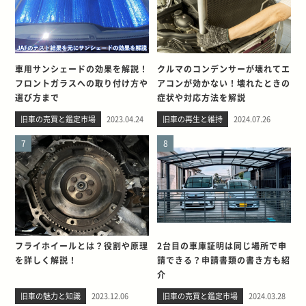
車用サンシェードの効果を解説！
クルマのコンデンサーが壊れてエ
フロントガラスへの取り付け方や
アコンが効かない！壊れたときの
選び方まで
症状や対応方法を解説
旧車の売買と鑑定市場
2023.04.24
旧車の再生と維持
2024.07.26
7
8
フライホイールとは？役割や原理
2台目の車庫証明は同じ場所で申
を詳しく解説！
請できる？申請書類の書き方も紹
介
旧車の魅力と知識
2023.12.06
旧車の売買と鑑定市場
2024.03.28