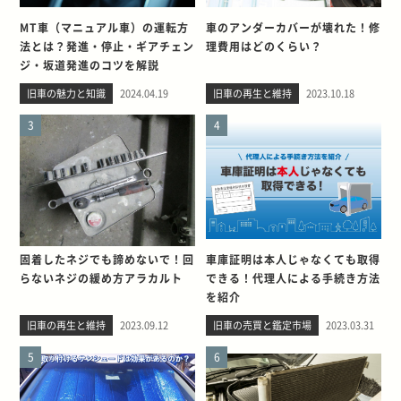
MT車（マニュアル車）の運転方
車のアンダーカバーが壊れた！修
法とは？発進・停止・ギアチェン
理費用はどのくらい？
ジ・坂道発進のコツを解説
旧車の魅力と知識
2024.04.19
旧車の再生と維持
2023.10.18
3
4
固着したネジでも諦めないで！回
車庫証明は本人じゃなくても取得
らないネジの緩め方アラカルト
できる！代理人による手続き方法
を紹介
旧車の再生と維持
2023.09.12
旧車の売買と鑑定市場
2023.03.31
5
6