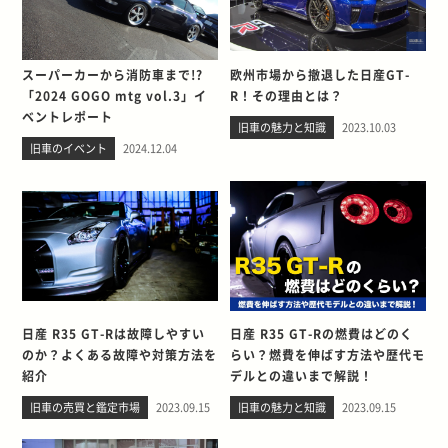
スーパーカーから消防車まで!?
欧州市場から撤退した日産GT-
「2024 GOGO mtg vol.3」イ
R！その理由とは？
ベントレポート
旧車の魅力と知識
2023.10.03
旧車のイベント
2024.12.04
日産 R35 GT-Rは故障しやすい
日産 R35 GT-Rの燃費はどのく
のか？よくある故障や対策方法を
らい？燃費を伸ばす方法や歴代モ
紹介
デルとの違いまで解説！
旧車の売買と鑑定市場
2023.09.15
旧車の魅力と知識
2023.09.15