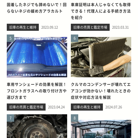
固着したネジでも諦めないで！回
車庫証明は本人じゃなくても取得
らないネジの緩め方アラカルト
できる！代理人による手続き方法
を紹介
旧車の再生と維持
2023.09.12
旧車の売買と鑑定市場
2023.03.31
5
6
車用サンシェードの効果を解説！
クルマのコンデンサーが壊れてエ
フロントガラスへの取り付け方や
アコンが効かない！壊れたときの
選び方まで
症状や対応方法を解説
旧車の売買と鑑定市場
2023.04.24
旧車の再生と維持
2024.07.26
7
8