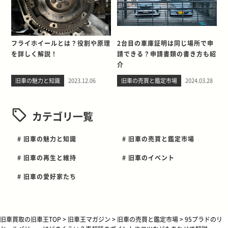
フライホイールとは？役割や原理
2台目の車庫証明は同じ場所で申
を詳しく解説！
請できる？申請書類の書き方も紹
介
旧車の魅力と知識
2023.12.06
旧車の売買と鑑定市場
2024.03.28
カテゴリ一覧
# 旧車の魅力と知識
# 旧車の売買と鑑定市場
# 旧車の再生と維持
# 旧車のイベント
# 旧車の愛好家たち
旧車買取の旧車王TOP
>
旧車王マガジン
>
旧車の売買と鑑定市場
>
95プラドのリ