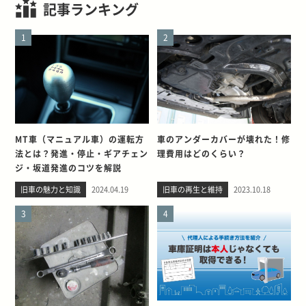
記事ランキング
1
2
MT車（マニュアル車）の運転方
車のアンダーカバーが壊れた！修
法とは？発進・停止・ギアチェン
理費用はどのくらい？
ジ・坂道発進のコツを解説
旧車の魅力と知識
2024.04.19
旧車の再生と維持
2023.10.18
3
4