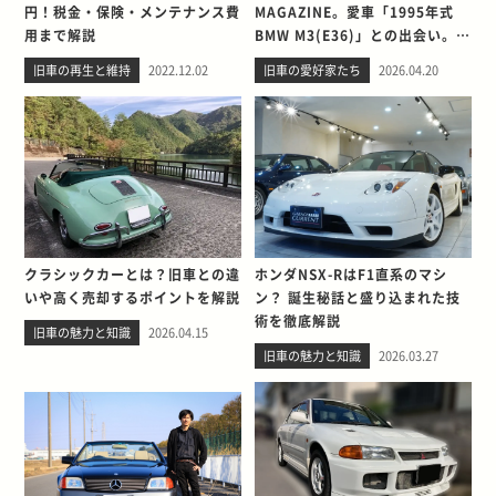
円！税金・保険・メンテナンス費
MAGAZINE。愛車「1995年式
用まで解説
BMW M3(E36)」との出会い。そ
して別れを考える
旧車の再生と維持
2022.12.02
旧車の愛好家たち
2026.04.20
クラシックカーとは？旧車との違
ホンダNSX-RはF1直系のマシ
いや高く売却するポイントを解説
ン？ 誕生秘話と盛り込まれた技
術を徹底解説
旧車の魅力と知識
2026.04.15
旧車の魅力と知識
2026.03.27