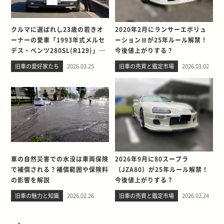
クルマに選ばれし23歳の若きオ
2020年2月にランサーエボリュ
ーナーの愛車「1993年式メルセ
ーションⅢが25年ルール解禁！
デス・ベンツ280SL(R129)」と
今後値上がりする？
の出会い。そして別れを考える
旧車の愛好家たち
2026.03.25
旧車の売買と鑑定市場
2026.03.02
車の自然災害での水没は車両保険
2026年9月に80スープラ
で補償される？補償範囲や保険料
（JZA80）が25年ルール解禁！
の影響を解説
今後値上がりする？
旧車の魅力と知識
2026.02.26
旧車の売買と鑑定市場
2026.02.24