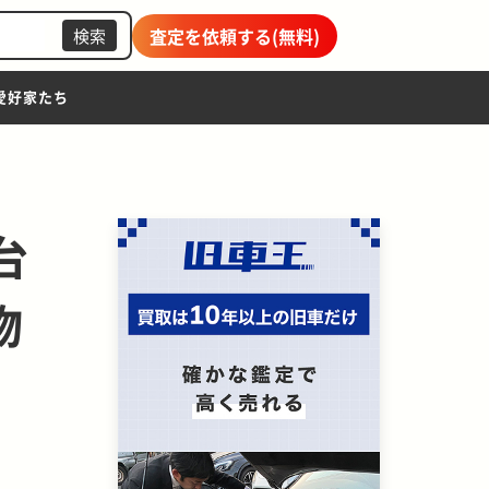
査定を依頼する(無料)
検索
愛好家たち
台
物