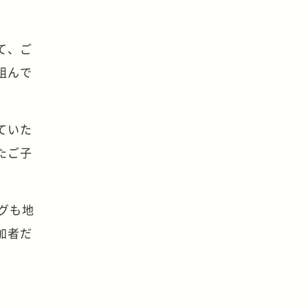
て、ご
組んで
ていた
たご子
ングも地
加者だ