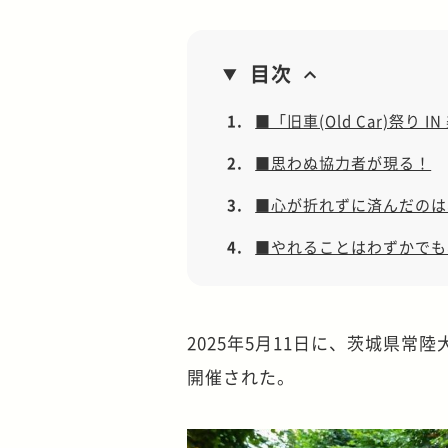
目次
1.
■「旧車(Old Car)祭り
2.
■思わぬ協力者が現る！
3.
■心が折れずに済んだのは
4.
■やれることはわずかでも
2025年5月11日に、茨城県常陸大
開催された。