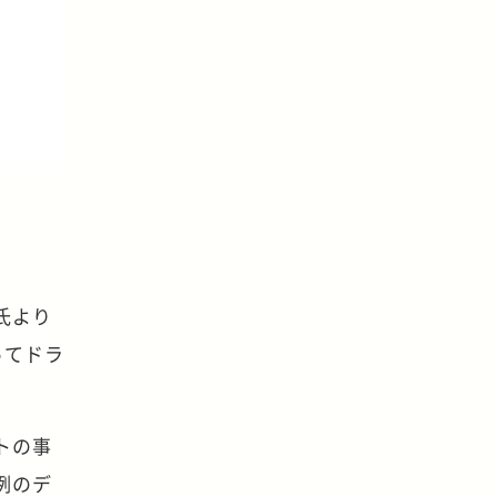
氏より
ってドラ
トの事
例のデ