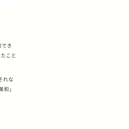
催でき
いたこと
それな
 美和」