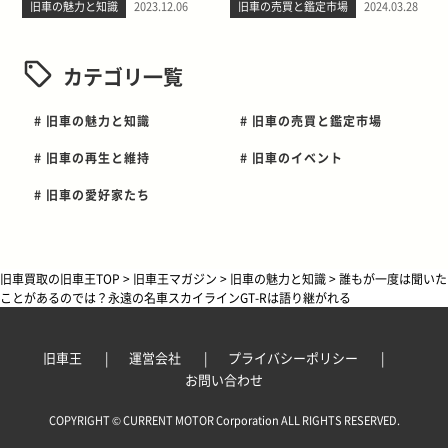
旧車の魅力と知識
2023.12.06
旧車の売買と鑑定市場
2024.03.28
カテゴリ一覧
# 旧車の魅力と知識
# 旧車の売買と鑑定市場
# 旧車の再生と維持
# 旧車のイベント
# 旧車の愛好家たち
旧車買取の旧車王TOP
>
旧車王マガジン
>
旧車の魅力と知識
>
誰もが一度は聞いた
ことがあるのでは？永遠の名車スカイラインGT-Rは語り継がれる
旧車王
運営会社
プライバシーポリシー
お問い合わせ
COPYRIGHT © CURRENT MOTOR Corporation ALL RIGHTS RESERVED.