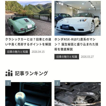
クラシックカーとは？旧車との違
ホンダNSX-RはF1直系のマシ
いや高く売却するポイントを解説
ン？ 誕生秘話と盛り込まれた技
術を徹底解説
旧車の魅力と知識
2026.04.15
旧車の魅力と知識
2026.03.27
記事ランキング
1
2