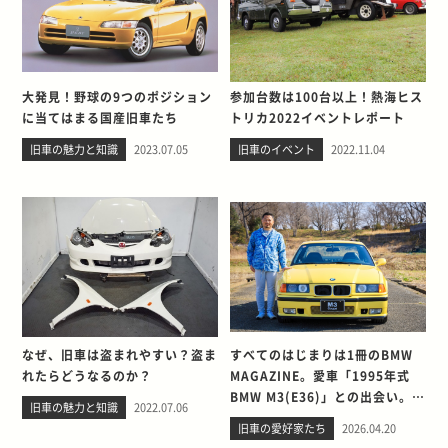
大発見！野球の9つのポジション
参加台数は100台以上！熱海ヒス
に当てはまる国産旧車たち
トリカ2022イベントレポート
旧車の魅力と知識
2023.07.05
旧車のイベント
2022.11.04
なぜ、旧車は盗まれやすい？盗ま
すべてのはじまりは1冊のBMW
れたらどうなるのか？
MAGAZINE。愛車「1995年式
BMW M3(E36)」との出会い。そ
旧車の魅力と知識
2022.07.06
して別れを考える
旧車の愛好家たち
2026.04.20