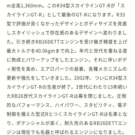
m全高1,360mm。このR34型スカイラインGT-Rが「ス
カイラインGT-R」として最後のGT-Rになります。R33
型で評価が良くなかったデザインとボディサイズを見直
しスタイリッシュで存在感のあるデザインへ変わりまし
た。引き続きRB26DETTエンジンを受け継ぎ精度を上げ
最大トルクを40.0kgmまで向上。年代と世代を重ねる度
に熟成とパワーアップをしたエンジン。それに伴いボデ
ィ剛性を高め、エアロパーツの装着、各種メカニズムの
更新や強化をしていきました。2002年、ついにR34型ス
カイラインGT-Rの生産が終了。3世代にわたり13年続い
たRB26世代スカイラインGT-Rは幕を閉じました。圧倒
的なパフォーマンス、ハイパワー、スタビリティ、電子
制御を備えた型式RとつくスカイラインGT-Rは名車とな
り、ポテンシャルが高く、耐久性のあるRB26DETTエン
ジンは現在でも名器と呼ばれるエンジンになりました。