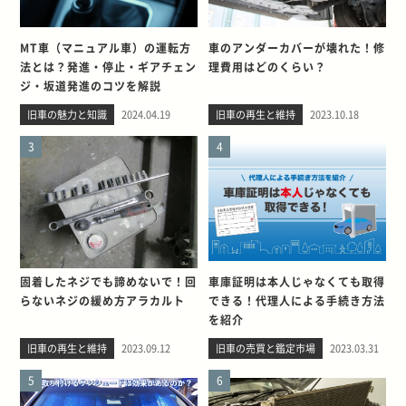
MT車（マニュアル車）の運転方
車のアンダーカバーが壊れた！修
法とは？発進・停止・ギアチェン
理費用はどのくらい？
ジ・坂道発進のコツを解説
旧車の魅力と知識
2024.04.19
旧車の再生と維持
2023.10.18
3
4
固着したネジでも諦めないで！回
車庫証明は本人じゃなくても取得
らないネジの緩め方アラカルト
できる！代理人による手続き方法
を紹介
旧車の再生と維持
2023.09.12
旧車の売買と鑑定市場
2023.03.31
5
6