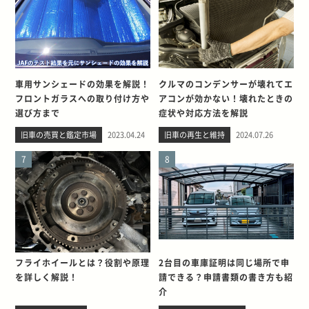
車用サンシェードの効果を解説！
クルマのコンデンサーが壊れてエ
フロントガラスへの取り付け方や
アコンが効かない！壊れたときの
選び方まで
症状や対応方法を解説
旧車の売買と鑑定市場
2023.04.24
旧車の再生と維持
2024.07.26
7
8
フライホイールとは？役割や原理
2台目の車庫証明は同じ場所で申
を詳しく解説！
請できる？申請書類の書き方も紹
介