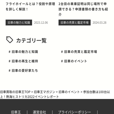
フライホイールとは？役割や原理
2台目の車庫証明は同じ場所で申
を詳しく解説！
請できる？申請書類の書き方も紹
介
旧車の魅力と知識
2023.12.06
旧車の売買と鑑定市場
2024.03.28
カテゴリ一覧
# 旧車の魅力と知識
# 旧車の売買と鑑定市場
# 旧車の再生と維持
# 旧車のイベント
# 旧車の愛好家たち
旧車買取の旧車王TOP
>
旧車王マガジン
>
旧車のイベント
>
参加台数は100台以
上！熱海ヒストリカ2022イベントレポート
旧車王
運営会社
プライバシーポリシー