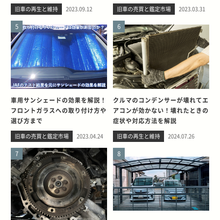
旧車の再生と維持
2023.09.12
旧車の売買と鑑定市場
2023.03.31
5
6
車用サンシェードの効果を解説！
クルマのコンデンサーが壊れてエ
フロントガラスへの取り付け方や
アコンが効かない！壊れたときの
選び方まで
症状や対応方法を解説
旧車の売買と鑑定市場
2023.04.24
旧車の再生と維持
2024.07.26
7
8