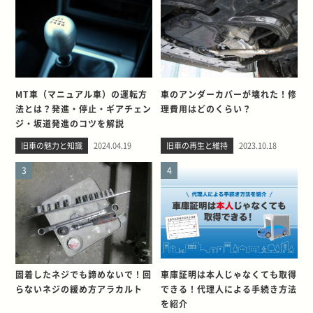
MT車（マニュアル車）の運転方
車のアンダーカバーが壊れた！修
法とは？発進・停止・ギアチェン
理費用はどのくらい？
ジ・坂道発進のコツを解説
旧車の魅力と知識
2024.04.19
旧車の再生と維持
2023.10.18
3
4
固着したネジでも諦めないで！回
車庫証明は本人じゃなくても取得
らないネジの緩め方アラカルト
できる！代理人による手続き方法
を紹介