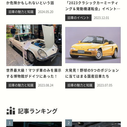
か危険かもしれないという話
「2023クラシックカーミーティ
ング＆発動機運転会」イベントレ
旧車の魅力と知識
2024.05.20
ポート
旧車のイベント
2023.12.01
世界最大級！マツダ車のみを展示
大発見！野球の9つのポジション
する博物館がドイツにあった！
に当てはまる国産旧車たち
旧車の魅力と知識
2023.08.24
旧車の魅力と知識
2023.07.05
記事ランキング
1
2