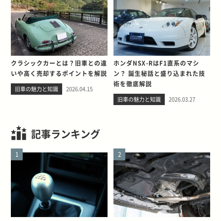
クラシックカーとは？旧車との違
ホンダNSX-RはF1直系のマシ
いや高く売却するポイントを解説
ン？ 誕生秘話と盛り込まれた技
術を徹底解説
旧車の魅力と知識
2026.04.15
旧車の魅力と知識
2026.03.27
記事ランキング
1
2