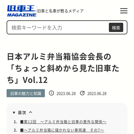
旧車と名車が甦るメディア
検索
日本アルミ弁当箱協会会長の
「ちょっと斜めから見た旧車た
ち」Vol.12
旧車の魅力と知識
2023.06.28
2023.06.28
目次
1.
■第12回 ～アルミ弁当箱と旧車の意外な関係～
2.
■～アルミ弁当箱に描かれない車両達 その7～