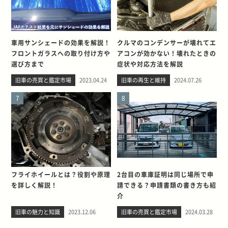
車用サンシェードの効果を解説！
クルマのコンデンサーが壊れてエ
フロントガラスへの取り付け方や
アコンが効かない！壊れたときの
選び方まで
症状や対応方法を解説
旧車の売買と鑑定市場
2023.04.24
旧車の再生と維持
2024.07.26
7
8
フライホイールとは？役割や原理
2台目の車庫証明は同じ場所で申
を詳しく解説！
請できる？申請書類の書き方も紹
介
旧車の魅力と知識
2023.12.06
旧車の売買と鑑定市場
2024.03.28