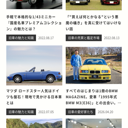
手軽で本格的な1/43ミニカー
「"買えば何とかなる"という悪
『国産名車プレミアムコレクショ
魔の囁き」を真に受けてはいけな
ン』の魅力とは？
い話
旧車の魅力と知識
2022.08.17
旧車の売買と鑑定市場
2022.08.13
マツダ ロードスター人気はドイ
すべてのはじまりは1冊のBMW
ツも盤石！現地で見かける日本車
MAGAZINE。愛車「1995年式
とは
BMW M3(E36)」との出会い。そ
して別れを考える
旧車の魅力と知識
2022.07.05
旧車の愛好家たち
2026.04.20