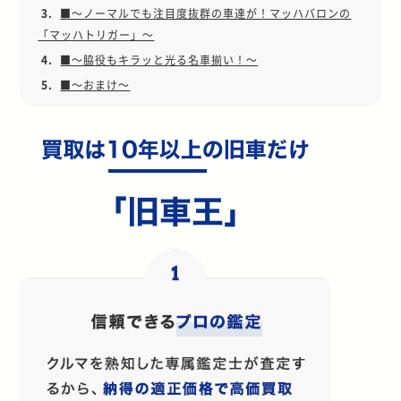
3.
■～ノーマルでも注目度抜群の車達が！マッハバロンの
「マッハトリガー」～
4.
■～脇役もキラッと光る名車揃い！～
5.
■～おまけ～