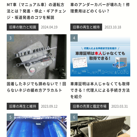
MT車（マニュアル車）の運転方
車のアンダーカバーが壊れた！修
法とは？発進・停止・ギアチェン
理費用はどのくらい？
ジ・坂道発進のコツを解説
旧車の魅力と知識
2024.04.19
旧車の再生と維持
2023.10.18
3
4
固着したネジでも諦めないで！回
車庫証明は本人じゃなくても取得
らないネジの緩め方アラカルト
できる！代理人による手続き方法
を紹介
旧車の再生と維持
2023.09.12
旧車の売買と鑑定市場
2023.03.31
5
6