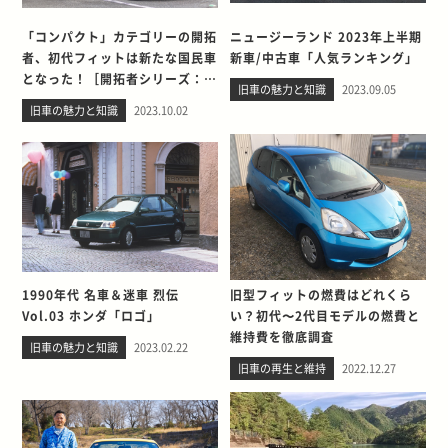
「コンパクト」カテゴリーの開拓
ニュージーランド 2023年上半期
者、初代フィットは新たな国民車
新車/中古車「人気ランキング」
となった！［開拓者シリーズ：第
旧車の魅力と知識
2023.09.05
3回］
旧車の魅力と知識
2023.10.02
1990年代 名車＆迷車 烈伝
旧型フィットの燃費はどれくら
Vol.03 ホンダ「ロゴ」
い？初代〜2代目モデルの燃費と
維持費を徹底調査
旧車の魅力と知識
2023.02.22
旧車の再生と維持
2022.12.27