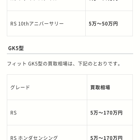
RS 10th
アニバーサリー
5
万～
50
万円
GK5型
フィット GK5型の買取相場は、下記のとおりです。
グレード
買取相場
RS
5
万～
170
万円
RS
ホンダセンシング
5
万～
170
万円