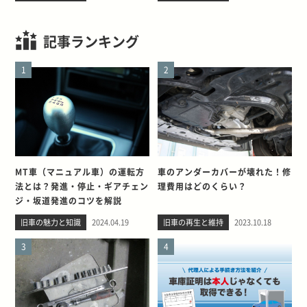
記事ランキング
1
2
MT車（マニュアル車）の運転方
車のアンダーカバーが壊れた！修
法とは？発進・停止・ギアチェン
理費用はどのくらい？
ジ・坂道発進のコツを解説
旧車の魅力と知識
2024.04.19
旧車の再生と維持
2023.10.18
3
4