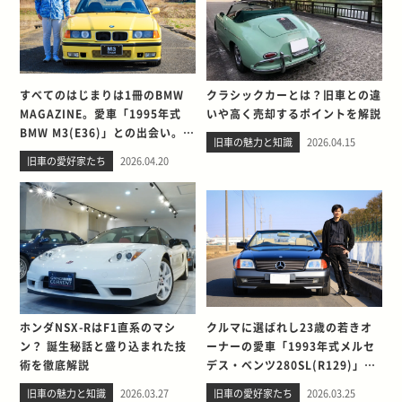
すべてのはじまりは1冊のBMW
クラシックカーとは？旧車との違
MAGAZINE。愛車「1995年式
いや高く売却するポイントを解説
BMW M3(E36)」との出会い。そ
旧車の魅力と知識
2026.04.15
して別れを考える
旧車の愛好家たち
2026.04.20
ホンダNSX-RはF1直系のマシ
クルマに選ばれし23歳の若きオ
ン？ 誕生秘話と盛り込まれた技
ーナーの愛車「1993年式メルセ
術を徹底解説
デス・ベンツ280SL(R129)」と
の出会い。そして別れを考える
旧車の魅力と知識
2026.03.27
旧車の愛好家たち
2026.03.25