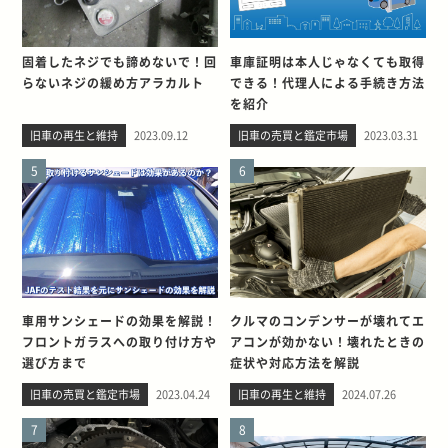
固着したネジでも諦めないで！回
車庫証明は本人じゃなくても取得
らないネジの緩め方アラカルト
できる！代理人による手続き方法
を紹介
旧車の再生と維持
2023.09.12
旧車の売買と鑑定市場
2023.03.31
5
6
車用サンシェードの効果を解説！
クルマのコンデンサーが壊れてエ
フロントガラスへの取り付け方や
アコンが効かない！壊れたときの
選び方まで
症状や対応方法を解説
旧車の売買と鑑定市場
2023.04.24
旧車の再生と維持
2024.07.26
7
8